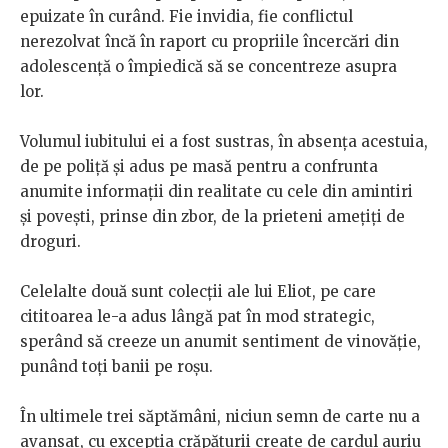
epuizate în curând. Fie invidia, fie conflictul
nerezolvat încă în raport cu propriile încercări din
adolescență o împiedică să se concentreze asupra
lor.
Volumul iubitului ei a fost sustras, în absența acestuia,
de pe poliță și adus pe masă pentru a confrunta
anumite informații din realitate cu cele din amintiri
și povești, prinse din zbor, de la prieteni amețiți de
droguri.
Celelalte două sunt colecții ale lui Eliot, pe care
cititoarea le-a adus lângă pat în mod strategic,
sperând să creeze un anumit sentiment de vinovăție,
punând toți banii pe roșu.
În ultimele trei săptămâni, niciun semn de carte nu a
avansat, cu excepția crăpăturii create de cardul auriu