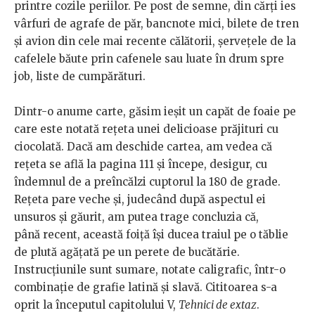
printre cozile periilor. Pe post de semne, din cărți ies
vârfuri de agrafe de păr, bancnote mici, bilete de tren
și avion din cele mai recente călătorii, șervețele de la
cafelele băute prin cafenele sau luate în drum spre
job, liste de cumpărături.
Dintr-o anume carte, găsim ieșit un capăt de foaie pe
care este notată rețeta unei delicioase prăjituri cu
ciocolată. Dacă am deschide cartea, am vedea că
rețeta se află la pagina 111 și începe, desigur, cu
îndemnul de a preîncălzi cuptorul la 180 de grade.
Rețeta pare veche și, judecând după aspectul ei
unsuros și găurit, am putea trage concluzia că,
până recent, această foiță își ducea traiul pe o tăblie
de plută agățată pe un perete de bucătărie.
Instrucțiunile sunt sumare, notate caligrafic, într-o
combinație de grafie latină și slavă. Cititoarea s-a
oprit la începutul capitolului V,
Tehnici de extaz
.