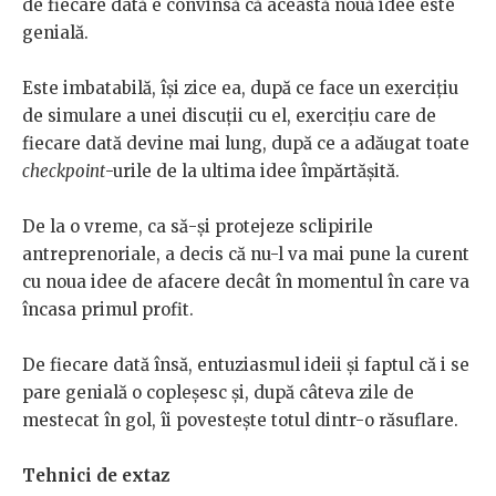
de fiecare dată e convinsă că această nouă idee este
genială.
Este imbatabilă, își zice ea, după ce face un exercițiu
de simulare a unei discuții cu el, exercițiu care de
fiecare dată devine mai lung, după ce a adăugat toate
checkpoint
-urile de la ultima idee împărtășită.
De la o vreme, ca să-și protejeze sclipirile
antreprenoriale, a decis că nu-l va mai pune la curent
cu noua idee de afacere decât în momentul în care va
încasa primul profit.
De fiecare dată însă, entuziasmul ideii și faptul că i se
pare genială o copleșesc și, după câteva zile de
mestecat în gol, îi povestește totul dintr-o răsuflare.
Tehnici de extaz