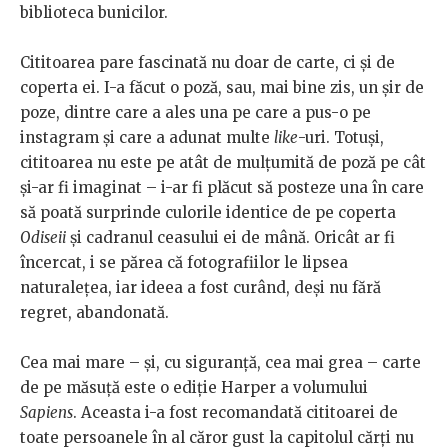
biblioteca bunicilor.
Cititoarea pare fascinată nu doar de carte, ci și de
coperta ei. I-a făcut o poză, sau, mai bine zis, un șir de
poze, dintre care a ales una pe care a pus-o pe
instagram și care a adunat multe
like
-uri. Totuși,
cititoarea nu este pe atât de mulțumită de poză pe cât
și-ar fi imaginat – i-ar fi plăcut să posteze una în care
să poată surprinde culorile identice de pe coperta
Odiseii
și cadranul ceasului ei de mână. Oricât ar fi
încercat, i se părea că fotografiilor le lipsea
naturalețea, iar ideea a fost curând, deși nu fără
regret, abandonată.
Cea mai mare – și, cu siguranță, cea mai grea – carte
de pe măsuță este o ediție Harper a volumului
Sapiens
. Aceasta i-a fost recomandată cititoarei de
toate persoanele în al căror gust la capitolul cărți nu