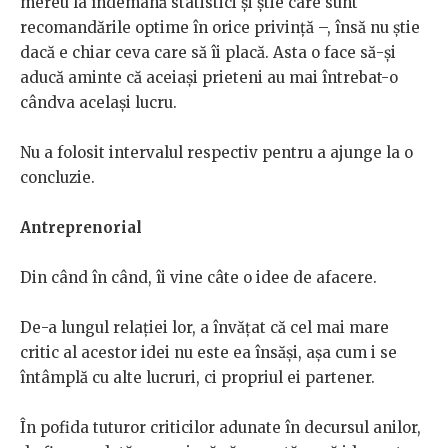
mereu la îndemână statistici și știe care sunt
recomandările optime în orice privință –, însă nu știe
dacă e chiar ceva care să îi placă. Asta o face să-și
aducă aminte că aceiași prieteni au mai întrebat-o
cândva același lucru.
Nu a folosit intervalul respectiv pentru a ajunge la o
concluzie.
Antreprenorial
Din când în când, îi vine câte o idee de afacere.
De-a lungul relației lor, a învățat că cel mai mare
critic al acestor idei nu este ea însăși, așa cum i se
întâmplă cu alte lucruri, ci propriul ei partener.
În pofida tuturor criticilor adunate în decursul anilor,