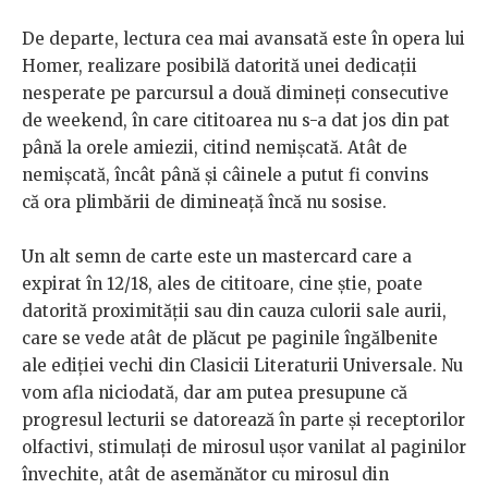
De departe, lectura cea mai avansată este în opera lui
Homer, realizare posibilă datorită unei dedicații
nesperate pe parcursul a două dimineți consecutive
de weekend, în care cititoarea nu s-a dat jos din pat
până la orele amiezii, citind nemișcată. Atât de
nemișcată, încât până și câinele a putut fi convins
că ora plimbării de dimineață încă nu sosise.
Un alt semn de carte este un mastercard care a
expirat în 12/18, ales de cititoare, cine știe, poate
datorită proximității sau din cauza culorii sale aurii,
care se vede atât de plăcut pe paginile îngălbenite
ale ediției vechi din Clasicii Literaturii Universale. Nu
vom afla niciodată, dar am putea presupune că
progresul lecturii se datorează în parte și receptorilor
olfactivi, stimulați de mirosul ușor vanilat al paginilor
învechite, atât de asemănător cu mirosul din