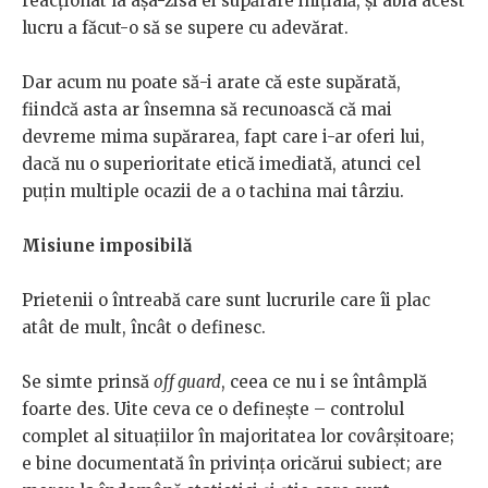
reacționat la așa-zisa ei supărare inițială, și abia acest
lucru a făcut-o să se supere cu adevărat.
Dar acum nu poate să-i arate că este supărată,
fiindcă asta ar însemna să recunoască că mai
devreme mima supărarea, fapt care i-ar oferi lui,
dacă nu o superioritate etică imediată, atunci cel
puțin multiple ocazii de a o tachina mai târziu.
Misiune imposibilă
Prietenii o întreabă care sunt lucrurile care îi plac
atât de mult, încât o definesc.
Se simte prinsă
off guard
, ceea ce nu i se întâmplă
foarte des. Uite ceva ce o definește – controlul
complet al situațiilor în majoritatea lor covârșitoare;
e bine documentată în privința oricărui subiect; are