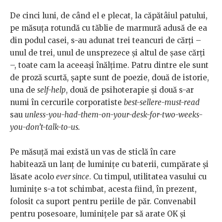
De cinci luni, de când el e plecat, la căpătâiul patului,
pe măsuța rotundă cu tăblie de marmură adusă de ea
din podul casei, s-au adunat trei teancuri de cărți –
unul de trei, unul de unsprezece și altul de șase cărți
–, toate cam la aceeași înălțime. Patru dintre ele sunt
de proză scurtă, șapte sunt de poezie, două de istorie,
una de
self-help
, două de psihoterapie și două s-ar
numi în cercurile corporatiste
best-sellere-must-read
sau
unless-you-had-them-on-your-desk-for-two-weeks-
you-don’t-talk-to-us.
Pe măsuță mai există un vas de sticlă în care
habitează un lanț de luminițe cu baterii, cumpărate și
lăsate acolo
ever since
. Cu timpul, utilitatea vasului cu
luminițe s-a tot schimbat, acesta fiind, în prezent,
folosit ca suport pentru periile de păr. Convenabil
pentru posesoare, luminițele par să arate OK și