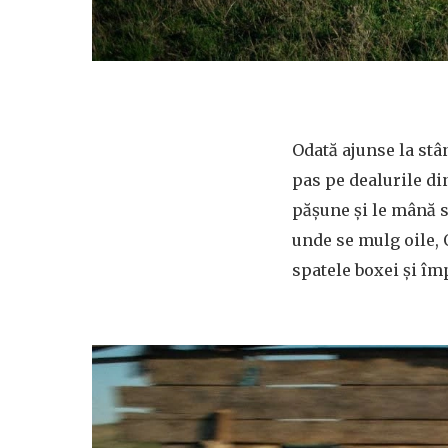
Odată ajunse la stân
pas pe dealurile din
pășune și le mână s
unde se mulg oile, O
spatele boxei și îm