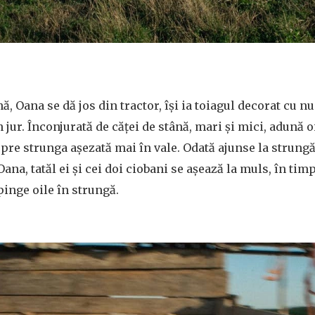
ă, Oana se dă jos din tractor, își ia toiagul decorat cu num
 jur. Înconjurată de căței de stână, mari și mici, adună 
pre strunga așezată mai în vale. Odată ajunse la strungă
ana, tatăl ei și cei doi ciobani se așează la muls, în tim
pinge oile în strungă.