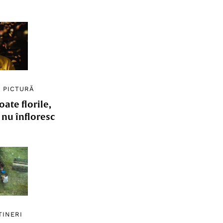
/
PICTURĂ
ate florile,
e nu înfloresc
TINERI