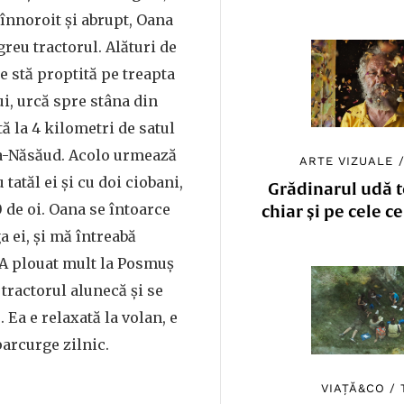
înnoroit și abrupt, Oana
reu tractorul. Alături de
e stă proptită pe treapta
ui, urcă spre stâna din
ată la 4 kilometri de satul
a-Năsăud. Acolo urmează
ARTE VIZUALE
 tatăl ei și cu doi ciobani,
Grădinarul udă to
 de oi. Oana se întoarce
chiar și pe cele c
a ei, și mă întreabă
 A plouat mult la Posmuș
r tractorul alunecă și se
 Ea e relaxată la volan, e
parcurge zilnic.
VIAȚĂ&CO
/