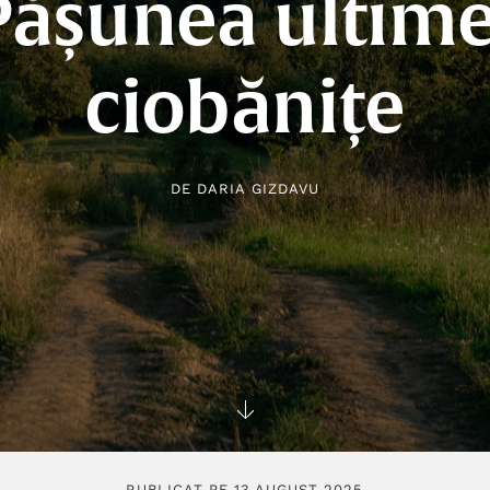
Pășunea ultime
ciobănițe
DE
DARIA GIZDAVU
PUBLICAT PE 13 AUGUST 2025