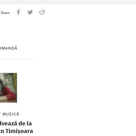
COMANDĂ
/
MUZICĂ
lvează de la
in Timișoara