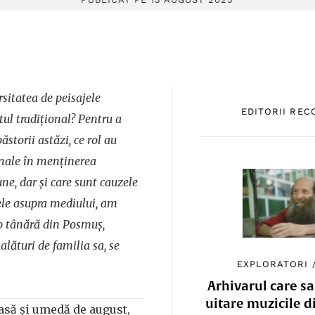
sitatea de peisajele
EDITORII RE
itul tradițional? Pentru a
ăstorii astăzi, ce rol au
onale în menținerea
ne, dar și care sunt cauzele
tele asupra mediului, am
 o tânără din Posmuș,
alături de familia sa, se
EXPLORATORI
Arhivarul care sa
uitare muzicile d
asă și umedă de august,