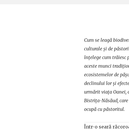
Cum se leagă biodiver
culturale și de păstor
înțelege cum trăiesc p
aceste munci tradiți
ecosistemelor de pășu
declinului lor și efec
urmărit viața Oanei,
Bistrița-Năsăud, care 
ocupă cu păstoritul.
Într-o seară răcoro