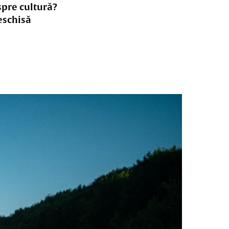
spre cultură?
eschisă