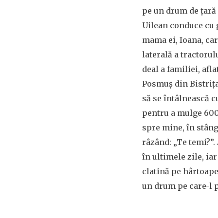
pe un drum de țară 
Uilean conduce cu g
mama ei, Ioana, car
laterală a tractorul
deal a familiei, afl
Posmuș din Bistriț
să se întâlnească cu
pentru a mulge 600
spre mine, în stâng
râzând: „Te temi?”.
în ultimele zile, ia
clatină pe hârtoape.
un drum pe care-l 