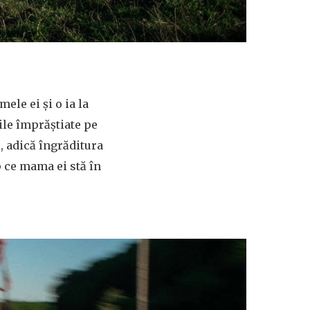
ele ei și o ia la
oile împrăștiate pe
, adică îngrăditura
p ce mama ei stă în