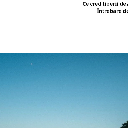
Ce cred tinerii de
Întrebare d