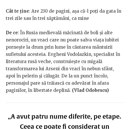
Cât te ţine
: Are 230 de pagini, așa că-l poți da gata în
trei zile sau în trei săptămâni, ca mine
De ce
: În Rusia medievală măcinată de boli și alte
nenorociri, un vraci care nu poate salva viața iubitei
pornește la drum prin lume în căutarea mântuirii
sufletului acesteia. Evgheni Vodolazkin, specialist în
literatura rusă veche, construiește cu migală
transformarea lui Arseni din vraci în nebun sfânt,
apoi în pelerin și călugăr. De la un punct încolo,
personajul pare să trăiască cu adevărat în afara
paginilor, în libertate deplină.
(Vlad Odobescu)
„A avut patru nume diferite, pe etape.
Ceea ce poate fi considerat un