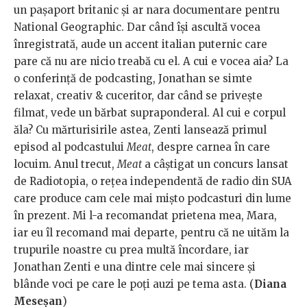
un pașaport britanic și ar nara documentare pentru
National Geographic. Dar când își ascultă vocea
înregistrată, aude un accent italian puternic care
pare că nu are nicio treabă cu el. A cui e vocea aia? La
o conferință de podcasting, Jonathan se simte
relaxat, creativ & cuceritor, dar când se privește
filmat, vede un bărbat supraponderal. Al cui e corpul
ăla? Cu mărturisirile astea, Zenti lansează primul
episod al podcastului
Meat
, despre carnea în care
locuim. Anul trecut,
Meat
a câștigat un concurs lansat
de Radiotopia, o rețea independentă de radio din SUA
care produce cam cele mai mișto podcasturi din lume
în prezent. Mi l-a recomandat prietena mea, Mara,
iar eu îl recomand mai departe, pentru că ne uităm la
trupurile noastre cu prea multă încordare, iar
Jonathan Zenti e una dintre cele mai sincere și
blânde voci pe care le poți auzi pe tema asta. (
Diana
Meseșan
)