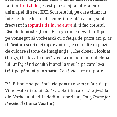
fanilor
Hertzfeldt
, acest personaj fabulos al artei
animației din sec XXI. Scurtele lui, pe care chiar nu
înțeleg de ce le-am descoperit de-abia acum, sunt
frecvent în
topurile de la
Indiewire
și-ți fac creierul
fâșii de lumină zglobie. E ca și cum cineva l-ar fi pus
pe Vonnegut să vorbească cu o fetiță de patru ani și-ar
fi făcut un scurtmetraj de animație cu multe explozii
de culoare și tone de imaginație. „The closer I look at
things, the less I know”, zice la un moment dat clona
lui Emily, când se uită înapoi la viețile pe care le-a
trăit pe pământ și-n spațiu. Ce să zic, are dreptate.
P.S. Filmele se pot închiria pentru o săptămână de pe
Vimeo-ul artistului. Cu 4-5 dolari fiecare. Uitați-vă la
ele. Vorba unui critic de film american,
Emily Prime for
President
! (
Luiza Vasiliu
)