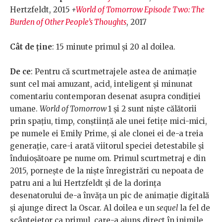
Hertzfeldt, 2015
+
World of Tomorrow Episode Two: The
Burden of Other People’s Thoughts
, 2017
Cât de ține
:
15 minute primul și 20 al doilea.
De ce
: Pentru că scurtmetrajele astea de animație
sunt cel mai amuzant, acid, inteligent și minunat
comentariu contemporan desenat asupra condiției
umane.
World of Tomorrow
1 și 2 sunt niște călătorii
prin spațiu, timp, conștiință ale unei fetițe mici-mici,
pe numele ei Emily Prime, și ale clonei ei de-a treia
generație, care-i arată viitorul speciei detestabile și
înduioșătoare pe nume om. Primul scurtmetraj e din
2015, pornește de la niște înregistrări cu nepoata de
patru ani a lui Hertzfeldt și de la dorința
desenatorului de-a învăța un pic de animație digitală
și ajunge direct la Oscar. Al doilea e un
sequel
la fel de
scânteietor ca primul, care-a ajuns direct în inimile