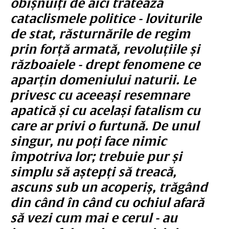
obișnuiți de aici tratează
cataclismele politice - loviturile
de stat, răsturnările de regim
prin forță armată, revoluțiile și
războaiele - drept fenomene ce
aparțin domeniului naturii. Le
privesc cu aceeași resemnare
apatică și cu același fatalism cu
care ar privi o furtună. De unul
singur, nu poți face nimic
împotriva lor; trebuie pur și
simplu să aștepți să treacă,
ascuns sub un acoperiș, trăgând
din când în când cu ochiul afară
să vezi cum mai e cerul - au