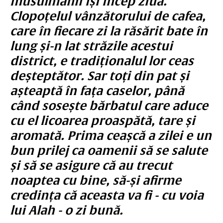
musulmanii își încep ziua.
Clopoțelul vânzătorului de cafea,
care în fiecare zi la răsărit bate în
lung și-n lat străzile acestui
district, e tradiționalul lor ceas
deșteptător. Sar toți din pat și
așteaptă în fața caselor, până
când sosește bărbatul care aduce
cu el licoarea proaspătă, tare și
aromată. Prima ceașcă a zilei e un
bun prilej ca oamenii să se salute
și să se asigure că au trecut
noaptea cu bine, să-și afirme
credința că aceasta va fi - cu voia
lui Alah - o zi bună.