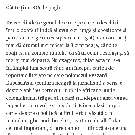
Cât te ține:
336 de pagini
De ce:
Fiindcă e genul de carte pe care o deschizi
într-o doară (fiindcă ai avut o zi lungă și obositoare și
parcă ar merge un escapism mai light), dar care nu-ți
mai dă drumul nici măcar la 3 dimineața, când te
zbați ca un zombie ramolit, ca să ții ochii deschiși și să
mergi mai departe. Nu exagerez, chiar asta mi s-a
întâmplat luni seară când am început cartea de
reportaje literare pe care polonezul Ryszard
Kapuściński (centura neagră la jurnalism) a scris-o
despre anii ’60 petrecuți în țările africane, unde
colonialismul trăgea să moară și independența venea
la pachet cu revolte și revoluții. E în același timp o
carte despre o politică la firul ierbii, văzută din
mahalale, ghetouri, hoteluri, „cartiere de albi”, dar,
cel mai important, dintre oameni – fiindcă asta e una