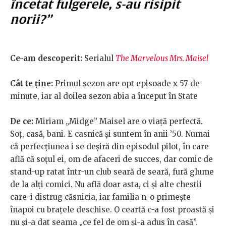
încetat fulgerele, s-au risipit
norii?”
Ce-am descoperit:
Serialul
The Marvelous Mrs. Maisel
Cât te ține:
Primul sezon are opt episoade x 57 de
minute, iar al doilea sezon abia a început în State
De ce:
Miriam „Midge” Maisel are o viață perfectă.
Soț, casă, bani. E casnică și suntem în anii ’50. Numai
că perfecțiunea i se deșiră din episodul pilot, în care
află că soțul ei, om de afaceri de succes, dar comic de
stand-up ratat într-un club seară de seară, fură glume
de la alți comici. Nu află doar asta, ci și alte chestii
care-i distrug căsnicia, iar familia n-o primește
înapoi cu brațele deschise. O ceartă c-a fost proastă și
nu și-a dat seama „ce fel de om și-a adus în casă”.