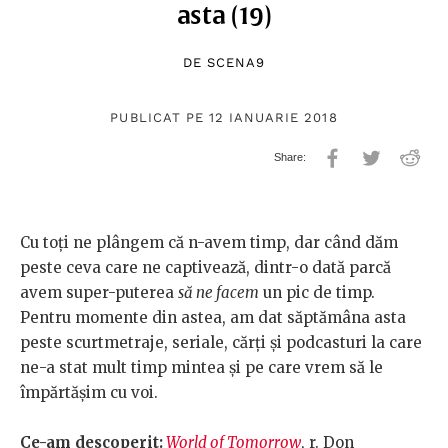
asta (19)
DE
SCENA9
PUBLICAT PE 12 IANUARIE 2018
Cu toți ne plângem că n-avem timp, dar când dăm
peste ceva care ne captivează, dintr-o dată parcă
avem super-puterea
să ne facem
un pic de timp.
Pentru momente din astea, am dat săptămâna asta
peste scurtmetraje, seriale, cărți și podcasturi la care
ne-a stat mult timp mintea și pe care vrem să le
împărtășim cu voi.
Ce-am descoperit:
World of Tomorrow
, r. Don