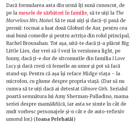
Dacă formularea asta din urmă îți sună cunoscut, de
pe la
mesele de sărbători în familie
, să te uiți la
The
Marvelous Mrs. Maisel.
Să te mai uiți și dacă-ți pasă de
premii: tocmai a luat două Globuri de Aur, pentru cea
mai bună comedie și pentru actrița din rolul principal,
Rachel Brosnahan. Tot așa, uită-te dacă ți-a plăcut Big
Little Lies, dar vrei să-l vezi în versiunea light, pe
funny, dacă ți-e dor de sitcomurile din familia
I Love
Lucy
și dacă crezi că femeile au umor și pot să facă
stand-up. Pentru că așa își reface Midge viața – la
microfon, cu glume despre propria viață. (Dar să nu
cumva să te uiți dacă ai detestat
Gilmore Girls
. Serialul
poartă semnătura lui Amy Sherman-Palladino, mama
seriei despre mamă&fiică, iar asta se simte în cât de
mult vorbesc personajele și-n cât e de auto-reflexiv
umorul lor.) (
Ioana Pelehatăi
)