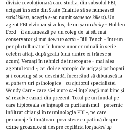
divizie revoluţionară care studia, din subsolul FBI,
ucigaşi în serie din State (înainte să se numească
serial killers
, aceştia s-au numit
sequence killers
). Un
agent FBI vizionar şi zelos, de un şarm
dorky
- Holden
Ford - îl antamează pe-un coleg de-ai săi mai
conservator şi mai
down to earth
- Bill Tench - într-un
periplu tulburător în lumea unor criminali în serie
celebri aflaţi după gratii (unii dintre ei trăiesc şi
acum). Versaţi în tehnici de interogare - mai ales
agentul Ford -, cei doi se apropie de ucigaşi psihopaţi
şi-i conving să se deschidă, încercând să dibuiască la
ei
pattern
-uri psihologice - cu ajutorul specialistei
Wendy Carr - care să-i ajute să-i înţeleagă mai bine şi
să rezolve cazuri din prezent. Totul pe un fundal pe
care hipioţeala se înţeapă cu puritanismul - puternic
infiltrat chiar şi în terminologia FBI -, pe care
personaje înfiorătoare povestesc cu patimă despre
crime groaznice şi despre copilăria lor
fucked up
-