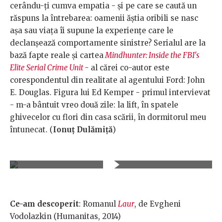
cerându-ţi cumva empatia - şi pe care se caută un
răspuns la întrebarea: oamenii ăştia oribili se nasc
aşa sau viaţa îi supune la experienţe care le
declanşează comportamente sinistre? Serialul are la
bază fapte reale şi cartea
Mindhunter: Inside the FBI's
Elite Serial Crime Unit
- al cărei co-autor este
corespondentul din realitate al agentului Ford: John
E. Douglas. Figura lui Ed Kemper - primul intervievat
- m-a bântuit vreo două zile: la lift, în spatele
ghivecelor cu flori din casa scării, în dormitorul meu
întunecat. (
Ionuț Dulămiță
)
Ce-am descoperit
: Romanul
Laur
, de Evgheni
Vodolazkin (Humanitas, 2014)