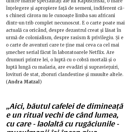
dintre marile specialități ale lui Kapuściński, o mare
înțelegere și apropiere față de semeni, indiferent că-
s chinezi cărora nu le cunoaște limba sau africani
dintr-un trib complet necunoscut. E o carte poate mai
actuală ca oricând, despre dezastrul creat și lăsat în
urmă de colonialism, despre rasism & privilegiu. Și e
o carte de aventuri care te ține mai ceva ca cel mai
șmecher serial făcut în laboratoarele Netflix. Are
drumuri printre lei, o luptă cu o cobră mortală și o
luptă lungă cu malaria, are evadări și supraviețuiri,
lovituri de stat, zboruri clandestine și muuulte altele.
(
Andra Matzal
)
„Aici, băutul cafelei de dimineață
e un ritual vechi de când lumea,
cu care - laolaltă cu rugăciunile -