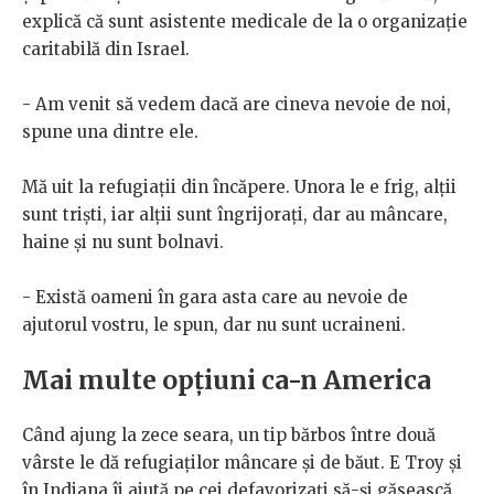
explică că sunt asistente medicale de la o organizație
caritabilă din Israel.
- Am venit să vedem dacă are cineva nevoie de noi,
spune una dintre ele.
Mă uit la refugiații din încăpere. Unora le e frig, alții
sunt triști, iar alții sunt îngrijorați, dar au mâncare,
haine și nu sunt bolnavi.
- Există oameni în gara asta care au nevoie de
ajutorul vostru, le spun, dar nu sunt ucraineni.
Mai multe opțiuni ca-n America
Când ajung la zece seara, un tip bărbos între două
vârste le dă refugiaților mâncare și de băut. E Troy și
în Indiana îi ajută pe cei defavorizați să-și găsească