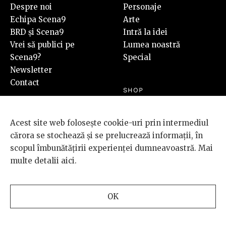
Despre noi
Personaje
Echipa Scena9
Arte
BRD și Scena9
Intră la idei
Vrei să publici pe
Lumea noastră
Scena9?
Special
Newsletter
Contact
SHOP
Revista Scena9 #7
Cumpără
Acest site web folosește cookie-uri prin intermediul
cărora se stochează și se prelucrează informații, în
scopul îmbunătățirii experienței dumneavoastră. Mai
PLUS
multe detalii
aici
.
Video
Audio
Foto
OK
SOCIAL
LEGAL