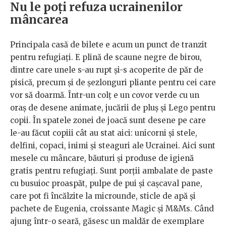
Nu le poți refuza ucrainenilor
mâncarea
Principala casă de bilete e acum un punct de tranzit
pentru refugiați. E plină de scaune negre de birou,
dintre care unele s-au rupt și-s acoperite de păr de
pisică, precum și de șezlonguri pliante pentru cei care
vor să doarmă. Într-un colț e un covor verde cu un
oraș de desene animate, jucării de pluș și Lego pentru
copii. În spatele zonei de joacă sunt desene pe care
le-au făcut copiii cât au stat aici: unicorni și stele,
delfini, copaci, inimi și steaguri ale Ucrainei. Aici sunt
mesele cu mâncare, băuturi și produse de igienă
gratis pentru refugiați. Sunt porții ambalate de paste
cu busuioc proaspăt, pulpe de pui și cașcaval pane,
care pot fi încălzite la microunde, sticle de apă și
pachete de Eugenia, croissante Magic și M&Ms. Când
ajung într-o seară, găsesc un maldăr de exemplare