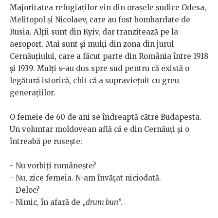
Majoritatea refugiaților vin din orașele sudice Odesa,
Melitopol și Nicolaev, care au fost bombardate de
Rusia. Alții sunt din Kyiv, dar tranzitează pe la
aeroport. Mai sunt și mulți din zona din jurul
Cernăuțiului, care a făcut parte din România între 1918
și 1939. Mulți s-au dus spre sud pentru că există o
legătură istorică, chit că a supraviețuit cu greu
generațiilor.
O femeie de 60 de ani se îndreaptă către Budapesta.
Un voluntar moldovean află că e din Cernăuți și o
întreabă pe rusește:
- Nu vorbiți românește?
- Nu, zice femeia. N-am învățat niciodată.
- Deloc?
- Nimic, în afară de „
drum bun
”.