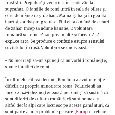
frustrări. Prejudecăți vechi ies, într-adevăr, la
suprafață. O familie de romi intră în sala de bilete și
cere de mâncare și de băut. Mama își bagă în geantă
iaurt și sandvișuri gratuite. Fiul ei ia o mână de cuburi
de zahăr. Încep să adune banane. O voluntară
româncă se teme că iau prea multe și încearcă să-i
explice asta. Se produce o confuzie asupra sensului
cuvintelor în rusă. Voluntara se enervează.
- Nu încercați să-mi spuneți că nu vorbiți românește,
spune familiei de romi.
În ultimele câteva decenii, România a avut o relație
dificilă cu propria minoritate romă. Politicienii au
încercat să-i dezmoștenească pe romi și să susțină că
sunt diferiți de cultura română, că sunt nomazi și
altfel decât alții care locuiesc pe aceste pământuri, că
sunt parte a unei probleme pe care
„Europa”
trebuie