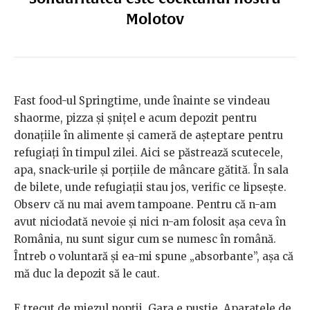
Molotov
Fast food-ul Springtime, unde înainte se vindeau
shaorme, pizza și șnițel e acum depozit pentru
donațiile în alimente și cameră de așteptare pentru
refugiați în timpul zilei. Aici se păstrează scutecele,
apa, snack-urile și porțiile de mâncare gătită. În sala
de bilete, unde refugiații stau jos, verific ce lipsește.
Observ că nu mai avem tampoane. Pentru că n-am
avut niciodată nevoie și nici n-am folosit așa ceva în
România, nu sunt sigur cum se numesc în română.
Întreb o voluntară și ea-mi spune „absorbante”, așa că
mă duc la depozit să le caut.
E trecut de miezul nopții. Gara e pustie. Aparatele de