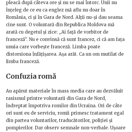
pleacă după câteva ore și nu se mai întorc. Unii nu
înțeleg de ce eu ca englez mă aflu nu doar în
România, ci și în Gara de Nord. Alții nu-și dau seama
cine sunt. O voluntară din Republica Moldova mă
arată cu degetul și zice: „Ai față de vorbitor de
franceză”. Nu e convinsă că sunt francez, ci că am fața
unuia care vorbește franceză. Limba poate
distorsiona înfățișarea. Așa arăt. Ca un om mutilat de
limba franceză.
Confuzia romă
Au apărut materiale în mass media care au dezvăluit
rasismul printre voluntarii din Gara de Nord,
îndreptat împotriva romilor din Ucraina. Ori de câte
ori sunt eu de serviciu, romii primesc tratament egal
din partea voluntarilor, traducătorilor, poliției și
pompierilor. Dar observ semnale non-verbale. Ușoare