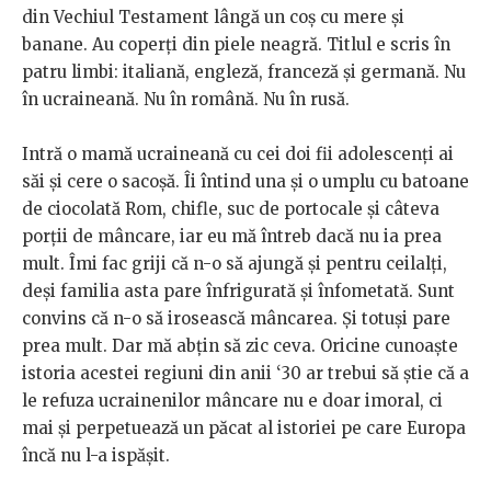
din Vechiul Testament lângă un coș cu mere și
banane. Au coperți din piele neagră. Titlul e scris în
patru limbi: italiană, engleză, franceză și germană. Nu
în ucraineană. Nu în română. Nu în rusă.
Intră o mamă ucraineană cu cei doi fii adolescenți ai
săi și cere o sacoșă. Îi întind una și o umplu cu batoane
de ciocolată Rom, chifle, suc de portocale și câteva
porții de mâncare, iar eu mă întreb dacă nu ia prea
mult. Îmi fac griji că n-o să ajungă și pentru ceilalți,
deși familia asta pare înfrigurată și înfometată. Sunt
convins că n-o să irosească mâncarea. Și totuși pare
prea mult. Dar mă abțin să zic ceva. Oricine cunoaște
istoria acestei regiuni din anii ‘30 ar trebui să știe că a
le refuza ucrainenilor mâncare nu e doar imoral, ci
mai și perpetuează un păcat al istoriei pe care Europa
încă nu l-a ispășit.