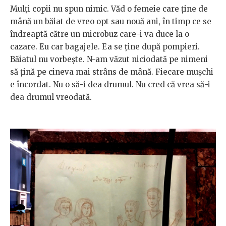
Mulți copii nu spun nimic. Văd o femeie care ține de
mână un băiat de vreo opt sau nouă ani, în timp ce se
îndreaptă către un microbuz care-i va duce la o
cazare. Eu car bagajele. Ea se ține după pompieri.
Băiatul nu vorbește. N-am văzut niciodată pe nimeni
să țină pe cineva mai strâns de mână. Fiecare mușchi
e încordat. Nu o să-i dea drumul. Nu cred că vrea să-i
dea drumul vreodată.