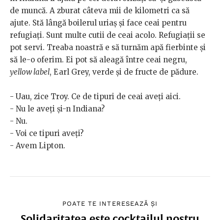
de muncă. A zburat câteva mii de kilometri ca să
ajute. Stă lângă boilerul uriaș și face ceai pentru
refugiați. Sunt multe cutii de ceai acolo. Refugiații se
pot servi. Treaba noastră e să turnăm apă fierbinte și
să le-o oferim. Ei pot să aleagă între ceai negru,
yellow label
, Earl Grey, verde și de fructe de pădure.
- Uau, zice Troy. Ce de tipuri de ceai aveți aici.
- Nu le aveți și-n Indiana?
- Nu.
- Voi ce tipuri aveți?
- Avem Lipton.
POATE TE INTERESEAZĂ ȘI
Solidaritatea este cocktailul nostru