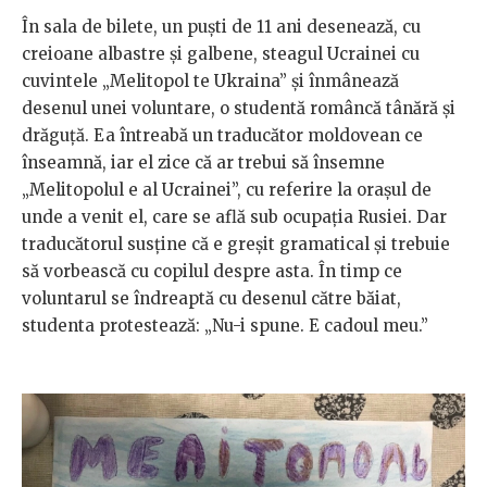
În sala de bilete, un puști de 11 ani desenează, cu
creioane albastre și galbene, steagul Ucrainei cu
cuvintele „Melitopol te Ukraina” și înmânează
desenul unei voluntare, o studentă româncă tânără și
drăguță. Ea întreabă un traducător moldovean ce
înseamnă, iar el zice că ar trebui să însemne
„Melitopolul e al Ucrainei”, cu referire la orașul de
unde a venit el, care se află sub ocupația Rusiei. Dar
traducătorul susține că e greșit gramatical și trebuie
să vorbească cu copilul despre asta. În timp ce
voluntarul se îndreaptă cu desenul către băiat,
studenta protestează: „Nu-i spune. E cadoul meu.”