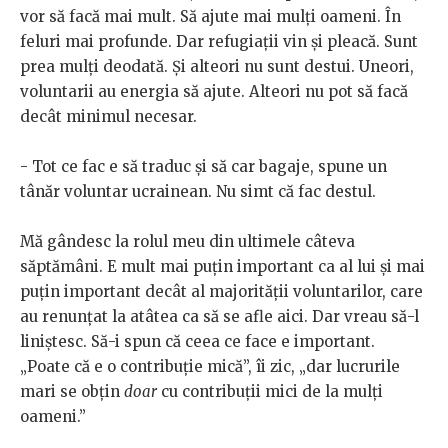
vor să facă mai mult. Să ajute mai mulți oameni. În
feluri mai profunde. Dar refugiații vin și pleacă. Sunt
prea mulți deodată. Și alteori nu sunt destui. Uneori,
voluntarii au energia să ajute. Alteori nu pot să facă
decât minimul necesar.
- Tot ce fac e să traduc și să car bagaje, spune un
tânăr voluntar ucrainean. Nu simt că fac destul.
Mă gândesc la rolul meu din ultimele câteva
săptămâni. E mult mai puțin important ca al lui și mai
puțin important decât al majorității voluntarilor, care
au renunțat la atâtea ca să se afle aici. Dar vreau să-l
liniștesc. Să-i spun că ceea ce face e important.
„Poate că e o contribuție mică”, îi zic, „dar lucrurile
mari se obțin
doar
cu contribuții mici de la mulți
oameni.”