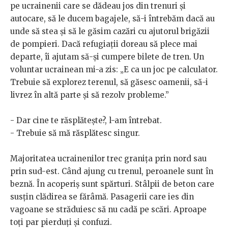
pe ucrainenii care se dădeau jos din trenuri și
autocare, să le ducem bagajele, să-i întrebăm dacă au
unde să stea și să le găsim cazări cu ajutorul brigăzii
de pompieri. Dacă refugiații doreau să plece mai
departe, îi ajutam să-și cumpere bilete de tren. Un
voluntar ucrainean mi-a zis: „E ca un joc pe calculator.
Trebuie să explorez terenul, să găsesc oamenii, să-i
livrez în altă parte și să rezolv probleme.”
- Dar cine te răsplătește?, l-am întrebat.
- Trebuie să mă răsplătesc singur.
Majoritatea ucrainenilor trec granița prin nord sau
prin sud-est. Când ajung cu trenul, peroanele sunt în
beznă. În acoperiș sunt spărturi. Stâlpii de beton care
susțin clădirea se fărâmă. Pasagerii care ies din
vagoane se străduiesc să nu cadă pe scări. Aproape
toți par pierduți și confuzi.