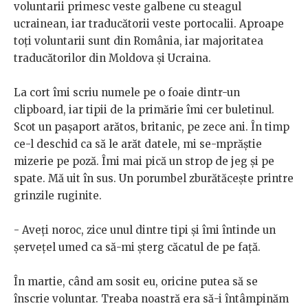
voluntarii primesc veste galbene cu steagul
ucrainean, iar traducătorii veste portocalii. Aproape
toți voluntarii sunt din România, iar majoritatea
traducătorilor din Moldova și Ucraina.
La cort îmi scriu numele pe o foaie dintr-un
clipboard, iar tipii de la primărie îmi cer buletinul.
Scot un pașaport arătos, britanic, pe zece ani. În timp
ce-l deschid ca să le arăt datele, mi se-mprăștie
mizerie pe poză. Îmi mai pică un strop de jeg și pe
spate. Mă uit în sus. Un porumbel zburătăcește printre
grinzile ruginite.
- Aveți noroc, zice unul dintre tipi și îmi întinde un
șervețel umed ca să-mi șterg căcatul de pe față.
În martie, când am sosit eu, oricine putea să se
înscrie voluntar. Treaba noastră era să-i întâmpinăm