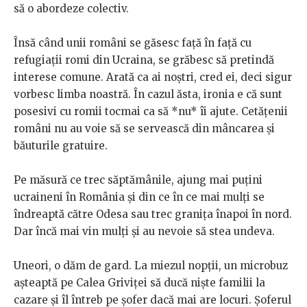
să o abordeze colectiv.
Însă când unii români se găsesc față în față cu
refugiații romi din Ucraina, se grăbesc să pretindă
interese comune. Arată ca ai noștri, cred ei, deci sigur
vorbesc limba noastră. În cazul ăsta, ironia e că sunt
posesivi cu romii tocmai ca să *nu* îi ajute. Cetățenii
români nu au voie să se servească din mâncarea și
băuturile gratuire.
Pe măsură ce trec săptămânile, ajung mai puțini
ucraineni în România și din ce în ce mai mulți se
îndreaptă către Odesa sau trec granița înapoi în nord.
Dar încă mai vin mulți și au nevoie să stea undeva.
Uneori, o dăm de gard. La miezul nopții, un microbuz
așteaptă pe Calea Griviței să ducă niște familii la
cazare și îl întreb pe șofer dacă mai are locuri. Șoferul