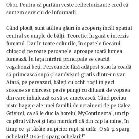
Obor. Pentru că purtăm veste reflectorizante cred că
suntem serviciu de informații.
Când plouă, sunt atâtea găuri în acoperiș încât spațiul
central se umple de bălți. Teoretic, în gară e interzis
fumatul. Dar în toate colțurile, în spatele fiecărui
chioșc și pe toate peroanele, aproape toată lumea
fumează. În fața intrării principale se ceartă
vagabonzi beți. Persoanele fără adăpost stau la coadă
să primească supă și sandvișuri gratis dintr-un van.
Afară, pe pervazuri, băieți cu ochii roșii în geci
soioase se chircesc peste pungi cu diluant de vopsea
din care inhalează ca să se amețească. Când preiau
niște bagaje ale unei familii de ucraineni de pe Calea
Griviței, ca să le duc la hotelul MyContinental, un tip
cu părul vâlvoi și fața murdară dă din cap la mine, în
timp ce-și târâie un picior rupt, și urlă: „O să-ți sparg
ochelarii! O să-ți sparg ochelarii!”