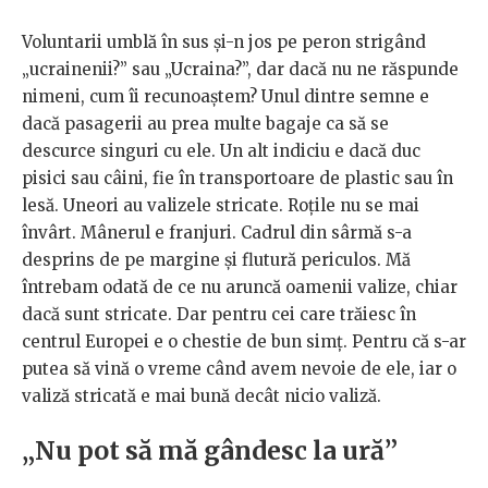
Voluntarii umblă în sus și-n jos pe peron strigând
„ucrainenii?” sau „Ucraina?”, dar dacă nu ne răspunde
nimeni, cum îi recunoaștem? Unul dintre semne e
dacă pasagerii au prea multe bagaje ca să se
descurce singuri cu ele. Un alt indiciu e dacă duc
pisici sau câini, fie în transportoare de plastic sau în
lesă. Uneori au valizele stricate. Roțile nu se mai
învârt. Mânerul e franjuri. Cadrul din sârmă s-a
desprins de pe margine și flutură periculos. Mă
întrebam odată de ce nu aruncă oamenii valize, chiar
dacă sunt stricate. Dar pentru cei care trăiesc în
centrul Europei e o chestie de bun simț. Pentru că s-ar
putea să vină o vreme când avem nevoie de ele, iar o
valiză stricată e mai bună decât nicio valiză.
„Nu pot să mă gândesc la ură”