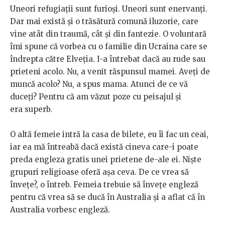
Uneori refugiații sunt furioși. Uneori sunt enervanți.
Dar mai există și o trăsătură comună iluzorie, care
vine atât din traumă, cât și din fantezie. O voluntară
îmi spune că vorbea cu o familie din Ucraina care se
îndrepta către Elveția. I-a întrebat dacă au rude sau
prieteni acolo. Nu, a venit răspunsul mamei. Aveți de
muncă acolo? Nu, a spus mama. Atunci de ce vă
duceți? Pentru că am văzut poze cu peisajul și
era superb.
O altă femeie intră la casa de bilete, eu îi fac un ceai,
iar ea mă întreabă dacă există cineva care-i poate
preda engleza gratis unei prietene de-ale ei. Niște
grupuri religioase oferă așa ceva. De ce vrea să
învețe?, o întreb. Femeia trebuie să învețe engleză
pentru că vrea să se ducă în Australia și a aflat că în
Australia vorbesc engleză.