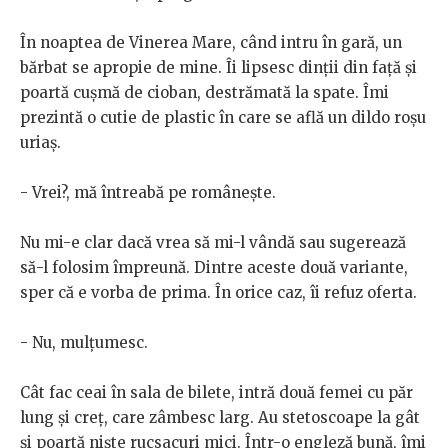
În noaptea de Vinerea Mare, când intru în gară, un
bărbat se apropie de mine. Îi lipsesc dinții din față și
poartă cușmă de cioban, destrămată la spate. Îmi
prezintă o cutie de plastic în care se află un dildo roșu
uriaș.
- Vrei?, mă întreabă pe românește.
Nu mi-e clar dacă vrea să mi-l vândă sau sugerează
să-l folosim împreună. Dintre aceste două variante,
sper că e vorba de prima. În orice caz, îi refuz oferta.
- Nu, mulțumesc.
Cât fac ceai în sala de bilete, intră două femei cu păr
lung și creț, care zâmbesc larg. Au stetoscoape la gât
și poartă niște rucsacuri mici. Într-o engleză bună, îmi