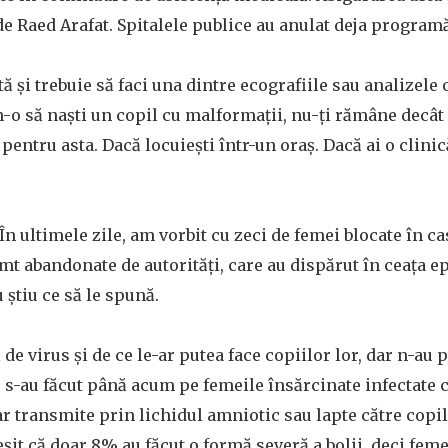
e Raed Arafat. Spitalele publice au anulat deja program
ă și trebuie să faci una dintre ecografiile sau analizele 
 n-o să naști un copil cu malformații, nu-ți rămâne decât 
 pentru asta. Dacă locuiești într-un oraș. Dacă ai o clinic
În ultimele zile, am vorbit cu zeci de femei blocate în c
mt abandonate de autorități, care au dispărut în ceața ep
u știu ce să le spună.
ă de virus și de ce le-ar putea face copiilor lor, dar n-au 
 s-au făcut până acum pe femeile însărcinate infectate
-ar transmite prin lichidul amniotic sau lapte către copi
eșit că doar 8% au făcut o formă severă a bolii, deci fem