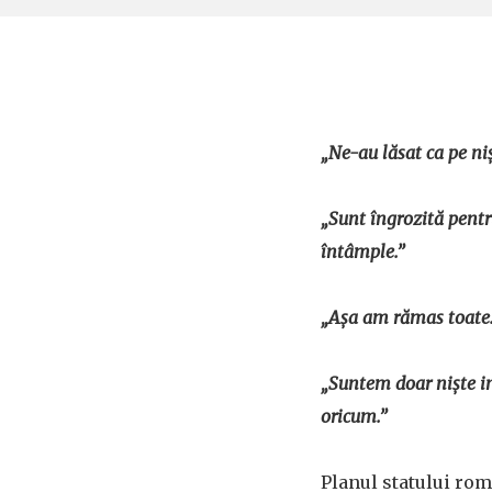
„Ne-au lăsat ca pe ni
„Sunt îngrozită pentru
întâmple.”
„Așa am rămas toate… 
„Suntem doar niște in
oricum.”
Planul statului ro