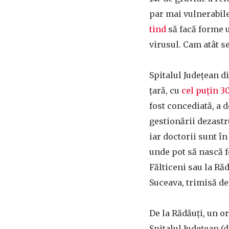
par mai vulnerabile 
tind
să facă forme u
virusul. Cam atât s
Spitalul Județean d
țară, cu
cel puțin 3
fost concediată, a d
gestionării dezastru
iar doctorii sunt în
unde pot să nască f
Fălticeni sau la Ră
Suceava, trimisă de 
De la Rădăuți, un or
Spitalul Județean (