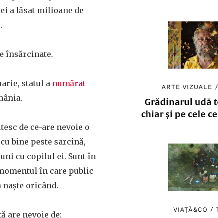
i a lăsat milioane de
.
le însărcinate.
arie, statul a
numărat
ARTE VIZUALE
mânia.
Grădinarul udă to
chiar și pe cele c
itesc de ce-are nevoie o
 cu bine peste sarcină,
uni cu copilul ei. Sunt în
momentul în care public
a naște oricând.
VIAȚĂ&CO
/
ă are nevoie de: