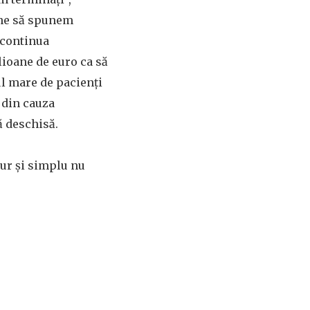
ine să spunem
, continua
ioane de euro ca să
ul mare de pacienți
din cauza
ă deschisă.
pur și simplu nu