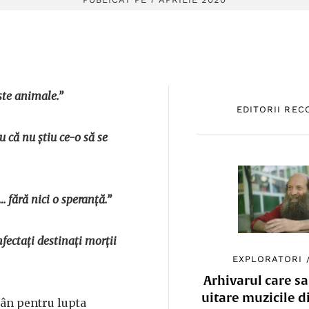
ște animale.”
EDITORII RE
 că nu știu ce-o să se
fără nici o speranță.”
fectați destinați morții
EXPLORATORI
Arhivarul care sa
uitare muzicile d
mân pentru lupta