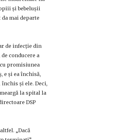
piii și bebelușii
t da mai departe
r de infecție din
a de conducere a
și cu promisiunea
 e și ea închisă,
închis și ele. Deci,
meargă la spital la
 directoare DSP
altfel. „Dacă
m terminați”,