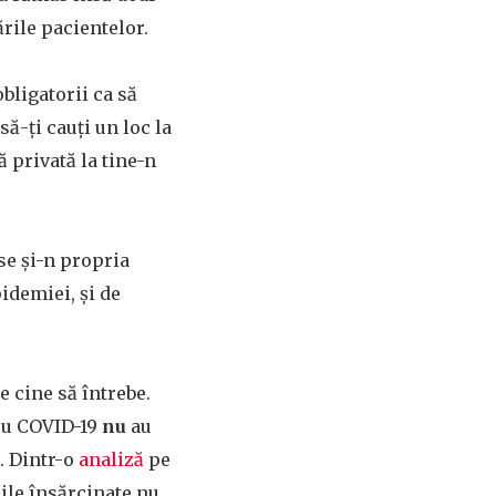
ările pacientelor.
obligatorii ca să
să-ți cauți un loc la
ă privată la tine-n
ase și-n propria
idemiei, și de
pe cine să întrebe.
 cu COVID-19
nu
au
l. Dintr-o
analiză
pe
eile însărcinate nu