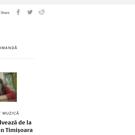
COMANDĂ
/
MUZICĂ
lvează de la
in Timișoara