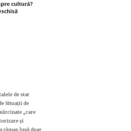
spre cultură?
eschisă
talele de stat
e Situații de
nsărcinate „care
orizare și
 a rămas însă doar