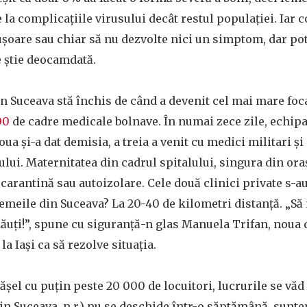
la complicațiile virusului decât restul populației. Iar co
șoare sau chiar să nu dezvolte nici un simptom, dar po
e știe deocamdată.
in Suceava stă închis de când a devenit cel mai mare foca
00
de cadre medicale bolnave. În numai zece zile, echip
oua și-a dat demisia, a treia a venit cu medici militari 
lui. Maternitatea din cadrul spitalului, singura din oraș,
 carantină sau autoizolare. Cele două clinici private s-au 
emeile din Suceava? La 20-40 de kilometri distanță. „Să 
dăuți!”, spune cu siguranță-n glas Manuela Trifan, noua
la Iași ca să rezolve situația.
ășel cu puțin peste 20 000 de locuitori, lucrurile se văd 
din Suceava, n.r.) nu se deschide într-o săptămână, sunte