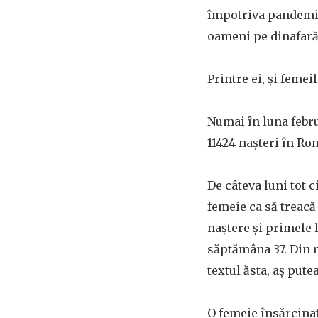
împotriva pandemie
oameni pe dinafară
Printre ei, și femei
Numai în luna febru
11424 nașteri în Ro
De câteva luni tot c
femeie ca să treacă
naștere și primele l
săptămâna 37. Din 
textul ăsta, aș pute
O femeie însărcinat