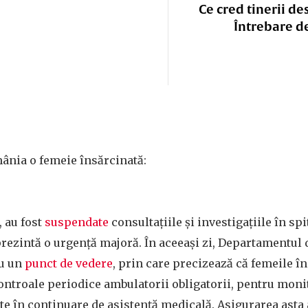
Ce cred tinerii de
Întrebare d
ânia o femeie însărcinată:
, au fost
suspendate
consultațiile și investigațiile în spi
rezintă o urgență majoră. În aceeași zi, Departamentul d
cu un
punct de vedere
, prin care precizează că femeile î
ntroale periodice ambulatorii obligatorii, pentru monit
rte în continuare de asistență medicală. Asigurarea asta