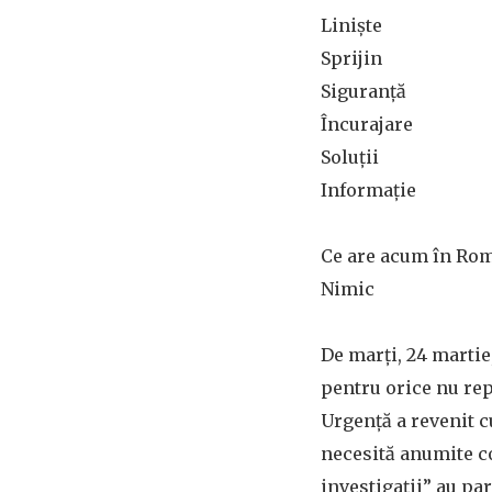
Liniște
Sprijin
Siguranță
Încurajare
Soluții
Informație
Ce are acum în Rom
Nimic
De marți, 24 martie
pentru orice nu rep
Urgență a revenit 
necesită anumite co
investigații” au pa