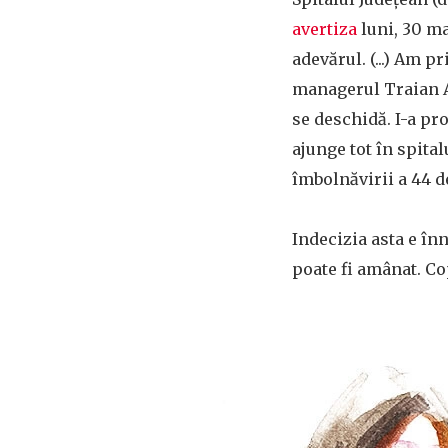
avertiza
luni, 30 ma
adevărul. (...) Am p
managerul Traian A
se deschidă. I-a pr
ajunge tot în spital
îmbolnăvirii a 44 d
Indecizia asta e în
poate fi amânat. Co