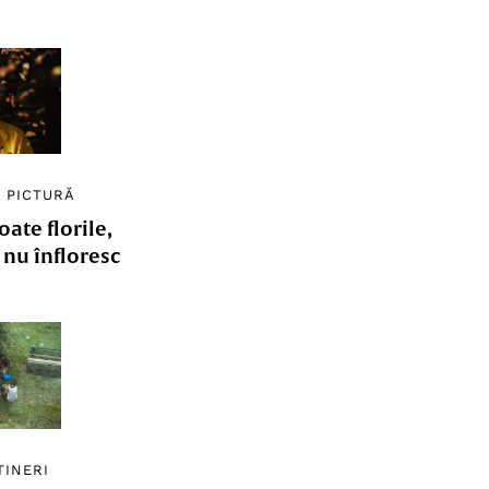
/
PICTURĂ
ate florile,
e nu înfloresc
TINERI