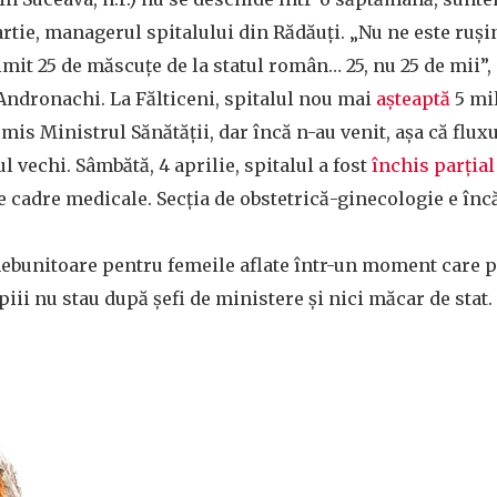
rtie, managerul spitalului din Rădăuți. „Nu ne este ruș
rimit 25 de măscuțe de la statul român… 25, nu 25 de mii”
ndronachi. La Fălticeni, spitalul nou mai
așteaptă
5 mil
omis Ministrul Sănătății, dar încă n-au venit, așa că flux
ul vechi. Sâmbătă, 4 aprilie, spitalul a fost
închis parțial
e cadre medicale. Secția de obstetrică-ginecologie e înc
nebunitoare pentru femeile aflate într-un moment care 
piii nu stau după șefi de ministere și nici măcar de stat.