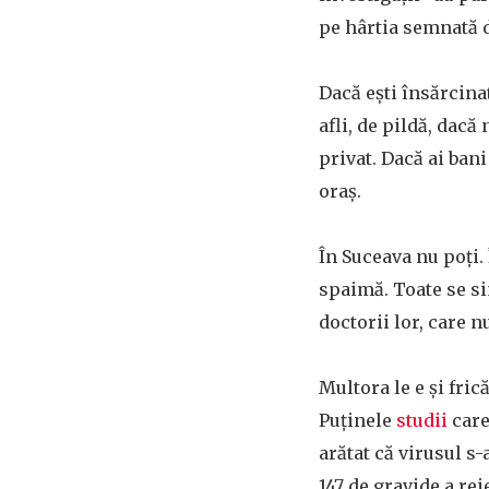
pe hârtia semnată d
Dacă ești însărcinat
afli, de pildă, dacă
privat. Dacă ai bani
oraș.
În Suceava nu poți. 
spaimă. Toate se si
doctorii lor, care n
Multora le e și fric
Puținele
studii
care
arătat că virusul s
147 de gravide a rei