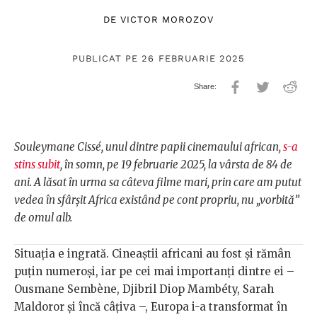
DE
VICTOR MOROZOV
PUBLICAT PE 26 FEBRUARIE 2025
Souleymane Cissé, unul dintre papii cinemaului african,
s-a
stins subit
, în somn, pe 19 februarie 2025, la vârsta de 84 de
ani. A lăsat în urma sa câteva filme mari, prin care am putut
vedea în sfârșit Africa existând pe cont propriu, nu „vorbită”
de omul alb.
Situația e ingrată. Cineaștii africani au fost și rămân
puțin numeroși, iar pe cei mai importanți dintre ei –
Ousmane Sembène, Djibril Diop Mambéty, Sarah
Maldoror și încă câțiva –, Europa i-a transformat în