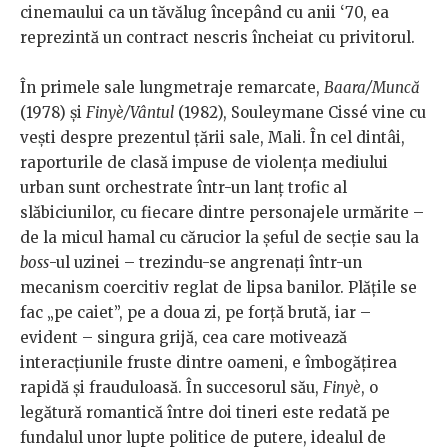
cinemaului ca un tăvălug începând cu anii ‘70, ea
reprezintă un contract nescris încheiat cu privitorul.
În primele sale lungmetraje remarcate,
Baara/Muncă
(1978) și
Finyè/Vântul
(1982), Souleymane Cissé vine cu
vești despre prezentul țării sale, Mali. În cel dintâi,
raporturile de clasă impuse de violența mediului
urban sunt orchestrate într-un lanț trofic al
slăbiciunilor, cu fiecare dintre personajele urmărite –
de la micul hamal cu cărucior la șeful de secție sau la
boss
-ul uzinei – trezindu-se angrenați într-un
mecanism coercitiv reglat de lipsa banilor. Plățile se
fac „pe caiet”, pe a doua zi, pe forță brută, iar –
evident – singura grijă, cea care motivează
interacțiunile fruste dintre oameni, e îmbogățirea
rapidă și frauduloasă. În succesorul său,
Finyè
, o
legătură romantică între doi tineri este redată pe
fundalul unor lupte politice de putere, idealul de