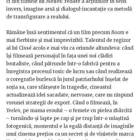
ci din filmele lui Méliès: redare a acțiunilor în sens
invers, imagine arsă și dialogul-incantație ca metodă
de transfigurare a realului.
Rămâne însă sentimentul că un film precum
Baara
e
mai fierbinte și mai imprevizibil. Talentul de regizor
al lui Cissé acolo e mai viu ca oriunde altundeva: când
își filmează personajul în fața unei noi clădiri
brutaliste, când pătrunde într-o fabrică pentru a
înregistra procesul toxic de lucru sau când realizează
o coregrafie burlescă în jurul patriarhului înșelat de
soția sa, care sfârșește în tragedie, cineastul
actualizează idei sacadate, nervoase, care nu răspund
vreunei strategii de export. Când o filmează, în
Yeelen
, pe mama eroului – o femeie cu pielea zbârcită
– turnându-și lapte pe cap și pe trup într-o mlaștină
fotogenică, momentul e la egală distanță de imaginile
unui cinema prețios ca un secret și de vinietele marca