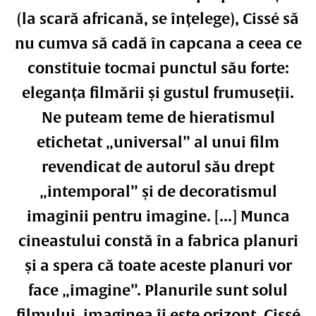
(la scară africană, se înțelege), Cissé să
nu cumva să cadă în capcana a ceea ce
constituie tocmai punctul său forte:
eleganța filmării și gustul frumuseții.
Ne puteam teme de hieratismul
etichetat „universal” al unui film
revendicat de autorul său drept
„intemporal” și de decoratismul
imaginii pentru imagine. [...] Munca
cineastului constă în a fabrica planuri
și a spera că toate aceste planuri vor
face „imagine”. Planurile sunt solul
filmului, imaginea îi este orizont. Cissé