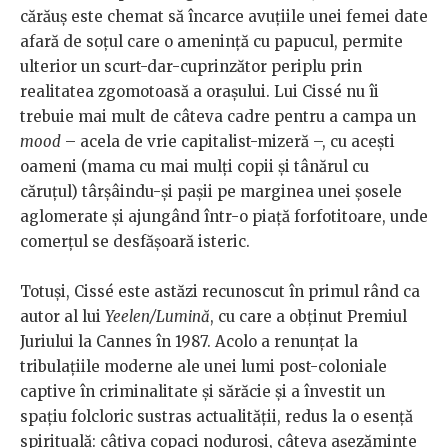
cărăuș este chemat să încarce avuțiile unei femei date
afară de soțul care o amenință cu papucul, permite
ulterior un scurt-dar-cuprinzător periplu prin
realitatea zgomotoasă a orașului. Lui Cissé nu îi
trebuie mai mult de câteva cadre pentru a campa un
mood
– acela de vrie capitalist-mizeră –, cu acești
oameni (mama cu mai mulți copii și tânărul cu
căruțul) târșâindu-și pașii pe marginea unei șosele
aglomerate și ajungând într-o piață forfotitoare, unde
comerțul se desfășoară isteric.
Totuși, Cissé este astăzi recunoscut în primul rând ca
autor al lui
Yeelen/Lumină
, cu care a obținut Premiul
Juriului la Cannes în 1987. Acolo a renunțat la
tribulațiile moderne ale unei lumi post-coloniale
captive în criminalitate și sărăcie și a învestit un
spațiu folcloric sustras actualității, redus la o esență
spirituală: câțiva copaci noduroși, câteva așezăminte