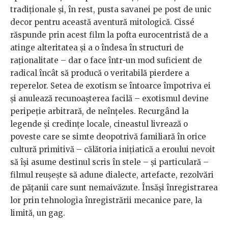
tradiționale și, în rest, pusta savanei pe post de unic
decor pentru această aventură mitologică. Cissé
răspunde prin acest film la pofta eurocentristă de a
atinge alteritatea și a o îndesa în structuri de
raționalitate – dar o face într-un mod suficient de
radical încât să producă o veritabilă pierdere a
reperelor. Setea de exotism se întoarce împotriva ei
și anulează recunoașterea facilă – exotismul devine
peripeție arbitrară, de neînțeles. Recurgând la
legende și credințe locale, cineastul livrează o
poveste care se simte deopotrivă familiară în orice
cultură primitivă – călătoria inițiatică a eroului nevoit
să își asume destinul scris în stele – și particulară –
filmul reușește să adune dialecte, artefacte, rezolvări
de pățanii care sunt nemaivăzute. Însăși înregistrarea
lor prin tehnologia înregistrării mecanice pare, la
limită, un gag.