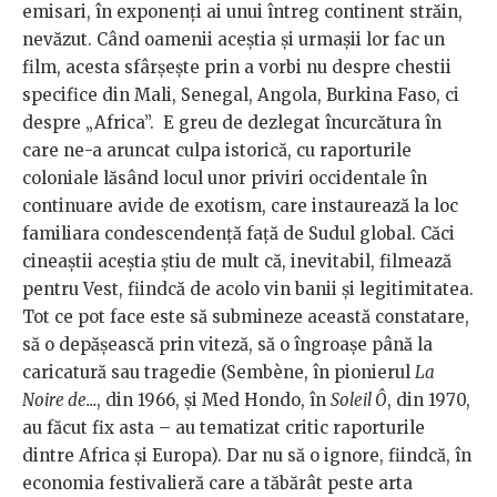
emisari, în exponenți ai unui întreg continent străin,
nevăzut. Când oamenii aceștia și urmașii lor fac un
film, acesta sfârșește prin a vorbi nu despre chestii
specifice din Mali, Senegal, Angola, Burkina Faso, ci
despre „Africa”. E greu de dezlegat încurcătura în
care ne-a aruncat culpa istorică, cu raporturile
coloniale lăsând locul unor priviri occidentale în
continuare avide de exotism, care instaurează la loc
familiara condescendență față de Sudul global. Căci
cineaștii aceștia știu de mult că, inevitabil, filmează
pentru Vest, fiindcă de acolo vin banii și legitimitatea.
Tot ce pot face este să submineze această constatare,
să o depășească prin viteză, să o îngroașe până la
caricatură sau tragedie (Sembène, în pionierul
La
Noire de...
, din 1966, și Med Hondo, în
Soleil Ô
, din 1970,
au făcut fix asta – au tematizat critic raporturile
dintre Africa și Europa). Dar nu să o ignore, fiindcă, în
economia festivalieră care a tăbărât peste arta