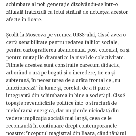
schimbare al noii generație dizolvându-se într-o
răfuială fratricidă cu totul străină de noblețea acestor
afecte în floare.
Școlit la Moscova pe vremea URSS-ului, Cissé avea o
certă sensibilitate pentru redarea faliilor sociale,
pentru cartografierea abandonului post-colonial, ca și
pentru mutațiile dramatice la nivel de colectivitate.
Filmele acestea sunt construite oarecum didactic,
arborând o ură pe bogați și o încredere, fie ea și
subterană, în necesitatea de a arăta frontal ce „nu
funcționează” în lume și, corelat, de a fi parte
integrantă din schimbarea în bine a societății. Cissé
topește revendicările politice într-o structură de
melodramă energică, dar nu pierde niciodată din
vedere implicația socială mai largă, ceea ce le
recomandă în continuare drept contemporanele
noastre: începutul magistral din Baara, când tânărul