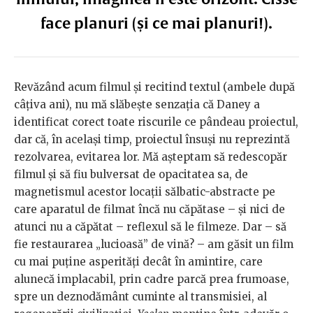
face planuri (și ce mai planuri!).
Revăzând acum filmul și recitind textul (ambele după
câțiva ani), nu mă slăbește senzația că Daney a
identificat corect toate riscurile ce pândeau proiectul,
dar că, în același timp, proiectul însuși nu reprezintă
rezolvarea, evitarea lor. Mă așteptam să redescopăr
filmul și să fiu bulversat de opacitatea sa, de
magnetismul acestor locații sălbatic-abstracte pe
care aparatul de filmat încă nu căpătase – și nici de
atunci nu a căpătat – reflexul să le filmeze. Dar – să
fie restaurarea „lucioasă” de vină? – am găsit un film
cu mai puține asperități decât în amintire, care
alunecă implacabil, prin cadre parcă prea frumoase,
spre un deznodământ cuminte al transmisiei, al