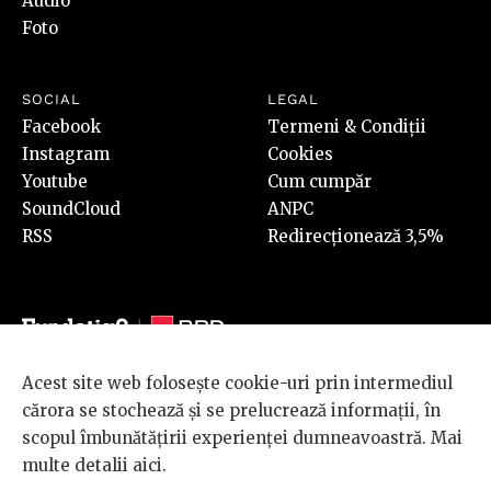
Audio
Foto
SOCIAL
LEGAL
Facebook
Termeni & Condiții
Instagram
Cookies
Youtube
Cum cumpăr
SoundCloud
ANPC
RSS
Redirecționează 3,5%
Acest site web folosește cookie-uri prin intermediul
© 2026 BRD Groupe Société Générale, toate drepturile rezervate.
cărora se stochează și se prelucrează informații, în
Scena 9 este un proiect sustinut de
BRD GROUPE SOCIÉTÉ
scopul îmbunătățirii experienței dumneavoastră. Mai
GÉNÉRALE
.
multe detalii
aici
.