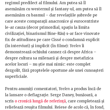
regimul predilect al filmului. Am putea să îl
asemănăm cu westernul și fantasy-ul, am putea să îl
asemănăm cu basmul – dar revelațiile șubrede pe
care aceste comparații anacronice și eurocentriste
le-ar cauza (decor primordial, spațiu la limita
civilizației, binarismul Bine-Rău) s-ar face vinovate
fix de atitudinea pe care Cissé o condamnă explicit
(în interviuri) și implicit (în filme):
Yeelen
îi
demonstrează ochiului cannez că despre Africa –
despre cultura sa milenară și despre metafizica
acelor locuri – nu știe mai nimic: este complet
dezgolit, fără proptelele oportune ale unei cunoașteri
superficiale.
Pentru anumiți comentatori,
Yeelen
a produs încă de
la lansare o deflagrație. Serge Daney, bunăoară, a
scris
o cronică lungă de referință
, care completează și
reliefează reușita filmului. Reiese de acolo că, în fond,