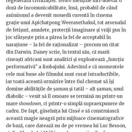
regenerării civilizației.
Yeelen
menține într-adevăr o
doză de incomunicabilitate, însă, probabil de când
animismul a devenit monedă curentă în cinema
grație unui Apichatpong Weerasethakul, tot arsenalul
de fetișuri, amulete, protecții imaginare și vrăji pus în
joc sfârșește prin a părea la fel de acceptabil în
narațiune – la fel de raționalizat – precum un citat
din Darwin. Daney scrie, în textul său, că marii
cineaști africani sunt analitici și exploatează „funcția
performativă” a limbajului. Adevărul e că momentele
cele mai bune ale filmului sunt curat intraductibile,
iar toată această urmărire între fiul chemat să își
domine abilitățile de șaman și tatăl – alt șaman, unul
diabolic – venit să îl omoare se termină nu printr-un
mare
showdown
, ci printr-o simplă supraexpunere de
cadru. De fapt, găselnița lui Cissé e să construiască
această magie neagră prin mijloace cinematografice
de bază, care datează nu de pe vremea lui Luc Besson,