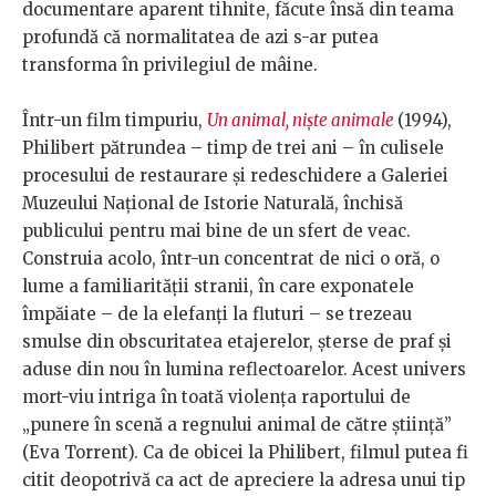
documentare aparent tihnite, făcute însă din teama
profundă că normalitatea de azi s-ar putea
transforma în privilegiul de mâine.
Într-un film timpuriu,
Un animal, niște animale
(1994),
Philibert pătrundea – timp de trei ani – în culisele
procesului de restaurare și redeschidere a Galeriei
Muzeului Național de Istorie Naturală, închisă
publicului pentru mai bine de un sfert de veac.
Construia acolo, într-un concentrat de nici o oră, o
lume a familiarității stranii, în care exponatele
împăiate – de la elefanți la fluturi – se trezeau
smulse din obscuritatea etajerelor, șterse de praf și
aduse din nou în lumina reflectoarelor. Acest univers
mort-viu intriga în toată violența raportului de
„punere în scenă a regnului animal de către știință”
(Eva Torrent). Ca de obicei la Philibert, filmul putea fi
citit deopotrivă ca act de apreciere la adresa unui tip