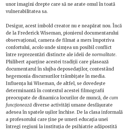
unor imagini drepte care să ne arate omul în toată
vulnerabilitatea sa.
Desigur, acest imbold creator nu e neapărat nou. Încă
de la Frederick Wiseman, pionierul documentarului
observațional, camera de filmat a mers împotriva
confortului, acolo unde simțea un posibil conflict
între reprezentări distincte ale ideii de
normalitate
.
Philibert aparține acestei tradiții care plasează
documentarul în slujba deposedaților, contestând
hegemonia discursurilor trâmbițate în media.
Influența lui Wiseman, de altfel, se dovedește
determinantă în contextul acestei filmografii
preocupate de dinamica locurilor de muncă, de
cum
funcționează
diverse activități umane desfășurate
adesea în spatele ușilor închise. De la clasa informală
a profesorului care ține pe umeri educația unei
întregi regiuni la instituția de psihiatrie adăpostită