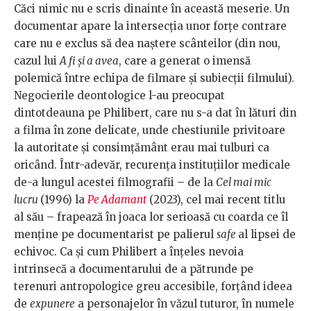
Căci nimic nu e scris dinainte în această meserie. Un
documentar apare la intersecția unor forțe contrare
care nu e exclus să dea naștere scânteilor (din nou,
cazul lui
A fi și a avea
, care a generat o imensă
polemică între echipa de filmare și subiecții filmului).
Negocierile deontologice l-au preocupat
dintotdeauna pe Philibert, care nu s-a dat în lături din
a filma în zone delicate, unde chestiunile privitoare
la autoritate și consimțământ erau mai tulburi ca
oricând. Într-adevăr, recurența instituțiilor medicale
de-a lungul acestei filmografii – de la
Cel mai mic
lucru
(1996) la
Pe Adamant
(2023), cel mai recent titlu
al său – frapează în joaca lor serioasă cu coarda ce îl
menține pe documentarist pe palierul
safe
al lipsei de
echivoc. Ca și cum Philibert a înțeles nevoia
intrinsecă a documentarului de a pătrunde pe
terenuri antropologice greu accesibile, forțând ideea
de
expunere
a personajelor în văzul tuturor, în numele