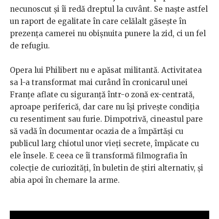
necunoscut și îi redă dreptul la cuvânt. Se naște astfel
un raport de egalitate în care celălalt găsește în
prezența camerei nu obișnuita punere la zid, ci un fel
de refugiu.
Opera lui Philibert nu e apăsat militantă. Activitatea
sa l-a transformat mai curând în cronicarul unei
Franțe aflate cu siguranță într-o zonă ex-centrată,
aproape periferică, dar care nu își privește condiția
cu resentiment sau furie. Dimpotrivă, cineastul pare
să vadă în documentar ocazia de a împărtăși cu
publicul larg chiotul unor vieți secrete, împăcate cu
ele însele. E ceea ce îi transformă filmografia în
colecție de curiozități, în buletin de știri alternativ, și
abia apoi în chemare la arme.