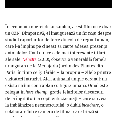
În economia operei de ansamblu, acest film nu e doar
un OZN. Dimpotrivă, el inaugurează un fir roșu despre
studiul raporturilor de forțe dincolo de regnul uman,
care l-a împins pe cineast să caute adesea prezența
animalelor. Unul dintre cele mai interesante titluri
ale sale,
Nénette
(2010), observă o venerabilă femelă
urangutan de la Menajeria Jardin des Plantes din
Paris, în timp ce își târâie – la propriu – zilele printre
vizitatori intruzivi. Aici, animalul umple ecranul: nu
există niciun contraplan cu figura umană. Omul este
relegat în
hors-champ
, grație feluritelor discursuri –
de la îngrijitori la copii entuziasmați – care servesc
la îmblânzirea necunoscutului: o dublă
încadrare
, o
colaborare între camera de filmat care triază și