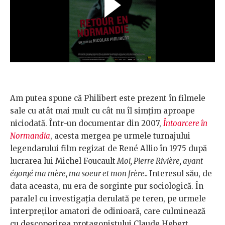
Am putea spune că Philibert este prezent în filmele
sale cu atât mai mult cu cât nu îl simțim aproape
niciodată. Într-un documentar din 2007,
Întoarcere în
Normandia
, acesta mergea pe urmele turnajului
legendarului film regizat de René Allio în 1975 după
lucrarea lui Michel Foucault
Moi, Pierre Rivière, ayant
égorgé ma mère, ma soeur et mon frère..
Interesul său, de
data aceasta, nu era de sorginte pur sociologică. În
paralel cu investigația derulată pe teren, pe urmele
interpreților amatori de odinioară, care culminează
cu descoperirea protagonistului Claude Hebert,