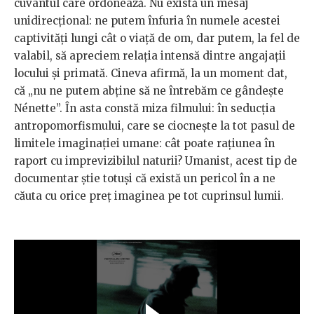
cuvântul care ordonează. Nu există un mesaj
unidirecțional: ne putem înfuria în numele acestei
captivități lungi cât o viață de om, dar putem, la fel de
valabil, să apreciem relația intensă dintre angajații
locului și primată. Cineva afirmă, la un moment dat,
că „nu ne putem abține să ne întrebăm ce gândește
Nénette”. În asta constă miza filmului: în seducția
antropomorfismului, care se ciocnește la tot pasul de
limitele imaginației umane: cât poate rațiunea în
raport cu imprevizibilul naturii? Umanist, acest tip de
documentar știe totuși că există un pericol în a ne
căuta cu orice preț imaginea pe tot cuprinsul lumii.