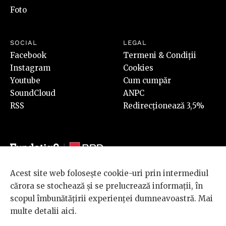
Foto
SOCIAL
LEGAL
Facebook
Termeni & Condiții
Instagram
Cookies
Youtube
Cum cumpăr
SoundCloud
ANPC
RSS
Redirecționează 3,5%
Acest site web folosește cookie-uri prin intermediul
© 2026 BRD Groupe Société Générale, toate drepturile rezervate.
cărora se stochează și se prelucrează informații, în
Scena 9 este un proiect sustinut de
BRD GROUPE SOCIÉTÉ
scopul îmbunătățirii experienței dumneavoastră. Mai
GÉNÉRALE
.
multe detalii
aici
.