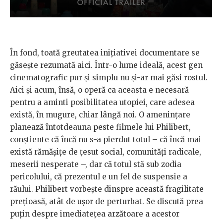
În fond, toată greutatea inițiativei documentare se
găsește rezumată aici. Într-o lume ideală, acest gen
cinematografic pur și simplu nu și-ar mai găsi rostul.
Aici și acum, însă, o operă ca aceasta e necesară
pentru a aminti posibilitatea utopiei, care adesea
există, în mugure, chiar lângă noi. O amenințare
planează întotdeauna peste filmele lui Philibert,
conștiente că încă nu s-a pierdut totul – că încă mai
există rămășițe de țesut social, comunități radicale,
meserii nesperate –, dar că totul stă sub zodia
pericolului, că prezentul e un fel de suspensie a
răului. Philibert vorbește dinspre această fragilitate
prețioasă, atât de ușor de perturbat. Se discută prea
puțin despre imediatețea arzătoare a acestor