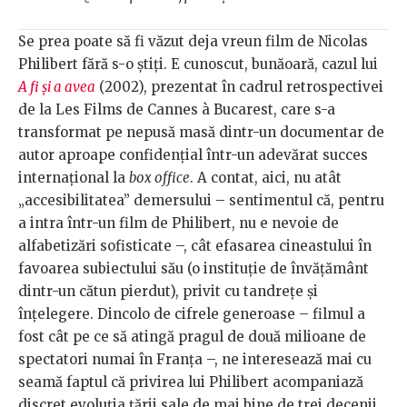
Se prea poate să fi văzut deja vreun film de Nicolas
Philibert fără s-o știți. E cunoscut, bunăoară, cazul lui
A fi și a avea
(2002), prezentat în cadrul retrospectivei
de la Les Films de Cannes à Bucarest, care s-a
transformat pe nepusă masă dintr-un documentar de
autor aproape confidențial într-un adevărat succes
internațional la
box office
. A contat, aici, nu atât
„accesibilitatea” demersului – sentimentul că, pentru
a intra într-un film de Philibert, nu e nevoie de
alfabetizări sofisticate –, cât efasarea cineastului în
favoarea subiectului său (o instituție de învățământ
dintr-un cătun pierdut), privit cu tandrețe și
înțelegere. Dincolo de cifrele generoase – filmul a
fost cât pe ce să atingă pragul de două milioane de
spectatori numai în Franța –, ne interesează mai cu
seamă faptul că privirea lui Philibert acompaniază
discret evoluția țării sale de mai bine de trei decenii.