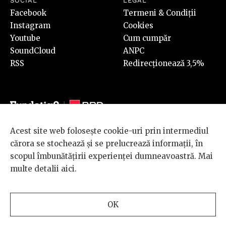
SOCIAL
LEGAL
Facebook
Termeni & Condiții
Instagram
Cookies
Youtube
Cum cumpăr
SoundCloud
ANPC
RSS
Redirecționează 3,5%
Acest site web folosește cookie-uri prin intermediul
© 2026 BRD Groupe Société Générale, toate drepturile rezervate.
cărora se stochează și se prelucrează informații, în
Scena 9 este un proiect sustinut de
BRD GROUPE SOCIÉTÉ
scopul îmbunătățirii experienței dumneavoastră. Mai
GÉNÉRALE
.
multe detalii
aici
.
Design and development
OK
by
INTERKORP