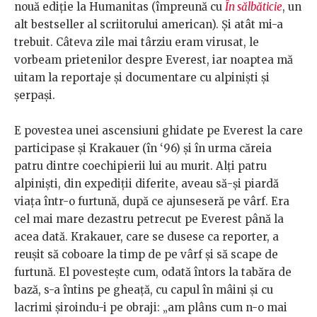
nouă ediție la Humanitas (împreună cu
În sălbăticie
, un
alt bestseller al scriitorului american). Și atât mi-a
trebuit. Câteva zile mai târziu eram virusat, le
vorbeam prietenilor despre Everest, iar noaptea mă
uitam la reportaje și documentare cu alpiniști și
șerpași.
E povestea unei ascensiuni ghidate pe Everest la care
participase și Krakauer (în ‘96) și în urma căreia
patru dintre coechipierii lui au murit. Alți patru
alpiniști, din expediții diferite, aveau să-și piardă
viața într-o furtună, după ce ajunseseră pe vârf. Era
cel mai mare dezastru petrecut pe Everest până la
acea dată. Krakauer, care se dusese ca reporter, a
reușit să coboare la timp de pe vârf și să scape de
furtună. El povestește cum, odată întors la tabăra de
bază, s-a întins pe gheață, cu capul în mâini și cu
lacrimi șiroindu-i pe obraji: „am plâns cum n-o mai