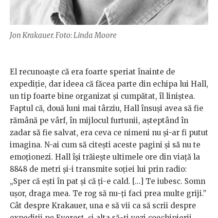
Jon Krakauer. Foto: Linda Moore
El recunoaște că era foarte speriat înainte de
expediție, dar ideea că făcea parte din echipa lui Hall,
un tip foarte bine organizat și cumpătat, îl liniștea.
Faptul că, două luni mai târziu, Hall însuși avea să fie
rămână pe vârf, în mijlocul furtunii, așteptând în
zadar să fie salvat, era ceva ce nimeni nu și-ar fi putut
imagina. N-ai cum să citești aceste pagini și să nu te
emoționezi. Hall își trăiește ultimele ore din viață la
8848 de metri și-i transmite soției lui prin radio:
„Sper că ești în pat și că ți-e cald. [...] Te iubesc. Somn
ușor, draga mea. Te rog să nu-ți faci prea multe griji.”
Cât despre Krakauer, una e să vii ca să scrii despre
expediții pe Everest, și alta să-ți vezi coechipierii