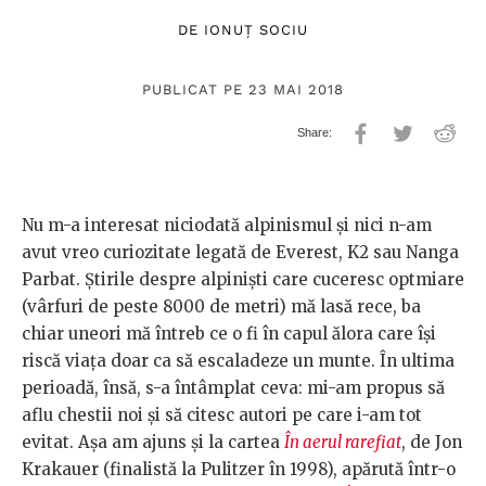
DE
IONUȚ SOCIU
PUBLICAT PE 23 MAI 2018
Nu m-a interesat niciodată alpinismul și nici n-am
avut vreo curiozitate legată de Everest, K2 sau Nanga
Parbat. Știrile despre alpiniști care cuceresc optmiare
(vârfuri de peste 8000 de metri) mă lasă rece, ba
chiar uneori mă întreb ce o fi în capul ălora care își
riscă viața doar ca să escaladeze un munte. În ultima
perioadă, însă, s-a întâmplat ceva: mi-am propus să
aflu chestii noi și să citesc autori pe care i-am tot
evitat. Așa am ajuns și la cartea
În aerul rarefiat
, de Jon
Krakauer (finalistă la Pulitzer în 1998), apărută într-o