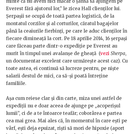
minte că nu avem nici măcar o șansă să ajungem pe
Everest fără ajutorul lor,” le zicea Hall clienților lui.
Șerpașii se ocupă de toată partea logistică, de la
montatul corzilor și al corturilor, căratul bagajelor
până la ceaiurile fierbinți, pe care le aduc clienților în
fiecare dimineață la cort. Pe 18 aprilie 2014, 16 șerpași
care făceau parte dintr-o expediție pe Everest au
murit în timpul unei avalanșe de gheață (
vezi
Sherpa
,
un documentar excelent care urmărește acest caz). Cu
toate astea, ei continuă să lucreze pentru, pe niște
salarii destul de mici, ca să-și poată întreține
familiile.
Așa cum reiese clar și din carte, miza unei astfel de
expediții nu e doar aceea de ajunge pe „acoperișul
lumii”, ci de a te întoarce teafăr; coborârea e partea
cea mai grea. Mai ales că, în momentul în care ești pe
vârf, ești deja epuizat, riști să mori de hipoxie (aport