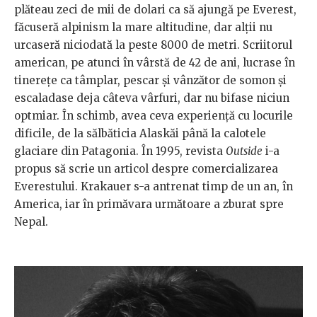
plăteau zeci de mii de dolari ca să ajungă pe Everest,
făcuseră alpinism la mare altitudine, dar alții nu
urcaseră niciodată la peste 8000 de metri. Scriitorul
american, pe atunci în vârstă de 42 de ani, lucrase în
tinerețe ca tâmplar, pescar și vânzător de somon și
escaladase deja câteva vârfuri, dar nu bifase niciun
optmiar. În schimb, avea ceva experiență cu locurile
dificile, de la sălbăticia Alaskăi până la calotele
glaciare din Patagonia. În 1995, revista
Outside
i-a
propus să scrie un articol despre comercializarea
Everestului. Krakauer s-a antrenat timp de un an, în
America, iar în primăvara următoare a zburat spre
Nepal.