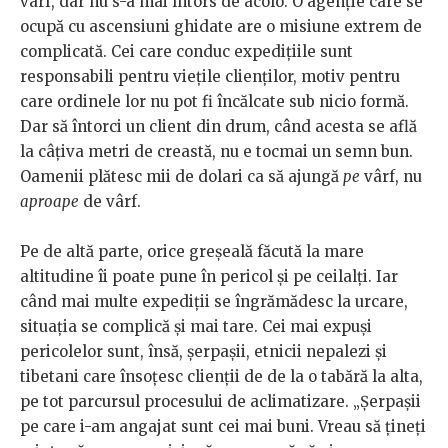
vârf, dar nu s-a mai întors de acolo. O agenție care se
ocupă cu ascensiuni ghidate are o misiune extrem de
complicată. Cei care conduc expedițiile sunt
responsabili pentru viețile clienților, motiv pentru
care ordinele lor nu pot fi încălcate sub nicio formă.
Dar să întorci un client din drum, când acesta se află
la câțiva metri de creastă, nu e tocmai un semn bun.
Oamenii plătesc mii de dolari ca să ajungă
pe
vârf, nu
aproape
de vârf.
Pe de altă parte, orice greșeală făcută la mare
altitudine îi poate pune în pericol și pe ceilalți. Iar
când mai multe expediții se îngrămădesc la urcare,
situația se complică și mai tare. Cei mai expuși
pericolelor sunt, însă, șerpașii, etnicii nepalezi și
tibetani care însoțesc clienții de de la o tabără la alta,
pe tot parcursul procesului de aclimatizare. „Șerpașii
pe care i-am angajat sunt cei mai buni. Vreau să țineți