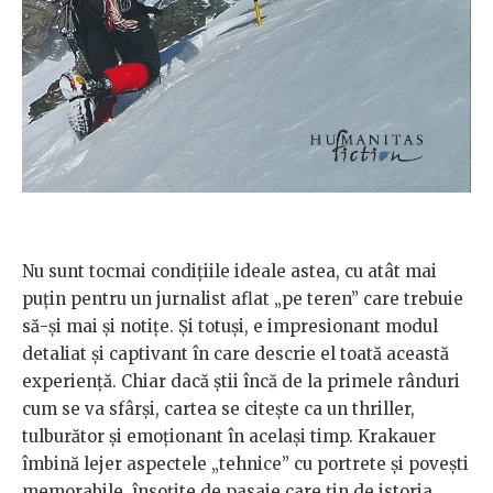
Nu sunt tocmai condițiile ideale astea, cu atât mai
puțin pentru un jurnalist aflat „pe teren” care trebuie
să-și mai și notițe. Și totuși, e impresionant modul
detaliat și captivant în care descrie el toată această
experiență. Chiar dacă știi încă de la primele rânduri
cum se va sfârși, cartea se citește ca un thriller,
tulburător și emoționant în același timp. Krakauer
îmbină lejer aspectele „tehnice” cu portrete și povești
memorabile, însoțite de pasaje care țin de istoria