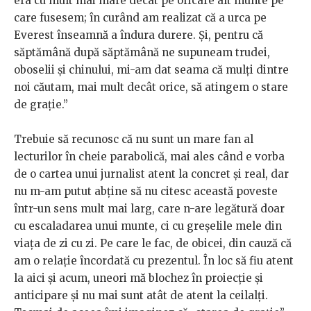
era cu mult mai mare decât pe oricare alt munte pe
care fusesem; în curând am realizat că a urca pe
Everest înseamnă a îndura durere. Și, pentru că
săptămână după săptămână ne supuneam trudei,
oboselii și chinului, mi-am dat seama că mulți dintre
noi căutam, mai mult decât orice, să atingem o stare
de grație.”
Trebuie să recunosc că nu sunt un mare fan al
lecturilor în cheie parabolică, mai ales când e vorba
de o cartea unui jurnalist atent la concret și real, dar
nu m-am putut abține să nu citesc această poveste
într-un sens mult mai larg, care n-are legătură doar
cu escaladarea unui munte, ci cu greșelile mele din
viața de zi cu zi. Pe care le fac, de obicei, din cauză că
am o relație încordată cu prezentul. În loc să fiu atent
la aici și acum, uneori mă blochez în proiecție și
anticipare și nu mai sunt atât de atent la ceilalți.