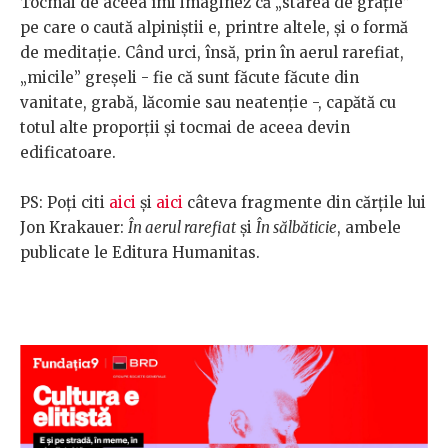
Tocmai de aceea îmi imaginez că „starea de grație”
pe care o caută alpiniștii e, printre altele, și o formă
de meditație. Când urci, însă, prin în aerul rarefiat,
„micile” greșeli - fie că sunt făcute făcute din
vanitate, grabă, lăcomie sau neatenție -, capătă cu
totul alte proporții și tocmai de aceea devin
edificatoare.
PS: Poți citi
aici
și
aici
câteva fragmente din cărțile lui
Jon Krakauer:
În aerul rarefiat
și
În sălbăticie
, ambele
publicate le Editura Humanitas.