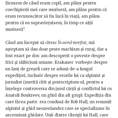
făcusem de când eram copil, am plâns pentru
coechipierii mei care muriseră, am plâns pentru că
eram recunoscător să fiu încă în viață, am plâns
pentru că eu supraviețuisem, în timp ce alții
muriseră”.
Când am început să citesc
În aerul rarefiat
, mă
așteptam să dau doar peste machism și curaj, dar a
fost exact pe dos: am descoperit o poveste despre
frici și slăbiciuni umane. Krakauer vorbește despre
un lanț de greșeli care se adună de-a lungul
expediției, inclusiv despre erorile lui ca alpinist și
jurnalist (merită citit și postscriptum-ul, pentru a
înțelege controversa din jurul cărții și conflictul lui cu
Anatoli Boukreev, un ghid din alt grup). Expediția din
care făcea parte era condusă de Rob Hall, un renumit
alpinist și ghid neozeelandez care se specializase în
ascensiuni ghidate. Unii dintre clienții lui Hall, care