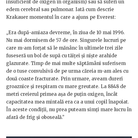
insuficient de oxigen în organism) sau să suferi un
edem cerebral sau pulmonar. Iată cum descrie
Krakauer momentul în care a ajuns pe Everest:
„Era după-amiaza devreme, în ziua de 10 mai 1996.
Nu mai dormisem de 57 de ore. Singurele lucruri pe
care m-am forţat să le mănânc în ultimele trei zile
fuseseră un bol de supă cu tăiţei şi nişte arahide
glazurate. Timp de mai multe săptămâni suferisem
de o tuse convulsivă de pe urma căreia m-am ales cu
două coaste fracturate. Prin urmare, aveam dureri
groaznice şi respiram cu mare greutate. La 8848 de
metri creierul primea aşa de puţin oxigen, încât
capacitatea mea mintală era ca a unui copil înapoiat.
În aceste condiţii, nu prea puteam simţi mare lucru în
afară de frig şi oboseală.”