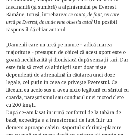
fascinantă (și sumbră) a alpinismului pe Everest.
Rămâne, totuși, întrebarea:
ce caută, de fapt, cei care
urcă pe Everest, de unde vine obsesia asta?
Un posibil
răspuns îl dă chiar autorul:
„Oamenii care nu urcă pe munte - adică marea
majoritate - presupun de obicei că acest sport este o
goană nechibzuită și dionisiacă după senzații tari. Dar
este fals să crezi că alpiniștii sunt doar niște
dependenți de adrenalină în căutarea unei doze
legale, cel puțin în ceea ce privește Everestul. Ce
făceam eu acolo sus n-avea nicio legătură cu săritul cu
coarda, parașutismul sau condusul unei motociclete
cu 200 km/h.
După ce-am lăsat în urmă confortul de la tabăra de
bază, expediția s-a transformat de fapt într-un
demers aproape calvin. Raportul suferință-plăcere