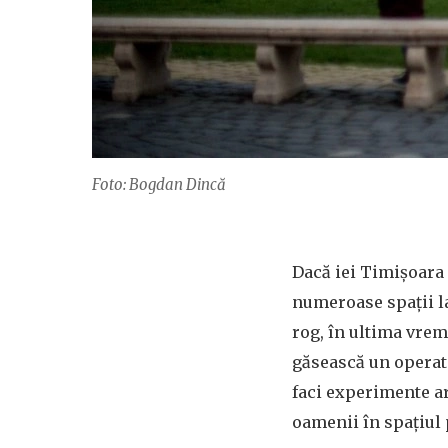
Foto: Bogdan Dincă
Dacă iei Timișoara l
numeroase spații lar
rog, în ultima vre
găsească un operato
faci experimente art
oamenii în spațiul 