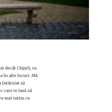
t decât Clujul), cu
a în alte locuri. Mă
a întârziat să
c care te lasă să
eva mai intim cu