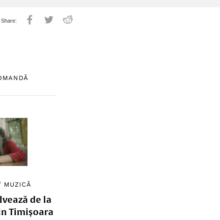
COMANDĂ
/
MUZICĂ
lvează de la
in Timișoara