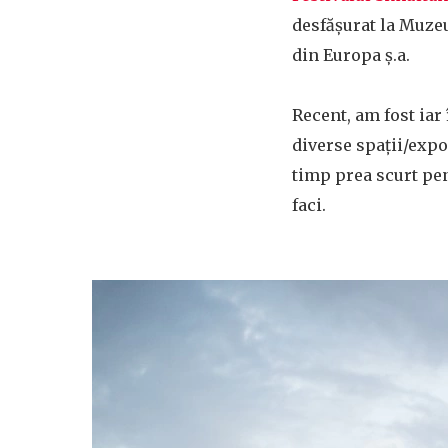
desfășurat la Muzeu
din Europa ș.a.
Recent, am fost iar
diverse spații/expoz
timp prea scurt pen
faci.