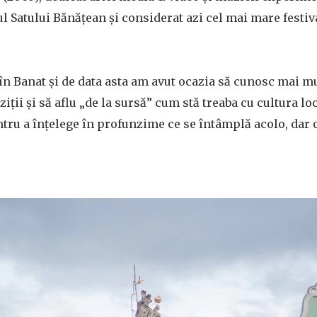
l Satului Bănățean și considerat azi cel mai mare festiv
 în Banat și de data asta am avut ocazia să cunosc mai m
iții și să aflu „de la sursă” cum stă treaba cu cultura loc
tru a înțelege în profunzime ce se întâmplă acolo, dar o 