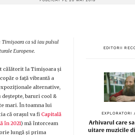
n Timișoara ca să iau pulsul
EDITORII RE
lturale Europene.
t călătorit la Timișoara și
copăr o față vibrantă a
expoziționale alternative,
u deștepte, baruri cool &
e mari. În toamna lui
EXPLORATORI
tia că orașul va fi
Capitală
Arhivarul care sa
ă în 2021
) mă întorceam
uitare muzicile d
torie lungă și prima