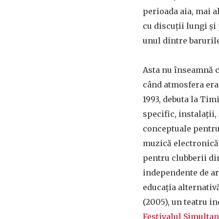
perioada aia, mai a
cu discuții lungi și
unul dintre baruril
Asta nu înseamnă că
când atmosfera era 
1993, debuta la Tim
specific, instalații
conceptuale pentru 
muzică electronică 
pentru clubberii di
independente de arti
educația alternativ
(2005), un teatru i
Festivalul Simulta