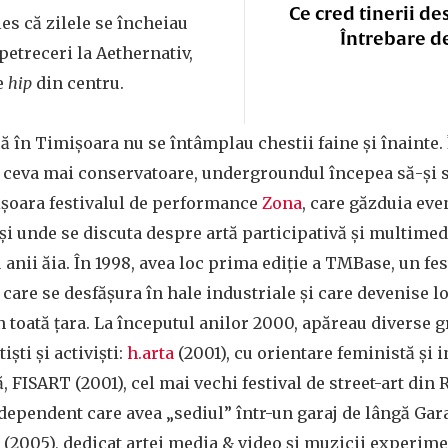
Ce cred tinerii de
les că zilele se încheiau
Întrebare d
 petreceri la Aethernativ,
e
hip
din centru.
 în Timișoara nu se întâmplau chestii faine și înainte. 
ceva mai conservatoare, undergroundul începea să-și sc
ișoara festivalul de performance
Zona
, care găzduia eve
, și unde se discuta despre artă participativă și multimed
anii ăia. În 1998, avea loc prima ediție a TMBase, un fes
care se desfășura în hale industriale și care devenise lo
n toată țara. La începutul anilor 2000, apăreau diverse 
ști și activiști:
h.arta
(2001), cu orientare feministă și 
ă, FISART (2001), cel mai vechi festival de street-art di
ndependent care avea „sediul” într-un garaj de lângă Gar
n
(2005), dedicat artei media & video și muzicii experim