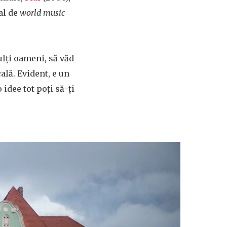
al de
world music
ulți oameni, să văd
ală. Evident, e un
idee tot poți să-ți