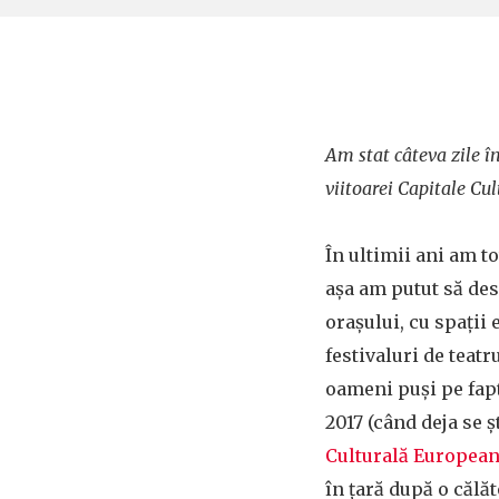
Am stat câteva zile î
viitoarei Capitale Cu
În ultimii ani am to
așa am putut să des
orașului, cu spații 
festivaluri de teatr
oameni puși pe fapt
2017 (când deja se ș
Culturală European
în țară după o călă