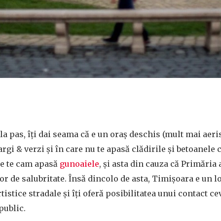
a pas, îți dai seama că e un oraș deschis (mult mai aerisi
gi & verzi și în care nu te apasă clădirile și betoanele c
me te cam apasă
gunoaiele
, și asta din cauza că Primăria 
r de salubritate. Însă dincolo de asta, Timișoara e un lo
istice stradale și îți oferă posibilitatea unui contact c
public.