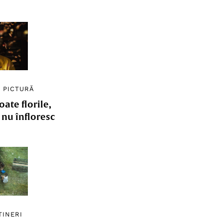
/
PICTURĂ
ate florile,
e nu înfloresc
TINERI