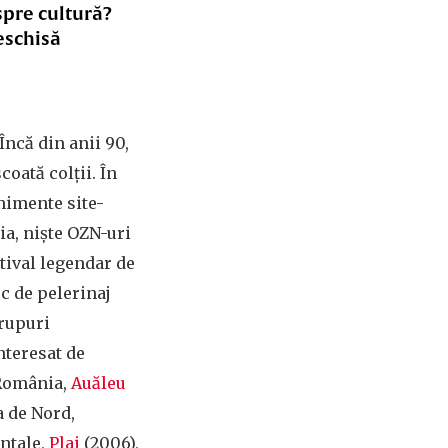
spre cultură?
eschisă
Încă din anii 90,
oată colții. În
nimente site-
ia, niște OZN-uri
tival legendar de
c de pelerinaj
grupuri
interesat de
n România,
Auăleu
a de Nord,
entale,
Plai
(2006),