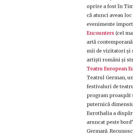
oprire a fost în Ti
că atunci aveau loc
evenimente import
Encounters
(cel ma
artă contemporană
mii de vizitatori și
artiști români și st
Teatru European Eu
Teatrul German, un
festivaluri de teat
program proaspăt ș
puternică dimensiun
Eurothalia a dispăr
aruncat peste bord”
German). Recunosc