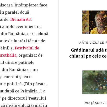
mișoara. Întâmplarea face
 în paralel două
ante:
Bienala Art
i amplu eveniment de
 din România, care adună
 sute de lucrări făcute de
ARTE VIZUALE
răini) și
Festivalul de
Grădinarul udă to
rothalia
, organizat de
chiar și pe cele c
ul dintre puținele
ru din România cu un
i coerent și cu o
e politică. (Din păcate,
ut după ce Primăria „l-a
 pe directorul Teatrului
VIAȚĂ&CO
/
 că m-am entuziasmat în