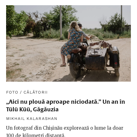
FOTO
/
CĂLĂTORII
„Aici nu plouă aproape niciodată.” Un an în
Tülü Küü, Găgăuzia
MIKHAIL KALARASHAN
Un fotograf din Chișinău explorează o lume la doar
100 de kilometri distanță.