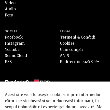
Video
Audio
Foto
SOCIAL
LEGAL
Facebook
Termeni & Condiții
Instagram
Cookies
Youtube
Cum cumpăr
SoundCloud
ANPC
RSS
Redirecționează 3,5%
Acest site web folosește cookie-uri prin intermediul
© 2026 BRD Groupe Société Générale, toate drepturile rezervate.
cărora se stochează și se prelucrează informații, în
Scena 9 este un proiect sustinut de
BRD GROUPE SOCIÉTÉ
scopul îmbunătățirii experienței dumneavoastră. Mai