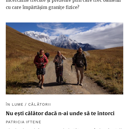
încercările trecute și prezente prin care trec oamenii
cu care împărtășim granițe fizice?
ÎN LUME
/
CĂLĂTORII
Nu ești călător dacă n-ai unde să te întorci
PATRICIA IFTENE