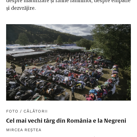
despre maturizare și rănile familiilor, despre empatie
și dezvrăjire.
FOTO
/
CĂLĂTORII
Cel mai vechi târg din România e la Negreni
MIRCEA REȘTEA