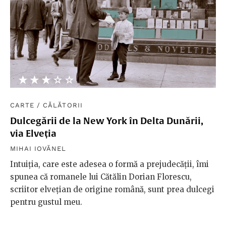
★★★★★
☆☆☆☆☆
CARTE
/
CĂLĂTORII
Dulcegării de la New York în Delta Dunării,
via Elveția
MIHAI IOVĂNEL
Intuiția, care este adesea o formă a prejudecății, îmi
spunea că romanele lui Cătălin Dorian Florescu,
scriitor elvețian de origine română, sunt prea dulcegi
pentru gustul meu.