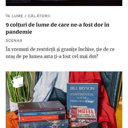
ÎN LUME
/
CĂLĂTORII
9 colțuri de lume de care ne-a fost dor în
pandemie
SCENA9
În vremuri de restricții și granițe închise, ție de ce
oraș de pe lumea asta ți-a fost cel mai dor?