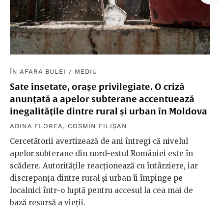
ÎN AFARA BULEI
/
MEDIU
Sate însetate, orașe privilegiate. O criză
anunțată a apelor subterane accentuează
inegalitățile dintre rural și urban în Moldova
ADINA FLOREA
,
COSMIN FILIȘAN
Cercetătorii avertizează de ani întregi că nivelul
apelor subterane din nord-estul României este în
scădere. Autoritățile reacționează cu întârziere, iar
discrepanța dintre rural și urban îi împinge pe
localnici într-o luptă pentru accesul la cea mai de
bază resursă a vieții.