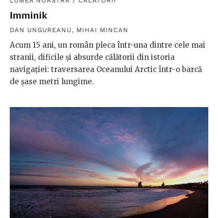
LUMEA NOASTRĂ
/
CĂLĂTORII
Imminik
DAN UNGUREANU
,
MIHAI MINCAN
Acum 15 ani, un român pleca într-una dintre cele mai
stranii, dificile și absurde călătorii din istoria
navigației: traversarea Oceanului Arctic într-o barcă
de șase metri lungime.