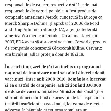
responsabile de cancer, respectiv 6 și 11, cele mai
responsabile de veruci pe piele. A fost produs de
compania americană Merck, cunoscută în Europa ca
Merck Sharp & Dohme, și aprobat în 2006 de Food
and Drug Administration (FDA), agenția federală
americană a medicamentului. Un an mai târziu, în
2007, FDA avea să aprobe și vaccinul Cervarix, produs
de compania concurentă GlaxoSmithKline. Cervarix
era bivalent, adică proteja doar de 16 și 18.
În scurt timp, zeci de țări au inclus în programul
național de imunizare unul sau altul din cele două
vaccinuri. Între anii 2008–2010, România a încercat
și ea o astfel de campanie, achiziționând 330.000
de doze de vaccin.
Inițiativa Ministerului Sănătății a
stârnit atunci o furtună de acuzații, de la suspiciunea
testării insuficiente a vaccinului, la teama de efecte
adverse, la bănuiala că tot programul era un