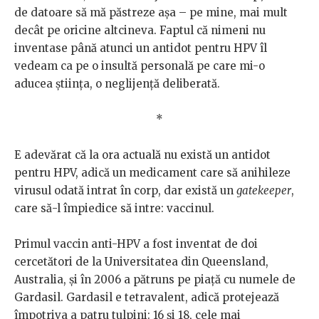
de datoare să mă păstreze așa – pe mine, mai mult
decât pe oricine altcineva. Faptul că nimeni nu
inventase până atunci un antidot pentru HPV îl
vedeam ca pe o insultă personală pe care mi-o
aducea știința, o neglijență deliberată.
*
E adevărat că la ora actuală nu există un antidot
pentru HPV, adică un medicament care să anihileze
virusul odată intrat în corp, dar există un
gatekeeper
,
care să-l împiedice să intre: vaccinul.
Primul vaccin anti-HPV a fost inventat de doi
cercetători de la Universitatea din Queensland,
Australia, și în 2006 a pătruns pe piață cu numele de
Gardasil. Gardasil e tetravalent, adică protejează
împotriva a patru tulpini: 16 și 18, cele mai