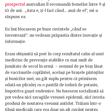
prospectul
australian îl recomandă femeilor între 9 și
45 de ani. „Asta e, ți-l faci când... auzi de el“, mi-a
răspuns ea.
Eu îmi blocasem pe buze cuvintele „când se
inventează“: nu vedeam prăpastia dintre inovație și
informație.
Eram obișnuită să port în corp rezultatul calm al unei
medicine de prevenție stabilite cu mai mult de
jumătate de secol în urmă – semnul de pe braț lăsat
de vaccinurile copilăriei, același pe brațele părinților
și bunicilor mei, un gât suplu pentru că primisem
odată un pliculeț cu o pastilă de iodură de potasiu,
împotriva gușei endemice. Nu fusesem socializată să
pot vedea nici ravagiile vreunei epidemii, nici isteria
produsă de noutatea vreunui antidot. Trăiam într-o
tihnă medicală care era doar un alt cuvânt pentru