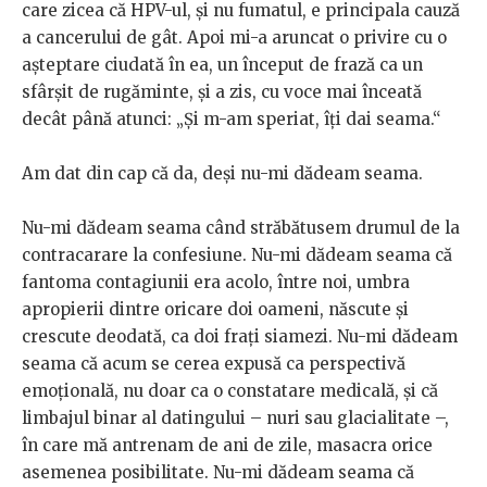
care zicea că HPV-ul, și nu fumatul, e principala cauză
a cancerului de gât. Apoi mi-a aruncat o privire cu o
așteptare ciudată în ea, un început de frază ca un
sfârșit de rugăminte, și a zis, cu voce mai înceată
decât până atunci: „Și m-am speriat, îți dai seama.“
Am dat din cap că da, deși nu-mi dădeam seama.
Nu-mi dădeam seama când străbătusem drumul de la
contracarare la confesiune. Nu-mi dădeam seama că
fantoma contagiunii era acolo, între noi, umbra
apropierii dintre oricare doi oameni, născute și
crescute deodată, ca doi frați siamezi. Nu-mi dădeam
seama că acum se cerea expusă ca perspectivă
emoțională, nu doar ca o constatare medicală, și că
limbajul binar al datingului – nuri sau glacialitate –,
în care mă antrenam de ani de zile, masacra orice
asemenea posibilitate. Nu-mi dădeam seama că