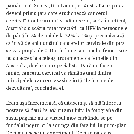
pământului. Sub ea, titlul anunța: „Australia ar putea
deveni prima țară care eradichează cancerul
cervical“. Conform unui studiu recent, scria în articol,
Australia a scăzut rata infectării cu HPV la persoanele
de până în 24 de ani de la 22% la 1% și preconizează
că în 40 de ani numărul cancerelor cervicale din țară
se va apropia de 0. Dar în lume sunt multe femei care
nu au acces la aceleași tratamente ca femeile din
Australia, declara un specialist. „Dacă nu facem
nimic, cancerul cervical va rămâne unul dintre
principalele cancere asasine în țările în curs de
dezvoltare“, conchidea el.
Eram așa încremenită, că uitasem și să mă întorc la
postare să dau
like
. Mă uitam uluită la fotografia din
susul paginii: nu la virusul mov curbându-se pe
fundalul negru, ci la seringa din fața lui, în prim-plan.
Deci nu fusese un experiment. Deci se putea ca