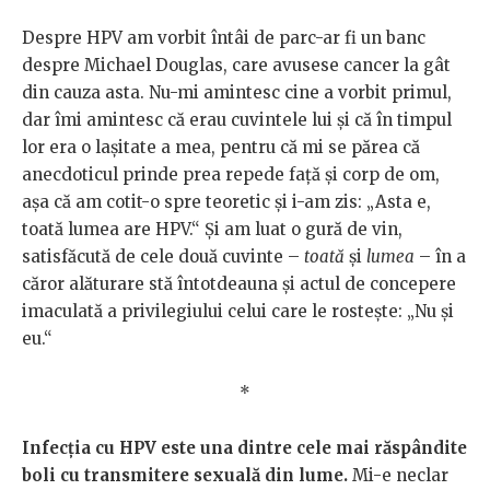
Despre HPV am vorbit întâi de parc-ar fi un banc
despre Michael Douglas, care avusese cancer la gât
din cauza asta. Nu-mi amintesc cine a vorbit primul,
dar îmi amintesc că erau cuvintele lui și că în timpul
lor era o lașitate a mea, pentru că mi se părea că
anecdoticul prinde prea repede față și corp de om,
așa că am cotit-o spre teoretic și i-am zis: „Asta e,
toată lumea are HPV.“ Și am luat o gură de vin,
satisfăcută de cele două cuvinte –
toată
și
lumea
– în a
căror alăturare stă întotdeauna și actul de concepere
imaculată a privilegiului celui care le rostește: „Nu și
eu.“
*
Infecția cu HPV este una dintre cele mai răspândite
boli cu transmitere sexuală din lume.
Mi-e neclar