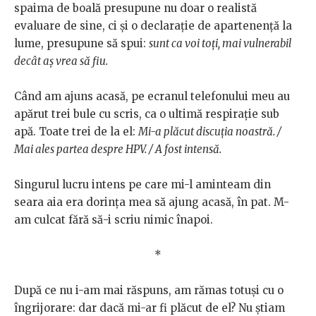
spaima de boală presupune nu doar o realistă
evaluare de sine, ci și o declarație de apartenență la
lume, presupune să spui:
sunt ca voi toți, mai vulnerabil
decât aș vrea să fiu.
Când am ajuns acasă, pe ecranul telefonului meu au
apărut trei bule cu scris, ca o ultimă respirație sub
apă. Toate trei de la el:
Mi-a plăcut discuția noastră. /
Mai ales partea despre HPV. / A fost intensă.
Singurul lucru intens pe care mi-l aminteam din
seara aia era dorința mea să ajung acasă, în pat. M-
am culcat fără să-i scriu nimic înapoi.
*
După ce nu i-am mai răspuns, am rămas totuși cu o
îngrijorare: dar dacă mi-ar fi plăcut de el? Nu știam