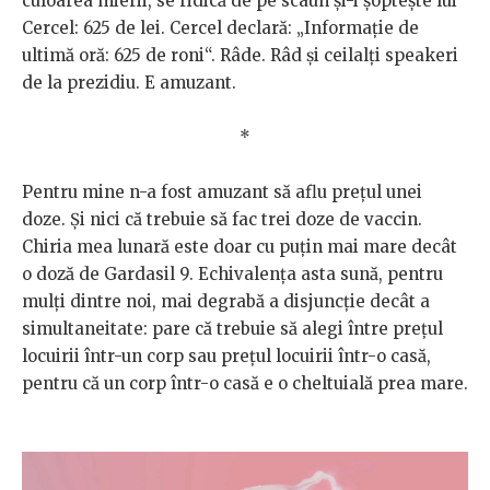
culoarea mierii, se ridică de pe scaun și-i șoptește lui
Cercel: 625 de lei. Cercel declară: „Informație de
ultimă oră: 625 de roni“. Râde. Râd și ceilalți speakeri
de la prezidiu. E amuzant.
*
Pentru mine n-a fost amuzant să aflu prețul unei
doze. Și nici că trebuie să fac trei doze de vaccin.
Chiria mea lunară este doar cu puțin mai mare decât
o doză de Gardasil 9. Echivalența asta sună, pentru
mulți dintre noi, mai degrabă a disjuncție decât a
simultaneitate: pare că trebuie să alegi între prețul
locuirii într-un corp sau prețul locuirii într-o casă,
pentru că un corp într-o casă e o cheltuială prea mare.