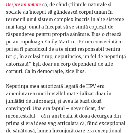
Despre imunitate
că, de când științele naturale și
sociale au început să gândească corpul uman în
termenii unui sistem complex înscris în alte sisteme
mai largi, omul a început să se simtă copleșit de
răspunderea pentru propria sănătate. Biss o citează
pe antropoloaga Emily Martin: „Prima consecință ar
putea fi paradoxul de a te simți responsabil pentru
tot și, în același timp, neputincios, un fel de neputință
autorizată.“ Ești doar un corp dependent de alte
corpuri. Ca în democrație, zice Biss.
Neputința mea autorizată legată de HPV era
amenințarea unui invizibil materializat doar în
jumătăți de informații, și avea la bază două
convingeri. Una era faptul – neverificat, dar
incontestabil – că n-am boala. A doua decurgea din
prima și era ideea vag articulată că, fiind excepțional
de sănătoasă, lumea înconjurătoare era excepțional