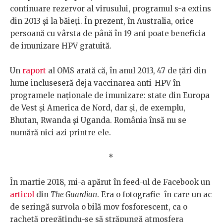
continuare rezervor al virusului, programul s-a extins
din 2013 și la băieți. În prezent, în Australia, orice
persoană cu vârsta de până în 19 ani poate beneficia
de imunizare HPV gratuită.
Un
raport
al OMS arată că, în anul 2013, 47 de țări din
lume incluseseră deja vaccinarea anti-HPV în
programele naționale de imunizare: state din Europa
de Vest și America de Nord, dar și, de exemplu,
Bhutan, Rwanda și Uganda. România însă nu se
numără nici azi printre ele.
*
În martie 2018, mi-a apărut în feed-ul de Facebook un
articol
din
The Guardian
. Era o fotografie în care un ac
de seringă survola o bilă mov fosforescent, ca o
rachetă pregătindu-se să străpungă atmosfera