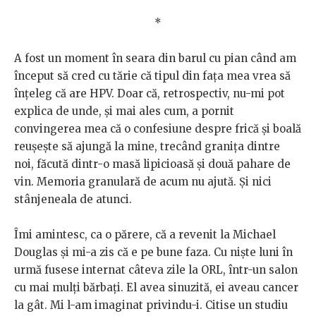
*
A fost un moment în seara din barul cu pian când am
început să cred cu tărie că tipul din fața mea vrea să
înțeleg că are HPV. Doar că, retrospectiv, nu-mi pot
explica de unde, și mai ales cum, a pornit
convingerea mea că o confesiune despre frică și boală
reușește să ajungă la mine, trecând granița dintre
noi, făcută dintr-o masă lipicioasă și două pahare de
vin. Memoria granulară de acum nu ajută. Și nici
stânjeneala de atunci.
Îmi amintesc, ca o părere, că a revenit la Michael
Douglas și mi-a zis că e pe bune faza. Cu niște luni în
urmă fusese internat câteva zile la ORL, într-un salon
cu mai mulți bărbați. El avea sinuzită, ei aveau cancer
la gât. Mi l-am imaginat privindu-i. Citise un studiu