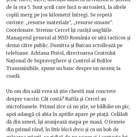
de la ora 5. Sunt școli care încă n-au toaletă, la altele
copiii merg pe jos kilometri întregi. Se repetă
cuvinte: „resurse materiale“, „resurse umane“.
Coordonare. Streinu-Cercel își curăță unghiile.
Managerul general al MSD România se uită tacticos și
demn către public. Dumitra și Buican scrollează pe
telefoane. Adriana Pistol, directoarea Centrului
Național de Supraveghere și Control al Bolilor
Transmisibile, spune un banc despre un neamț la
coadă.
Un om din sală vrea să știe chestii mai concrete
despre vaccin: Cât costă? Rafila și Cercel au
microfoanele. Primul zice că nu știe, se bâlbâie un pic,
apoi adaugă că abia în aprilie apare pe piață. Celălalt
dă din umeri, își aranjează mapa pe masă. O femeie
din primul rând, în
little black dress
și cu un bob de