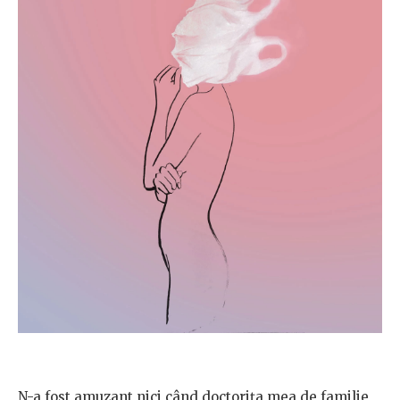
N-a fost amuzant nici când doctorița mea de familie