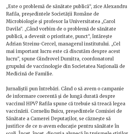
„Este o problemă de sănătate publică“, zice Alexandru
Rafila, președintele Societății Române de
Microbiologie și profesor la Universitatea „Carol
Davila“. „Când vorbim de o problemă de sănătate
publică, a devenit o prioritate, punct“, întărește
Adrian Streinu-Cercel, managerul institutului. „Cel
mai important lucru este că discutăm despre acest
lucru“, spune Gindrovel Dumitra, coordonatorul
grupului de vaccinologie din Societatea Națională de
Medicină de Familie.
Jurnaliștii pun întrebări. Când o să avem o campanie
de informare coerentă și de lungă durată despre
vaccinul HPV? Rafila spune că trebuie să treacă legea
vaccinării. Corneliu Buicu, președintele Comisiei de
Sănătate a Camerei Deputaților, se căznește să
justifice de ce n-avem educație pentru sănătate în
școli. Încet, încet, discuția alunecă în truismele știrilor