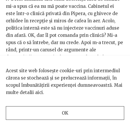
mi-a spus că ea nu mă poate vaccina. Cabinetul ei
este într-o clinică privată din Pipera, cu ghivece de
orhidee în recepție și miros de cafea în aer. Acolo,
politica internă este să nu injecteze vaccinuri aduse
din afară. OK, dar îl pot comanda prin clinică? Mi-a
spus că o să întrebe, dar nu crede. Apoi m-a trecut, pe
rând, printr-un carusel de argumente ale
descurajării: am nevoie de recomandare de la
medicul ginecolog; de fapt, ginecologul să-mi facă
Acest site web folosește cookie-uri prin intermediul
vaccinul; oricum, dacă-l comand prin clinica lor, să
cărora se stochează și se prelucrează informații, în
mă aștept să coste MULT mai mult decât în farmacii.
scopul îmbunătățirii experienței dumneavoastră. Mai
multe detalii
aici
.
M-am apucat să sun la toate clinicile private pe care
le știam ca să întreb dacă-mi pot face vaccinul. Unele
răspunsuri erau direct refuzuri, altele erau întâi
OK
confuzie – „Deci ce vaccin?“, „Pentru un bebeluș?“ – și
abia apoi refuzuri. Singurul call-center care
acceptase fusese și singurul care înțelesese din