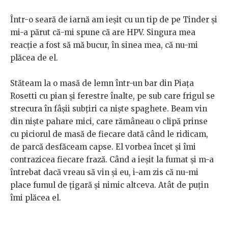
Într-o seară de iarnă am ieșit cu un tip de pe Tinder și
mi-a părut că-mi spune că are HPV. Singura mea
reacție a fost să mă bucur, în sinea mea, că nu-mi
plăcea de el.
Stăteam la o masă de lemn într-un bar din Piața
Rosetti cu pian și ferestre înalte, pe sub care frigul se
strecura în fâșii subțiri ca niște spaghete. Beam vin
din niște pahare mici, care rămâneau o clipă prinse
cu piciorul de masă de fiecare dată când le ridicam,
de parcă desfăceam capse. El vorbea încet și îmi
contrazicea fiecare frază. Când a ieșit la fumat și m-a
întrebat dacă vreau să vin și eu, i-am zis că nu-mi
place fumul de țigară și nimic altceva. Atât de puțin
îmi plăcea el.