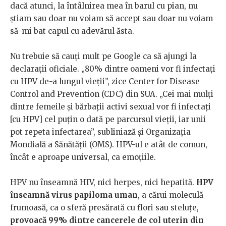
dacă atunci, la întâlnirea mea în barul cu pian, nu
știam sau doar nu voiam să accept sau doar nu voiam
să-mi bat capul cu adevărul ăsta.
Nu trebuie să cauți mult pe Google ca să ajungi la
declarații oficiale. „80% dintre oameni vor fi infectați
cu HPV de-a lungul vieții”, zice Center for Disease
Control and Prevention (CDC) din SUA. „Cei mai mulți
dintre femeile și bărbații activi sexual vor fi infectați
[cu HPV] cel puțin o dată pe parcursul vieții, iar unii
pot repeta infectarea”, subliniază și Organizația
Mondială a Sănătății (OMS). HPV-ul e atât de comun,
încât e aproape universal, ca emoțiile.
HPV nu înseamnă HIV, nici herpes, nici hepatită.
HPV
înseamnă virus papiloma uman
, a cărui moleculă
frumoasă, ca o sferă presărată cu flori sau steluțe,
provoacă 99% dintre cancerele de col uterin din