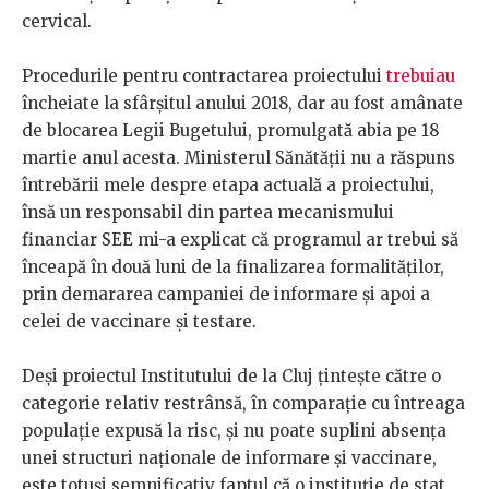
cervical.
Procedurile pentru contractarea proiectului
trebuiau
încheiate la sfârșitul anului 2018, dar au fost amânate
de blocarea Legii Bugetului, promulgată abia pe 18
martie anul acesta. Ministerul Sănătății nu a răspuns
întrebării mele despre etapa actuală a proiectului,
însă un responsabil din partea mecanismului
financiar SEE mi-a explicat că programul ar trebui să
înceapă în două luni de la finalizarea formalităților,
prin demararea campaniei de informare și apoi a
celei de vaccinare și testare.
Deși proiectul Institutului de la Cluj țintește către o
categorie relativ restrânsă, în comparație cu întreaga
populație expusă la risc, și nu poate suplini absența
unei structuri naționale de informare și vaccinare,
este totuși semnificativ faptul că o instituție de stat