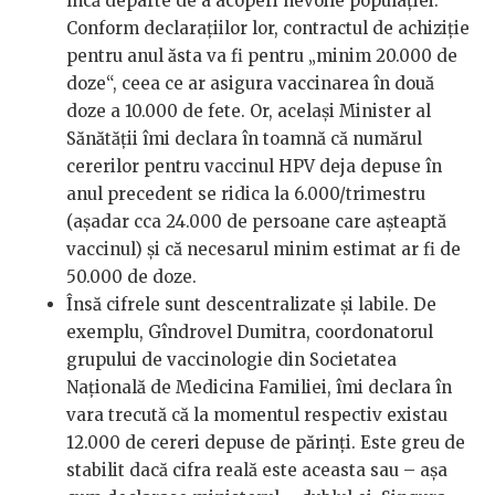
încă departe de a acoperi nevoile populației.
Conform declarațiilor lor, contractul de achiziție
pentru anul ăsta va fi pentru „minim 20.000 de
doze“, ceea ce ar asigura vaccinarea în două
doze a 10.000 de fete. Or, același Minister al
Sănătății îmi declara în toamnă că numărul
cererilor pentru vaccinul HPV deja depuse în
anul precedent se ridica la 6.000/trimestru
(așadar cca 24.000 de persoane care așteaptă
vaccinul) și că necesarul minim estimat ar fi de
50.000 de doze.
Însă cifrele sunt descentralizate și labile. De
exemplu, Gîndrovel Dumitra, coordonatorul
grupului de vaccinologie din Societatea
Națională de Medicina Familiei, îmi declara în
vara trecută că la momentul respectiv existau
12.000 de cereri depuse de părinți. Este greu de
stabilit dacă cifra reală este aceasta sau – așa