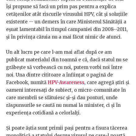
își propune să facă un prim pas pentru a explica
cetățenilor atât riscurile virusului HPV, cât și soluțiile
existente -- un demers în care Ministerul Sănătății a
eșuat lamentabil în timpul campaniei din 2008--2011,
și în privința căruia nu a mai făcut nimic de atunci.
Un alt lucru pe care l-am mai aflat după ce am
publicat materialul din toamnă e că, dacă statul nu se
grăbește să vorbească cu noi, putem vorbi noi între
noi. Una dintre cititoare a înființat o pagină de
Facebook, numită
HPV-Awareness
, care agregă știri și
oameni interesați de subiect, o micro-comunitate în
care membrii se sfătuiesc și-și dau ponturi, unde
răspunsurile se caută nu numai la minister, ci și în
experiența cotidiană a celorlalți.
Și poate ăștia sunt primii pași pentru a fisura tăcerea
monolitică a statului despre virusul pe care-l poartă