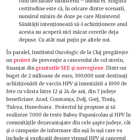
cum declarase ministerul – dublul ei. Singura
certitudine este că, în oricare dintre scenarii,
numărul minim de doze pe care Ministerul
Sănătății intenționează să-l achiziționeze anul
acesta nu acoperă nici măcar cererile deja
depuse. Cu atât mai puțin pe altele noi.
În paralel, Institutul Oncologic de la Cluj pregătește
un
proiect
de prevenție a cancerului de col uterin,
finanțat din
granturile SEE și norvegiene
. Dintr-un
buget de 2 milioane de euro, 300.000 sunt destinați
achiziționării de vaccin HPV și imunizării a 1000 de
fete cu vârsta între 12 și 24 de ani, din 7 județe
beneficiare: Arad, Constanța, Dolj, Gorj, Timiș,
Tulcea, Hunedoara. Proiectul își propune și să
realizeze 7.000 de teste Babeș-Papanicolau și HPV în
comunitățile dezavantajate din cele șapte județe, cât
și o campanie de informare din ușă în ușă care va
include și explicații despre virusul HPV și cancerul