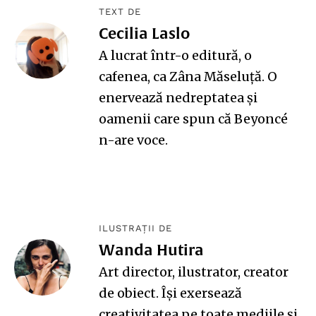
TEXT DE
Cecilia Laslo
A lucrat într-o editură, o
cafenea, ca Zâna Măseluță. O
enervează nedreptatea și
oamenii care spun că Beyoncé
n-are voce.
ILUSTRAȚII DE
Wanda Hutira
Art director, ilustrator, creator
de obiect. Își exersează
creativitatea pe toate mediile și