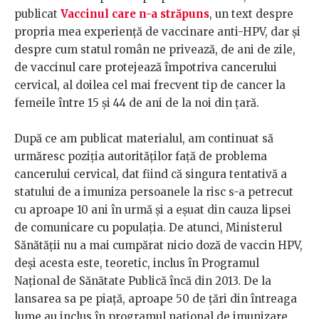
publicat
Vaccinul care n-a străpuns
, un text despre
propria mea experiență de vaccinare anti-HPV, dar și
despre cum statul român ne privează, de ani de zile,
de vaccinul care protejează împotriva cancerului
cervical, al doilea cel mai frecvent tip de cancer la
femeile între 15 și 44 de ani de la noi din țară.
După ce am publicat materialul, am continuat să
urmăresc poziția autorităților față de problema
cancerului cervical, dat fiind că singura tentativă a
statului de a imuniza persoanele la risc s-a petrecut
cu aproape 10 ani în urmă și a eșuat din cauza lipsei
de comunicare cu populația. De atunci, Ministerul
Sănătății nu a mai cumpărat nicio doză de vaccin HPV,
deși acesta este, teoretic, inclus în Programul
Național de Sănătate Publică încă din 2013. De la
lansarea sa pe piață, aproape 50 de țări din întreaga
lume au inclus în programul național de imunizare