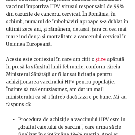
vaccinul împotriva HPV, virusul responsabil de 99%
din cazurile de cancerul cervical. În România, în
schimb, numărul de îmbolnăviri aproape s-a dublat în
ultimii zece ani, și rămânem, detașat, țara cu cea mai
mare incidență și mortalitate a cancerului cervical în
Uniunea Europeană.
Acesta este contextul în care am citit o
știre
apărută
în presă la sfârșitul lunii februarie, conform căreia
Ministerul Sănătății ar fi lansat licitația pentru
achiziționarea vaccinului HPV pentru populație.
Înainte să mă entuziasmez, am dat un mail
ministerului ca să-i întreb dacă faza e pe bune. Mi-au
răspuns că:
Procedura de achiziție a vaccinului HPV este în
„draftul caietului de sarcini“, care urma să fie
finalizat în săptămâna 18–24 martie. Apoi ar