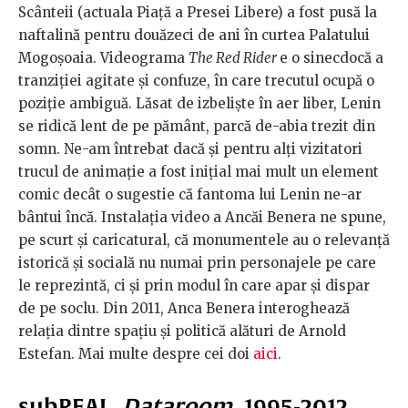
Scânteii (actuala Piață a Presei Libere) a fost pusă la
naftalină pentru douăzeci de ani în curtea Palatului
Mogoșoaia. Videograma
The Red Rider
e o sinecdocă a
tranziției agitate și confuze, în care trecutul ocupă o
poziție ambiguă. Lăsat de izbeliște în aer liber, Lenin
se ridică lent de pe pământ, parcă de-abia trezit din
somn. Ne-am întrebat dacă și pentru alți vizitatori
trucul de animație a fost inițial mai mult un element
comic decât o sugestie că fantoma lui Lenin ne-ar
bântui încă. Instalația video a Ancăi Benera ne spune,
pe scurt și caricatural, că monumentele au o relevanță
istorică și socială nu numai prin personajele pe care
le reprezintă, ci și prin modul în care apar și dispar
de pe soclu. Din 2011, Anca Benera interoghează
relația dintre spațiu și politică alături de Arnold
Estefan. Mai multe despre cei doi
aici
.
subREAL,
Dataroom
, 1995-2012