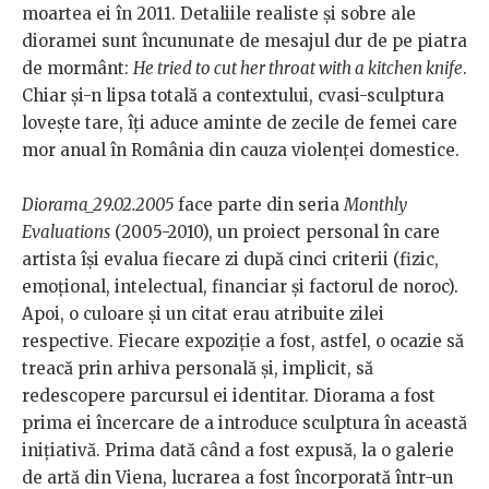
moartea ei în 2011. Detaliile realiste și sobre ale
dioramei sunt încununate de mesajul dur de pe piatra
de mormânt:
He tried to cut her throat with a kitchen knife
.
Chiar și-n lipsa totală a contextului, cvasi-sculptura
lovește tare, îți aduce aminte de zecile de femei care
mor anual în România din cauza violenței domestice.
Diorama_29.02.2005
face parte din seria
Monthly
Evaluations
(2005-2010), un proiect personal în care
artista își evalua fiecare zi după cinci criterii (fizic,
emoțional, intelectual, financiar și factorul de noroc).
Apoi, o culoare și un citat erau atribuite zilei
respective. Fiecare expoziție a fost, astfel, o ocazie să
treacă prin arhiva personală și, implicit, să
redescopere parcursul ei identitar. Diorama a fost
prima ei încercare de a introduce sculptura în această
inițiativă. Prima dată când a fost expusă, la o galerie
de artă din Viena, lucrarea a fost încorporată într-un