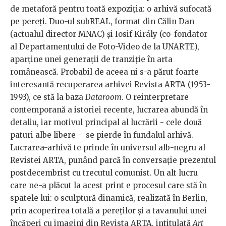
de metaforă pentru toată expoziția: o arhivă sufocată
pe pereți. Duo-ul subREAL, format din Călin Dan
(actualul director MNAC) și Iosif Király (co-fondator
al Departamentului de Foto-Video de la UNARTE),
aparține unei generații de tranziție în arta
românească. Probabil de aceea ni s-a părut foarte
interesantă recuperarea arhivei Revista ARTA (1953-
1993), ce stă la baza
Dataroom
. O reinterpretare
contemporană a istoriei recente, lucrarea abundă în
detaliu, iar motivul principal al lucrării - cele două
paturi albe libere - se pierde în fundalul arhivă.
Lucrarea-arhivă te prinde în universul alb-negru al
Revistei ARTA, punând parcă în conversație prezentul
postdecembrist cu trecutul comunist. Un alt lucru
care ne-a plăcut la acest print e procesul care stă în
spatele lui: o sculptură dinamică, realizată în Berlin,
prin acoperirea totală a pereților și a tavanului unei
încăperi cu imagini din Revista ARTA, intitulată
Art