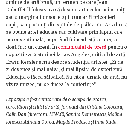
aminte de artă brută, un termen pe care Jean
Dubuffet îl folosea ca să descrie arta celor neinstruiți
sau a marginalilor societății, cum ar fi prizonieri,
copii, sau pacienți din spitale de psihiatrie. Arta brută
se opune artei educate sau cultivate prin faptul că e
neconvențională, neputând fi încadrată cu una, cu
două într-un curent. În
comunicatul de presă
pentru o
expoziție a Ecaterinei la Los Angeles, criticul de artă
Erwin Kessler scria despre studenția artistei: „Zi de
zi devenea și mai naivă, și mai lipsită de experiență.
Educația o făcea sălbatică. Nu citea jurnale de artă, nu
vizita muzee, nu se ducea la conferințe”.
Expoziția a fost
curatoriată de o echipă de istorici,
cercetători și critici de artă, formată din Cristina Cojocaru,
Călin Dan (directorul MNAC), Sandra Demetrescu, Mălina
Ionescu, Adriana Oprea, Magda Predescu și Irina Radu.