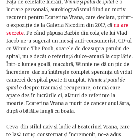
Față de celelalte lucrări,
Winnie și patul de spital
e o
lucrare personală, autobiografismul fiind un motiv
recurent pentru Ecaterina Vrana, care declara, printr-
o expoziție de la Galeria Nicodim din 2017, că
nu are
secrete
. Pe când păpușa Barbie din colajele lui Vlad
Iacob ne-a sugerat un mesaj anti-consumerist, CD-ul
cu Winnie The Pooh, soarele de deasupra patului de
spital, nu e decât o referință dulce-amară la copilărie.
Într-o lumea goală, macabră, Winnie ne dă un pic de
încredere, dar nu întărește complet speranța că vidul
camerei de spital poate fi umplut.
Winnie și patul de
spital
e despre traumă și recuperare, o temă care
apare des în lucrările ei, alături de referințe la
moarte. Ecaterina Vrana a murit de cancer anul ăsta,
după o bătălie lungă cu boala.
Ceva
din stilul naiv și ludic al Ecaterinei Vrana, care
te lasă totuși consternat și încremenit, ne-a adus