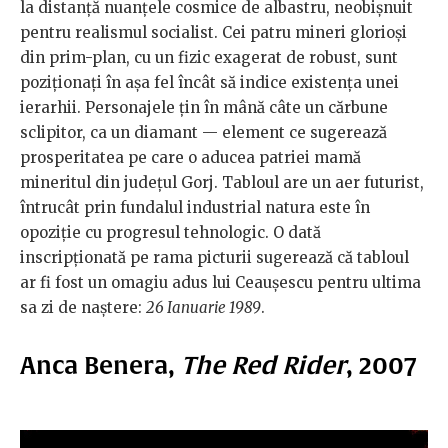
la distanță nuanțele cosmice de albastru, neobișnuit
pentru realismul socialist. Cei patru mineri glorioși
din prim-plan, cu un fizic exagerat de robust, sunt
poziționați în așa fel încât să indice existența unei
ierarhii. Personajele țin în mână câte un cărbune
sclipitor, ca un diamant — element ce sugerează
prosperitatea pe care o aducea patriei mamă
mineritul din județul Gorj. Tabloul are un aer futurist,
întrucât prin fundalul industrial natura este în
opoziție cu progresul tehnologic. O dată
inscripționată pe rama picturii sugerează că tabloul
ar fi fost un omagiu adus lui Ceaușescu pentru ultima
sa zi de naștere:
26 Ianuarie 1989
.
Anca Benera,
The Red Rider
, 2007