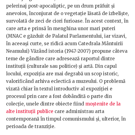
pelerinaj post-apocaliptic, pe un drum prăfuit și
anevoios, înconjurat de o vegetație lăsată de izbeliște,
survolată de zeci de ciori furioase. În acest context, în
care arta e prinsă în menghina unor mari puteri
(MNAC e găzduit de Palatul Parlamentului, iar vizavi,
în aceeași curte, se ridică acum Catedrala Mântuirii
Neamului) Văzând istoria (1947-2007) propune câteva
teme de gândire care adresează raportul dintre
instituții (culturale sau politice) și artă. Din capul
locului, expoziția are mai degrabă un scop istoric,
valorificând arhiva eclectică a muzeului. O problemă
vizată chiar în textul introductiv al expoziției e
procesul prin care a fost dobândită o parte din
colecție, unele dintre obiecte fiind
moștenite de la
alte instituții publice
care administrau arta
contemporană în timpul comunismului și, ulterior, în
perioada de tranziție.