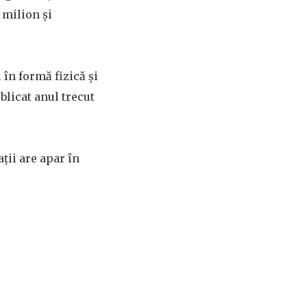
 milion și
 în formă fizică și
licat anul trecut
ații are apar în