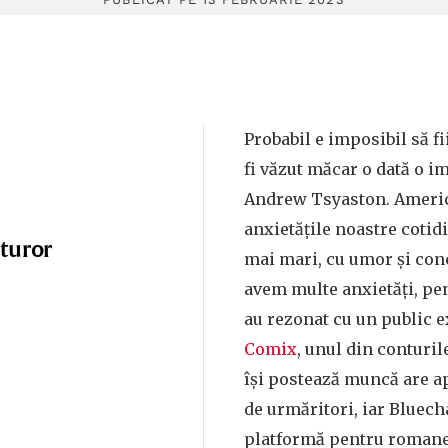
Probabil e imposibil să fi
fi văzut măcar o dată o i
Andrew Tsyaston. Ameri
anxietățile noastre cotid
uturor
mai mari, cu umor și conc
avem multe anxietăți, pen
au rezonat cu un public e
Comix
, unul din conturi
își postează muncă are a
de urmăritori, iar Bluech
platformă pentru romane 