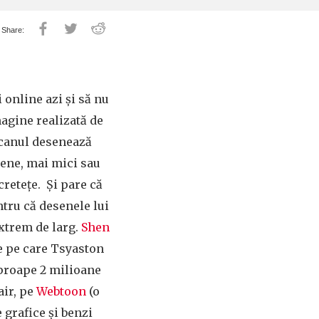
i online azi și să nu
magine realizată de
canul desenează
iene, mai mici sau
retețe. Și pare că
tru că desenele lui
xtrem de larg.
Shen
le pe care Tsyaston
proape 2 milioane
air, pe
Webtoon
(o
grafice și benzi