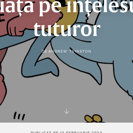
iața pe înțeles
tuturor
DE
ANDREW TSYASTON
PUBLICAT PE 13 FEBRUARIE 2023