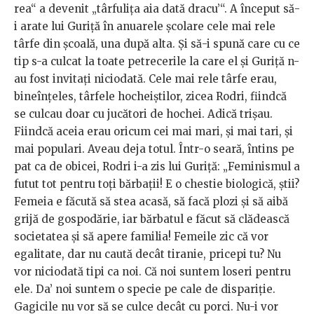
rea“ a devenit „târfulița aia dată dracu’“. A început să-
i arate lui Guriță în anuarele școlare cele mai rele
târfe din școală, una după alta. Și să-i spună care cu ce
tip s-a culcat la toate petrecerile la care el și Guriță n-
au fost invitați niciodată. Cele mai rele târfe erau,
bineînțeles, târfele hocheiștilor, zicea Rodri, fiindcă
se culcau doar cu jucători de hochei. Adică trișau.
Fiindcă aceia erau oricum cei mai mari, și mai tari, și
mai populari. Aveau deja totul. Într-o seară, întins pe
pat ca de obicei, Rodri i-a zis lui Guriță: „Feminismul a
futut tot pentru toți bărbații! E o chestie biologică, știi?
Femeia e făcută să stea acasă, să facă plozi și să aibă
grijă de gospodărie, iar bărbatul e făcut să clădească
societatea și să apere familia! Femeile zic că vor
egalitate, dar nu caută decât tiranie, pricepi tu? Nu
vor niciodată tipi ca noi. Că noi suntem loseri pentru
ele. Da’ noi suntem o specie pe cale de dispariție.
Gagicile nu vor să se culce decât cu porci. Nu-i vor