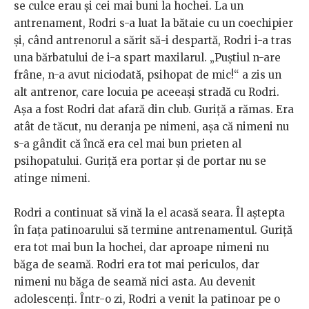
se culce erau și cei mai buni la hochei. La un
antrenament, Rodri s-a luat la bătaie cu un coechipier
și, când antrenorul a sărit să-i despartă, Rodri i-a tras
una bărbatului de i-a spart maxilarul. „Puștiul n-are
frâne, n-a avut niciodată, psihopat de mic!“ a zis un
alt antrenor, care locuia pe aceeași stradă cu Rodri.
Așa a fost Rodri dat afară din club. Guriță a rămas. Era
atât de tăcut, nu deranja pe nimeni, așa că nimeni nu
s-a gândit că încă era cel mai bun prieten al
psihopatului. Guriță era portar și de portar nu se
atinge nimeni.
Rodri a continuat să vină la el acasă seara. Îl aștepta
în fața patinoarului să termine antrenamentul. Guriță
era tot mai bun la hochei, dar aproape nimeni nu
băga de seamă. Rodri era tot mai periculos, dar
nimeni nu băga de seamă nici asta. Au devenit
adolescenți. Într-o zi, Rodri a venit la patinoar pe o