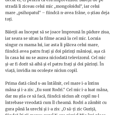
stradă îi ziceau celui mic „mongoloidul“, iar celui
mare „psihopatul“ – fiindcă n-avea frâne, o știau deja
toți.
Băieții au început să se joace împreună în pădure ziua,
iar seara se uitau la filme acasă la cel mic. Locuia
singur cu mama lui, iar asta îi plăcea celui mare,
fiindcă avea patru frați și doi părinți mânioși, așa că
în casa lui nu se auzea niciodată televizorul. Cel mic
și-ar fi dorit să aibă și el patru frați și doi părinți. În
viață, invidia nu ocolește niciun copil.
Prima dată când s-au întâlnit, cel mare i-a întins
mâna și i-a zis: „Eu sunt Rodri.“ Cel mic i-a luat mâna,
dar nu știa ce să facă, fiindcă niciun alt copil nu-l
întrebase vreodată cum îl cheamă. Rodri a zâmbit cu
gura până la urechi și i-a zis: „O să-ți zic Guriță,