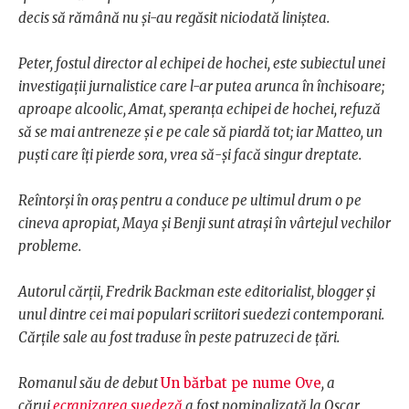
decis să rămână nu și-au regăsit niciodată liniștea.
Peter, fostul director al echipei de hochei, este subiectul unei
investigații jurnalistice care l-ar putea arunca în închisoare;
aproape alcoolic, Amat, speranța echipei de hochei, refuză
să se mai antreneze și e pe cale să piardă tot; iar Matteo, un
puști care îți pierde sora, vrea să-și facă singur dreptate.
Reîntorși în oraș pentru a conduce pe ultimul drum o pe
cineva apropiat, Maya și Benji sunt atrași în vârtejul vechilor
probleme.
Autorul cărții, Fredrik Backman este editorialist, blogger și
unul dintre cei mai populari scriitori suedezi contemporani.
Cărțile sale au fost traduse în peste patruzeci de țări.
Romanul său de debut
Un bărbat pe nume Ove
, a
cărui
ecranizarea suedeză
a fost nominalizată la Oscar