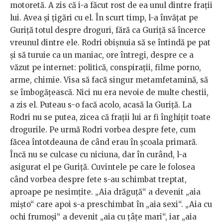
motoretă. A zis că i-a făcut rost de ea unul dintre frații
lui. Avea și țigări cu el. În scurt timp, l-a învățat pe
Guriță totul despre droguri, fără ca Guriță să încerce
vreunul dintre ele. Rodri obișnuia să se întindă pe pat
și să turuie ca un maniac, ore întregi, despre ce a
văzut pe internet: politică, conspirații, filme porno,
arme, chimie. Visa să facă singur metamfetamină, să
se îmbogățească. Nici nu era nevoie de multe chestii,
a zis el. Puteau s-o facă acolo, acasă la Guriță. La
Rodri nu se putea, zicea că frații lui ar fi înghițit toate
drogurile. Pe urmă Rodri vorbea despre fete, cum
făcea întotdeauna de când erau în școala primară.
Încă nu se culcase cu niciuna, dar în curând, l-a
asigurat el pe Guriță. Cuvintele pe care le folosea
când vorbea despre fete s-au schimbat treptat,
aproape pe nesimțite. „Aia drăguță“ a devenit „aia
mișto“ care apoi s-a preschimbat în „aia sexi“. „Aia cu
ochi frumoși“ a devenit „aia cu țâțe mari“, iar „aia