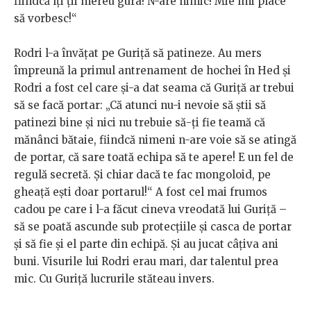
fiindcă îți ții mereu gura! N-are nimic! Mie îmi place
să vorbesc!“
Rodri l-a învățat pe Guriță să patineze. Au mers
împreună la primul antrenament de hochei în Hed și
Rodri a fost cel care și-a dat seama că Guriță ar trebui
să se facă portar: „Că atunci nu-i nevoie să știi să
patinezi bine și nici nu trebuie să-ți fie teamă că
mănânci bătaie, fiindcă nimeni n-are voie să se atingă
de portar, că sare toată echipa să te apere! E un fel de
regulă secretă. Și chiar dacă te fac mongoloid, pe
gheață ești doar portarul!“ A fost cel mai frumos
cadou pe care i l-a făcut cineva vreodată lui Guriță –
să se poată ascunde sub protecțiile și casca de portar
și să fie și el parte din echipă. Și au jucat câțiva ani
buni. Visurile lui Rodri erau mari, dar talentul prea
mic. Cu Guriță lucrurile stăteau invers.