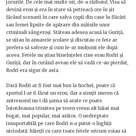
jocurile. De cele mai multe ori, de-a războiul. Visa să
devină erou și era în stare să petreacă ore în șir
făcând scenarii în care salva copii din case în flăcări
sau femei lipsite de apărare din mâinile unor
criminali sângeroși. Stăteau adesea acasă la Guriță,
se uitau în anuarele școlare și discutau ce fete ar
prefera să salveze și cum le-ar mulțumi ele după
aceea. Fetele nu știau bineînțeles cine erau Rodri și
Guriță, dar în curând aveau ele să vadă ce-au pierdut,
Rodri era sigur de asta.
Dacă Rodri ar fi fost mai bun la hochei, poate că
sportul l-ar fi făcut un erou, dar a simțit mereu că
antrenorul nu-i dă șansa să arate ce poate.
Întotdeauna trimitea pe teren vreun alt băiat mai
bogat, mai popular, mai arătos. O nedreptate
insuportabilă pe care Rodri n-a putut-o înghiți
niciodată: băieții cu care toate fetele oricum voiau să