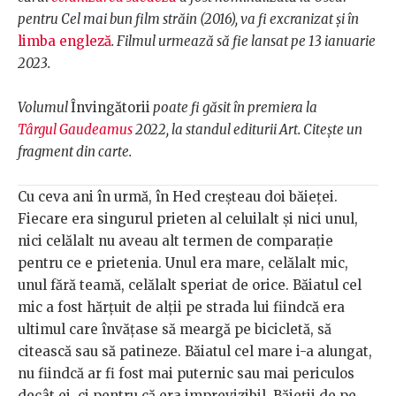
pentru Cel mai bun film străin (2016), va fi excranizat și în
limba engleză
. Filmul urmează să fie lansat pe 13 ianuarie
2023.
Volumul
Învingătorii
poate fi găsit în premiera la
Târgul Gaudeamus
2022, la standul editurii Art. Citește un
fragment din carte.
Cu ceva ani în urmă, în Hed creșteau doi băieței.
Fiecare era singurul prieten al celuilalt și nici unul,
nici celălalt nu aveau alt termen de comparație
pentru ce e prietenia. Unul era mare, celălalt mic,
unul fără teamă, celălalt speriat de orice. Băiatul cel
mic a fost hărțuit de alții pe strada lui fiindcă era
ultimul care învățase să meargă pe bicicletă, să
citească sau să patineze. Băiatul cel mare i-a alungat,
nu fiindcă ar fi fost mai puternic sau mai periculos
decât ei, ci pentru că era imprevizibil. Băieții de pe