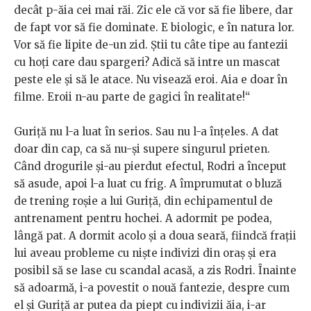
decât p-ăia cei mai răi. Zic ele că vor să fie libere, dar
de fapt vor să fie dominate. E biologic, e în natura lor.
Vor să fie lipite de-un zid. Știi tu câte tipe au fantezii
cu hoți care dau spargeri? Adică să intre un mascat
peste ele și să le atace. Nu visează eroi. Aia e doar în
filme. Eroii n-au parte de gagici în realitate!“
Guriță nu l-a luat în serios. Sau nu l-a înțeles. A dat
doar din cap, ca să nu-și supere singurul prieten.
Când drogurile și-au pierdut efectul, Rodri a început
să asude, apoi l-a luat cu frig. A împrumutat o bluză
de trening roșie a lui Guriță, din echipamentul de
antrenament pentru hochei. A adormit pe podea,
lângă pat. A dormit acolo și a doua seară, fiindcă frații
lui aveau probleme cu niște indivizi din oraș și era
posibil să se lase cu scandal acasă, a zis Rodri. Înainte
să adoarmă, i-a povestit o nouă fantezie, despre cum
el și Guriță ar putea da piept cu indivizii ăia, i-ar