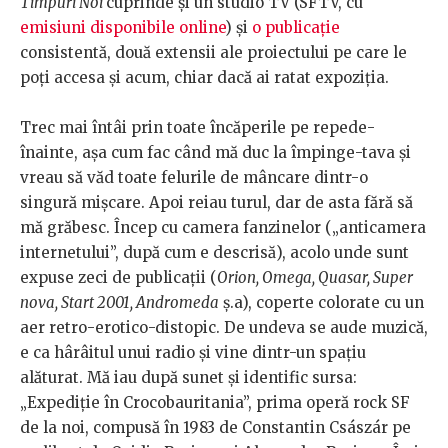
Timpuri Noi
cuprinde și un studio TV (SFTV, cu
emisiuni disponibile online
) și
o publicație
consistentă, două extensii ale proiectului pe care le
poți accesa și acum, chiar dacă ai ratat expoziția.
Trec mai întâi prin toate încăperile pe repede-
înainte, așa cum fac când mă duc la împinge-tava și
vreau să văd toate felurile de mâncare dintr-o
singură mișcare. Apoi reiau turul, dar de asta fără să
mă grăbesc. Încep cu camera fanzinelor („anticamera
internetului”, după cum e descrisă), acolo unde sunt
expuse zeci de publicații (
Orion, Omega, Quasar, Super
nova, Start 2001, Andromeda
ș.a), coperte colorate cu un
aer retro-erotico-distopic. De undeva se aude muzică,
e ca hârâitul unui radio și vine dintr-un spațiu
alăturat. Mă iau după sunet și identific sursa:
„Expediţie în Crocobauritania”, prima operă rock SF
de la noi, compusă în 1983 de Constantin Császár pe