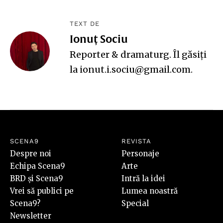
TEXT DE
Ionuț Sociu
Reporter & dramaturg. Îl găsiți
la ionut.i.sociu@gmail.com.
SCENA9
REVISTA
Despre noi
Personaje
Echipa Scena9
Arte
BRD și Scena9
Intră la idei
Vrei să publici pe
Lumea noastră
Scena9?
Special
Newsletter