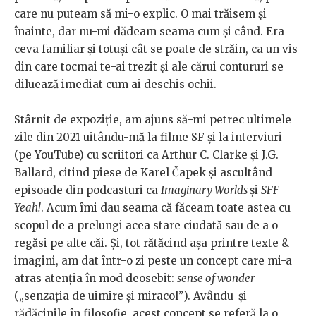
care nu puteam să mi-o explic. O mai trăisem și
înainte, dar nu-mi dădeam seama cum și când. Era
ceva familiar și totuși cât se poate de străin, ca un vis
din care tocmai te-ai trezit și ale cărui contururi se
diluează imediat cum ai deschis ochii.
Stârnit de expoziție, am ajuns să-mi petrec ultimele
zile din 2021 uitându-mă la filme SF și la interviuri
(pe YouTube) cu scriitori ca Arthur C. Clarke și J.G.
Ballard, citind piese de Karel Čapek și ascultând
episoade din podcasturi ca
Imaginary Worlds
și
SFF
Yeah!
. Acum îmi dau seama că făceam toate astea cu
scopul de a prelungi acea stare ciudată sau de a o
regăsi pe alte căi. Și, tot rătăcind așa printre texte &
imagini, am dat într-o zi peste un concept care mi-a
atras atenția în mod deosebit:
sense of wonder
(„senzația de uimire și miracol”). Avându-și
rădăcinile în filosofie, acest concept se referă la o