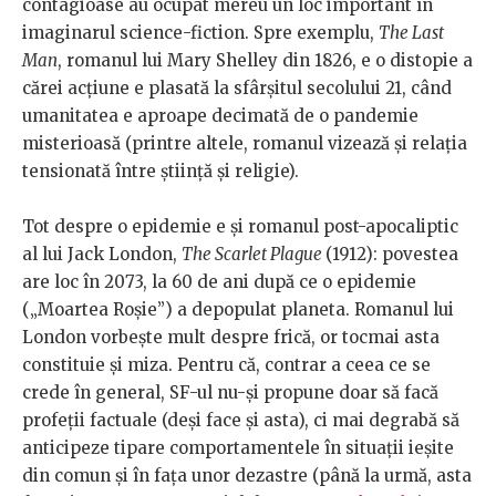
contagioase au ocupat mereu un loc important în
imaginarul science-fiction. Spre exemplu,
The Last
Man
, romanul lui Mary Shelley din 1826, e o distopie a
cărei acțiune e plasată la sfârșitul secolului 21, când
umanitatea e aproape decimată de o pandemie
misterioasă (printre altele, romanul vizează și relația
tensionată între știință și religie).
Tot despre o epidemie e și romanul post-apocaliptic
al lui Jack London,
The Scarlet Plague
(1912): povestea
are loc în 2073, la 60 de ani după ce o epidemie
(„Moartea Roșie”) a depopulat planeta. Romanul lui
London vorbește mult despre frică, or tocmai asta
constituie și miza. Pentru că, contrar a ceea ce se
crede în general, SF-ul nu-și propune doar să facă
profeții factuale (deși face și asta), ci mai degrabă să
anticipeze tipare comportamentele în situații ieșite
din comun și în fața unor dezastre (până la urmă, asta