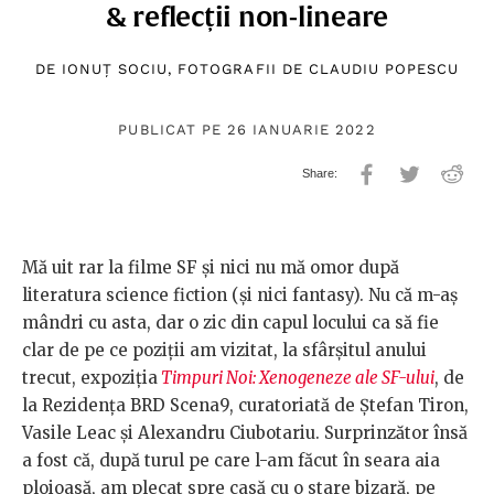
& reflecții non-lineare
DE
IONUȚ SOCIU
, FOTOGRAFII DE
CLAUDIU POPESCU
PUBLICAT PE 26 IANUARIE 2022
Mă uit rar la filme SF și nici nu mă omor după
literatura science fiction (și nici fantasy). Nu că m-aș
mândri cu asta, dar o zic din capul locului ca să fie
clar de pe ce poziții am vizitat, la sfârșitul anului
trecut, expoziția
Timpuri Noi: Xenogeneze ale SF-ului
, de
la Rezidența BRD Scena9, curatoriată de Ștefan Tiron,
Vasile Leac și Alexandru Ciubotariu. Surprinzător însă
a fost că, după turul pe care l-am făcut în seara aia
ploioasă, am plecat spre casă cu o stare bizară, pe