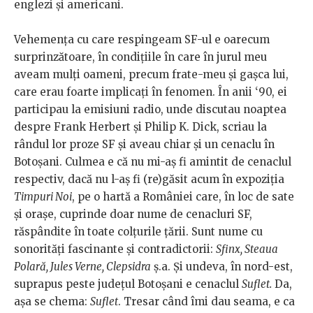
englezi și americani.
Vehemența cu care respingeam SF-ul e oarecum
surprinzătoare, în condițiile în care în jurul meu
aveam mulți oameni, precum frate-meu și gașca lui,
care erau foarte implicați în fenomen. În anii ‘90, ei
participau la emisiuni radio, unde discutau noaptea
despre Frank Herbert și Philip K. Dick, scriau la
rândul lor proze SF și aveau chiar și un cenaclu în
Botoșani. Culmea e că nu mi-aș fi amintit de cenaclul
respectiv, dacă nu l-aș fi (re)găsit acum în expoziția
Timpuri Noi
, pe o hartă a României care, în loc de sate
și orașe, cuprinde doar nume de cenacluri SF,
răspândite în toate colțurile țării. Sunt nume cu
sonorități fascinante și contradictorii:
Sfinx, Steaua
Polară, Jules Verne, Clepsidra
ș.a. Și undeva, în nord-est,
suprapus peste județul Botoșani e cenaclul
Suflet.
Da,
așa se chema:
Suflet
. Tresar când îmi dau seama, e ca