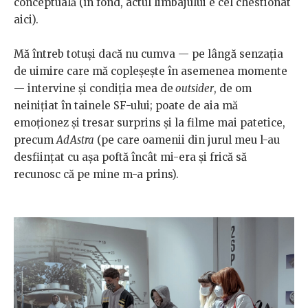
conceptuală (în fond, actul limbajului e cel chestionat
aici).
Mă întreb totuși dacă nu cumva — pe lângă senzația
de uimire care mă copleșește în asemenea momente
— intervine și condiția mea de
outsider
, de om
neinițiat în tainele SF-ului; poate de aia mă
emoționez și tresar surprins și la filme mai patetice,
precum
AdAstra
(pe care oamenii din jurul meu l-au
desființat cu așa poftă încât mi-era și frică să
recunosc că pe mine m-a prins).