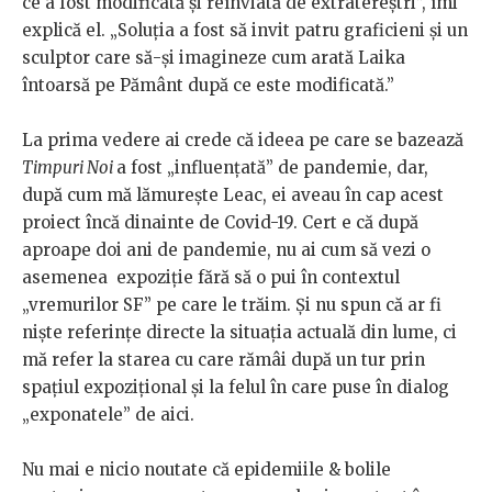
ce a fost modificată și reînviată de extratereștri”, îmi
explică el. „Soluția a fost să invit patru graficieni și un
sculptor care să-și imagineze cum arată Laika
întoarsă pe Pământ după ce este modificată.”
La prima vedere ai crede că ideea pe care se bazează
Timpuri Noi
a fost „influențată” de pandemie, dar,
după cum mă lămurește Leac, ei aveau în cap acest
proiect încă dinainte de Covid-19. Cert e că după
aproape doi ani de pandemie, nu ai cum să vezi o
asemenea expoziție fără să o pui în contextul
„vremurilor SF” pe care le trăim. Și nu spun că ar fi
niște referințe directe la situația actuală din lume, ci
mă refer la starea cu care rămâi după un tur prin
spațiul expozițional și la felul în care puse în dialog
„exponatele” de aici.
Nu mai e nicio noutate că epidemiile & bolile