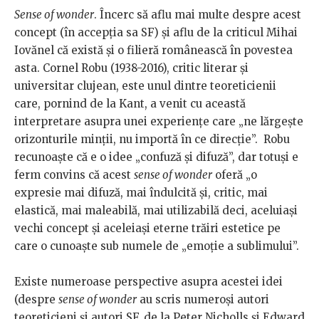
Sense of wonder
. Încerc să aflu mai multe despre acest
concept (în accepția sa SF) și aflu de la criticul Mihai
Iovănel că există și o filieră românească în povestea
asta. Cornel Robu (1938-2016), critic literar și
universitar clujean, este unul dintre teoreticienii
care, pornind de la Kant, a venit cu această
interpretare asupra unei experiențe care „ne lărgește
orizonturile minții, nu importă în ce direcție”. Robu
recunoaște că e o idee „confuză și difuză”, dar totuși e
ferm convins că acest
sense of wonder
oferă „o
expresie mai difuză, mai îndulcită și, critic, mai
elastică, mai maleabilă, mai utilizabilă deci, aceluiași
vechi concept și aceleiași eterne trăiri estetice pe
care o cunoaște sub numele de „emoție a sublimului”.
Existe numeroase perspective asupra acestei idei
(despre
sense of wonder
au scris numeroși autori
teoreticieni și autori SF, de la Peter Nicholls și Edward