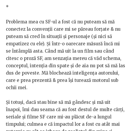
*
Problema mea cu SF-ul a fost că nu puteam să mă
conectez la convenții care mi se păreau forțate & nu
puteam să cred în situații și personaje (și nici să
empatizez cu ele). Și într-o oarecare măsură încă mi
se întâmplă asta. Când mă uit la un film sau când
citesc o proză SF, am senzația mereu că văd schema,
conceptul, intenția din spate și de aia nu pot să mă las
dus de poveste. Mă blochează inteligența autorului,
care e prea prezentă & prea își turează motorul sub
ochii mei.
Și totuși, dacă stau bine să mă gândesc și mă uit
înapoi, îmi dau seama că au fost destul de multe cărți,
seriale și filme SF care mi-au plăcut de-a lungul
timpului; culmea e că impactul lor a fost cu atât mai