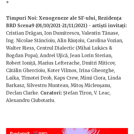
*
Timpuri Noi: Xenogeneze ale SF-ului, Rezidența
BRD Scena9 (01/10/2021-21/11/2021) - artiști invitați:
Cristian Drăgan, Ion Dumitrescu, Valentin Tănase,
Ing. Nicolae Stăncioiu, Alin Răuțoiu, Carolina Vozian,
Walter Riess, Centrul Dialectic (Mihai Lukȧcs &
Bogdan Popa), Andrei Ujică, Jean Lorin Sterian,
Robert Ioniță, Marius Lefterache, Dmitri Miticov,
Cătălin Ghercioiu, Koter Vilmos, Irina Gheorghe,
Laika, Timotei Drob, Kaps Crew, Mimi Ciora, Linda
Barkasz, Silvestru Muntean, Mitoș Micleușanu,
Declan Clarke.
Curatori:
Ștefan Tiron, V. Leac,
Alexandru Ciubotariu.