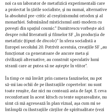
noi ca un laborator de metafizică experimentală care
a proiectat în țările socialiste, și nu numai, alternative
la absolutul pre-critic al creștinismului ortodox și al
monarhiei. Subminând misticismul anti-modern cu
povești din spațiul cosmic.” Dumitrescu vorbește aici
despre rolul literaturii și filmelor SF „în producția de
metafizic (tipuri de
dincolo
)” în sfera socialistă a
Europei secolului 20. Potrivit acestuia, creațiile SF „au
funcționat ca generatoare de ancore meta și
civilizații alternative, au construit speculativ lumi
stranii care ar putea să ne aștepte în viitor”.
În timp ce mă învârt prin camera fanzinelor, nu pot
să-mi iau ochii de pe ilustrațiile copertelor: nu sunt
toate reușite, dar nici nu contează asta de fapt. E ceva
reconfortant în acest kitsch cu tente suprarealiste, nu
simt că mă agresează în plan vizual, așa cum mi se
întâmplă cu ilustrațiile cărților de spiritualitate (vezi