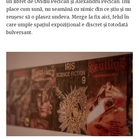
un libret de Ovidiu Pecican și Alexandru Pecican. Îmi
place cum sună, nu seamănă cu nimic din ce știu și nu
reușesc să o plasez undeva. Merge la fix aici, felul în
care umple spațiul expozițional e discret și totodată
bulversant.