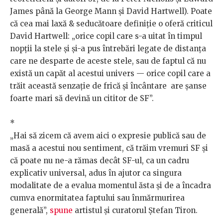
James până la George Mann și David Hartwell). Poate
că cea mai laxă & seducătoare definiție o oferă criticul
David Hartwell: „orice copil care s-a uitat în timpul
nopții la stele și și-a pus întrebări legate de distanța
care ne desparte de aceste stele, sau de faptul că nu
există un capăt al acestui univers — orice copil care a
trăit această senzație de frică și încântare are șanse
foarte mari să devină un cititor de SF”.
*
„Hai să zicem că avem aici o expresie publică sau de
masă a acestui nou sentiment, că trăim vremuri SF și
că poate nu ne-a rămas decât SF-ul, ca un cadru
explicativ universal, adus în ajutor ca singura
modalitate de a evalua momentul ăsta și de a încadra
cumva enormitatea faptului sau înmărmurirea
generală”,
spune
artistul și curatorul Ștefan Tiron.