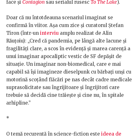
face și
Contagion
sau serialul rusesc
To The Lake
).
Doar că nu întotdeauna scenariul imaginat se
confirmă în viitor. Așa cum zice și curatorul Ștefan
Tiron (într-un
interviu
amplu realizat de Alin
Răuțoiu): „Cred că pandemia, pe lângă alte lacune și
fragilități clare, a scos în evidență și marea carență a
unui imaginar apocaliptic vestic de SF depășit de
situație. Un imaginar non-biomedical, care e mai
capabil să își imagineze dieselpunk cu bărbați unși cu
motorină scoțând flăcări pe nas decât cadre medicale
suprasolicitate sau îngrijitoare și îngrijitori care
trebuie să decidă cine trăiește și cine nu, în spitale
arhipline.”
*
O temă recurentă în science-fiction este
ideea de