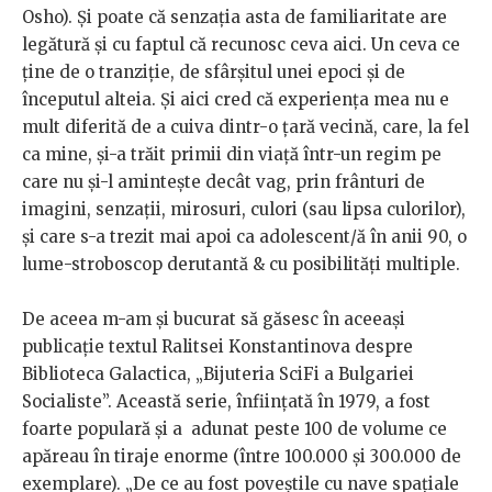
Osho). Și poate că senzația asta de familiaritate are
legătură și cu faptul că recunosc ceva aici. Un ceva ce
ține de o tranziție, de sfârșitul unei epoci și de
începutul alteia. Și aici cred că experiența mea nu e
mult diferită de a cuiva dintr-o țară vecină, care, la fel
ca mine, și-a trăit primii din viață într-un regim pe
care nu și-l amintește decât vag, prin frânturi de
imagini, senzații, mirosuri, culori (sau lipsa culorilor),
și care s-a trezit mai apoi ca adolescent/ă în anii 90, o
lume-stroboscop derutantă & cu posibilități multiple.
De aceea m-am și bucurat să găsesc în aceeași
publicație textul Ralitsei Konstantinova despre
Biblioteca Galactica, „Bijuteria SciFi a Bulgariei
Socialiste”. Această serie, înființată în 1979, a fost
foarte populară și a adunat peste 100 de volume ce
apăreau în tiraje enorme (între 100.000 și 300.000 de
exemplare). „De ce au fost poveștile cu nave spațiale