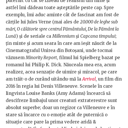
puternic cu cât se izbeau de realistul din mine și
astfel îmi dădeau toate așteptările peste cap. Spre
exemplu, îmi aduc aminte cât de fascinat am fost de
cărțile lui Jules Verne (mai ales de
20.000 de leghe sub
mări, O călătorie spre centrul Pământului, De la Pământ la
Lună
) și de seriale ca
Millennium
și
Capcana timpului
;
țin minte și acum seara în care am ieșit năucit de la
Cinematograful Unirea din Botoșani, unde tocmai
văzusem
Minority Report
, filmul lui Spielberg bazat pe
romanul lui Philip K. Dick. Năuceala mea era, acum
realizez, acea senzație de uimire și miracol, pe care
am trăit-o de curând uitându-mă la
Arrival
, un film din
2016 în regia lui Denis Villeneuve. Scenele în care
lingvista Louise Banks (Amy Adams) încearcă să
descifreze limbajul unor creaturi extraterestre sunt
absolut superbe; doar un regizor ca Villeneuve e în
stare să încarce cu o emoție atât de puternică o
situație care pare la prima vedere aridă &