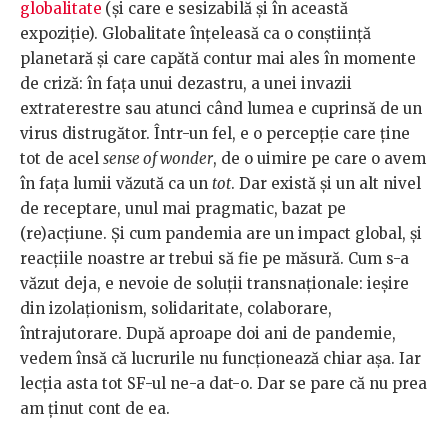
globalitate
(și care e sesizabilă și în această
expoziție). Globalitate înțeleasă ca o conștiință
planetară și care capătă contur mai ales în momente
de criză: în fața unui dezastru, a unei invazii
extraterestre sau atunci când lumea e cuprinsă de un
virus distrugător. Într-un fel, e o percepție care ține
tot de acel
sense of wonder
, de o uimire pe care o avem
în fața lumii văzută ca un
tot
. Dar există și un alt nivel
de receptare, unul mai pragmatic, bazat pe
(re)acțiune. Și cum pandemia are un impact global, și
reacțiile noastre ar trebui să fie pe măsură. Cum s-a
văzut deja, e nevoie de soluții transnaționale: ieșire
din izolaționism, solidaritate, colaborare,
întrajutorare. După aproape doi ani de pandemie,
vedem însă că lucrurile nu funcționează chiar așa. Iar
lecția asta tot SF-ul ne-a dat-o. Dar se pare că nu prea
am ținut cont de ea.