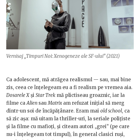
Vernisaj „Timpuri Noi: Xenogeneze ale SF-ului” (2021)
Ca adolescent, mă atrăgea realismul — sau, mai bine
zis, ceea ce înțelegeam eu a fi realism pe vremea aia.
Dosarele X
și
Star Trek
mă plictiseau groaznic, iar la
filme ca
Alien
sau
Matrix
am refuzat inițial să merg
dintr-un soi de încăpățânare. Eram mai
old school
, ca
să zic așa: mă uitam la thriller-uri, la seriale polițiste
și la filme cu mafioți, și citeam autori „grei” (pe care
nu-i înțelegeam tot timpul), în general clasici ruși,