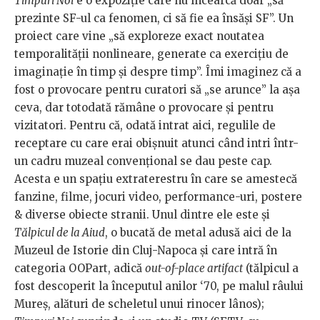
Timpuri Noi
e o expoziție care nu încearcă doar „să
prezinte SF-ul ca fenomen, ci să fie ea însăși SF”. Un
proiect care vine „să exploreze exact noutatea
temporalității nonlineare, generate ca exerciţiu de
imaginaţie în timp şi despre timp”. Îmi imaginez că a
fost o provocare pentru curatori să „se arunce” la așa
ceva, dar totodată rămâne o provocare și pentru
vizitatori. Pentru că, odată intrat aici, regulile de
receptare cu care erai obișnuit atunci când intri într-
un cadru muzeal convențional se dau peste cap.
Acesta e un spațiu extraterestru în care se amestecă
fanzine, filme, jocuri video, performance-uri, postere
& diverse obiecte stranii. Unul dintre ele este și
Tălpicul de la Aiud
, o bucată de metal adusă aici de la
Muzeul de Istorie din Cluj-Napoca și care intră în
categoria OOPart, adică
out-of-place artifact
(tălpicul a
fost descoperit la începutul anilor ‘70, pe malul râului
Mureș, alături de scheletul unui rinocer lânos);