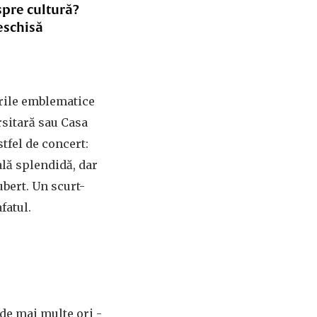
spre cultură?
eschisă
irile emblematice
rsitară sau Casa
stfel de concert:
lă splendidă, dar
ubert. Un scurt-
fatul.
 de mai multe ori -