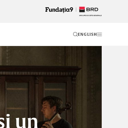
EN
și un