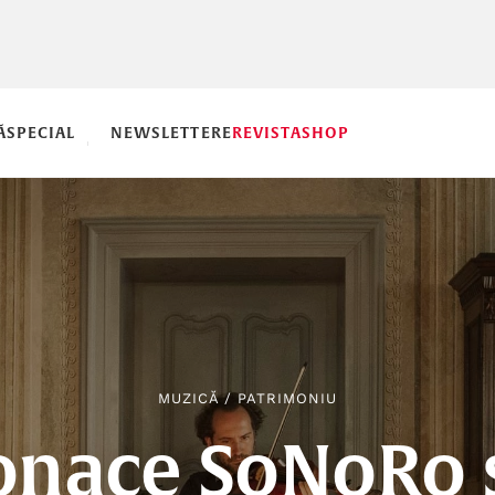
Ă
SPECIAL
NEWSLETTERE
REVISTA
SHOP
MUZICĂ
/
PATRIMONIU
onace SoNoRo 