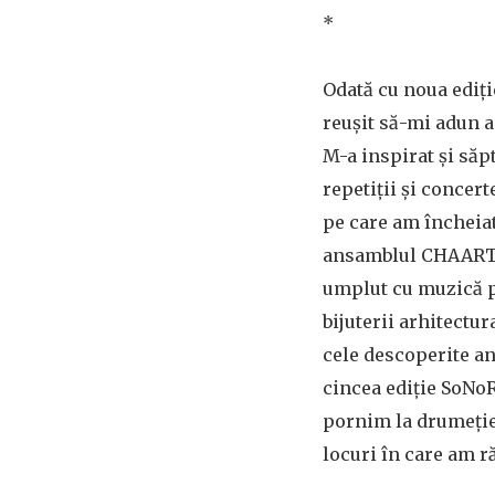
*
Odată cu noua ediț
reușit să-mi adun a
M-a inspirat și să
repetiții și concert
pe care am încheiat
ansamblul CHAARTS
umplut cu muzică p
bijuterii arhitectur
cele descoperite an
cincea ediție SoNoR
pornim la drumeție,
locuri în care am r