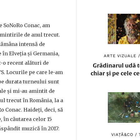
ie SoNoRo Conac, am
mintirile de anul trecut.
ptămâna intensă de
e în Elveția și Germania,
ARTE VIZUALE
-o recent alături de
Grădinarul udă to
. Locurile pe care le-am
chiar și pe cele c
e durata turneului sunt
ale și mi-au amintit de
ul trecut în România, la a
o Conac. Haideți, deci, să
 în căutarea celor 15
ăspândit muzică în 2017:
VIAȚĂ&CO
/