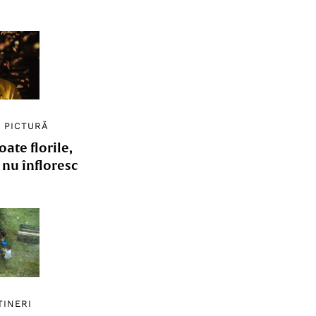
/
PICTURĂ
ate florile,
e nu înfloresc
TINERI