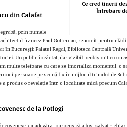
Ce cred tinerii de
Întrebare d
ncu din Calafat
degrabă, prin numele
 arhitectul francez Paul Gottereau, renumit pentru clăd
tat în Bucureșți: Palatul Regal, Biblioteca Centrală Unive
oriei. Un public încântat, dar vizibil neobișnuit cu un a
am multe telefoane cu care se imortaliza momentul, o sa
ia unei persoane pe scenă fix în mijlocul trioului de Sch
e a produs o revelație într-o localitate mică precum Cala
ncovenesc de la Potlogi
âncovenesc, cu adevărat norocos că a fost salvat - chiar