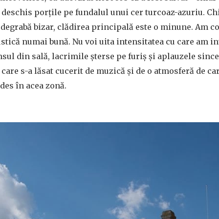
-a deschis porțile pe fundalul unui cer turcoaz-azuriu. C
 degrabă bizar, clădirea principală este o minune. Am co
custică numai bună. Nu voi uita intensitatea cu care am in
sul din sală, lacrimile șterse pe furiș și aplauzele sinc
 care s-a lăsat cucerit de muzică și de o atmosferă de car
des în acea zonă.