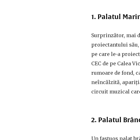
1. Palatul Mari
Surprinzător, mai 
proiectantului său,
pe care le-a proiec
CEC de pe Calea Vict
rumoare de fond, c
neîncălzită, apariț
circuit muzical car
2. Palatul Brâ
Un fastuos palat br