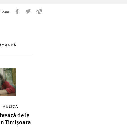
COMANDĂ
/
MUZICĂ
lvează de la
in Timișoara