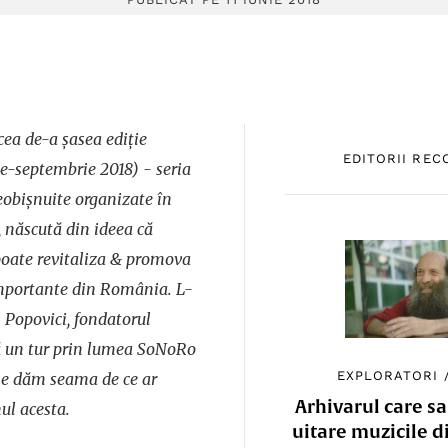
cea de-a şasea ediţie
EDITORII RE
ie-septembrie 2018) - seria
eobişnuite organizate în
, născută din ideea că
oate revitaliza & promova
importante din România. L-
 Popovici, fondatorul
că un tur prin lumea SoNoRo
EXPLORATORI
 ne dăm seama de ce ar
Arhivarul care sa
ul acesta.
uitare muzicile d