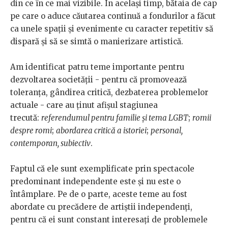
din ce în ce mai vizibile. În acelaşi timp, bătaia de cap
pe care o aduce căutarea continuă a fondurilor a făcut
ca unele spaţii şi evenimente cu caracter repetitiv să
dispară şi să se simtă o manierizare artistică.
Am identificat patru teme importante pentru
dezvoltarea societăţii - pentru că promovează
toleranţa, gândirea critică, dezbaterea problemelor
actuale - care au ţinut afişul stagiunea
trecută:
referendumul pentru familie și tema LGBT
;
romii
despre romi
;
abordarea critică a istoriei
;
personal,
contemporan, subiectiv
.
Faptul că ele sunt exemplificate prin spectacole
predominant independente este şi nu este o
întâmplare. Pe de o parte, aceste teme au fost
abordate cu precădere de artiştii independenţi,
pentru că ei sunt constant interesaţi de problemele