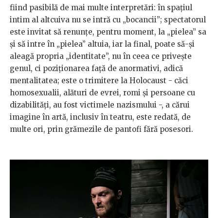
fiind pasibilă de mai multe interpretări: în spaţiul
intim al altcuiva nu se intră cu „bocancii”; spectatorul
este invitat să renunţe, pentru moment, la „pielea” sa
şi să intre în „pielea” altuia, iar la final, poate să-şi
aleagă propria „identitate”, nu în ceea ce priveşte
genul, ci poziţionarea faţă de anormativi, adică
mentalitatea; este o trimitere la Holocaust - căci
homosexualii, alături de evrei, romi şi persoane cu
dizabilităţi, au fost victimele nazismului -, a cărui
imagine în artă, inclusiv în teatru, este redată, de
multe ori, prin grămezile de pantofi fără posesori.