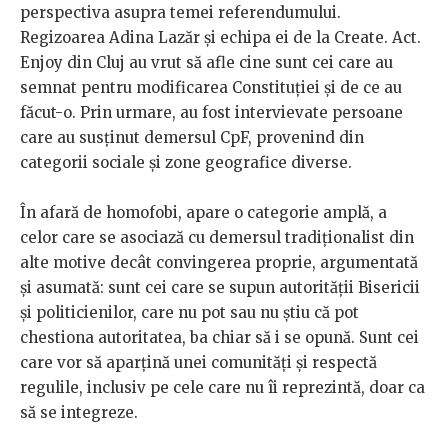
perspectiva asupra temei referendumului.
Regizoarea Adina Lazăr şi echipa ei de la Create. Act.
Enjoy din Cluj au vrut să afle cine sunt cei care au
semnat pentru modificarea Constituţiei şi de ce au
făcut-o. Prin urmare, au fost intervievate persoane
care au susţinut demersul CpF, provenind din
categorii sociale şi zone geografice diverse.
În afară de homofobi, apare o categorie amplă, a
celor care se asociază cu demersul tradiţionalist din
alte motive decât convingerea proprie, argumentată
şi asumată: sunt cei care se supun autorităţii Bisericii
şi politicienilor, care nu pot sau nu ştiu că pot
chestiona autoritatea, ba chiar să i se opună. Sunt cei
care vor să aparţină unei comunităţi şi respectă
regulile, inclusiv pe cele care nu îi reprezintă, doar ca
să se integreze.