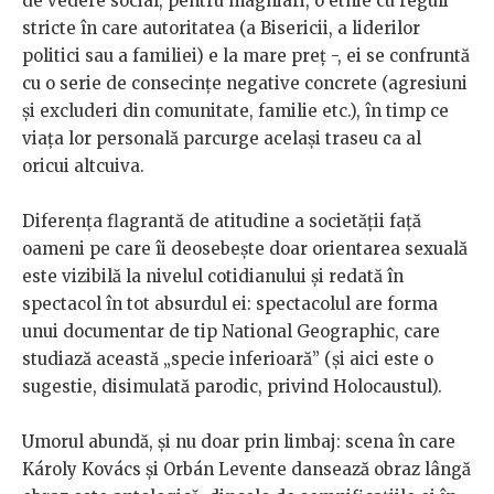
de vedere social, pentru maghiari, o etnie cu reguli
stricte în care autoritatea (a Bisericii, a liderilor
politici sau a familiei) e la mare preţ -, ei se confruntă
cu o serie de consecinţe negative concrete (agresiuni
şi excluderi din comunitate, familie etc.), în timp ce
viaţa lor personală parcurge acelaşi traseu ca al
oricui altcuiva.
Diferenţa flagrantă de atitudine a societăţii faţă
oameni pe care îi deosebeşte doar orientarea sexuală
este vizibilă la nivelul cotidianului şi redată în
spectacol în tot absurdul ei: spectacolul are forma
unui documentar de tip National Geographic, care
studiază această „specie inferioară” (şi aici este o
sugestie, disimulată parodic, privind Holocaustul).
Umorul abundă, şi nu doar prin limbaj: scena în care
Károly Kovács şi Orbán Levente dansează obraz lângă