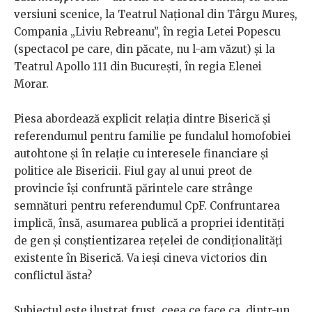
versiuni scenice, la Teatrul Naţional din Târgu Mureş,
Compania „Liviu Rebreanu”, în regia Letei Popescu
(spectacol pe care, din păcate, nu l-am văzut) şi la
Teatrul Apollo 111 din Bucureşti, în regia Elenei
Morar.
Piesa abordează explicit relaţia dintre Biserică şi
referendumul pentru familie pe fundalul homofobiei
autohtone şi în relaţie cu interesele financiare şi
politice ale Bisericii. Fiul gay al unui preot de
provincie îşi confruntă părintele care strânge
semnături pentru referendumul CpF. Confruntarea
implică, însă, asumarea publică a propriei identităţi
de gen şi conştientizarea reţelei de condiţionalităţi
existente în Biserică. Va ieşi cineva victorios din
conflictul ăsta?
Subiectul este ilustrat frust, ceea ce face ca, dintr-un