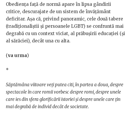
Obedienţa faţă de normă apare în lipsa gândirii
critice, descurajate de un sistem de învăţământ
deficitar. Aşa că, privind panoramic, cele două tabere
(tradiţionaliştii şi persoanele LGBT) se confruntă mai
degrabă cu un context viciat, al prăbuşirii educaţiei (şi
al sărăciei), decât una cu alta.
(
va urma
)
*
Săptămâna viitoare veți putea citi, în partea a doua, despre
spectacole în care romii vorbesc despre romi, despre unele
care ies din sfera glorificării istoriei și despre unele care țin
mai degrabă de individ decât de societate.