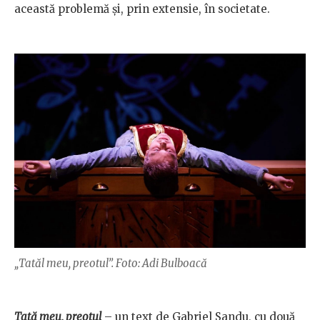
această problemă şi, prin extensie, în societate.
„Tatăl meu, preotul”. Foto: Adi Bulboacă
Tată meu, preotul
– un text de Gabriel Sandu, cu două