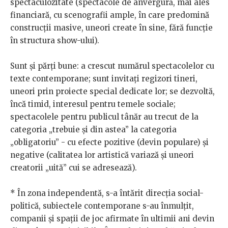
spectaculozitate (spectacole de anvergură, mai ales
financiară, cu scenografii ample, în care predomină
construcţii masive, uneori create în sine, fără funcţie
în structura show-ului).
Sunt şi părți bune: a crescut numărul spectacolelor cu
texte contemporane; sunt invitaţi regizori tineri,
uneori prin proiecte special dedicate lor; se dezvoltă,
încă timid, interesul pentru temele sociale;
spectacolele pentru publicul tânăr au trecut de la
categoria „trebuie şi din astea” la categoria
„obligatoriu” - cu efecte pozitive (devin populare) şi
negative (calitatea lor artistică variază şi uneori
creatorii „uită” cui se adresează).
* În zona independentă, s-a întărit direcţia social-
politică, subiectele contemporane s-au înmulțit,
companii şi spaţii de joc afirmate în ultimii ani devin