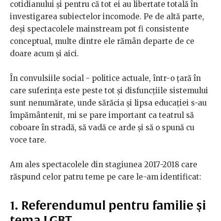
cotidianului şi pentru că tot ei au libertate totală în
investigarea subiectelor incomode. Pe de altă parte,
deşi spectacolele mainstream pot fi consistente
conceptual, multe dintre ele rămân departe de ce
doare acum şi aici.
În convulsiile social - politice actuale, într-o ţară în
care suferinţa este peste tot şi disfuncţiile sistemului
sunt nenumărate, unde sărăcia şi lipsa educaţiei s-au
împământenit, mi se pare important ca teatrul să
coboare în stradă, să vadă ce arde şi să o spună cu
voce tare.
Am ales spectacolele din stagiunea 2017-2018 care
răspund celor patru teme pe care le-am identificat:
1. Referendumul pentru familie şi
tema LGBT