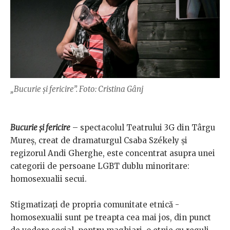
„Bucurie şi fericire”. Foto: Cristina Gânj
Bucurie şi fericire
– spectacolul Teatrului 3G din Târgu
Mureş, creat de dramaturgul Csaba Székely şi
regizorul Andi Gherghe, este concentrat asupra unei
categorii de persoane LGBT dublu minoritare:
homosexualii secui.
Stigmatizaţi de propria comunitate etnică -
homosexualii sunt pe treapta cea mai jos, din punct