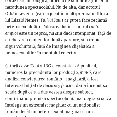
obraz este antologică, dincolo de semnificaţiile ei în
naraţiunea spectacolului. Nu de alta, dar actorul
Orbán Levente (care a jucat în multipremiatul film al
lui László Nemes,
Fiul lui Saul
) ar putea face reclamă
heterosexualităţii. Folosirea lui într-un rol
contre-
emploi
este un reproş, nu ştiu dacă intenţionat, faţă de
etichetarea oamenilor după aparenţe, şi o ironie,
sigur voluntară, faţă de imaginea clişeistică a
homosexualilor în mentalul colectiv.
Şi încă ceva: Teatrul 3G a constatat că publicul,
numeros la precedenta lor producţie,
MaRó
, care
analiza convieţuirea româno - maghiară, a fost
interesat iniţial de
Bucurie şi fericire
, dar a început să
scadă după ce s-a dus vestea despre subiect,
confirmând premisa spectacolului: mai degrabă se va
înţelege un extremist maghiar cu un naţionalist
român decât un heterosexual maghiar cu un