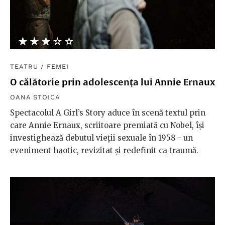
★★★★★
☆☆☆☆☆
TEATRU
/
FEMEI
O călătorie prin adolescența lui Annie Ernaux
OANA STOICA
Spectacolul A Girl’s Story aduce în scenă textul prin
care Annie Ernaux, scriitoare premiată cu Nobel, își
investighează debutul vieții sexuale în 1958 - un
eveniment haotic, revizitat și redefinit ca traumă.