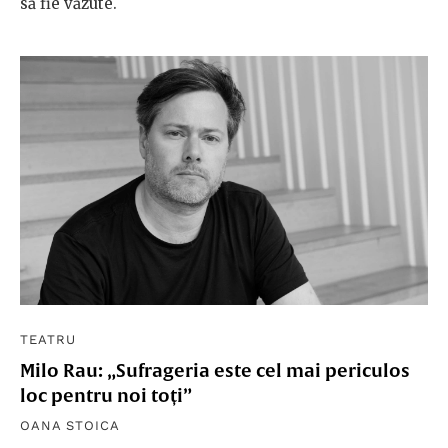
să fie văzute.
TEATRU
Milo Rau: „Sufrageria este cel mai periculos
loc pentru noi toți”
OANA STOICA