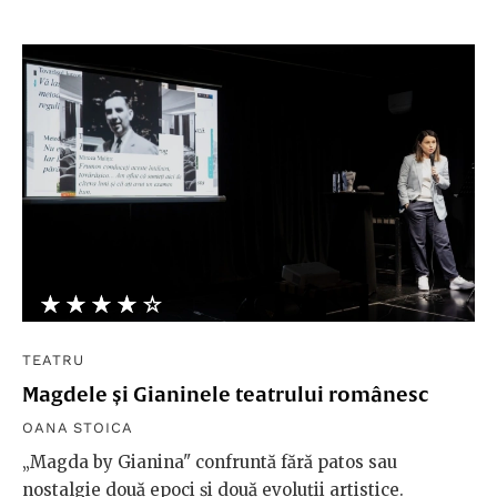
★★★★★
☆☆☆☆☆
TEATRU
Magdele și Gianinele teatrului românesc
OANA STOICA
„Magda by Gianina" confruntă fără patos sau
nostalgie două epoci și două evoluții artistice.