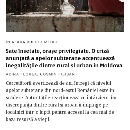
ÎN AFARA BULEI
/
MEDIU
Sate însetate, orașe privilegiate. O criză
anunțată a apelor subterane accentuează
inegalitățile dintre rural și urban în Moldova
ADINA FLOREA
,
COSMIN FILIȘAN
Cercetătorii avertizează de ani întregi că nivelul
apelor subterane din nord-estul României este în
scădere. Autoritățile reacționează cu întârziere, iar
discrepanța dintre rural și urban îi împinge pe
localnici într-o luptă pentru accesul la cea mai de
bază resursă a vieții.