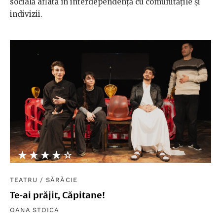
socială aflată în interdependență cu comunitățile și
indivizii.
★★★★★
☆☆☆☆☆
TEATRU
/
SĂRĂCIE
Te-ai prăjit, Căpitane!
OANA STOICA