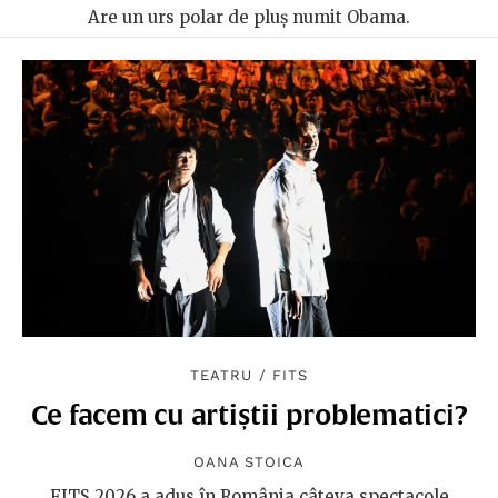
Are un urs polar de pluş numit Obama.
TEATRU
/
FITS
Ce facem cu artiștii problematici?
OANA STOICA
FITS 2026 a adus în România câteva spectacole