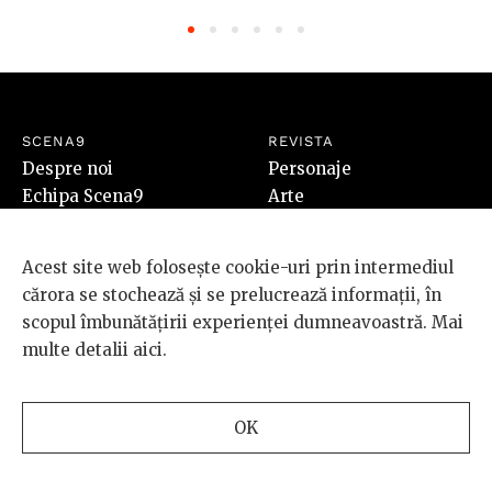
SCENA9
REVISTA
Despre noi
Personaje
Echipa Scena9
Arte
BRD și Scena9
Intră la idei
Vrei să publici pe
Lumea noastră
Acest site web folosește cookie-uri prin intermediul
Scena9?
Special
cărora se stochează și se prelucrează informații, în
Newsletter
scopul îmbunătățirii experienței dumneavoastră. Mai
Contact
multe detalii
aici
.
SHOP
Revista Scena9 #7
Cumpără
OK
PLUS