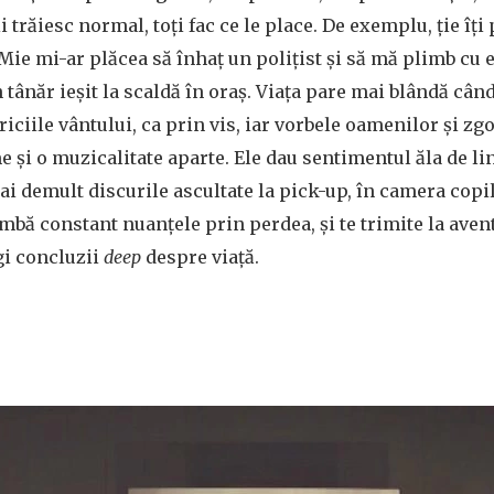
 trăiesc normal, toți fac ce le place. De exemplu, ție îți
Mie mi-ar plăcea să înhaț un polițist și să mă plimb cu e
 tânăr ieșit la scaldă în oraș. Viața pare mai blândă când
riciile vântului, ca prin vis, iar vorbele oamenilor și z
 și o muzicalitate aparte. Ele dau sentimentul ăla de lin
ai demult discurile ascultate la pick-up, în camera copil
mbă constant nuanțele prin perdea, și te trimite la aven
agi concluzii
deep
despre viață.