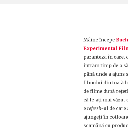
Mâine începe
Buch
Experimental Fil
paranteza în care, 
intrăm timp de o 
până unde a ajuns s
filmului din toată l
de filme după rețet
că le-ați mai văzut 
e
refresh-
ul de care 
ajungeți în cotloa
seamănă cu producț