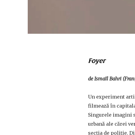
Foyer
de Ismaïl Bahri (Fran
Un experiment artis
filmează în capitala
Singurele imagini s
urbană ale cărei ver
secția de poliție. D