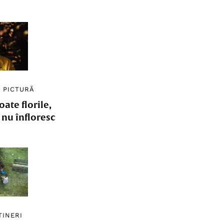
/
PICTURĂ
ate florile,
e nu înfloresc
TINERI