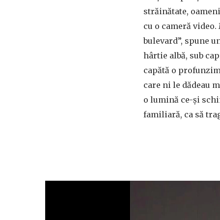
străinătate, oamenii
cu o cameră video. 
bulevard”, spune un
hârtie albă, sub cap
capătă o profunzime
care ni le dădeau m
o lumină ce-și schi
familiară, ca să tr