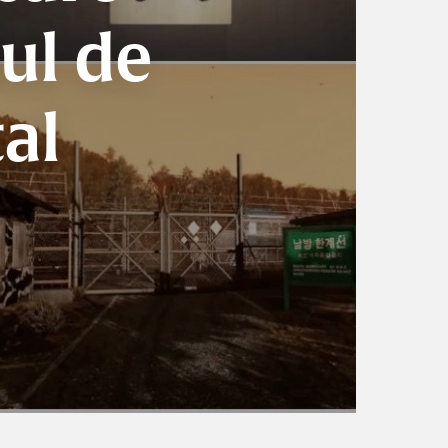
lul de
al