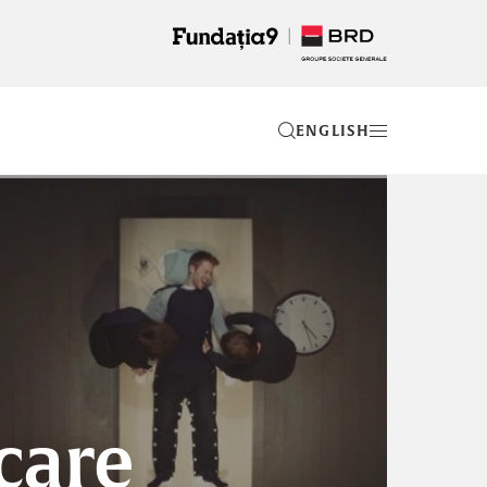
EN
care