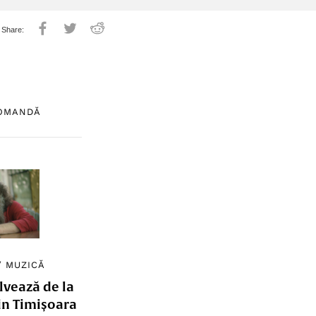
COMANDĂ
/
MUZICĂ
lvează de la
in Timișoara