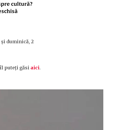
spre cultură?
eschisă
, și duminică, 2
l puteți găsi
aici
.