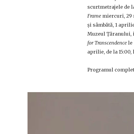
scurtmetrajele de 
Frame
miercuri, 29 
și sâmbătă, 1 aprili
Muzeul Țăranului, i
for Transcendence
le 
aprilie, de la 15:0
Programul complet a