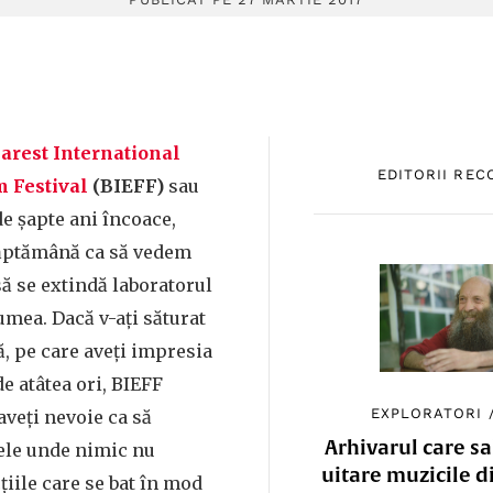
arest International
EDITORII RE
m Festival
(BIEFF)
sau
de șapte ani încoace,
săptămână ca să vedem
ă se extindă laboratorul
umea. Dacă v-ați săturat
ă, pe care aveți impresia
de atâtea ori, BIEFF
EXPLORATORI
aveți nevoie ca să
Arhivarul care sa
nele unde nimic nu
uitare muzicile d
iile care se bat în mod