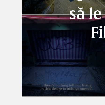
să le
F