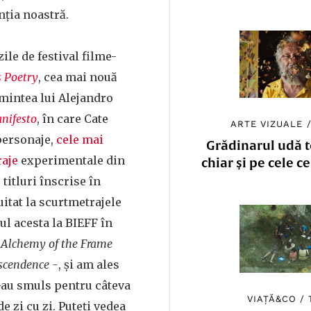
nția noastră.
zile de festival filme-
s Poetry
, cea mai nouă
mintea lui Alejandro
nifesto
, în care Cate
ARTE VIZUALE
personaje,
cele mai
Grădinarul udă to
aje
experimentale din
chiar și pe cele c
 titluri înscrise în
itat la scurtmetrajele
l acesta la BIEFF în
 Alchemy of the Frame
scendence -
, și am ales
-au smuls pentru câteva
VIAȚĂ&CO
/
de zi cu zi. Puteți vedea