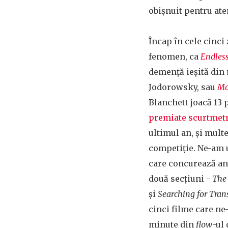
obișnuit pentru ate
Încap în cele cinci 
fenomen, ca
Endles
demență ieșită din 
Jodorowsky, sau
Ma
Blanchett joacă 13 
premiate scurtmetr
ultimul an, și multe
competiție. Ne-am u
care concurează anu
două secțiuni -
The
și
Searching for Tran
cinci filme care ne
minute din
flow
-ul 