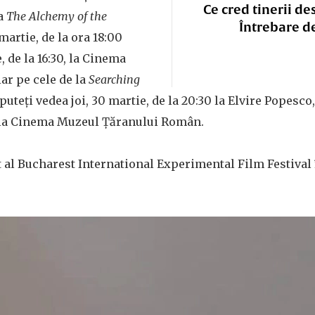
Ce cred tinerii de
la
The Alchemy of the
Întrebare d
martie, de la ora 18:00
e, de la 16:30, la Cinema
ar pe cele de la
Searching
puteți vedea joi, 30 martie, de la 20:30 la Elvire Popesco
0, la Cinema Muzeul Țăranului Român.
l Bucharest International Experimental Film Festival î