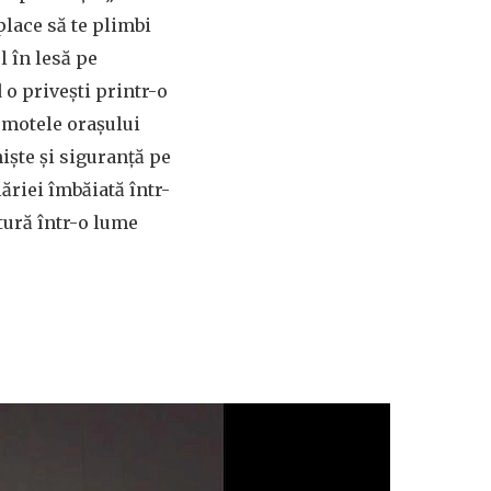
 place să te plimbi
l în lesă pe
 o privești printr-o
gomotele orașului
iște și siguranță pe
ăriei îmbăiată într-
tură într-o lume