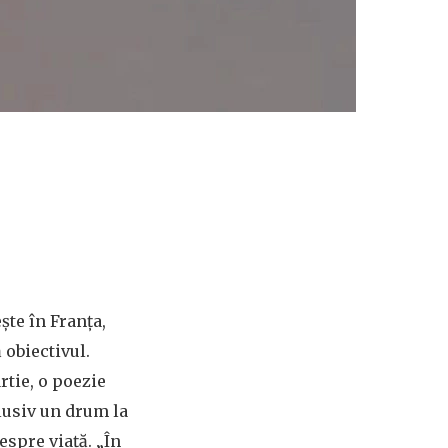
ște în Franța,
 obiectivul.
rtie, o poezie
clusiv un drum la
espre viață. „În