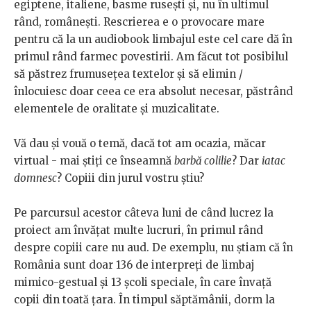
egiptene, italiene, basme rusești și, nu în ultimul
rând, românești. Rescrierea e o provocare mare
pentru că la un audiobook limbajul este cel care dă în
primul rând farmec povestirii. Am făcut tot posibilul
să păstrez frumusețea textelor și să elimin /
înlocuiesc doar ceea ce era absolut necesar, păstrând
elementele de oralitate și muzicalitate.
Vă dau și vouă o temă, dacă tot am ocazia, măcar
virtual - mai știți ce înseamnă
barbă colilie
? Dar
iatac
domnesc
? Copiii din jurul vostru știu?
Pe parcursul acestor câteva luni de când lucrez la
proiect am învățat multe lucruri, în primul rând
despre copiii care nu aud. De exemplu, nu știam că în
România sunt doar 136 de interpreți de limbaj
mimico-gestual și 13 școli speciale, în care învață
copii din toată țara. În timpul săptămânii, dorm la