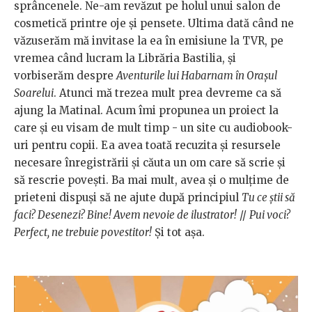
sprâncenele. Ne-am revăzut pe holul unui salon de
cosmetică printre oje și pensete. Ultima dată când ne
văzuserăm mă invitase la ea în emisiune la TVR, pe
vremea când lucram la Librăria Bastilia, și
vorbiserăm despre
Aventurile lui Habarnam în Orașul
Soarelui
. Atunci mă trezea mult prea devreme ca să
ajung la Matinal. Acum îmi propunea un proiect la
care și eu visam de mult timp - un site cu audiobook-
uri pentru copii. Ea avea toată recuzita și resursele
necesare înregistrării și căuta un om care să scrie și
să rescrie povești. Ba mai mult, avea și o mulțime de
prieteni dispuși să ne ajute după principiul
Tu ce știi să
faci? Desenezi? Bine! Avem nevoie de ilustrator!
//
Pui voci?
Perfect, ne trebuie povestitor!
Și tot așa.