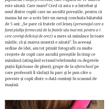
este sărată. Care mare? Cred că asta s-a întrebat și
unul dintre copiii care ne ascultă poveștile, pentru că
mama lui ne-a scris într-un mesaj concluzia băiatului
de 5 ani: „Se pare că fratele cel leneş (
personajul care a
furat piulița fermecată de la fratele său mai mic pentru a-i
cere covrigi delicioși de orez
) a mers să mănânce în toate
mările, că şi marea noastră e sărată”. În aceeași
ordine de idei, am tot primit fotografii cu multe
creștete de copii care ascultă poveștile în timp ce
mănâncă (atingând ecranul telefonului cu degetele
puțin lipicioase de piure), grupe de la
afterschool
pe
care profesorii îi răsfață în parc și le pun câte o
poveste și copii dintr-o dată cuminți în scaunul de
mașină.