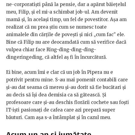
ne-corporatiști până la pensie, dar a apărut băiețelul
meu, Filip, și el mi-a schimbat job-ul. Am devenit
mamă și, în același timp, un fel de povestitor. Așa am
realizat că nu prea știu cum se numesc toate
animalele din cărțile de povești și nici „cum fac” ele.
Bine că Filip nu are deocamdată cum să verifice dacă
vulpea chiar face Ring-ding-ding-ding-
dingeringeding, că altfel aș fi în încurcătură.
Ei bine, acum îmi e clar că un job în Pipera nu e
potrivit pentru mine. S-au mai pomenit contabili care
și-au dat seama că mereu și-au dorit să fie bucătari și
au decis să își dea demisia ca să gătească. Și
profesoare care și-au deschis florării cochete sau foști
IT-iști pasionați de cafea care azi prepară super
băuturi. Cam așa s-a întâmplat și în cazul meu.
Acum un an și jumătate