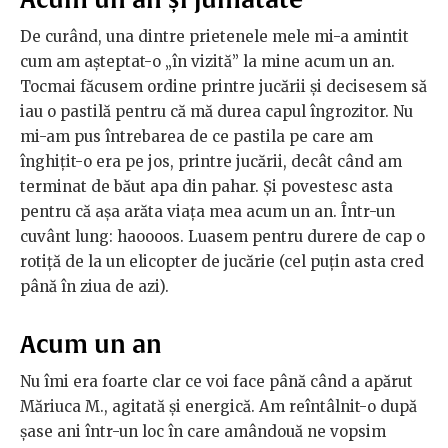
De curând, una dintre prietenele mele mi-a amintit
cum am așteptat-o „în vizită” la mine acum un an.
Tocmai făcusem ordine printre jucării și decisesem să
iau o pastilă pentru că mă durea capul îngrozitor. Nu
mi-am pus întrebarea de ce pastila pe care am
înghițit-o era pe jos, printre jucării, decât când am
terminat de băut apa din pahar. Și povestesc asta
pentru că așa arăta viața mea acum un an. Într-un
cuvânt lung: haoooos. Luasem pentru durere de cap o
rotiță de la un elicopter de jucărie (cel puțin asta cred
până în ziua de azi).
Acum un an
Nu îmi era foarte clar ce voi face până când a apărut
Măriuca M., agitată și energică. Am reîntâlnit-o după
șase ani într-un loc în care amândouă ne vopsim