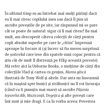
În ultimul timp m-au întrebat mai mulți părinți dacă
eu îi mai citesc copilului meu sau dacă îl pun să
asculte poveștile de pe site, iar răspunsul mi se pare
cât se poate de natural: sigur că îi mai citesc! Ba mai
mult, am descoperit câteva colecții de cărți pentru
copii absolut superbe pe care le „citim” împreună
aproape în fiecare zi (și încerc să fiu mereu surprinsă
de șoricelul care iese din spatele unui copac pentru că
știu cât de mult îl distrează pe Filip această poveste).
Mă refer aici la Usborne Books, o mulțime de cărți din
colecțiile Vlad și cartea cu genius,
Mama gâscă
ilustrată de Tony Wolf și altele. Dar asta nu înseamnă
că în mașină spre bunici și străbunici nu îl voi încuraja
(când va fi puuuțin mai mare) să asculte
Pățania
Iepurelui Alb
,
Muzicanții
,
Degețica
și alte povești care
îmi sunt și mie dragi. E ca în vorba aceea: Povestea