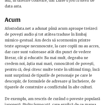
auz, în diferite contexte, dar Luise
a fost cu ideea
de
data asta.
Acum
Afostodata.net a adunat până acum aproape treizeci
de povești audio și tot atâtea traduse în limbaj
mimico-gestual. Am decis să scormonim printre
texte aproape necunoscute, la care copiii nu au acces,
dar care sunt valoroase atât din punct de vedere
literar, cât și educativ. Ba mai mult, degeaba ne
credem noi, ăștia mai mari, cunoscători de povești,
pentru că, deși citesc multe texte în ultimul timp, încă
sunt surprinsă de tipurile de personaje pe care le
descopăr, de formulele de adresare și încheiere, de
tiparele de construire a conflictului în alte culturi.
De exemplu, am rescris de curând o poveste populară
japoneză,
Piulița fermecată
, care explică de ce marea