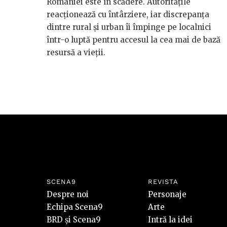
României este în scădere. Autoritățile
reacționează cu întârziere, iar discrepanța
dintre rural și urban îi împinge pe localnici
într-o luptă pentru accesul la cea mai de bază
resursă a vieții.
SCENA9
REVISTA
Despre noi
Personaje
Echipa Scena9
Arte
BRD și Scena9
Intră la idei