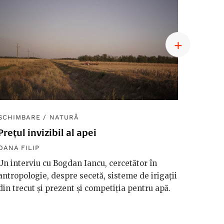
SCHIMBARE
/
NATURĂ
SCHIM
Prețul invizibil al apei
Diplom
macro
OANA FILIP
OANA F
Un interviu cu Bogdan Iancu, cercetător în
antropologie, despre secetă, sisteme de irigații
Håkan 
din trecut și prezent și competiția pentru apă.
vorbeșt
vreme 
valori