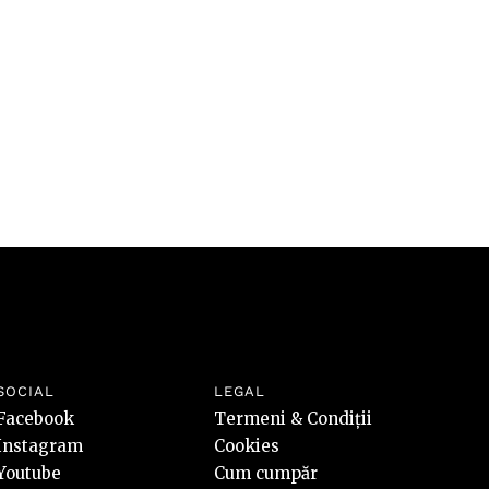
riscuri
SOCIAL
LEGAL
Facebook
Termeni & Condiții
Instagram
Cookies
Youtube
Cum cumpăr