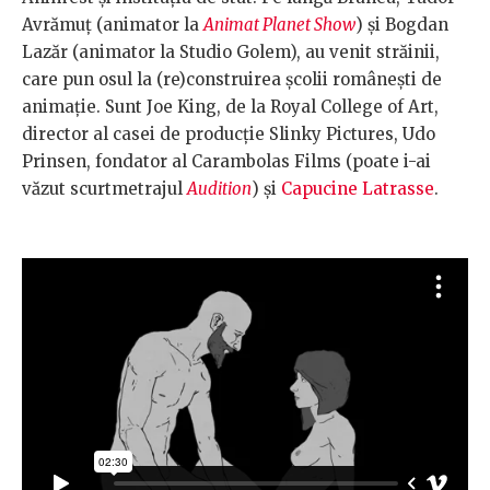
Avrămuț (animator la
Animat Planet Show
) și Bogdan
Lazăr (animator la Studio Golem), au venit străinii,
care pun osul la (re)construirea școlii românești de
animație. Sunt Joe King, de la Royal College of Art,
director al casei de producție Slinky Pictures, Udo
Prinsen, fondator al Carambolas Films (poate i-ai
văzut scurtmetrajul
Audition
) și
Capucine Latrasse
.