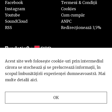
Facebook
Termeni & Condiții
Instagram
Cookies
Youtube
Cum cumpăr
SoundCloud
ANPC
RSS
Redirecționează 3,5%
Acest site web folosește cookie-uri prin intermediul
© 2026 BRD Groupe Société Générale, toate drepturile rezervate.
cărora se stochează și se prelucrează informații, în
Scena 9 este un proiect sustinut de
BRD GROUPE SOCIÉTÉ
scopul îmbunătățirii experienței dumneavoastră. Mai
GÉNÉRALE
.
multe detalii
aici
.
Design and development
OK
by
INTERKORP