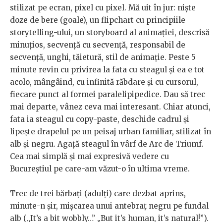
stilizat pe ecran, pixel cu pixel. Mă uit în jur: niște
doze de bere (goale), un flipchart cu principiile
storytelling-ului, un storyboard al animației, descrisă
minuțios, secvență cu secvență, responsabil de
secvență, unghi, tăietură, stil de animație. Peste 5
minute revin cu privirea la fata cu steagul și ea e tot
acolo, mângâind, cu infinită răbdare și cu cursorul,
fiecare punct al formei paralelipipedice. Dau să trec
mai departe, vânez ceva mai interesant. Chiar atunci,
fata ia steagul cu copy-paste, deschide cadrul și
lipește drapelul pe un peisaj urban familiar, stilizat în
alb și negru. Agață steagul în vârf de Arc de Triumf.
Cea mai simplă și mai expresivă vedere cu
Bucureștiul pe care-am văzut-o în ultima vreme.
Trec de trei bărbați (adulți) care dezbat aprins,
minute-n șir, mișcarea unui antebraț negru pe fundal
alb („It’s a bit wobbly…” „But it’s human, it’s natural!”).