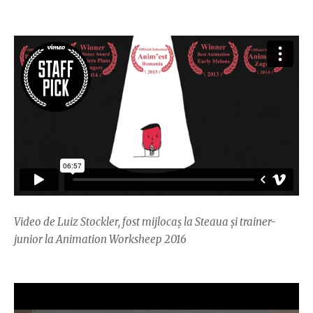
Video de Luiz Stockler, fost mijlocaș la Steaua și trainer-
junior la Animation Worksheep 2016