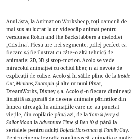
Anul ăsta, la Animation Worksheep, toți oamenii de
mai sus au lucrat la un videoclip animat pentru
versiunea Robin and the Backstabbers a melodiei
„Cristina”. Piesa are trei segmente, prilej perfect ca
fiecare să fie ilustrat cu câte-o altă tehnică de
animație: 2D, 3D și stop-motion. Acolo se vede
miracolul animației cu ochiul liber, n-ai nevoie de
explicații de culise. Acolo și în sălile pline de la
Inside
Out, Minions, Zootopia
și alte minuni Pixar,
DreamWorks, Disney ș.a. Acolo și-n fiecare dimineață
liniștită asigurată de desene animate părinților din
lumea-ntreagă. În animațiile care ne-au punctat
viețile, din copilărie până azi, de la
Tom & Jerry
și
Sailor Moon
la
Adventure Time
și
Ben 10
și până la
serialele pentru adulți
Bojack Horseman
și
Family Guy
.
Pentru cinematografia românească, animația e motiv