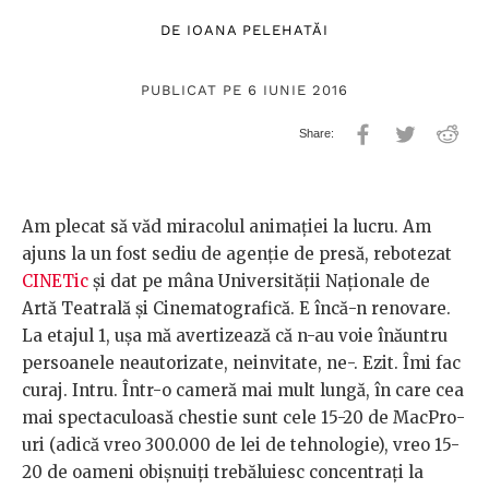
DE
IOANA PELEHATĂI
PUBLICAT PE 6 IUNIE 2016
Am plecat să văd miracolul animației la lucru. Am
ajuns la un fost sediu de agenție de presă, rebotezat
CINETic
și dat pe mâna Universității Naționale de
Artă Teatrală și Cinematografică. E încă-n renovare.
La etajul 1, ușa mă avertizează că n-au voie înăuntru
persoanele neautorizate, neinvitate, ne-. Ezit. Îmi fac
curaj. Intru. Într-o cameră mai mult lungă, în care cea
mai spectaculoasă chestie sunt cele 15-20 de MacPro-
uri (adică vreo 300.000 de lei de tehnologie), vreo 15-
20 de oameni obișnuiți trebăluiesc concentrați la