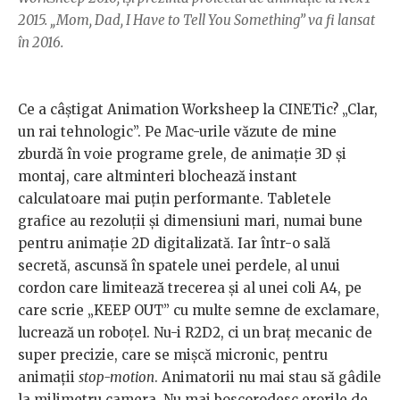
2015. „Mom, Dad, I Have to Tell You Something” va fi lansat
în 2016.
Ce a câștigat Animation Worksheep la CINETic? „Clar,
un rai tehnologic”. Pe Mac-urile văzute de mine
zburdă în voie programe grele, de animație 3D și
montaj, care altminteri blochează instant
calculatoare mai puțin performante. Tabletele
grafice au rezoluții și dimensiuni mari, numai bune
pentru animație 2D digitalizată. Iar într-o sală
secretă, ascunsă în spatele unei perdele, al unui
cordon care limitează trecerea și al unei coli A4, pe
care scrie „KEEP OUT” cu multe semne de exclamare,
lucrează un roboțel. Nu-i R2D2, ci un braț mecanic de
super precizie, care se mișcă micronic, pentru
animații
stop-motion
. Animatorii nu mai stau să gâdile
la milimetru camera. Nu mai boscorodesc erorile de