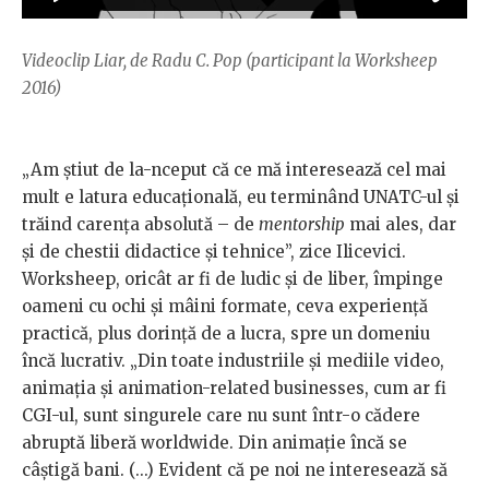
Videoclip Liar, de Radu C. Pop (participant la Worksheep
2016)
„Am știut de la-nceput că ce mă interesează cel mai
mult e latura educațională, eu terminând UNATC-ul și
trăind carența absolută – de
mentorship
mai ales, dar
și de chestii didactice și tehnice”, zice Ilicevici.
Worksheep, oricât ar fi de ludic și de liber, împinge
oameni cu ochi și mâini formate, ceva experiență
practică, plus dorință de a lucra, spre un domeniu
încă lucrativ. „Din toate industriile și mediile video,
animația și animation-related businesses, cum ar fi
CGI-ul, sunt singurele care nu sunt într-o cădere
abruptă liberă worldwide. Din animație încă se
câștigă bani. (...) Evident că pe noi ne interesează să