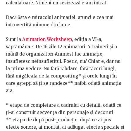
calculatoare. Nimeni nu sesizează c-am intrat.
Dacă ăsta e miracolul animației, atunci e cea mai
introvertită minune din lume.
Sunt la
Animation Worksheep
, ediția a VI-a,
săptămâna 3. De 16 zile 12 animatori, 5 traineri și o
mână de organizatori Animest fac animație,
însuflețesc neînsuflețitul. Poetic, nu? Chiar e, dar nu
la prima vedere. Nu fără răbdare, fără tăceri lungi,
fără migăleala de la compositing* și orele lungi în
care aștepți să ți se randeze** naibii odată animația
aia.
* etapa de completare a cadrului cu detalii, odată ce
ți-ai construit secvența din personaje și decoruri.
** etapa de după post-producție, după ce ai pus
efecte sonore, ai montat, ai adăugat efecte speciale și