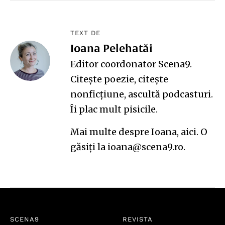
TEXT DE
Ioana Pelehatăi
Editor coordonator Scena9.
Citește poezie, citește
nonficțiune, ascultă podcasturi.
Îi plac mult pisicile.
Mai multe despre Ioana,
aici
. O
găsiți la ioana@scena9.ro.
SCENA9
REVISTA