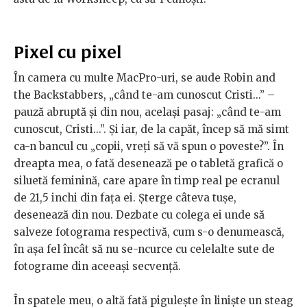
Pixel cu pixel
În camera cu multe MacPro-uri, se aude Robin and
the Backstabbers, „când te-am cunoscut Cristi...” –
pauză abruptă și din nou, același pasaj: „când te-am
cunoscut, Cristi...”. Și iar, de la capăt, încep să mă simt
ca-n bancul cu „copii, vreți să vă spun o poveste?”. În
dreapta mea, o fată desenează pe o tabletă grafică o
siluetă feminină, care apare în timp real pe ecranul
de 21,5 inchi din fața ei. Șterge câteva tușe,
desenează din nou. Dezbate cu colega ei unde să
salveze fotograma respectivă, cum s-o denumească,
în așa fel încât să nu se-ncurce cu celelalte sute de
fotograme din aceeași secvență.
În spatele meu, o altă fată pigulește în liniște un steag