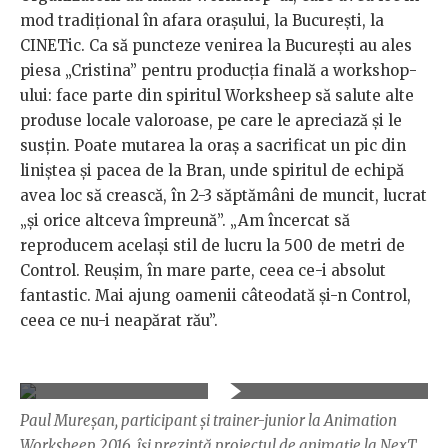
mod tradițional în afara orașului, la București, la
CINETic. Ca să puncteze venirea la București au ales
piesa „Cristina” pentru producția finală a workshop-
ului: face parte din spiritul Worksheep să salute alte
produse locale valoroase, pe care le apreciază și le
susțin. Poate mutarea la oraș a sacrificat un pic din
liniștea și pacea de la Bran, unde spiritul de echipă
avea loc să crească, în 2-3 săptămâni de muncit, lucrat
„și orice altceva împreună”. „Am încercat să
reproducem același stil de lucru la 500 de metri de
Control. Reușim, în mare parte, ceea ce-i absolut
fantastic. Mai ajung oamenii câteodată și-n Control,
ceea ce nu-i neapărat rău”.
Paul Mureșan, participant și trainer-junior la Animation
Worksheep 2016, își prezintă proiectul de animație la NexT