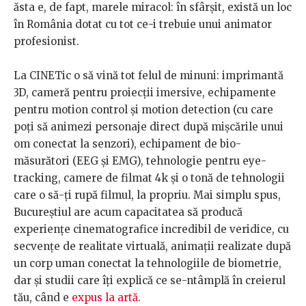
ăsta e, de fapt, marele miracol: în sfârșit, există un loc
în România dotat cu tot ce-i trebuie unui animator
profesionist.
La CINETic o să vină tot felul de minuni: imprimantă
3D, cameră pentru proiecții imersive, echipamente
pentru motion control și motion detection (cu care
poți să animezi personaje direct după mișcările unui
om conectat la senzori), echipament de bio-
măsurători (EEG și EMG), tehnologie pentru eye-
tracking, camere de filmat 4k și o tonă de tehnologii
care o să-ți rupă filmul, la propriu. Mai simplu spus,
Bucureștiul are acum capacitatea să producă
experiențe cinematografice incredibil de veridice, cu
secvențe de realitate virtuală, animații realizate după
un corp uman conectat la tehnologiile de biometrie,
dar și studii care îți explică ce se-ntâmplă în creierul
tău, când e
expus la artă
.