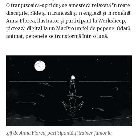
O franțuzoaică-spiriduș se amestecă relaxată în toate
discuțiile, râde și-n franceză și-n engleză și-n română.
Anna Florea, ilustrator și participant la Worksheep,
pictează digital la un MacPro un fel de pepene. Odată
animat, pepenele se transformă într-o lună.
.gif de Anna Florea, participantă și trainer-junior la