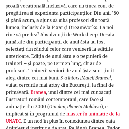
școală vocațională incluzivă, care nu ținea cont de
pregătirea și experiența participanților. Din anii ‘80
și până acum, a ajuns să aibă profesori din toată
lumea, inclusiv de la Pixar și DreamWorks. La noi
cine să predea? Absolvenții de Worksheep. De-aia
jumătate din participanții de anul ăsta au fost
selectați din rândul celor care veniseră la edițiile
anterioare. Ediția de anul ăsta e o pepinieră de
traineri – și poate, pe termen lung, chiar de
profesori. Trainerii seniori de anul ăsta sunt țintit
aleși dintre cei mai buni.
S-a întors [Matei] Branea!
,
vuiau cercurile mai artsy din București, la final de
primăvară.
Branea
, unul dintre cei mai cunoscuți
ilustratori români contemporani, care face și
animație din 2000 (
Omulan, Planeta Moldova
), e
implicat și în programul de
master în animație de la
UNATC
. E un nod în plus în conexiunea dintre oaia
Anim’est și instituția de stat. Pe lângă Branea, Tudor