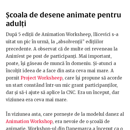
Școala de desene animate pentru
adulți
După 5 ediții de Animation Worksheep, Ilicevici s-a
uitat un pic în urmă, la „absolvenții” edițiilor
precedente. A observat că de multe ori reveneau la
Anim’est pe post de participanți. Mai important,
poate, își găseau de muncă în domeniu. Și-atunci a
încolțit ideea de a face din asta ceva mai mare. A
pornit
Project Worksheep
, care își propune să acorde
un start constând într-un mic grant participanților,
dar și să-i ajute să aplice la CNC. Era un început, dar
viziunea era ceva mai mare.
În viziunea asta, care pornește de la modelul danez al
Animation Workshop
, era nevoie de o școală de
animație. Workshop-ul din Danemarca a început ca o