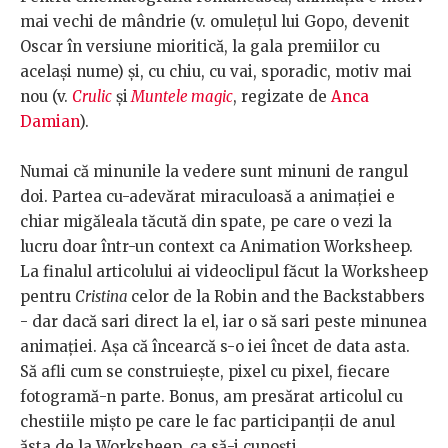
mai vechi de mândrie (v. omulețul lui Gopo, devenit
Oscar în versiune mioritică, la gala premiilor cu
același nume) și, cu chiu, cu vai, sporadic, motiv mai
nou (v.
Crulic
și
Muntele magic
, regizate de
Anca
Damian
).
Numai că minunile la vedere sunt minuni de rangul
doi. Partea cu-adevărat miraculoasă a animației e
chiar migăleala tăcută din spate, pe care o vezi la
lucru doar într-un context ca Animation Worksheep.
La finalul articolului ai videoclipul făcut la Worksheep
pentru
Cristina
celor de la Robin and the Backstabbers
- dar dacă sari direct la el, iar o să sari peste minunea
animației. Așa că încearcă s-o iei încet de data asta.
Să afli cum se construiește, pixel cu pixel, fiecare
fotogramă-n parte. Bonus, am presărat articolul cu
chestiile mișto pe care le fac participanții de anul
ăsta de la Worksheep, ca să-i cunoști.