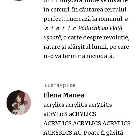
din Timișoara, unde se învârte
în cercuri, în căutarea cercului
perfect. Lucrează la romanul
ｅ
ｓｔｅｔｉｃ Păduchii au viață
ușoară
, o carte despre revoluție,
ratare și sfârșitul lumii, pe care
n-o va termina niciodată.
ILUSTRAȚII DE
Elena Manea
acrylics acryliCs acrYLiCs
aCrYLicS aCRYLICS
ACRYLICS ACRYLICS ACRYLICS
ACRYKICS AC. Poate fi găsită