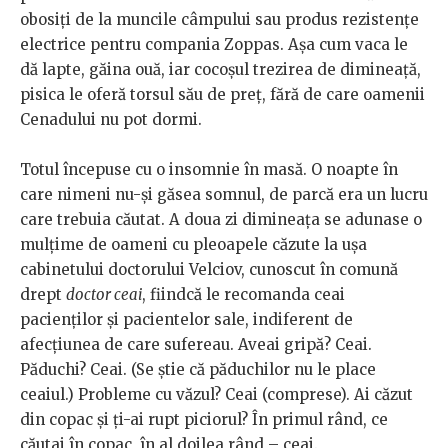
obosiți de la muncile câmpului sau produs rezistențe
electrice pentru compania Zoppas. Așa cum vaca le
dă lapte, găina ouă, iar cocoșul trezirea de dimineață,
pisica le oferă torsul său de preț, fără de care oamenii
Cenadului nu pot dormi.
Totul începuse cu o insomnie în masă. O noapte în
care nimeni nu-și găsea somnul, de parcă era un lucru
care trebuia căutat. A doua zi dimineața se adunase o
mulțime de oameni cu pleoapele căzute la ușa
cabinetului doctorului Velciov, cunoscut în comună
drept
doctor ceai
, fiindcă le recomanda ceai
pacienților și pacientelor sale, indiferent de
afecțiunea de care sufereau. Aveai gripă? Ceai.
Păduchi? Ceai. (Se știe că păduchilor nu le place
ceaiul.) Probleme cu văzul? Ceai (comprese). Ai căzut
din copac și ți-ai rupt piciorul? În primul rând, ce
căutai în copac, în al doilea rând – ceai.