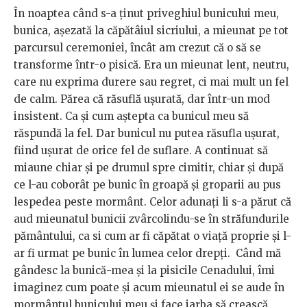
În noaptea când s-a ținut priveghiul bunicului meu,
bunica, așezată la căpătâiul sicriului, a mieunat pe tot
parcursul ceremoniei, încât am crezut că o să se
transforme într-o pisică. Era un mieunat lent, neutru,
care nu exprima durere sau regret, ci mai mult un fel
de calm. Părea că răsuflă ușurată, dar într-un mod
insistent. Ca și cum aștepta ca bunicul meu să
răspundă la fel. Dar bunicul nu putea răsufla ușurat,
fiind ușurat de orice fel de suflare. A continuat să
miaune chiar și pe drumul spre cimitir, chiar și după
ce l-au coborât pe bunic în groapă și groparii au pus
lespedea peste mormânt. Celor adunați li s-a părut că
aud mieunatul bunicii zvârcolindu-se în străfundurile
pământului, ca si cum ar fi căpătat o viață proprie și l-
ar fi urmat pe bunic în lumea celor drepți. Când mă
gândesc la bunică-mea și la pisicile Cenadului, îmi
imaginez cum poate și acum mieunatul ei se aude în
mormântul bunicului meu și face iarba să crească.