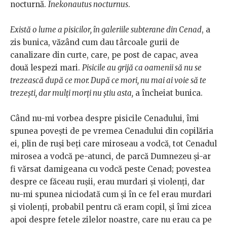
nocturnă.
Înekonautus nocturnus
.
Există o lume a pisicilor, în galeriile subterane din Cenad
, a
zis bunica, văzând cum dau târcoale gurii de
canalizare din curte, care, pe post de capac, avea
două lespezi mari.
Pisicile au grijă ca oamenii să nu se
trezească după ce mor. După ce mori, nu mai ai voie să te
trezești, dar mulți morți nu știu asta,
a încheiat bunica.
Când nu-mi vorbea despre pisicile Cenadului, îmi
spunea povești de pe vremea Cenadului din copilăria
ei, plin de ruși beți care miroseau a vodcă, tot Cenadul
mirosea a vodcă pe-atunci, de parcă Dumnezeu și-ar
fi vărsat damigeana cu vodcă peste Cenad; povestea
despre ce făceau rușii, erau murdari și violenți, dar
nu-mi spunea niciodată cum și în ce fel erau murdari
și violenți, probabil pentru că eram copil, și îmi zicea
apoi despre fetele zilelor noastre, care nu erau ca pe