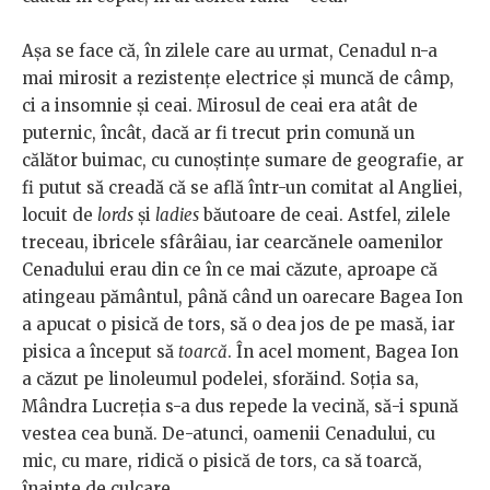
Așa se face că, în zilele care au urmat, Cenadul n-a
mai mirosit a rezistențe electrice și muncă de câmp,
ci a insomnie și ceai. Mirosul de ceai era atât de
puternic, încât, dacă ar fi trecut prin comună un
călător buimac, cu cunoștințe sumare de geografie, ar
fi putut să creadă că se află într-un comitat al Angliei,
locuit de
lords
și
ladies
băutoare de ceai. Astfel, zilele
treceau, ibricele sfârâiau, iar cearcănele oamenilor
Cenadului erau din ce în ce mai căzute, aproape că
atingeau pământul, până când un oarecare Bagea Ion
a apucat o pisică de tors, să o dea jos de pe masă, iar
pisica a început să
toarcă
. În acel moment, Bagea Ion
a căzut pe linoleumul podelei, sforăind. Soția sa,
Mândra Lucreția s-a dus repede la vecină, să-i spună
vestea cea bună. De-atunci, oamenii Cenadului, cu
mic, cu mare, ridică o pisică de tors, ca să toarcă,
înainte de culcare.