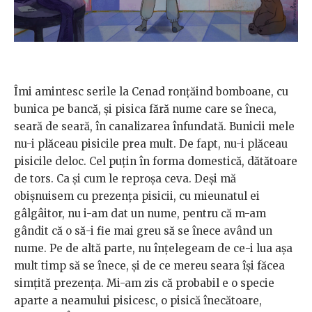
Îmi amintesc serile la Cenad ronțăind bomboane, cu
bunica pe bancă, și pisica fără nume care se îneca,
seară de seară, în canalizarea înfundată. Bunicii mele
nu-i plăceau pisicile prea mult. De fapt, nu-i plăceau
pisicile deloc. Cel puțin în forma domestică, dătătoare
de tors. Ca și cum le reproșa ceva. Deși mă
obișnuisem cu prezența pisicii, cu mieunatul ei
gâlgâitor, nu i-am dat un nume, pentru că m-am
gândit că o să-i fie mai greu să se înece având un
nume. Pe de altă parte, nu înțelegeam de ce-i lua așa
mult timp să se înece, și de ce mereu seara își făcea
simțită prezența. Mi-am zis că probabil e o specie
aparte a neamului pisicesc, o pisică înecătoare,