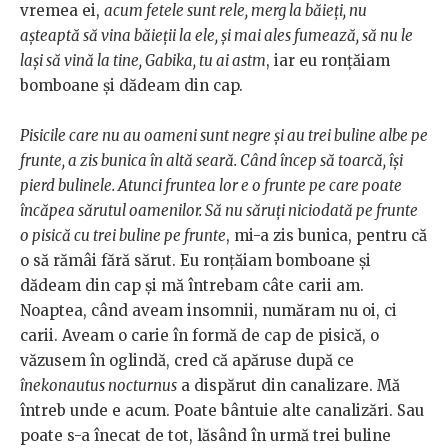
vremea ei,
acum fetele sunt rele, merg la băieți, nu
așteaptă să vina băieții la ele, și mai ales fumează, să nu le
lași să vină la tine, Gabika, tu ai astm
, iar eu ronțăiam
bomboane și dădeam din cap.
Pisicile care nu au oameni sunt negre și au trei buline albe pe
frunte, a zis bunica în altă seară. Când încep să toarcă, își
pierd bulinele. Atunci fruntea lor e o frunte pe care poate
încăpea sărutul oamenilor. Să nu săruți niciodată pe frunte
o pisică cu trei buline pe frunte
, mi-a zis bunica, pentru că
o să rămâi fără sărut. Eu ronțăiam bomboane și
dădeam din cap și mă întrebam câte carii am.
Noaptea, când aveam insomnii, număram nu oi, ci
carii. Aveam o carie în formă de cap de pisică, o
văzusem în oglindă, cred că apăruse după ce
înekonautus nocturnus
a dispărut din canalizare. Mă
întreb unde e acum. Poate bântuie alte canalizări. Sau
poate s-a înecat de tot, lăsând în urmă trei buline