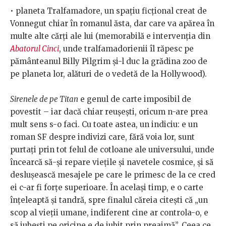
•
planeta Tralfamadore, un spațiu ficțional creat de
Vonnegut chiar în romanul ăsta, dar care va apărea în
multe alte cărți ale lui (memorabilă e intervenția din
Abatorul Cinci
, unde tralfamadorienii îl răpesc pe
pământeanul Billy Pilgrim și-l duc la grădina zoo de
pe planeta lor, alături de o vedetă de la Hollywood).
Sirenele de pe Titan
e genul de carte imposibil de
povestit – iar dacă chiar reușești, oricum n-are prea
mult sens s-o faci. Cu toate astea, un indiciu: e un
roman SF despre indivizi care, fără voia lor, sunt
purtați prin tot felul de cotloane ale universului, unde
încearcă să-și repare viețile și navetele cosmice, și să
deslușească mesajele pe care le primesc de la ce cred
ei c-ar fi forțe superioare. În același timp, e o carte
înțeleaptă și tandră, spre finalul căreia citești că „un
scop al vieții umane, indiferent cine ar controla-o, e
să iubești pe oricine e de iubit prin preajmă”. Ceea ce