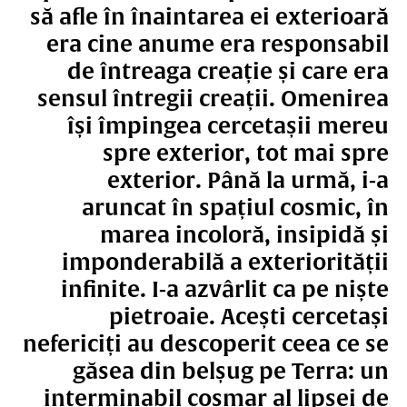
să afle în înaintarea ei exterioară
era cine anume era responsabil
de întreaga creație și care era
sensul întregii creații. Omenirea
își împingea cercetașii mereu
spre exterior, tot mai spre
exterior. Până la urmă, i-a
aruncat în spațiul cosmic, în
marea incoloră, insipidă și
imponderabilă a exteriorității
infinite. I-a azvârlit ca pe niște
pietroaie. Acești cercetași
nefericiți au descoperit ceea ce se
găsea din belșug pe Terra: un
interminabil coșmar al lipsei de