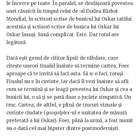
le încerce pe toate. În paralel, se desfășoară povestea
unei căsnicii în timpul celui de-al Doilea Război
Mondial, în scrisori scrise de bunicul lui Oskar tatălui
acestuia și scrisori scrise de bunica lui Oskar lui
Oskar însuși. Sună complicat. Este. Dar totul are
legătură.
Dacă ești genul de cititor lipsit de răbdare, care
citește uneori finalul înainte să termine cartea, Foer
aproape că te invită să faci asta. Să n-o faci, totuși.
Finalul nu e în cuvinte, iar dacă îl vezi înainte să afli
cum se termină și se leagă povestea lui Oskar și cea a
bunicii lui, o să ți se pară doar o jucărie simpatică. Un
truc. Cartea, de altfel, e plină de trucuri vizuale și
cuvinte ciudate (
googolplex
-ul e unitatea de măsură
preferată a lui Oskar). Foer, până la urmă, a fost numit
nu o dată cel mai hipster dintre postmoderniști.