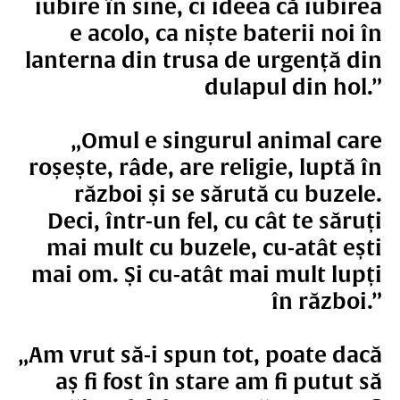
iubire în sine, ci ideea că iubirea
e acolo, ca niște baterii noi în
lanterna din trusa de urgență din
dulapul din hol.”
„Omul e singurul animal care
roșește, râde, are religie, luptă în
război și se sărută cu buzele.
Deci, într-un fel, cu cât te săruți
mai mult cu buzele, cu-atât ești
mai om. Și cu-atât mai mult lupți
în război.”
„Am vrut să-i spun tot, poate dacă
aș fi fost în stare am fi putut să