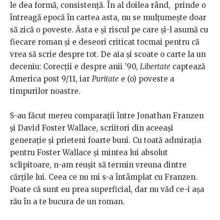
le dea formă, consistență. În al doilea rând, prinde o
întreagă epocă în cartea asta, nu se mulțumește doar
să zică o poveste. Ăsta e și riscul pe care și-l asumă cu
fiecare roman și e deseori criticat tocmai pentru că
vrea să scrie despre tot. De aia și scoate o carte la un
deceniu: Corecții e despre anii ’90,
Libertate
captează
America post 9/11, iar
Puritate
e (o) poveste a
timpurilor noastre.
S-au făcut mereu comparații între Jonathan Franzen
și David Foster Wallace, scriitori din aceeași
generație și prieteni foarte buni. Cu toată admirația
pentru Foster Wallace și mintea lui absolut
sclipitoare, n-am reușit să termin vreuna dintre
cărțile lui. Ceea ce nu mi s-a întâmplat cu Franzen.
Poate că sunt eu prea superficial, dar nu văd ce-i așa
rău în a te bucura de un roman.