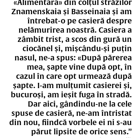
«Alimentara» din colțul străzilor
Znamenskaia și Basseinaia și am
întrebat-o pe casieră despre
nelămurirea noastră. Casiera a
zâmbit trist, a scos din gură un
ciocănel și, mișcându-și puțin
nasul, ne-a spus: «După părerea
mea, șapte vine după opt, în
cazul în care opt urmează după
șapte. I-am mulțumit casierei și,
bucuroși, am ieșit fuga în stradă.
Dar aici, gândindu-ne la cele
spuse de casieră, ne-am întristat
din nou, fiindcă vorbele ei ni s-au
părut lipsite de orice sens.”