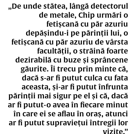
„De unde stătea, lângă detectorul
de metale, Chip urmări o
fetișcană cu păr azuriu
depășindu-i pe părinții lui, o
fetișcană cu păr azuriu de vârsta
facultății, o străină foarte
dezirabilă cu buze și sprâncene
găurite. Îi trecu prin minte că,
dacă s-ar fi putut culca cu fata
aceasta, și-ar fi putut înfrunta
părinții mai sigur pe el și că, dacă
ar fi putut-o avea în fiecare minut
în care ei se aflau în oraș, atunci
ar fi putut supraviețui întregii lor
vizite.”