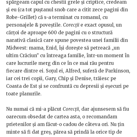
spărgeam capul cu chestii grele și criptice, credeam
și eu (ca tot puștanul snob care a citit zece pagini din
Robe-Grillet) că s-a terminat cu romanul, cu
personajele & poveștile.
Corecții
e exact opusul, un
cărțoi de aproape 600 de pagini cu o structură
narativă clasică care spune povestea unei familii din
Midwest: mama, Enid, își dorește să petreacă „un
ultim Crăciun” cu întreaga familie, într-un moment în
care lucrurile merg din ce în ce mai rău pentru
fiecare dintre ei. Soțul ei, Alfred, suferă de Parkinson,
iar cei trei copii, Gary, Chip și Denise, trăiesc pe
Coasta de Est și se confruntă cu depresii și eșecuri pe
toate planurile.
Nu numai că mi-a plăcut
Corecții
, dar ajunsesem să fiu
oarecum obsedat de cartea asta, o recomandam
prietenilor și am făcut-o cadou de câteva ori. Nu țin
minte să fi dat greș, părea să prindă la orice tip de