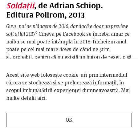
Soldații
, de Adrian Schiop.
Editura Polirom, 2013
Guys
,
noi ne plângem de 2016, dar dacă e doar un preview
soft al lui 2017?
Cineva pe Facebook se întreba amar ce
naiba se mai poate întâmpla în 2018. Încheiem anul
poate pe cel mai mare
down
de când ne știm
și, probabil, pentru că nu există un buton de reset, o să
inaugurăm 2018 cu aceeași tristețe furioasă. Un singur
lucru știu sigur că se va întâmpla bun la începutul
Acest site web folosește cookie-uri prin intermediul
anului ce vine: pe 2 februarie intră în cinemauri
cărora se stochează și se prelucrează informații, în
Soldații
, ecranizare după cartea cu același nume.
scopul îmbunătățirii experienței dumneavoastră. Mai
multe detalii
aici
.
„O carte perfectă pentru iarnă, hibernare și
introspecție”,
am scris într-o cronică
în 2013, când a
apărut. Am citit-o de la un fost iubit, deja un pic
OK
terfelită și cu pagini care amenințau să se desprindă.
Am împrumutat-o exaltată mai departe, de mai multe