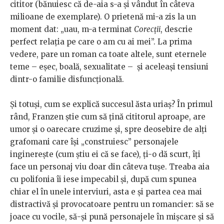
cititor (bănuiesc că de-aia s-a și vândut în câteva
milioane de exemplare). O prietenă mi-a zis la un
moment dat: „uau, m-a terminat
Corecții
, descrie
perfect relația pe care o am cu ai mei”. La prima
vedere, pare un roman ca toate altele, sunt eternele
teme – eșec, boală, sexualitate – și aceleași tensiuni
dintr-o familie disfuncțională.
Și totuși, cum se explică succesul ăsta uriaș? În primul
rând, Franzen știe cum să țină cititorul aproape, are
umor și o oarecare cruzime și, spre deosebire de alți
grafomani care își „construiesc” personajele
inginerește (cum știu ei că se face), ți-o dă scurt, îți
face un personaj viu doar din câteva tușe. Treaba aia
cu polifonia îi iese impecabil și, după cum spunea
chiar el în unele interviuri, asta e și partea cea mai
distractivă și provocatoare pentru un romancier: să se
joace cu vocile, să-și pună personajele în mișcare și să