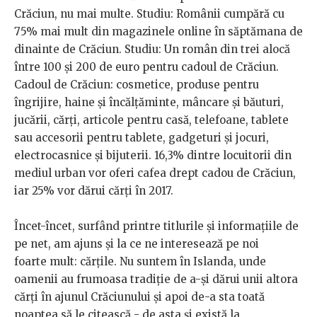
Crăciun, nu mai multe. Studiu: Românii cumpără cu
75% mai mult din magazinele online în săptămana de
dinainte de Crăciun. Studiu: Un român din trei alocă
între 100 și 200 de euro pentru cadoul de Crăciun.
Cadoul de Crăciun: cosmetice, produse pentru
îngrijire, haine şi încălţăminte, mâncare şi băuturi,
jucării, cărţi, articole pentru casă, telefoane, tablete
sau accesorii pentru tablete, gadgeturi şi jocuri,
electrocasnice şi bijuterii. 16,3% dintre locuitorii din
mediul urban vor oferi cafea drept cadou de Crăciun,
iar 25% vor dărui cărți în 2017.
Încet-încet, surfând printre titlurile și informațiile de
pe net, am ajuns și la ce ne interesează pe noi
foarte mult: cărțile. Nu suntem în Islanda, unde
oamenii au frumoasa tradiție de a-și dărui unii altora
cărți în ajunul Crăciunului și apoi de-a sta toată
noaptea să le citească - de asta și există la