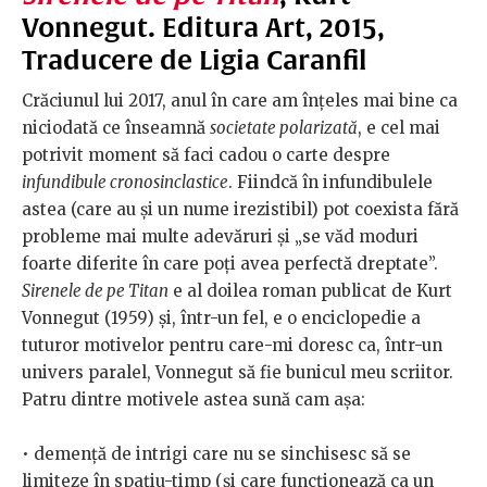
Vonnegut. Editura Art, 2015,
Traducere de Ligia Caranfil
Crăciunul lui 2017, anul în care am înțeles mai bine ca
niciodată ce înseamnă
societate polarizată
, e cel mai
potrivit moment să faci cadou o carte despre
infundibule cronosinclastice
. Fiindcă în infundibulele
astea (care au și un nume irezistibil) pot coexista fără
probleme mai multe adevăruri și „se văd moduri
foarte diferite în care poți avea perfectă dreptate”.
Sirenele de pe Titan
e al doilea roman publicat de Kurt
Vonnegut (1959) și, într-un fel, e o enciclopedie a
tuturor motivelor pentru care-mi doresc ca, într-un
univers paralel, Vonnegut să fie bunicul meu scriitor.
Patru dintre motivele astea sună cam așa:
•
demență de intrigi care nu se sinchisesc să se
limiteze în spațiu-timp (și care funcționează ca un