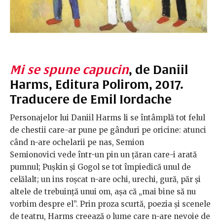
Mi se spune capucin
, de Daniil
Harms, Editura Polirom, 2017.
Traducere de Emil Iordache
Personajelor lui Daniil Harms li se întâmplă tot felul
de chestii care-ar pune pe gânduri pe oricine: atunci
când n-are ochelarii pe nas, Semion
Semionovici vede într-un pin un țăran care-i arată
pumnul; Pușkin și Gogol se tot împiedică unul de
celălalt; un ins roșcat n-are ochi, urechi, gură, păr și
altele de trebuință unui om, așa că „mai bine să nu
vorbim despre el”. Prin proza scurtă, poezia și scenele
de teatru, Harms creează o lume care n-are nevoie de