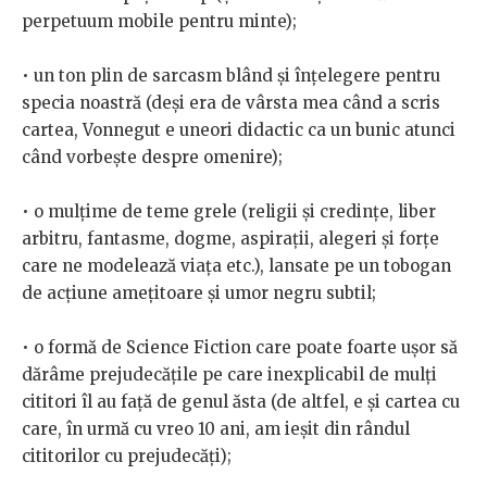
perpetuum mobile pentru minte);
•
un ton plin de sarcasm blând și înțelegere pentru
specia noastră (deși era de vârsta mea când a scris
cartea, Vonnegut e uneori didactic ca un bunic atunci
când vorbește despre omenire);
•
o mulțime de teme grele (religii și credințe, liber
arbitru, fantasme, dogme, aspirații, alegeri și forțe
care ne modelează viața etc.), lansate pe un tobogan
de acțiune amețitoare și umor negru subtil;
•
o formă de Science Fiction care poate foarte ușor să
dărâme prejudecățile pe care inexplicabil de mulți
cititori îl au față de genul ăsta (de altfel, e și cartea cu
care, în urmă cu vreo 10 ani, am ieșit din rândul
cititorilor cu prejudecăți);