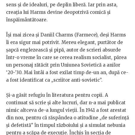
sens și de idealuri, pe deplin liberă. Iar prin asta,
creația lui Harms devine deopotrivă comică și
înspăimântătoare.
Își mai zicea și Daniil Charms (Farmece), deși Harms
îi era sigur mai potrivit. Mereu elegant, purtător de
șapcă englezească și pipă, autor de scrieri absurde
într-o vreme în care se cerea realism socialist, părea
un personaj rătăcit prin Uniunea Sovietică a anilor
‘20-’30. Mai întâi a fost exilat timp de-un an, după ce-
a fost identificat ca „scriitor anti-sovietic”.
Și-a găsit refugiu în literatura pentru copii. A
continuat să scrie și alte lucruri, dar n-a mai publicat
nimic altceva de-a lungul vieții. În 1941 a fost arestat
din nou, pentru că răspândea o atitudine „de suferință
și defetistă" în timpul războiului și a simulat nebunia
pentru a scăpa de execuție. Închis în secția de