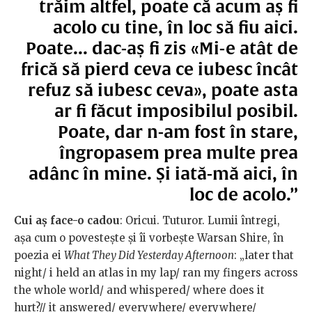
trăim altfel, poate că acum aș fi
acolo cu tine, în loc să fiu aici.
Poate... dac-aș fi zis «Mi-e atât de
frică să pierd ceva ce iubesc încât
refuz să iubesc ceva», poate asta
ar fi făcut imposibilul posibil.
Poate, dar n-am fost în stare,
îngropasem prea multe prea
adânc în mine. Și iată-mă aici, în
loc de acolo.”
Cui aș face-o cadou
: Oricui. Tuturor. Lumii întregi,
așa cum o povestește și îi vorbește Warsan Shire, în
poezia ei
What They Did Yesterday Afternoon
: „later that
night/ i held an atlas in my lap/ ran my fingers across
the whole world/ and whispered/ where does it
hurt?// it answered/ everywhere/ everywhere/