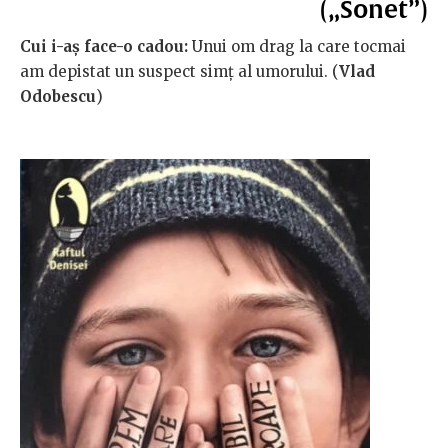
(„Sonet”)
Cui i-aș face-o cadou:
Unui om drag la care tocmai
am depistat un suspect simț al umorului. (
Vlad
Odobescu
)