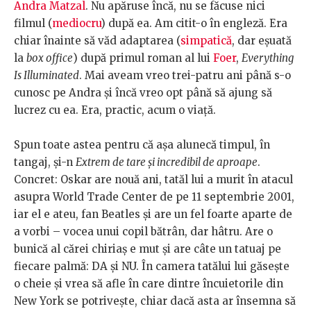
Andra Matzal
. Nu apăruse încă, nu se făcuse nici
filmul (
mediocru
) după ea. Am citit-o în engleză. Era
chiar înainte să văd adaptarea (
simpatică
, dar eșuată
la
box office
) după primul roman al lui
Foer
,
Everything
Is Illuminated
. Mai aveam vreo trei-patru ani până s-o
cunosc pe Andra și încă vreo opt până să ajung să
lucrez cu ea. Era, practic, acum o viață.
Spun toate astea pentru că așa alunecă timpul, în
tangaj, și-n
Extrem de tare și incredibil de aproape
.
Concret: Oskar are nouă ani, tatăl lui a murit în atacul
asupra World Trade Center de pe 11 septembrie 2001,
iar el e ateu, fan Beatles și are un fel foarte aparte de
a vorbi – vocea unui copil bătrân, dar hâtru. Are o
bunică al cărei chiriaș e mut și are câte un tatuaj pe
fiecare palmă: DA și NU. În camera tatălui lui găsește
o cheie și vrea să afle în care dintre încuietorile din
New York se potrivește, chiar dacă asta ar însemna să