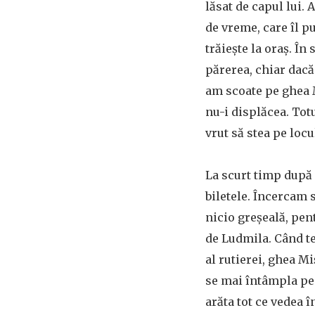
lăsat de capul lui.
de vreme, care îl p
trăiește la oraș. Î
părerea, chiar dacă
am scoate pe ghea M
nu-i displăcea. Totu
vrut să stea pe locu
La scurt timp după c
biletele. Încercam s
nicio greșeală, pen
de Ludmila. Când te
al rutierei, ghea 
se mai întâmpla pe 
arăta tot ce vedea î