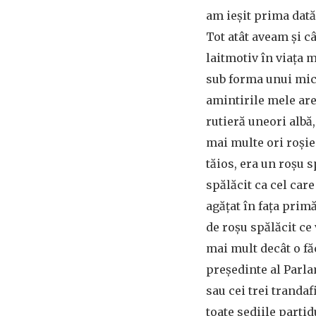
am ieșit prima dat
Tot atât aveam și c
laitmotiv în viața m
sub forma unui micr
amintirile mele ar
rutieră uneori albă,
mai multe ori roșie
tăios, era un roșu s
spălăcit ca cel care
agățat în fața primă
de roșu spălăcit c
mai mult decât o fă
președinte al Parl
sau cei trei trandaf
toate sediile parti