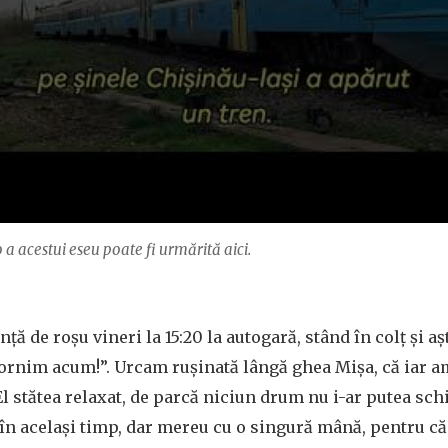
a acestui eseu poate fi urmărită aici.
ă de roșu vineri la 15:20 la autogară, stând în colț și a
pornim acum!”. Urcam rușinată lângă ghea Mișa, că iar am
 stătea relaxat, de parcă niciun drum nu i-ar putea sch
 în același timp, dar mereu cu o singură mână, pentru că