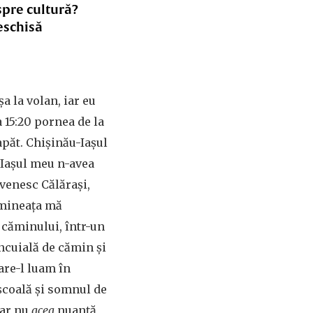
spre cultură?
eschisă
a la volan, iar eu
a 15:20 pornea de la
capăt. Chișinău-Iașul
-Iașul meu n-avea
ovenesc Călărași,
Dimineața mă
 căminului, într-un
ncuială de cămin și
care-l luam în
 școală și somnul de
dar nu
acea
nuanță