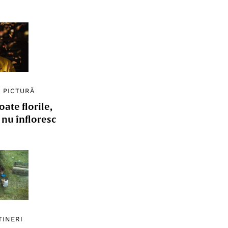
/
PICTURĂ
ate florile,
e nu înfloresc
TINERI