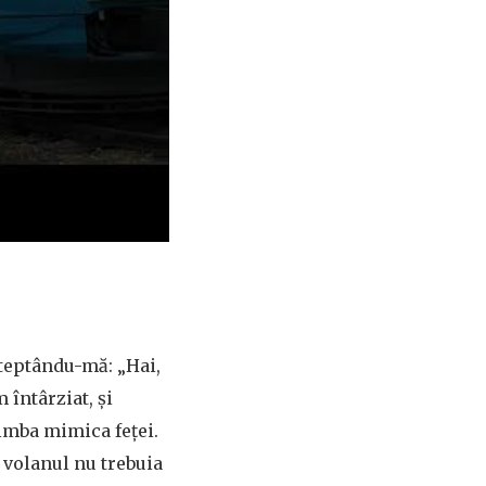
șteptându-mă: „Hai,
 întârziat, și
imba mimica feței.
 volanul nu trebuia