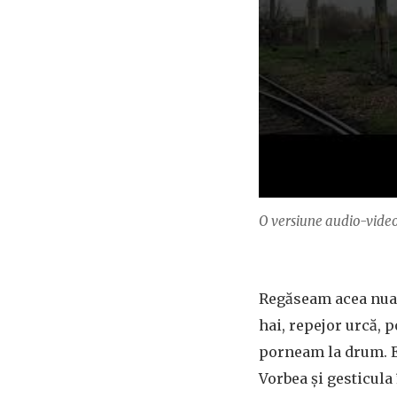
O versiune audio-video 
Regăseam acea nuanț
hai, repejor urcă, 
porneam la drum. El
Vorbea și gesticula