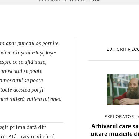
rum apar punctul de pornire
EDITORII RE
părea Chișinău-Iași, Iași-
spre ce se află între,
cunoscutul se poate
cunoscutul se poate
 toate acestea pot fi
ură rutieră: rutiera lui ghea
EXPLORATORI
Arhivarul care sa
ieșit prima dată din
uitare muzicile d
ni. Atât aveam și când