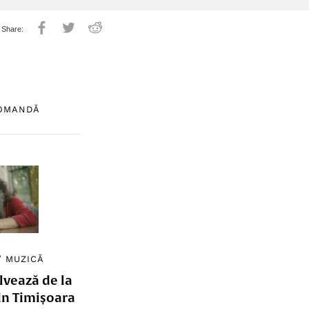
COMANDĂ
/
MUZICĂ
lvează de la
in Timișoara