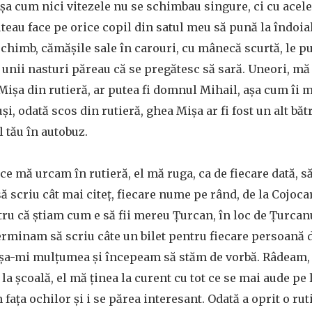
 Așa cum nici vitezele nu se schimbau singure, ci cu ace
uteau face pe orice copil din satul meu să pună la îndoi
n schimb, cămășile sale în carouri, cu mânecă scurtă, le 
 unii nasturi păreau că se pregătesc să sară. Uneori, m
ișa din rutieră, ar putea fi domnul Mihail, așa cum îi ma
și, odată scos din rutieră, ghea Mișa ar fi fost un alt bătr
l tău în autobuz.
e mă urcam în rutieră, el mă ruga, ca de fiecare dată, să-
ă scriu cât mai citeț, fiecare nume pe rând, de la Cojoca
tru că știam cum e să fii mereu Țurcan, în loc de Țurcanu
rminam să scriu câte un bilet pentru fiecare persoană 
Mișa-mi mulțumea și începeam să stăm de vorbă. Râdeam,
la școală, el mă ținea la curent cu tot ce se mai aude pe
n fața ochilor și i se părea interesant. Odată a oprit o ru