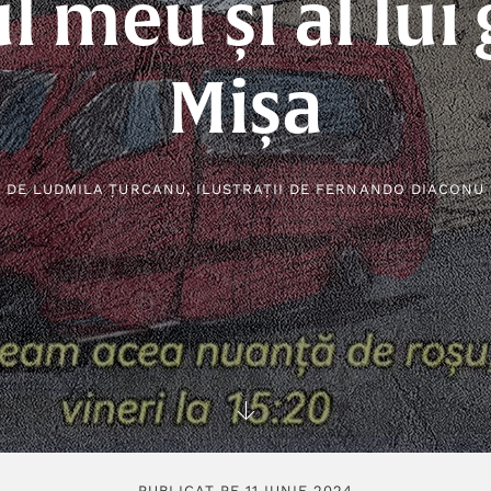
l meu și al lui
Mișa
DE
LUDMILA ȚURCANU
, ILUSTRAȚII DE
FERNANDO DIACONU
PUBLICAT PE 11 IUNIE 2024