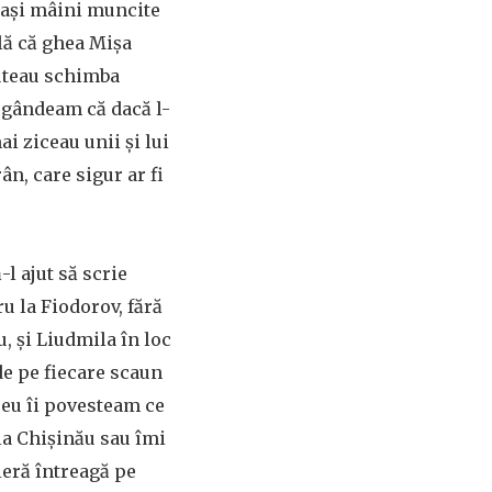
leași mâini muncite
ală că ghea Mișa
puteau schimba
ă gândeam că dacă l-
i ziceau unii și lui
ân, care sigur ar fi
l ajut să scrie
ru la Fiodorov, fără
, și Liudmila în loc
de pe fiecare scaun
 eu îi povesteam ce
 la Chișinău sau îmi
tieră întreagă pe