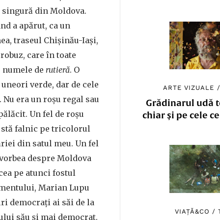
ă singură din Moldova.
ând a apărut, ca un
ea, traseul Chișinău-Iași,
obuz, care în toate
e numele de
rutieră
. O
 uneori verde, dar de cele
ARTE VIZUALE
. Nu era un roșu regal sau
Grădinarul udă to
pălăcit. Un fel de roșu
chiar și pe cele c
 stă falnic pe tricolorul
riei din satul meu. Un fel
e vorbea despre Moldova
cea pe atunci fostul
amentului, Marian Lupu
iri democrați ai săi de la
VIAȚĂ&CO
/
dului său și mai democrat.