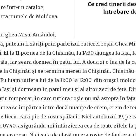
Ce cred tinerii de
are într-un catalog
Întrebare d
urta numele de Moldova.
lui ghea Mișa. Amândoi,
ă, puteam fi zăriți prin parbrizul rutierei roșii. Ghea Miș
 El la 11 pornea de la Chișinău, la 14:30 ajungea la Iași, l
nău, iar seara dormea în patul lui. A doua zi o lua de la 
e la Chișinău și se termina mereu la Chișinău. Chișinău
 Eu luam rutiera lui de la 11:00 la 12:00, din orașul mold
a Iași și dormeam în patul meu și al altor zeci de fete. 
țiu temporar, în care rutiera roșie nu mă aștepta în fața
a mea se împărțea între două nuanțe de crem, crem de te
 liceu. Fără pic de roșu spălăcit. Nici autobuzul 19, pe 
a 07:40, asigurându-mi întârzierea cea de toate zilele la
u era roșu. Nici sala de clasă nu era roșie; de fapt era, 