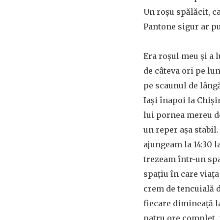
Un roșu spălăcit, c
Pantone sigur ar p
Era roșul meu și a 
de câteva ori pe lun
pe scaunul de lângă.
Iași înapoi la Chiși
lui pornea mereu d
un reper așa stabil.
ajungeam la 14:30 l
trezeam într-un spa
spațiu în care viaț
crem de tencuială de
fiecare dimineață l
patru ore complet, n