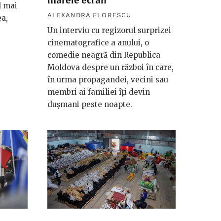
marele ecran”
l mai
ALEXANDRA FLORESCU
ea,
Un interviu cu regizorul surprizei
cinematografice a anului, o
comedie neagră din Republica
Moldova despre un război în care,
în urma propagandei, vecini sau
membri ai familiei îți devin
dușmani peste noapte.