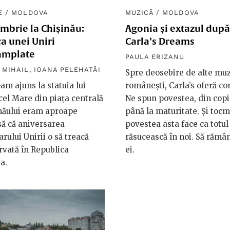
E
/
MOLDOVA
MUZICĂ
/
MOLDOVA
mbrie la Chișinău:
Agonia și extazul după
a unei Uniri
Carla’s Dreams
âmplate
PAULA ERIZANU
 MIHAIL
,
IOANA PELEHATĂI
Spre deosebire de alte muz
am ajuns la statuia lui
românești, Carla’s oferă co
cel Mare din piața centrală
Ne spun povestea, din copil
năului eram aproape
până la maturitate. Și tocm
ă că aniversarea
povestea asta face ca totul
rului Unirii o să treacă
răsucească în noi. Să răm
vată în Republica
ei.
a.