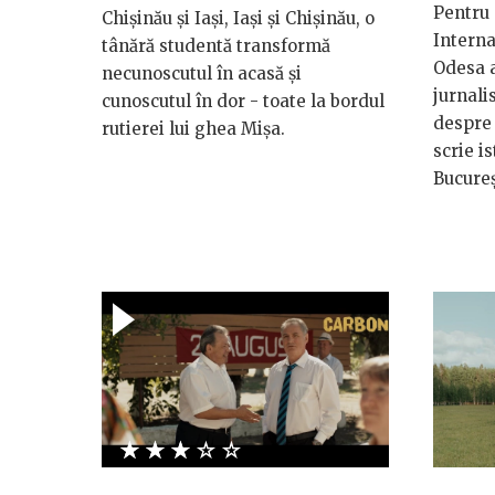
Pentru 
Chișinău și Iași, Iași și Chișinău, o
Interna
tânără studentă transformă
Odesa a
necunoscutul în acasă și
jurnali
cunoscutul în dor - toate la bordul
despre 
rutierei lui ghea Mișa.
scrie i
Bucureş
★★★★★
☆☆☆☆☆