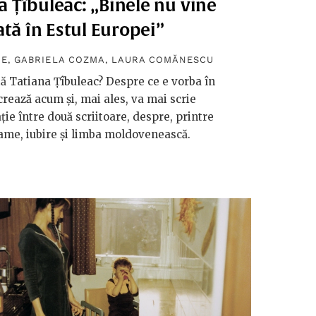
 Țîbuleac: „Binele nu vine
ată în Estul Europei”
HE
,
GABRIELA COZMA
,
LAURA COMĂNESCU
rtă Tatiana Țîbuleac? Despre ce e vorba în
crează acum și, mai ales, va mai scrie
ție între două scriitoare, despre, printre
ame, iubire și limba moldovenească.