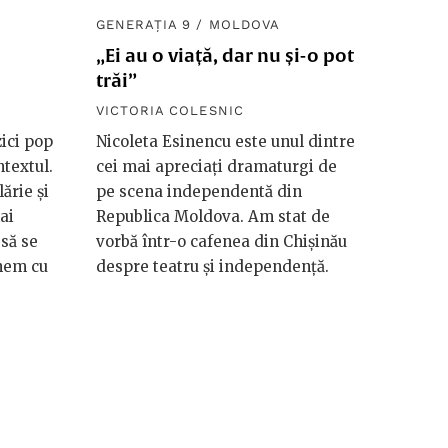
GENERAȚIA 9
/
MOLDOVA
„Ei au o viață, dar nu și-o pot
trăi”
VICTORIA COLESNIC
ici pop
Nicoleta Esinencu este unul dintre
ntextul.
cei mai apreciați dramaturgi de
ărie și
pe scena independentă din
ai
Republica Moldova. Am stat de
 să se
vorbă într-o cafenea din Chișinău
ânem cu
despre teatru și independență.