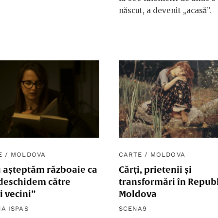
născut, a devenit „acasă”.
E
/
MOLDOVA
CARTE
/
MOLDOVA
u așteptăm războaie ca
Cărți, prietenii și
 deschidem către
transformări în Repub
ți vecini”
Moldova
NA ISPAS
SCENA9