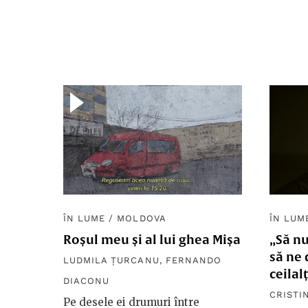
ÎN LUME
/
MOLDOVA
ÎN LUM
Roșul meu și al lui ghea Mișa
„Să n
să ne
LUDMILA ȚURCANU
,
FERNANDO
ceilal
DIACONU
CRISTI
Pe desele ei drumuri între