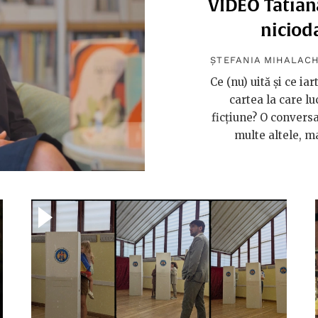
VIDEO Tatiana
niciod
ȘTEFANIA MIHALAC
Ce (nu) uită și ce ia
cartea la care lu
ficțiune? O conversa
multe altele, m