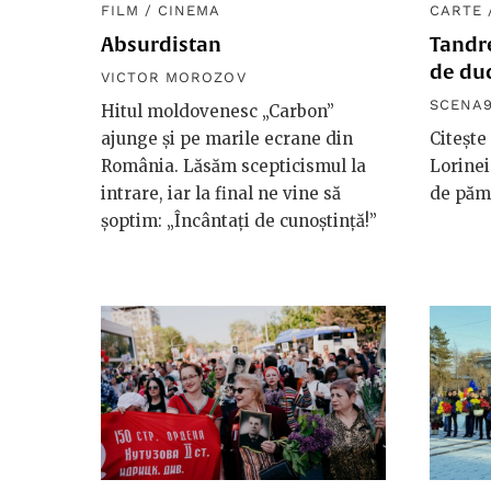
FILM
/
CINEMA
CARTE
Absurdistan
Tandr
de du
VICTOR MOROZOV
SCENA
Hitul moldovenesc „Carbon”
ajunge și pe marile ecrane din
Citește
România. Lăsăm scepticismul la
Lorinei
intrare, iar la final ne vine să
de păm
șoptim: „Încântați de cunoștință!”