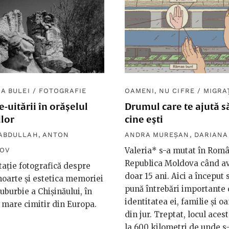
RA BULEI
/
FOTOGRAFIE
OAMENI, NU CIFRE
/
MIGRA
e-uitării în orășelul
Drumul care te ajută să
ilor
cine ești
ABDULLAH
,
ANTON
ANDRA MUREȘAN
,
DARIANA 
Valeria* s-a mutat în Româ
KOV
Republica Moldova când a
ație fotografică despre
doar 15 ani. Aici a început 
moarte și estetica memoriei
pună întrebări importante
suburbie a Chișinăului, în
identitatea ei, familie și o
 mare cimitir din Europa.
din jur. Treptat, locul acest
la 600 kilometri de unde s