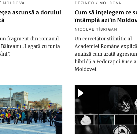
/
MOLDOVA
DEZINFO
/
MOLDOVA
ețea ascunsă a dorului
Cum să înțelegem ce s
că
întâmplă azi în Moldo
9
NICOLAE ȚÎBRIGAN
 un fragment din romanul
Un cercetător științific al
 Bălteanu „Legată cu funia
Academiei Române explică
ânt”.
analiză cum arată agresiu
hibridă a Federației Ruse 
Moldovei.