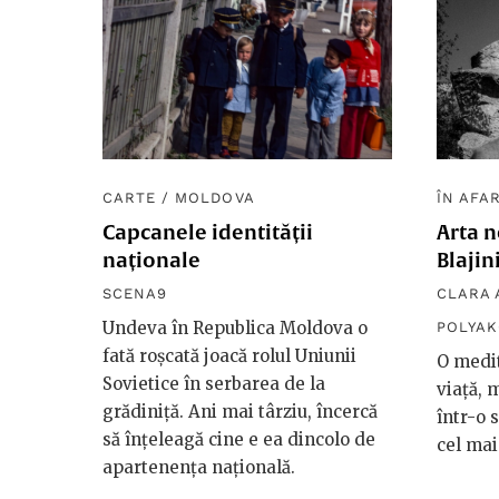
CARTE
/
MOLDOVA
ÎN AFA
Capcanele identității
Arta n
naționale
Blajin
SCENA9
CLARA 
Undeva în Republica Moldova o
POLYA
fată roșcată joacă rolul Uniunii
O medit
Sovietice în serbarea de la
viață, 
grădiniță. Ani mai târziu, încercă
într-o 
să înțeleagă cine e ea dincolo de
cel mai
apartenența națională.