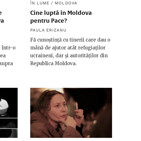
ÎN LUME
/
MOLDOVA
e
Cine luptă în Moldova
va
pentru Pace?
PAULA ERIZANU
Fă cunoștință cu tinerii care dau o
 într-o
mână de ajutor atât refugiaților
nea
ucraineni, dar și autorităților din
asupra
Republica Moldova.