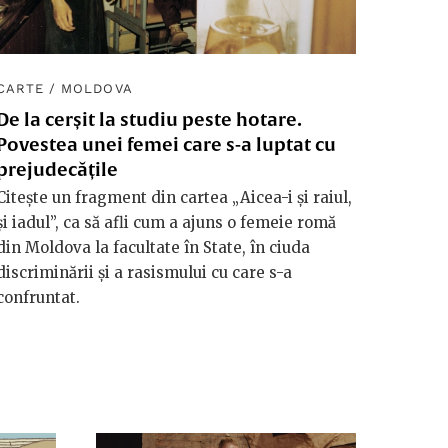
CARTE
/
MOLDOVA
De la cerșit la studiu peste hotare.
Povestea unei femei care s-a luptat cu
prejudecățile
Citește un fragment din cartea „Aicea-i și raiul,
și iadul”, ca să afli cum a ajuns o femeie romă
din Moldova la facultate în State, în ciuda
discriminării și a rasismului cu care s-a
confruntat.