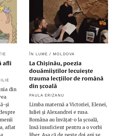
ȚIE
ÎN LUME
/
MOLDOVA
 afli
La Chișinău, poezia
douămiiștilor lecuiește
trauma lecțiilor de română
ILIE
din școală
nia din
PAULA ERIZANU
vea
să-și
Limba maternă a Victoriei, Elenei,
 despre
Iuliei și Alexandrei e rusa.
amenii
Româna au învățat-o la școală,
a, aflat
însă insuficient pentru a o vorbi
-a
liber. Așa că de peste doi ani se