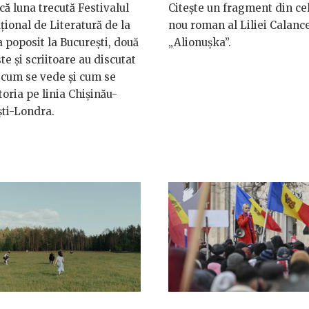
că luna trecută Festivalul
Citește un fragment din ce
țional de Literatură de la
nou roman al Liliei Calanc
 poposit la București, două
„Alionușka”.
ste și scriitoare au discutat
cum se vede şi cum se
storia pe linia Chişinău-
ti-Londra.