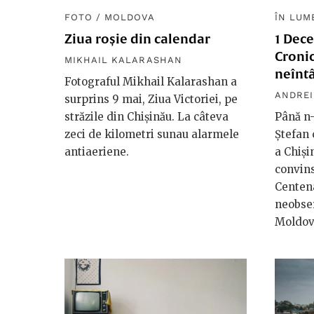
FOTO
/
MOLDOVA
ÎN LUM
Ziua roșie din calendar
1 Dece
Cronic
MIKHAIL KALARASHAN
neînt
Fotograful Mikhail Kalarashan a
ANDREI
surprins 9 mai, Ziua Victoriei, pe
străzile din Chișinău. La câteva
Până n-
zeci de kilometri sunau alarmele
Ștefan 
antiaeriene.
a Chiși
convins
Centena
neobser
Moldov