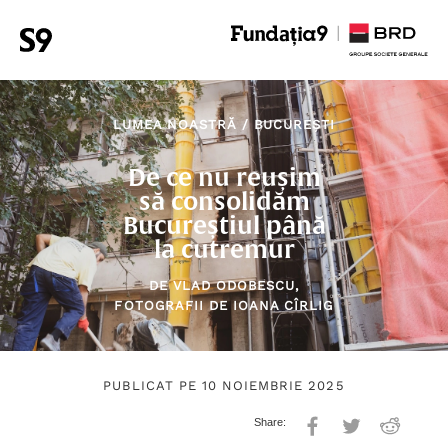
LUMEA NOASTRĂ
/
BUCUREȘTI
De ce nu reușim
să consolidăm
Bucureștiul până
la cutremur
DE
VLAD ODOBESCU
,
FOTOGRAFII DE
IOANA CÎRLIG
PUBLICAT PE 10 NOIEMBRIE 2025