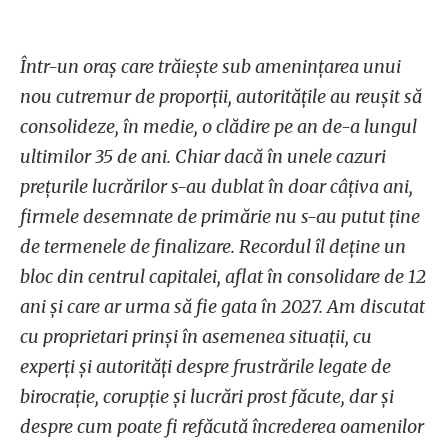
Într-un oraș care trăiește sub amenințarea unui
nou cutremur de proporții, autoritățile au reușit să
consolideze, în medie, o clădire pe an de-a lungul
ultimilor 35 de ani. Chiar dacă în unele cazuri
prețurile lucrărilor s-au dublat în doar câțiva ani,
firmele desemnate de primărie nu s-au putut ține
de termenele de finalizare. Recordul îl deține un
bloc din centrul capitalei, aflat în consolidare de 12
ani și care ar urma să fie gata în 2027. Am discutat
cu proprietari prinși în asemenea situații, cu
experți și autorități despre frustrările legate de
birocrație, corupție și lucrări prost făcute, dar și
despre cum poate fi refăcută încrederea oamenilor