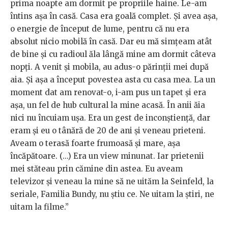
prima noapte am dormit pe propriile haine. Le-am
întins așa în casă. Casa era goală complet. Și avea așa,
o energie de început de lume, pentru că nu era
absolut nicio mobilă în casă. Dar eu mă simțeam atât
de bine și cu radioul ăla lângă mine am dormit câteva
nopți. A venit și mobila, au adus-o părinții mei după
aia. Și așa a început povestea asta cu casa mea. La un
moment dat am renovat-o, i-am pus un tapet și era
așa, un fel de hub cultural la mine acasă. În anii ăia
nici nu încuiam ușa. Era un gest de inconștiență, dar
eram și eu o tânără de 20 de ani și veneau prieteni.
Aveam o terasă foarte frumoasă și mare, așa
încăpătoare. (...) Era un view minunat. Iar prietenii
mei stăteau prin cămine din astea. Eu aveam
televizor și veneau la mine să ne uităm la Seinfeld, la
seriale, Familia Bundy, nu știu ce. Ne uitam la știri, ne
uitam la filme.”