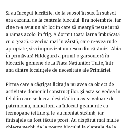
Și au început lucrările, de la subsol în sus. În subsol
era cazanul de la centrala blocului. Era noiembrie, iar
cine n-a avut un alt loc în care să meargă peste iarnă
a rămas acolo, în frig. A dormit toată iarna îmbrăcată
cu o geacă. O vecină mai în vârstă, care n-avea rude
apropiate, și-a improvizat un reșou din cărămizi. Abia
în primăvară Hildegard a primit o garsonieră în
blocurile gemene de la Piața Națiunilor Unite, într-
una dintre locuințele de necesitate ale Primăriei.
Firma care a câștigat licitația nu avea ca obiect de
activitate domeniul construcțiilor. Și asta se vedea în
felul în care se lucra: deși clădirea avea valoare de
patrimoniu, muncitorii au înlocuit geamurile cu
termopane ieftine și le-au montat strâmb, iar
finisajele au fost făcute prost. Au dispărut mai multe
obiecte vechi: de la poarta blocului la clanțele de la