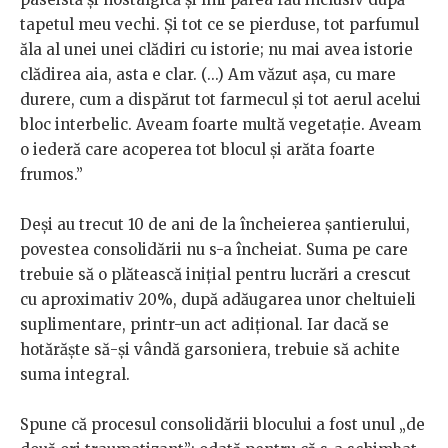
tapetul meu vechi. Și tot ce se pierduse, tot parfumul
ăla al unei unei clădiri cu istorie; nu mai avea istorie
clădirea aia, asta e clar. (...) Am văzut așa, cu mare
durere, cum a dispărut tot farmecul și tot aerul acelui
bloc interbelic. Aveam foarte multă vegetație. Aveam
o iederă care acoperea tot blocul și arăta foarte
frumos.”
Deși au trecut 10 de ani de la încheierea șantierului,
povestea consolidării nu s-a încheiat. Suma pe care
trebuie să o plătească inițial pentru lucrări a crescut
cu aproximativ 20%, după adăugarea unor cheltuieli
suplimentare, printr-un act adițional. Iar dacă se
hotărăște să-și vândă garsoniera, trebuie să achite
suma integral.
Spune că procesul consolidării blocului a fost unul „de