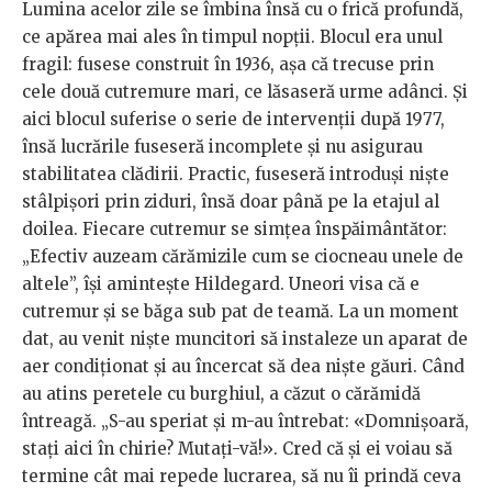
Lumina acelor zile se îmbina însă cu o frică profundă,
ce apărea mai ales în timpul nopții. Blocul era unul
fragil: fusese construit în 1936, așa că trecuse prin
cele două cutremure mari, ce lăsaseră urme adânci. Și
aici blocul suferise o serie de intervenții după 1977,
însă lucrările fuseseră incomplete și nu asigurau
stabilitatea clădirii. Practic, fuseseră introduși niște
stâlpișori prin ziduri, însă doar până pe la etajul al
doilea. Fiecare cutremur se simțea înspăimântător:
„Efectiv auzeam cărămizile cum se ciocneau unele de
altele”, își amintește Hildegard. Uneori visa că e
cutremur și se băga sub pat de teamă. La un moment
dat, au venit niște muncitori să instaleze un aparat de
aer condiționat și au încercat să dea niște găuri. Când
au atins peretele cu burghiul, a căzut o cărămidă
întreagă. „S-au speriat și m-au întrebat: «Domnișoară,
stați aici în chirie? Mutați-vă!». Cred că și ei voiau să
termine cât mai repede lucrarea, să nu îi prindă ceva