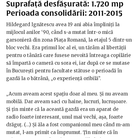
Suprafață desfășurată: 1.720 mp
Perioada consolidării: 2011-2015
Hildegard Ignătescu avea 19 ani abia împliniți la
mijlocul anilor ‘90, când s-a mutat într-o mică
garsonieră din zona Piața Romană, la etajul 5 dintr-un
bloc vechi. Era primul loc al ei, un tărâm al libertății
pentru o tânără care fusese nevoită întreaga copilărie
să împartă o cameră cu sora ei, iar după ce se mutase
în București pentru facultate stătuse o perioadă în
gazdă la o bătrână, „o experiență oribilă”.
„Acum aveam acest spațiu doar al meu. Și nu aveam
mobilă. Dar aveam saci cu haine, lucruri, lucrușoare.
Și țin minte că la această gazdă era un aparat de
radio foarte interesant, unul mai vechi, așa, foarte
drăguț. (...) Și ăla a fost companionul meu când m-am
mutat, l-am primit ca împrumut. Țin minte că în