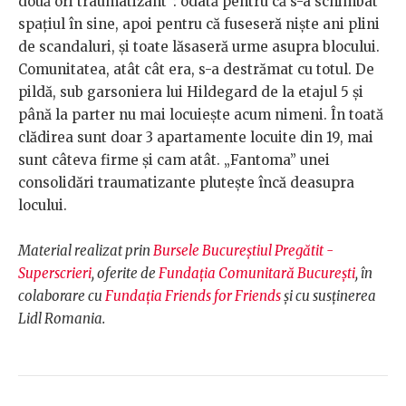
două ori traumatizant”: odată pentru că s-a schimbat
spațiul în sine, apoi pentru că fuseseră niște ani plini
de scandaluri, și toate lăsaseră urme asupra blocului.
Comunitatea, atât cât era, s-a destrămat cu totul. De
pildă, sub garsoniera lui Hildegard de la etajul 5 și
până la parter nu mai locuiește acum nimeni. În toată
clădirea sunt doar 3 apartamente locuite din 19, mai
sunt câteva firme și cam atât. „Fantoma” unei
consolidări traumatizante plutește încă deasupra
locului.
Material realizat prin
Bursele Bucureștiul Pregătit -
Superscrieri
, oferite de
Fundația Comunitară București
, în
colaborare cu
Fundația Friends for Friends
și cu susținerea
Lidl Romania.