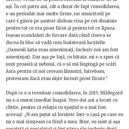
uși. În cei patru ani, cât a durat de fapt consolidarea,
s-au perindat mai multe firme, iar muncitorii pe
care-i găsea pe șantier dădeau vina pe cei dinainte
pentru tot ce era prost făcut și pentru tot ce lipsea.
Ieșeau scandaluri de fiecare dată când cineva se
ducea în bloc să vadă cum înaintează lucrările:
„Oamenii ăștia erau amenințați, inclusiv noi am fost
amenințați. Dar așa pe față, cu bătaia: mi s-a spus că
sunt proastă și nebună, că o să mă împingă pe scări.
Asta pentru că noi ceream lămuriri, întrebam,
protestam dacă erau niște lucruri prost făcute.”
După ce s-a terminat consolidarea, în 2015, Hildegard
nu s-a mutat imediat înapoi. Vreo doi ani a locuit cu
chirie, pentru că relația cu spațiul n-a mai fost
aceeași: „N-am putut să locuiesc într-o casă pe care eu
nu o mai simțeam ca fiind a mea. Bine, eu sunt și așa
paseistă și nostalgică și îmi părea rău inclusiv după