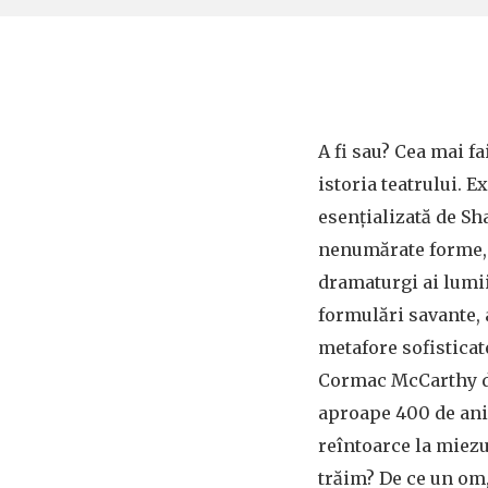
A fi sau? Cea mai f
istoria teatrului. 
esenţializată de Sh
nenumărate forme, 
dramaturgi ai lumii
formulări savante,
metafore sofisticat
Cormac McCarthy dă 
aproape 400 de ani 
reîntoarce la miezu
trăim? De ce un om,