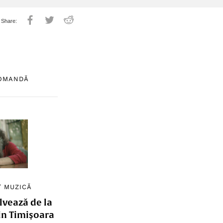
COMANDĂ
/
MUZICĂ
lvează de la
in Timișoara