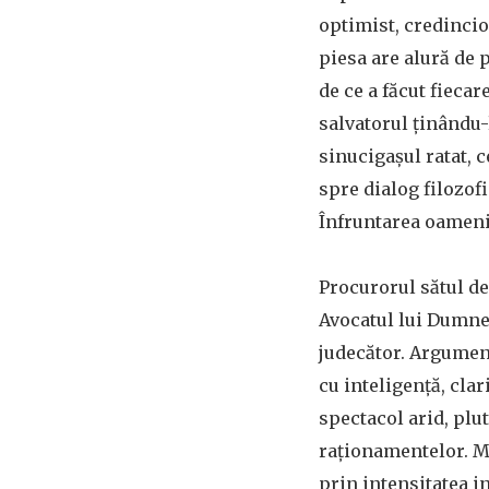
optimist, credincio
piesa are alură de p
de ce a făcut fiecar
salvatorul ţinându-
sinucigaşul ratat, c
spre dialog filozof
Înfruntarea oamenil
Procurorul sătul de
Avocatul lui Dumnez
judecător. Argument
cu inteligenţă, clar
spectacol arid, plu
raţionamentelor. Mo
prin intensitatea in