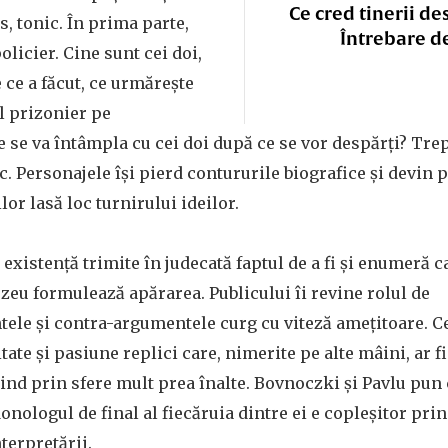
Ce cred tinerii de
s, tonic. În prima parte,
Întrebare d
olicier. Cine sunt cei doi,
e ce a făcut, ce urmăreşte
l prizonier pe
e se va întâmpla cu cei doi după ce se vor despărţi? Trep
ic. Personajele îşi pierd contururile biografice şi devin 
or lasă loc turnirului ideilor.
 existenţă trimite în judecată faptul de a fi şi enumeră c
eu formulează apărarea. Publicului îi revine rolul de
ele şi contra-argumentele curg cu viteză ameţitoare. Ce
itate şi pasiune replici care, nimerite pe alte mâini, ar 
tind prin sfere mult prea înalte. Bovnoczki şi Pavlu pun
nologul de final al fiecăruia dintre ei e copleşitor prin 
terpretării.