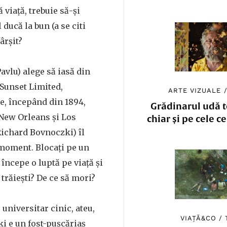
viaţă, trebuie să-şi
 ducă la bun (a se citi
ârşit?
avlu) alege să iasă din
 Sunset Limited,
ARTE VIZUALE
e, începând din 1894,
Grădinarul udă to
 New Orleans şi Los
chiar și pe cele c
Richard Bovnoczki) îl
 moment. Blocaţi pe un
 începe o luptă pe viaţă şi
 trăiești? De ce să mori?
universitar cinic, ateu,
VIAȚĂ&CO
/
i e un fost-puşcăriaş