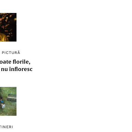
/
PICTURĂ
ate florile,
e nu înfloresc
TINERI