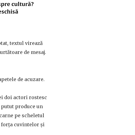
spre cultură?
eschisă
tat, textul virează
purtătoare de mesaj.
apetele de acuzare.
i doi actori rostesc
fi putut produce un
 carne pe scheletul
forţa cuvintelor şi