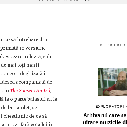
aimoasă întrebare din
EDITORII RE
Exprimată în versiune
akespeare, reluată, sub
de mai toţi marii
. Uneori deghizată în
 adesea acompaniată de
e. În
The Sunset Limited
,
la o parte balastul şi, la
EXPLORATORI
de la Hamlet, se
Arhivarul care sa
l chestiunii: de ce să
uitare muzicile d
 aruncat fără voia lui în