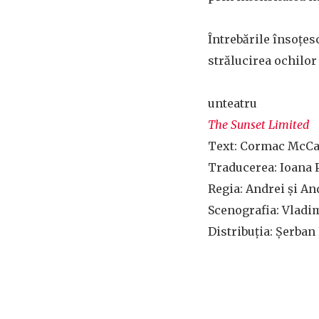
Întrebările însoţes
strălucirea ochilor
unteatru
The Sunset Limited
Text: Cormac McCa
Traducerea: Ioana 
Regia: Andrei și A
Scenografia: Vladi
Distribuţia: Șerban