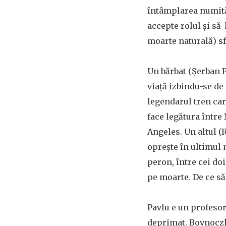
întâmplarea numită 
accepte rolul şi să-l
moarte naturală) sf
Un bărbat (Şerban P
viață izbindu-se de
legendarul tren car
face legătura între
Angeles. Un altul (
opreşte în ultimul
peron, între cei doi
pe moarte. De ce să
Pavlu e un profesor 
deprimat. Bovnoczk