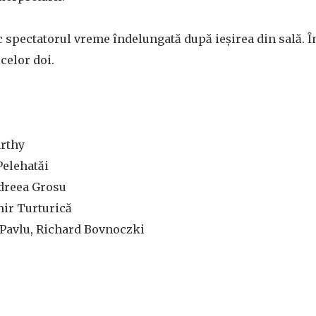
c spectatorul vreme îndelungată după ieşirea din sală. În
 celor doi.
rthy
Pelehatăi
ndreea Grosu
mir Turturică
 Pavlu, Richard Bovnoczki