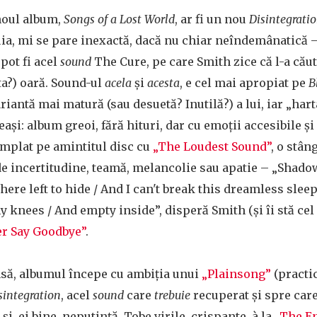
noul album,
Songs of a Lost World
, ar fi un nou
Disintegrati
ia, mi se pare inexactă, dacă nu chiar neîndemânatică –
pot fi acel
sound
The Cure, pe care Smith zice că l-a căut
ta?) oară. Sound-ul
acela
și
acesta
, e cel mai apropiat pe
B
ariantă mai matură (sau desuetă? Inutilă?) a lui, iar „ha
ași: album greoi, fără hituri, dar cu emoții accesibile ș
âmplat pe amintitul disc cu
„The Loudest Sound”
, o stân
e incertitudine, teamă, melancolie sau apatie – „Shad
ere left to hide / And I can't break this dreamless slee
y knees / And empty inside”, disperă Smith (și îi stă cel
er Say Goodbye”
.
nsă, albumul începe cu ambiția unui
„Plainsong”
(practic
sintegration
, acel
sound
care
trebuie
recuperat și spre car
și, ei bine, neputință. Tobe virile, crispante, à la
„The E