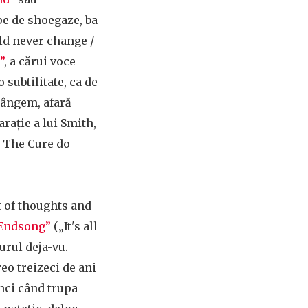
e de shoegaze, ba
ld never change /
”
, a cărui voce
subtilitate, ca de
plângem, afară
larație a lui Smith,
at The Cure do
ut of thoughts and
Endsong”
(„It's all
gurul deja-vu.
eo treizeci de ani
unci când trupa