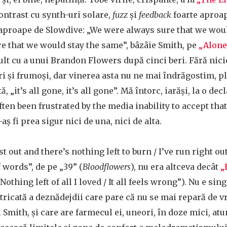
contrast cu synth-uri solare,
fuzz
și
feedback
foarte aproap
 aproape de Slowdive: „We were always sure that we wou
e that we would stay the same”, bâzâie Smith, pe
„Alone
t cu a unui Brandon Flowers după cinci beri. Fără nicio 
eri și frumoși, dar vinerea asta nu ne mai îndrăgostim, 
, „it’s all gone, it’s all gone”. Mă întorc, iarăși, la o dec
often been frustrated by the media inability to accept th
-aș fi prea sigur nici de una, nici de alta.
st out and there’s nothing left to burn / I’ve run right o
f words”, de pe „39” (
Bloodflowers
), nu era altceva decât
„
 Nothing left of all I loved / It all feels wrong”). Nu e sin
ricată a deznădejdii care pare că nu se mai repară de vr
i Smith, și care are farmecul ei, uneori, în doze mici, at