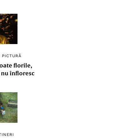
/
PICTURĂ
ate florile,
e nu înfloresc
TINERI