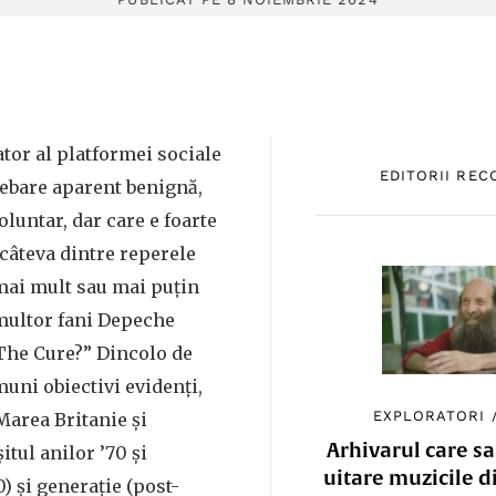
ator al platformei sociale
EDITORII RE
ebare aparent benignă,
luntar, dar care e foarte
câteva dintre reperele
mai mult sau mai puțin
 multor fani Depeche
 The Cure?” Dincolo de
uni obiectivi evidenți,
EXPLORATORI
(Marea Britanie și
Arhivarul care sa
itul anilor ’70 și
uitare muzicile d
) și generație (post-