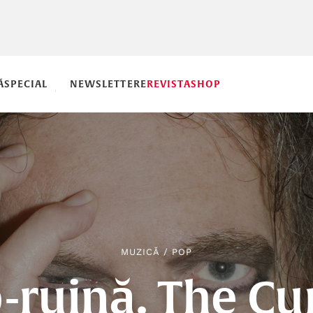
Ă
SPECIAL
NEWSLETTERE
REVISTA
SHOP
MUZICĂ
/
POP
-ruină. The Cur