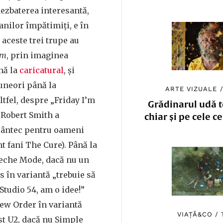
 dezbaterea interesantă,
anilor împătimiți, e în
e aceste trei trupe au
om
, prin imaginea
nă la
caricatural
, și
uneori până la
ARTE VIZUALE
ltfel, despre „Friday I’m
Grădinarul udă to
l Robert Smith a
chiar și pe cele c
 cântec pentru oameni
nt fani The Cure). Până la
peche Mode, dacă nu un
s în variantă „trebuie să
Studio 54, am o idee!”
 New Order în variantă
VIAȚĂ&CO
/
st U2, dacă nu Simple