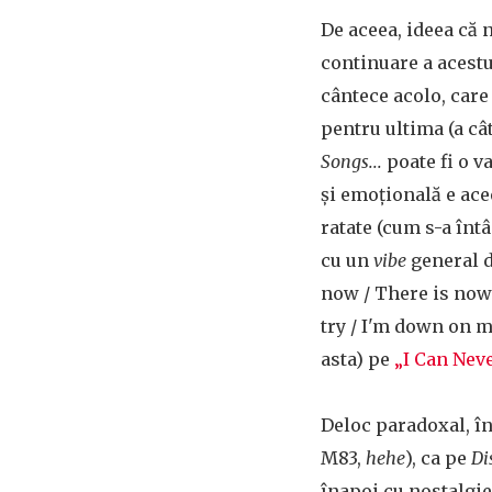
De aceea, ideea că 
continuare a acestu
cântece acolo, care 
pentru ultima (a câ
Songs...
poate fi o v
și emoțională e acee
ratate (cum s-a înt
cu un
vibe
general d
now / There is nowh
try / I'm down on m
asta) pe
„I Can Nev
Deloc paradoxal, î
M83,
hehe
), ca pe
Di
înapoi cu nostalgie 