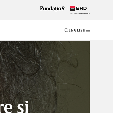
EN
e și