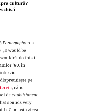
spre cultură?
eschisă
pă
Pornography
n-a
. „It would be
 wouldn’t do this if
nilor ’80, în
 interviu,
 disprețuiește pe
terviu
, când
soi de
establishment
that sounds very
ith. Cam asta zicea