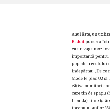
Anul ăsta, un utiliz
Reddit
punea o într
cu un vag umor invo
importantă pentru 
pop ale trecutului 
îndepărtat: „De ce
Mode le plac U2 și
câțiva numitori com
care țin de spațiu 
Irlanda), timp (sfârș
începutul anilor ’80