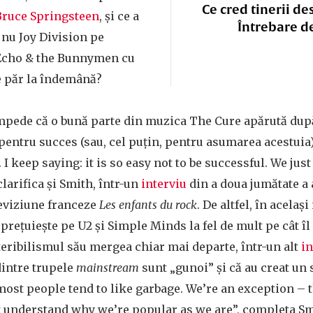
Ce cred tinerii de
Bruce Springsteen
, și ce a
Întrebare d
 nu Joy Division pe
 Echo & the Bunnymen cu
e păr la îndemână?
limpede că o bună parte din muzica The Cure apărută du
 pentru succes (sau, cel puțin, pentru asumarea acestuia)
I keep saying: it is so easy not to be successful. We just
clarifica și Smith, într-un
interviu
din a doua jumătate a a
leviziune franceze
Les enfants du rock
. De altfel, în același
sprețuiește pe U2 și Simple Minds la fel de mult pe cât îl
teribilismul său mergea chiar mai departe, într-un alt
in
intre trupele
mainstream
sunt „gunoi” și că au creat un 
most people tend to like garbage. We’re an exception – 
’t understand why we’re popular as we are”, completa Sm