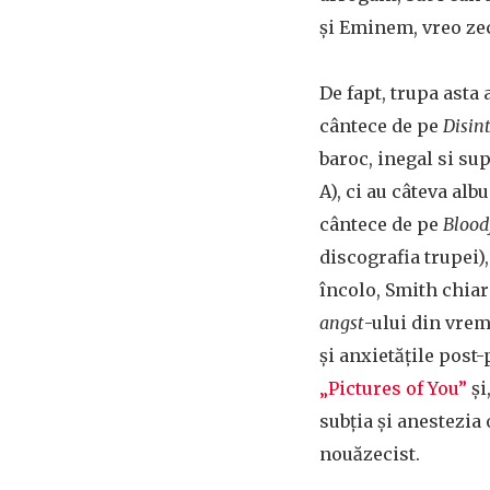
și Eminem, vreo ze
De fapt, trupa asta
cântece de pe
Disin
baroc, inegal si sup
A), ci au câteva alb
cântece de pe
Blood
discografia trupei),
încolo, Smith chiar
angst
-ului din vre
și anxietățile post-
„Pictures of You”
și
subția și anestezia
nouăzecist.