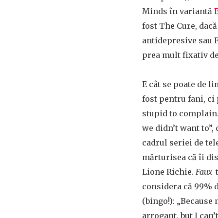
Minds în variantă
fost The Cure, dacă
antidepresive sau
prea mult fixativ d
E cât se poate de 
fost pentru fani, ci
stupid to complain. 
we didn’t want to”, 
cadrul seriei de te
mărturisea că îi di
Lione Richie.
Faux
-
considera că 99% d
(bingo!): „Because 
arrogant, but I can