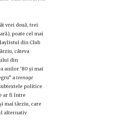
t vrei două, trei
oară), poate cel mai
laylistul din Club
târziu, câteva
ului din
ea anilor ’80 și mai
egru” a
teenage
ubtextele politice
 ar fi între
și mai târziu, care
l alternativ