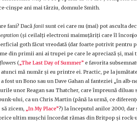
ce-cinșpe ani mai târziu, domnule Smith.
 are fani? Dacă
fanii
sunt cei care nu (mai) pot asculta decâ
tegration
(și ceilalți electroni maimuțăriți care îl înconj
erficial goth făcut vreodată (dar foarte potrivit pentru p
ume din primii ani ai trupei pe care le apreciază și, mai 
flowers
(
„The Last Day of Summer”
e favorita subsemnat
 atunci mă număr și eu printre ei. Practic, pe la jumătat
 a fost un Bono sau un Dave Gahan al fanteziei „în alb-n
murile unor Reagan sau Thatcher, care împreună diluau s
punk-ului, ca un Chris Martin (până la urmă, ce diferențe
, să zicem,
„In My Place”
?) la începutul anilor 2000, dar 
 orice ultim mușchi încordat rămas din Britpop și rock-u