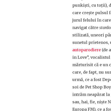
punkiști, cu toții),
care crește pulsul f
jurul felului în car
navigat către
stard
stilizată, uneori pâ
sunetul prietenos, 
autoparodiere
(de a
in Love”, vocalistu
mărturisit că e un
care, de fapt, nu su
urmă, ce a fost De
soi de Pet Shop Boy
intrăm neapărat la 
sau, hai, fie, niște
Europa FM), ce a fo