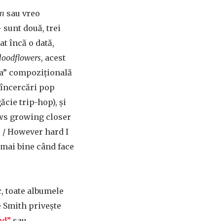
on
sau vreo
 sunt două, trei
at încă o dată,
loodflowers
, acest
rta” compozițională
i încercări pop
găcie trip-hop), și
ows growing closer
p / However hard I
 mai bine când face
, toate albumele
e Smith privește
nd”
sau