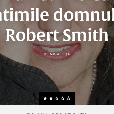
atimile domnul
Robert Smith
DE
MIHAI TIȚA
★★★★★
☆☆☆☆☆
PUBLICAT PE 8 NOIEMBRIE 2024