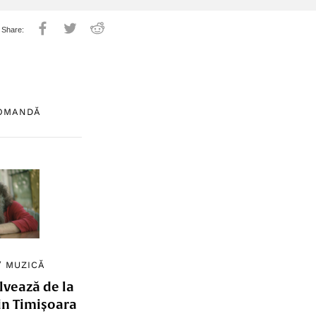
COMANDĂ
/
MUZICĂ
lvează de la
in Timișoara