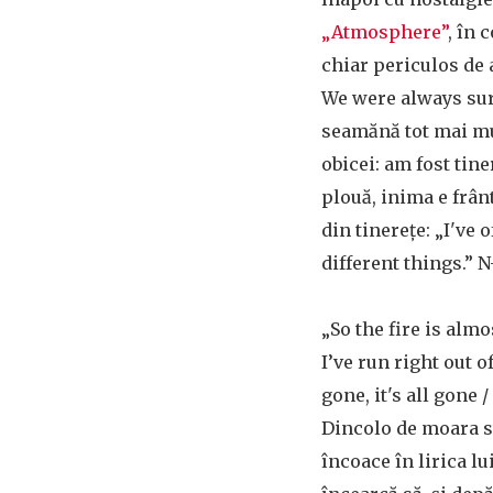
„Atmosphere”
, în 
chiar periculos de
We were always sur
seamănă tot mai mul
obicei: am fost tin
plouă, inima e frântă
din tinerețe: „I've 
different things.” N
„So the fire is almo
I’ve run right out o
gone, it's all gone /
Dincolo de moara st
încoace în lirica lu