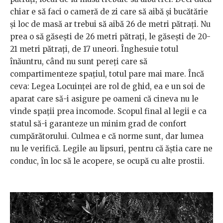
chiar e să faci o cameră de zi care să aibă și bucătărie
și loc de masă ar trebui să aibă 26 de metri pătrați. Nu
prea o să găsești de 26 metri pătrați, le găsești de 20-
21 metri pătrați, de 17 uneori. Înghesuie totul
înăuntru, când nu sunt pereți care să
compartimenteze spațiul, totul pare mai mare. Încă
ceva: Legea Locuinței are rol de ghid, ea e un soi de
aparat care să-i asigure pe oameni că cineva nu le
vinde spații prea incomode. Scopul final al legii e ca
statul să-i garanteze un minim grad de confort
cumpărătorului. Culmea e că norme sunt, dar lumea
nu le verifică. Legile au lipsuri, pentru că ăștia care ne
conduc, în loc să le acopere, se ocupă cu alte prostii.