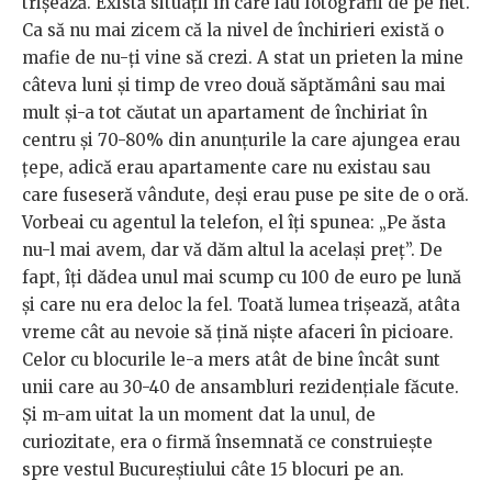
trișează. Există situații în care iau fotografii de pe net.
Ca să nu mai zicem că la nivel de închirieri există o
mafie de nu-ți vine să crezi. A stat un prieten la mine
câteva luni și timp de vreo două săptămâni sau mai
mult și-a tot căutat un apartament de închiriat în
centru și 70-80% din anunțurile la care ajungea erau
țepe, adică erau apartamente care nu existau sau
care fuseseră vândute, deși erau puse pe site de o oră.
Vorbeai cu agentul la telefon, el îți spunea: „Pe ăsta
nu-l mai avem, dar vă dăm altul la același preț”. De
fapt, îți dădea unul mai scump cu 100 de euro pe lună
și care nu era deloc la fel. Toată lumea trișează, atâta
vreme cât au nevoie să țină niște afaceri în picioare.
Celor cu blocurile le-a mers atât de bine încât sunt
unii care au 30-40 de ansambluri rezidențiale făcute.
Și m-am uitat la un moment dat la unul, de
curiozitate, era o firmă însemnată ce construiește
spre vestul Bucureștiului câte 15 blocuri pe an.