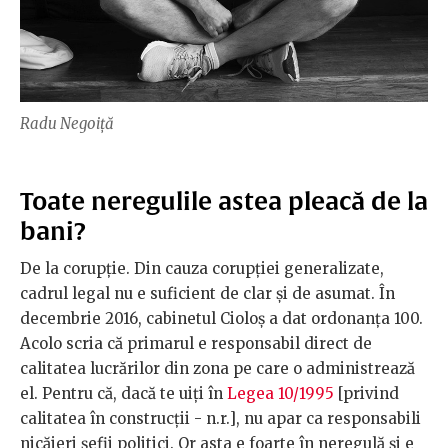
Radu Negoiță
Toate neregulile astea pleacă de la
bani?
De la corupție. Din cauza corupției generalizate,
cadrul legal nu e suficient de clar și de asumat. În
decembrie 2016, cabinetul Cioloș a dat ordonanța 100.
Acolo scria că primarul e responsabil direct de
calitatea lucrărilor din zona pe care o administrează
el. Pentru că, dacă te uiți în
Legea 10/1995
[privind
calitatea în construcții - n.r.], nu apar ca responsabili
nicăieri șefii politici. Or asta e foarte în neregulă și e