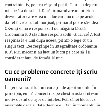
contraintuitiv, pentru că șeful politic îi are la degetul
mic pe ăia de sub el. Dacă primarul are un prieten
dezvoltator care vrea un bloc care nu încape acolo,
dar el îl vrea cu tot morțișul, primarul poate să-i dea
OK-ul și el nu e responsabil de măgăria făcută.
Ordonanța 100 stabilise responsabilii. Ghici ce? A fost
respinsă la 4 luni după aceea, printr-o lege cu un
singur text: „Se respinge în integralitate ordonanța
100”. Nici măcar n-au luat un lucru pe care să-l fi
considerat bun, de fațadă. Nimic.
Cu ce probleme concrete îți scriu
oamenii?
În general, sunt lucruri care țin de apartamente. În
principiu, eu mă concentrez pe chestia asta dintr-un
motiv destul de ușor de înțeles. Poți să iei blocul ca
ansamblu dacă ai date despre el. Dar, în momentul în