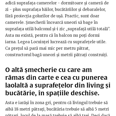
adică suprafața camerelor - dormitoare și cameră de
zi - plus suprafața băilor, bucătăriilor și debaralelor,
fără proiecția golurilor de ușă. Practic, sunt doar
camerele. Șmecherii încearcă uneori să bage în
suprafața utilă balconul și-i zic „suprafață utilă totală”.
Asta nu există, pentru că în balcon nu poți dormi
iarna. Legea Locuinței lucrează cu suprafețele utile.
Ca prețul să pară mai mic per metru pătrat,
constructorul bagă uneori și metrii pătrați construiți.
O altă șmecherie cu care am
rămas din carte e cea cu punerea
laolaltă a suprafețelor din living și
bucătărie, în spațiile deschise.
Asta e iarăși în zona gri, pentru că livingul trebuie să
aibă 18 metri pătrați, bucătăria trebuie să aibă 5 metri
pătrați, locul de la masă trebuie să aibă trei. Deci dacă