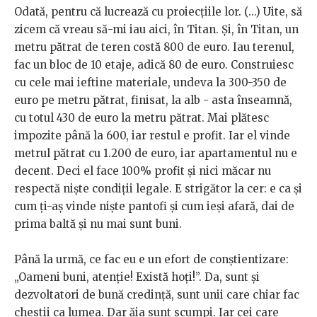
Odată, pentru că lucrează cu proiecțiile lor. (...) Uite, să
zicem că vreau să-mi iau aici, în Titan. Și, în Titan, un
metru pătrat de teren costă 800 de euro. Iau terenul,
fac un bloc de 10 etaje, adică 80 de euro. Construiesc
cu cele mai ieftine materiale, undeva la 300-350 de
euro pe metru pătrat, finisat, la alb - asta înseamnă,
cu totul 430 de euro la metru pătrat. Mai plătesc
impozite până la 600, iar restul e profit. Iar el vinde
metrul pătrat cu 1.200 de euro, iar apartamentul nu e
decent. Deci el face 100% profit și nici măcar nu
respectă niște condiții legale. E strigător la cer: e ca și
cum ți-aș vinde niște pantofi și cum ieși afară, dai de
prima baltă și nu mai sunt buni.
Până la urmă, ce fac eu e un efort de conștientizare:
„Oameni buni, atenție! Există hoți!”. Da, sunt și
dezvoltatori de bună credință, sunt unii care chiar fac
chestii ca lumea. Dar ăia sunt scumpi. Iar cei care