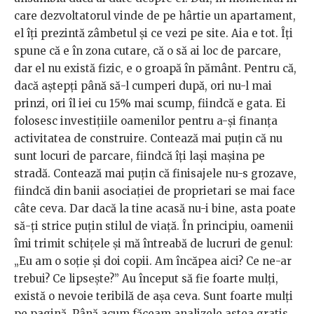
care dezvoltatorul vinde de pe hârtie un apartament,
el îți prezintă zâmbetul și ce vezi pe site. Aia e tot. Îți
spune că e în zona cutare, că o să ai loc de parcare,
dar el nu există fizic, e o groapă în pământ. Pentru că,
dacă aștepți până să-l cumperi după, ori nu-l mai
prinzi, ori îl iei cu 15% mai scump, fiindcă e gata. Ei
folosesc investițiile oamenilor pentru a-și finanța
activitatea de construire. Contează mai puțin că nu
sunt locuri de parcare, fiindcă îți lași mașina pe
stradă. Contează mai puțin că finisajele nu-s grozave,
fiindcă din banii asociației de proprietari se mai face
câte ceva. Dar dacă la tine acasă nu-i bine, asta poate
să-ți strice puțin stilul de viață. În principiu, oamenii
îmi trimit schițele și mă întreabă de lucruri de genul:
„Eu am o soție și doi copii. Am încăpea aici? Ce ne-ar
trebui? Ce lipsește?” Au început să fie foarte mulți,
există o nevoie teribilă de așa ceva. Sunt foarte mulți
pe pagină. Până acum făceam analizele astea gratis.