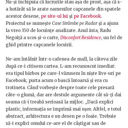
Nu-și închipuia că lucrurile stau așa de prost, așa că s-
a hotărât să le arate oamenilor capcanele din spatele
acestor desene,
pe site-ul lui
și
pe Facebook
.
Proiectul se numește
Case Strâmbe pe Radar
și a ajuns
la vreo 350 de locuințe analizate. Anul ăsta, Radu
Negoiță a scos și-o carte,
Disconfort Residence
, un fel de
ghid printre capcanele locuirii.
Ne-am întâlnit într-o cafenea de mall, la câteva zile
după ce-i citisem cartea. L-am recunoscut imediat:
era tipul bărbos pe care-l văzusem în niște live-uri pe
Facebook, purta acum o bască întoarsă și era cu
trotineta. Când vorbește despre toate cele presară
câte-o glumă, dar are destule argumente cât să-ți dai
seama că-i treabă serioasă la mijloc. „Dacă explici
plastic, informația se imprimă mai ușor. Altfel, e totul
abstract, arhitectura e un desen pe o foaie. Trebuie
să-i explici omului ce-are el de câștigat sau de