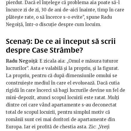
pierdut. Dacă el înțelege că problema aia poate să-l
încurce zi de zi, 30 de ani de-aici înainte, timp în care
plătește rate, o să încerce s-o evite”, spune Radu
Negoiță, într-o discuție despre cum locuim.
Scena9: De ce ai început să scrii
despre Case Strâmbe?
Radu Negoiță
: E zicala aia: „Omul e măsura tuturor
lucrurilor”. Asta e valabilă și la propriu, și la figurat.
La propriu, pentru că după dimensiunile omului se
construiește mediul în care el evoluează. Dacă cutia
rigidă în care încerci să bagi lucrurile devine un fel de
mini-depozit, atunci scopul locuirii este ratat. Mulți
dintre cei care vând apartamente s-au deconectat
total de scopul locuirii, pentru simplul motiv că
românii sunt cei mai doritori de apartamente din
Europa. Iar ei profită de chestia asta. Zic: „Vreți