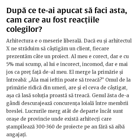
După ce te-ai apucat să faci asta,
cam care au fost reacțiile
colegilor?
Arhitectura e o meserie liberală. Dacă eu și arhitectul
X ne străduim să câștigăm un client, fiecare
prezentăm câte un proiect. Al meu e corect, dar e cu
5% mai scump, al lui e incorect, incomod, dar e mai
jos ca preț față de-al meu. El merge la primărie și
întreabă: „Ăla mai ieftin poate să treacă?” Omul de la
primărie ridică din umeri, are și el ceva de câștigat,
așa că lasă soluția proastă să treacă. Genul ăsta de-a
gândi descurajează concurența loială între membrii
breslei. Lucrurile merg atât de departe încât sunt
orașe de provincie unde există arhitecți care
ștampilează 300-360 de proiecte pe an fără să aibă
angajați.