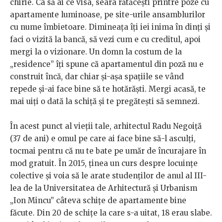
chirie. Ca să ai ce visa, seara rătăcești printre poze cu
apartamente luminoase, pe site-urile ansamblurilor
cu nume îmbietoare. Dimineața îți iei inima în dinți și
faci o vizită la bancă, să vezi cum e cu creditul, apoi
mergi la o vizionare. Un domn la costum de la
„residence” îți spune că apartamentul din poză nu e
construit încă, dar chiar și-așa spațiile se vând
repede și-ai face bine să te hotărăști. Mergi acasă, te
mai uiți o dată la schiță și te pregătești să semnezi.
În acest punct al vieții tale, arhitectul Radu Negoiță
(37 de ani) e omul pe care ai face bine să-l asculți,
tocmai pentru că nu te bate pe umăr de încurajare în
mod gratuit. În 2015, ținea un curs despre locuințe
colective și voia să le arate studenților de anul al III-
lea de la Universitatea de Arhitectură și Urbanism
„Ion Mincu” câteva schițe de apartamente bine
făcute. Din 20 de schițe la care s-a uitat, 18 erau slabe.