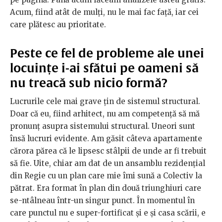
Acum, fiind atât de mulți, nu le mai fac față, iar cei
care plătesc au prioritate.
Peste ce fel de probleme ale unei
locuințe i-ai sfătui pe oameni să
nu treacă sub nicio formă?
Lucrurile cele mai grave țin de sistemul structural.
Doar că eu, fiind arhitect, nu am competență să mă
pronunț asupra sistemului structural. Uneori sunt
însă lucruri evidente. Am găsit câteva apartamente
cărora părea că le lipsesc stâlpii de unde ar fi trebuit
să fie. Uite, chiar am dat de un ansamblu rezidențial
din Regie cu un plan care mie îmi sună a Colectiv la
pătrat. Era format în plan din două triunghiuri care
se-ntâlneau într-un singur punct. În momentul în
care punctul nu e super-fortificat și e și casa scării, e