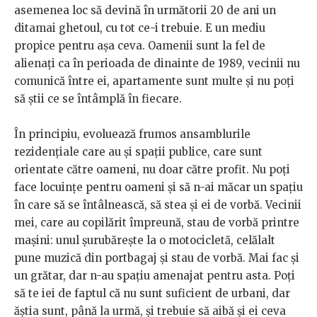
asemenea loc să devină în următorii 20 de ani un
ditamai ghetoul, cu tot ce-i trebuie. E un mediu
propice pentru așa ceva. Oamenii sunt la fel de
alienați ca în perioada de dinainte de 1989, vecinii nu
comunică între ei, apartamente sunt multe și nu poți
să știi ce se întâmplă în fiecare.
În principiu, evoluează frumos ansamblurile
rezidențiale care au și spații publice, care sunt
orientate către oameni, nu doar către profit. Nu poți
face locuințe pentru oameni și să n-ai măcar un spațiu
în care să se întâlnească, să stea și ei de vorbă. Vecinii
mei, care au copilărit împreună, stau de vorbă printre
mașini: unul șurubărește la o motocicletă, celălalt
pune muzică din portbagaj și stau de vorbă. Mai fac și
un grătar, dar n-au spațiu amenajat pentru asta. Poți
să te iei de faptul că nu sunt suficient de urbani, dar
ăștia sunt, până la urmă, și trebuie să aibă și ei ceva