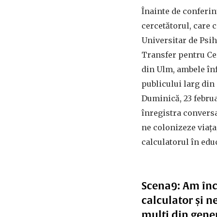
Înainte de conferin
cercetătorul, care 
Universitar de Psih
Transfer pentru Cer
din Ulm, ambele înf
publicului larg di
Duminică, 23 februa
înregistra conversa
ne colonizeze viața
calculatorul în edu
Scena9: Am înce
calculator și n
mulți din gener