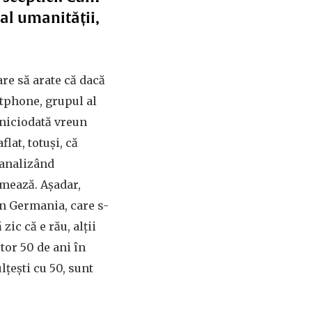
 al umanității,
are să arate că dacă
rtphone, grupul al
 niciodată vreun
lat, totuși, că
 analizând
umează. Așadar,
în Germania, care s-
zic că e rău, alții
tor 50 de ani în
țești cu 50, sunt