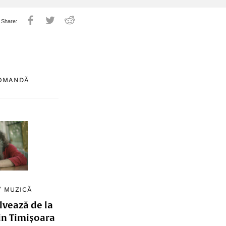
COMANDĂ
/
MUZICĂ
lvează de la
in Timișoara