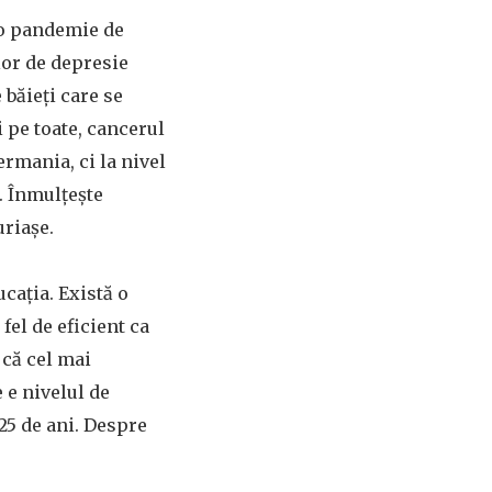
e o pandemie de
lor de depresie
 băieți care se
i pe toate, cancerul
rmania, ci la nivel
. Înmulțește
uriașe.
cația. Există o
fel de eficient ca
 că cel mai
 e nivelul de
 25 de ani. Despre