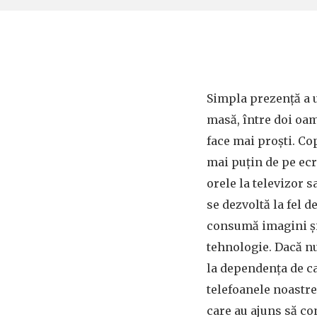
Simpla prezență a 
masă, între doi oam
face mai proști. Cop
mai puțin de pe ecr
orele la televizor 
se dezvoltă la fel d
consumă imagini și
tehnologie. Dacă n
la dependența de ca
telefoanele noastre
care au ajuns să co