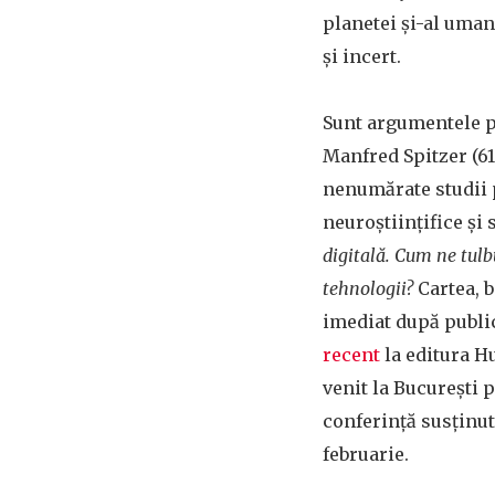
planetei și-al uma
și incert.
Sunt argumentele p
Manfred Spitzer (61
nenumărate studii 
neuroștiințifice și 
digitală. Cum ne tul
tehnologii?
Cartea, 
imediat după public
recent
la editura Hu
venit la București 
conferință susținu
februarie.