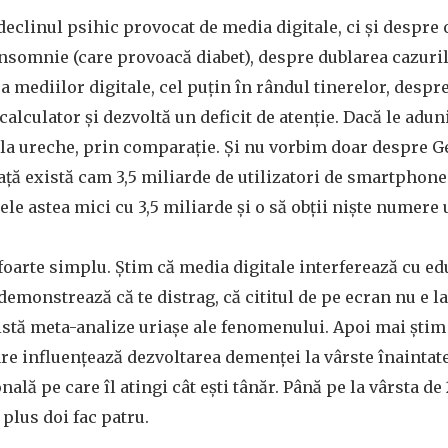
declinul psihic provocat de media digitale, ci și despr
insomnie (care provoacă diabet), despre dublarea cazuri
a mediilor digitale, cel puțin în rândul tinerelor, despre
calculator și dezvoltă un deficit de atenție. Dacă le adun
 la ureche, prin comparație. Și nu vorbim doar despre Ge
 față există cam 3,5 miliarde de utilizatori de smartphone
ele astea mici cu 3,5 miliarde și o să obții niște numere 
arte simplu. Știm că media digitale interferează cu edu
demonstrează că te distrag, că cititul de pe ecran nu e la 
xistă meta-analize uriașe ale fenomenului. Apoi mai știm
re influențează dezvoltarea demenței la vârste înaintate
ală pe care îl atingi cât ești tânăr. Până pe la vârsta de
 plus doi fac patru.