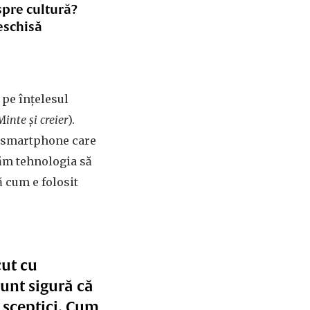
spre cultură?
eschisă
 pe înțelesul
Minte și creier
).
un smartphone care
săm tehnologia să
ă cum e folosit
cut cu
Sunt sigură că
e sceptici. Cum