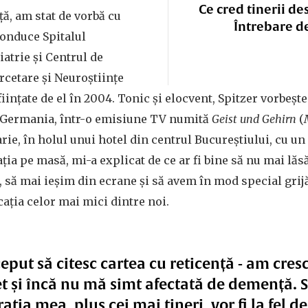
Ce cred tinerii de
ță, am stat de vorbă cu
Întrebare d
conduce Spitalul
iatrie și Centrul de
cetare şi Neuroştiinţe
iințate de el în 2004. Tonic și elocvent, Spitzer vorbește
n Germania, într-o emisiune TV numită
Geist und Gehirn
(
rie, în holul unui hotel din centrul Bucureștiului, cu 
ția pe masă, mi-a explicat de ce ar fi bine să nu mai lă
, să mai ieșim din ecrane și să avem în mod special grij
cația celor mai mici dintre noi.
put să citesc cartea cu reticență - am cres
et și încă nu mă simt afectată de demență. 
ația mea, plus cei mai tineri, vor fi la fel d