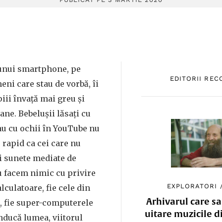
unui smartphone, pe
EDITORII RE
eni care stau de vorbă, îi
iii învață mai greu și
ane. Bebelușii lăsați cu
sau cu ochii în YouTube nu
e rapid ca cei care nu
 sunete mediate de
u facem nimic cu privire
EXPLORATORI
lculatoare, fie cele din
Arhivarul care sa
, fie super-computerele
uitare muzicile d
nducă lumea, viitorul