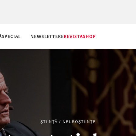
Ă
SPECIAL
NEWSLETTERE
REVISTA
SHOP
ȘTIINȚĂ
/
NEUROȘTIINȚE