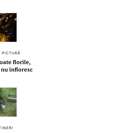
/
PICTURĂ
ate florile,
e nu înfloresc
TINERI