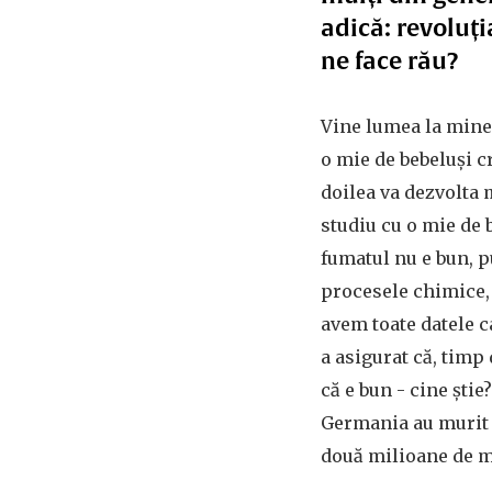
adică: revoluți
ne face rău?
Vine lumea la mine ș
o mie de bebeluși c
doilea va dezvolta 
studiu cu o mie de 
fumatul nu e bun, p
procesele chimice,
avem toate datele c
a asigurat că, timp 
că e bun - cine ști
Germania au murit 
două milioane de mo