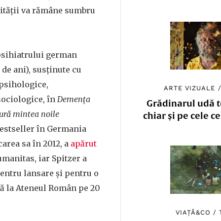
nității va rămâne sumbru
sihiatrului german
 de ani), susținute cu
psihologice,
ARTE VIZUALE
sociologice, în
Demența
Grădinarul udă to
bură mintea noile
chiar și pe cele c
bestseller în Germania
area sa în 2012, a
apărut
manitas, iar Spitzer a
pentru lansare și pentru o
tă la Ateneul Român pe 20
VIAȚĂ&CO
/