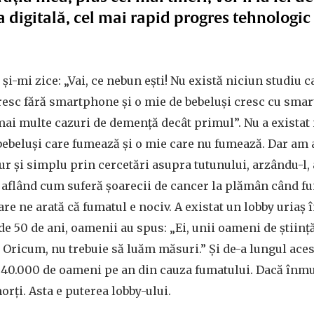
a digitală, cel mai rapid progres tehnologic
i-mi zice: „Vai, ce nebun ești! Nu există niciun studiu c
resc fără smartphone și o mie de bebeluși cresc cu sma
mai multe cazuri de demență decât primul”. Nu a existat
bebeluși care fumează și o mie care nu fumează. Dar am af
ur și simplu prin cercetări asupra tutunului, arzându-l,
 aflând cum suferă șoarecii de cancer la plămân când f
are ne arată că fumatul e nociv. A existat un lobby uriaș 
de 50 de ani, oamenii au spus: „Ei, unii oameni de știință 
e? Oricum, nu trebuie să luăm măsuri.” Și de-a lungul aces
40.000 de oameni pe an din cauza fumatului. Dacă înmul
rți. Asta e puterea lobby-ului.