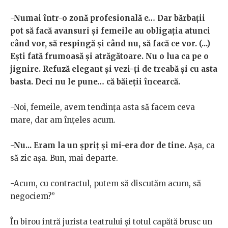
-Numai într-o zonă profesională e… Dar bărbații
pot să facă avansuri și femeile au obligația atunci
când vor, să respingă și când nu, să facă ce vor. (...)
Ești fată frumoasă și atrăgătoare. Nu o lua ca pe o
jignire. Refuză elegant și vezi-ți de treabă și cu asta
basta. Deci nu le pune… că băieții încearcă.
-Noi, femeile, avem tendința asta să facem ceva
mare, dar am înțeles acum.
-Nu... Eram la un șpriț și mi-era dor de tine.
Așa, ca
să zic așa. Bun, mai departe.
-Acum, cu contractul, putem să discutăm acum, să
negociem?”
În birou intră jurista teatrului și totul capătă brusc un