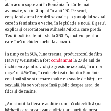
abia acum șapte ani în România. În țările mai
avansate, s-a întâmplat în anii ‘90. Pe scurt,
conștientizarea hărțuirii sexuale și a șantajului sexual
care în feminism e veche, în legislație e nouă. E greu”,
explică și cercetătoarea Mihaela Miroiu, care predă
Teorii politice feministe la SNSPA, motivul pentru
care încă închidem ochii la abuzuri.
În timp ce în SUA, luna trecută, producătorul de film
Harvey Weinstein a fost
condamnat
la 23 de ani de
închisoare pentru viol și agresiune sexuală, în urma
mișcării #MeToo, în culisele teatrelor din România
continuă să se strecoare multe episoade de hărțuire
sexuală. Nu se vorbește însă public despre asta, de
frică și de rușine.
„Am simțit la fiecare audiţie cum mă obiectifică (n.r.
bărbații care organizau audiția), am auzit de prea