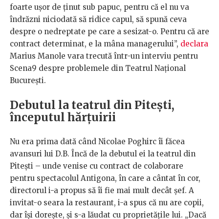
foarte ușor de ținut sub papuc, pentru că el nu va
îndrăzni niciodată să ridice capul, să spună ceva
despre o nedreptate pe care a sesizat-o. Pentru că are
contract determinat, e la mâna managerului”,
declara
Marius Manole vara trecută într-un interviu pentru
Scena9 despre problemele din Teatrul Național
București.
Debutul la teatrul din Pitești,
începutul hărțuirii
Nu era prima dată când Nicolae Poghirc îi făcea
avansuri lui D.B. Încă de la debutul ei la teatrul din
Pitești – unde venise cu contract de colaborare
pentru spectacolul Antigona, în care a cântat în cor,
directorul i-a propus să îi fie mai mult decât șef. A
invitat-o seara la restaurant, i-a spus că nu are copii,
dar își dorește, și s-a lăudat cu proprietățile lui. „Dacă