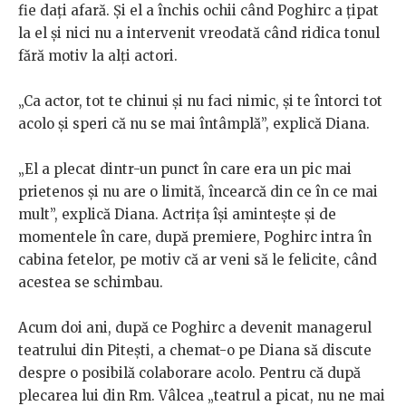
fie dați afară. Și el a închis ochii când Poghirc a țipat
la el și nici nu a intervenit vreodată când ridica tonul
fără motiv la alți actori.
„Ca actor, tot te chinui și nu faci nimic, și te întorci tot
acolo și speri că nu se mai întâmplă”, explică Diana.
„El a plecat dintr-un punct în care era un pic mai
prietenos și nu are o limită, încearcă din ce în ce mai
mult”, explică Diana. Actrița își amintește și de
momentele în care, după premiere, Poghirc intra în
cabina fetelor, pe motiv că ar veni să le felicite, când
acestea se schimbau.
Acum doi ani, după ce Poghirc a devenit managerul
teatrului din Pitești, a chemat-o pe Diana să discute
despre o posibilă colaborare acolo. Pentru că după
plecarea lui din Rm. Vâlcea „teatrul a picat, nu ne mai