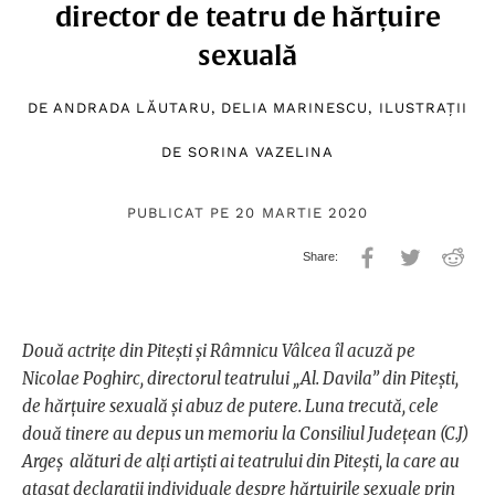
director de teatru de hărțuire
sexuală
DE
ANDRADA LĂUTARU
,
DELIA MARINESCU
, ILUSTRAȚII
DE
SORINA VAZELINA
PUBLICAT PE 20 MARTIE 2020
Două actrițe din Pitești și Râmnicu Vâlcea îl acuză pe
Nicolae Poghirc, directorul teatrului „Al. Davila” din Pitești,
de hărțuire sexuală și abuz de putere. Luna trecută, cele
două tinere au depus un memoriu la Consiliul Județean (C.J)
Argeș alături de alți artiști ai teatrului din Pitești, la care au
atașat declarații individuale despre hărțuirile sexuale prin