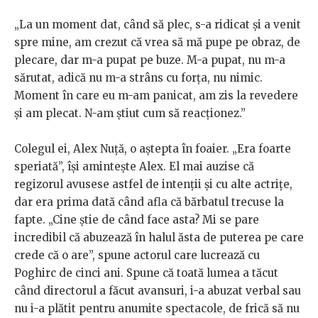
„La un moment dat, când să plec, s-a ridicat și a venit
spre mine, am crezut că vrea să mă pupe pe obraz, de
plecare, dar m-a pupat pe buze. M-a pupat, nu m-a
sărutat, adică nu m-a strâns cu forța, nu nimic.
Moment în care eu m-am panicat, am zis la revedere
și am plecat. N-am știut cum să reacționez.”
Colegul ei, Alex Nuță, o aștepta în foaier. „Era foarte
speriată”, își amintește Alex. El mai auzise că
regizorul avusese astfel de intenții și cu alte actrițe,
dar era prima dată când afla că bărbatul trecuse la
fapte. „Cine știe de când face asta? Mi se pare
incredibil că abuzează în halul ăsta de puterea pe care
crede că o are”, spune actorul care lucrează cu
Poghirc de cinci ani. Spune că toată lumea a tăcut
când directorul a făcut avansuri, i-a abuzat verbal sau
nu i-a plătit pentru anumite spectacole, de frică să nu