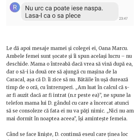
Le dă apoi mesaje mamei și colegei ei, Oana Marcu.
Ambele femei sunt șocate și îi spun același lucru – nu
deschide. Mama o întreabă dacă vrea să vină după ea,
dar o să-i ia două ore să ajungă cu mașina de la
Caracal, așa că D. îi zice să nu. Bătăile în ușă durează
timp de o oră, cu întreruperi. „Am luat în calcul că s-
ar fi auzit dacă ar fi intrat (n.r peste ea)”, ne spune la
telefon mama lui D. gândul cu care a încercat atunci
să se consoleze că fata ei nu va păți nimic. „Nici nu am
mai dormit în noaptea aceea”, își amintește femeia.
Când se face liniște, D. continuă eseul care ținea loc