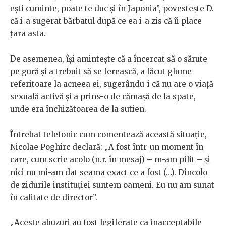
ești cuminte, poate te duc și în Japonia”, povestește D.
că i-a sugerat bărbatul după ce ea i-a zis că îi place
țara asta.
De asemenea, își amintește că a încercat să o sărute
pe gură și a trebuit să se ferească, a făcut glume
referitoare la acneea ei, sugerându-i că nu are o viață
sexuală activă și a prins-o de cămașă de la spate,
unde era închizătoarea de la sutien.
Întrebat telefonic cum comentează această situație,
Nicolae Poghirc declară: „A fost într-un moment în
care, cum scrie acolo (n.r. în mesaj) – m-am pilit – și
nici nu mi-am dat seama exact ce a fost (…). Dincolo
de zidurile instituției suntem oameni. Eu nu am sunat
în calitate de director”.
„Aceste abuzuri au fost legiferate ca inacceptabile