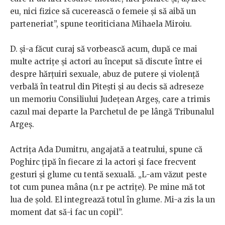
eu, nici fizice să cucerească o femeie și să aibă un
parteneriat”, spune teoriticiana Mihaela Miroiu.
D. și-a făcut curaj să vorbească acum, după ce mai
multe actrițe și actori au început să discute între ei
despre hărțuiri sexuale, abuz de putere și violență
verbală în teatrul din Pitești și au decis să adreseze
un memoriu Consiliului Județean Argeș, care a trimis
cazul mai departe la Parchetul de pe lângă Tribunalul
Argeș.
Actrița Ada Dumitru, angajată a teatrului, spune că
Poghirc țipă în fiecare zi la actori și face frecvent
gesturi și glume cu tentă sexuală. „L-am văzut peste
tot cum punea mâna (n.r pe actrițe). Pe mine mă tot
lua de șold. El integrează totul în glume. Mi-a zis la un
moment dat să-i fac un copil”.