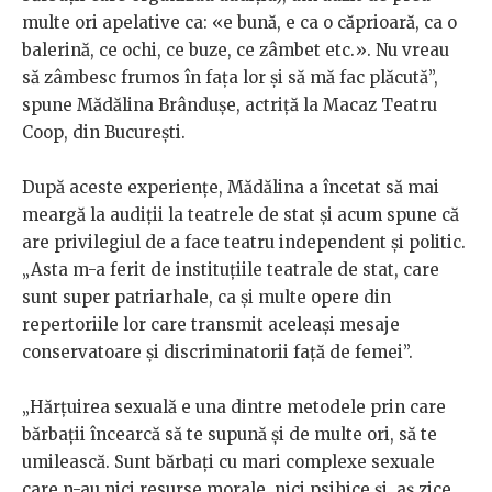
multe ori apelative ca: «e bună, e ca o căprioară, ca o
balerină, ce ochi, ce buze, ce zâmbet etc.». Nu vreau
să zâmbesc frumos în faţa lor şi să mă fac plăcută”,
spune Mădălina Brândușe, actriță la Macaz Teatru
Coop, din București.
După aceste experiențe, Mădălina a încetat să mai
meargă la audiții la teatrele de stat și acum spune că
are privilegiul de a face teatru independent și politic.
„Asta m-a ferit de instituţiile teatrale de stat, care
sunt super patriarhale, ca şi multe opere din
repertoriile lor care transmit aceleaşi mesaje
conservatoare şi discriminatorii faţă de femei”.
„Hărțuirea sexuală e una dintre metodele prin care
bărbații încearcă să te supună și de multe ori, să te
umilească. Sunt bărbați cu mari complexe sexuale
care n-au nici resurse morale, nici psihice și, aș zice