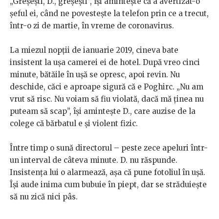
„Greșești, D., greșești”, își amintește că a avertizat-o
șeful ei, când ne povestește la telefon prin ce a trecut,
într-o zi de martie, în vreme de coronavirus.
La miezul nopții de ianuarie 2019, cineva bate
insistent la ușa camerei ei de hotel. După vreo cinci
minute, bătăile în ușă se opresc, apoi revin. Nu
deschide, căci e aproape sigură că e Poghirc. „Nu am
vrut să risc. Nu voiam să fiu violată, dacă mă ținea nu
puteam să scap”, își amintește D., care auzise de la
colege că bărbatul e și violent fizic.
Între timp o sună directorul – peste zece apeluri într-
un interval de câteva minute. D. nu răspunde.
Insistența lui o alarmează, așa că pune fotoliul în ușă.
Își aude inima cum bubuie în piept, dar se străduiește
să nu zică nici pâs.