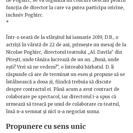
de Poghirc, se va organiza un concurs deschis pentru
funcția de director la care va putea participa oricine,
inclusiv Poghirc.
*
Într-o seară de la sfârșitul lui ianuarie 2019, D.B., o
actriță în vârstă de 22 de ani, primește un mesaj de la
Nicolae Poghirc, directorul teatrului „Al. Davila” din
Pitești, unde tânăra lucrează de un an. „Bună, unde
ești? Vrei să ne vedem?”, o întreabă bărbatul. D. îi
răspunde că are de terminat un eseu și propune să se
întâlnească a doua zi, fiindcă trebuia să discute
despre contractul ei. Până acum a avut contract de
colaborare pe spectacol, iar directorul i-a spus că
urmează să treacă pe unul de colaborare cu teatrul,
însă n-a semnat și nici n-a negociat suma.
Propunere cu sens unic