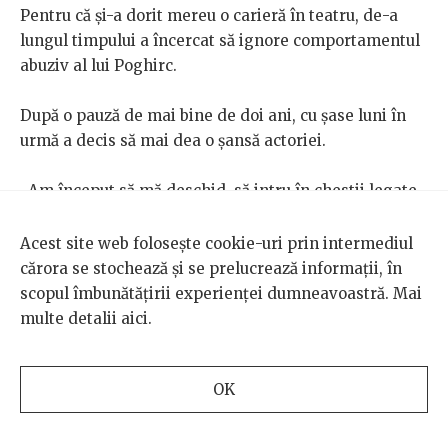
Pentru că și-a dorit mereu o carieră în teatru, de-a
lungul timpului a încercat să ignore comportamentul
abuziv al lui Poghirc.
După o pauză de mai bine de doi ani, cu șase luni în
urmă a decis să mai dea o șansă actoriei.
„Am început să mă deschid, să intru în chestii legate
de teatru și tocmai bine că m-am nimerit să mă duc la
Pitești și s-a întâmplat chestia cu Poghirc și iar mi s-a
Acest site web folosește cookie-uri prin intermediul
tăiat. Mi-a distrus visul ăsta de trei ori, la Vâlcea și la
cărora se stochează și se prelucrează informații, în
Pitești”, spune actrița, care în prezent colaborează cu
scopul îmbunătățirii experienței dumneavoastră. Mai
teatrul de copii Arabela din București.
multe detalii
aici
.
*
OK
În luna februarie, D.B. spune că a primit sub 10% din
salariul care i se cuvenea și crede că în spatele