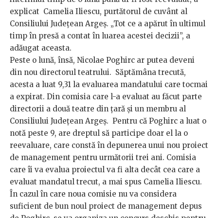
explicat Camelia Iliescu, purtătorul de cuvânt al
Consiliului Județean Argeș. „Tot ce a apărut în ultimul
timp în presă a contat în luarea acestei decizii”, a
adăugat aceasta.
Peste o lună, însă, Nicolae Poghirc ar putea deveni
din nou directorul teatrului. Săptămâna trecută,
acesta a luat 9,31 la evaluarea mandatului care tocmai
a expirat. Din comisia care l-a evaluat au făcut parte
directorii a două teatre din țară și un membru al
Consiliului Județean Argeș. Pentru că Poghirc a luat o
notă peste 9, are dreptul să participe doar el la o
reevaluare, care constă în depunerea unui nou proiect
de management pentru următorii trei ani. Comisia
care îi va evalua proiectul va fi alta decât cea care a
evaluat mandatul trecut, a mai spus Camelia Iliescu.
În cazul în care noua comisie nu va considera
suficient de bun noul proiect de management depus