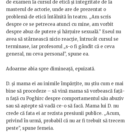
de examen la cursul de etică și integritate de la
masterul de actorie, unde are de prezentat o
problemă de etică întâlnită în teatru. „Am scris
despre ce se petrecea atunci cu mine, am vorbit
despre abuz de putere și hărțuire sexuală.” Eseul nu
avea să stârnească nicio reacție, întrucât cursul se
terminase, iar profesorul „s-o fi gândit că e ceva
general, nu ceva personal”, spune ea.
Adoarme abia spre dimineață, epuizată.
D. și mama ei au inimile împărțite, nu știu cum e mai
bine să procedeze – să vină mama să vorbească față-
n față cu Poghirc despre comportamentul său abuziv
sau să aștepte să vadă ce-o să facă. Mama lui D. nu
crede că fata ei ar rezista presiunii publice. „Acum,
privind în urmă, probabil că nu ar fi trebuit să trecem
peste”, spune femeia.