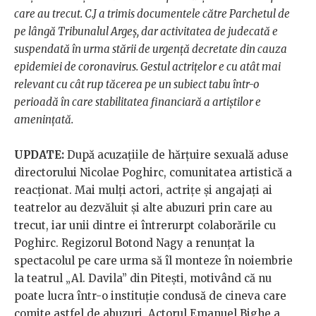
care au trecut. C.J a trimis documentele către Parchetul de
pe lângă Tribunalul Argeș, dar activitatea de judecată e
suspendată în urma stării de urgență decretate din cauza
epidemiei de coronavirus. Gestul actrițelor e cu atât mai
relevant cu cât rup tăcerea pe un subiect tabu într-o
perioadă în care stabilitatea financiară a artiștilor e
amenințată.
UPDATE:
După acuzațiile de hărțuire sexuală aduse
directorului Nicolae Poghirc, comunitatea artistică a
reacționat. Mai mulți actori, actrițe și angajați ai
teatrelor au dezvăluit și alte abuzuri prin care au
trecut, iar unii dintre ei întrerurpt colaborările cu
Poghirc. Regizorul Botond Nagy a renunțat la
spectacolul pe care urma să îl monteze în noiembrie
la teatrul „Al. Davila” din Pitești, motivând că nu
poate lucra într-o instituție condusă de cineva care
comite astfel de abuzuri. Actorul Emanuel Bighe a