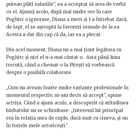
puteau plăti salariile”, ea a acceptat să stea de vorbă
cu el. Ajunsă acolo, după mai multe ore în care
Poghirc o ignorase, Diana a mers și l-a întrebat dacă,
de fapt, el se așteaptă la favoruri sexuale de la ea.
Acesta a dat din cap că da, iar ea a plecat.
Din acel moment, Diana nu a mai ținut legătura cu
Poghirc și nici el n-a mai căutat-o. Asta până luna
trecută, când a chemat-o la Pitești să vorbească
despre o posibilă colaborare.
„Cum nu aveam foarte multe variante profesionale în
momentul respectiv, m-am decis să accept”, spune
actrița. Când a ajuns acolo, a descoperit că atitudinea
bărbatului nu se schimbase: „Interesul lui principal
era în relația mea de cuplu, dacă sunt cu cineva, și nu
în forțele mele actoricești.”