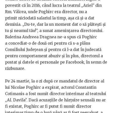
povestit că în 2016, când lucra la teatrul „Ariel” din
Rm. Vâlcea, unde Poghirc era director, nu a
primit niciodată salariul la timp, așa că și-a dat
demisia. „Du-te, dar la un moment dat o să plătești și
tu și neamul tău!”, a sunat amenințarea directorului.
Balerina Andreea Dragnea ne-a spus că Poghirc
a concediat-o de două ori pentru că s-a plâns
Consiliului Județean și pentru că l-a dat în judecată
pentru comportament abuziv și în plus, directorul a
postat și datele ei personale pe Facebook, în semn de
răzbunare.
Pe 24 martie, la o zi după ce mandatul de director al
lui Nicolae Poghirc a expirat, actorul Constantin
Cotimanis a fost numit director interimar al teatrului
„Al. Davila”. Dacă acuzațiile de hărțuire sexuală nu ar
fi existat, Poghirc ar fi putut fi numit director
interimar timp de o lună până ar fi fost reevaluat, a