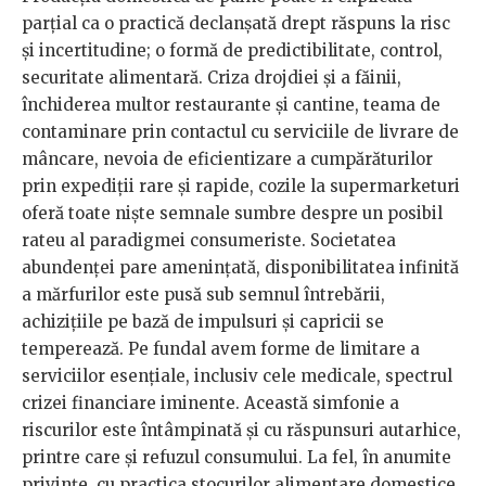
parțial ca o practică declanșată drept răspuns la risc
și incertitudine; o formă de predictibilitate, control,
securitate alimentară. Criza drojdiei și a făinii,
închiderea multor restaurante și cantine, teama de
contaminare prin contactul cu serviciile de livrare de
mâncare, nevoia de eficientizare a cumpărăturilor
prin expediții rare și rapide, cozile la supermarketuri
oferă toate niște semnale sumbre despre un posibil
rateu al paradigmei consumeriste. Societatea
abundenței pare amenințată, disponibilitatea infinită
a mărfurilor este pusă sub semnul întrebării,
achizițiile pe bază de impulsuri și capricii se
temperează. Pe fundal avem forme de limitare a
serviciilor esențiale, inclusiv cele medicale, spectrul
crizei financiare iminente. Această simfonie a
riscurilor este întâmpinată și cu răspunsuri autarhice,
printre care și refuzul consumului. La fel, în anumite
privințe, cu practica stocurilor alimentare domestice