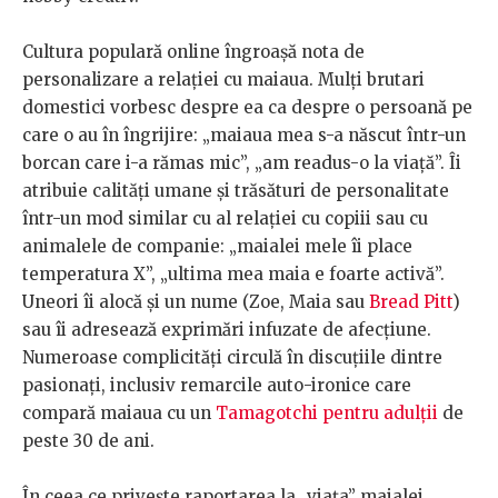
Cultura populară online îngroașă nota de
personalizare a relației cu maiaua. Mulți brutari
domestici vorbesc despre ea ca despre o persoană pe
care o au în îngrijire: „maiaua mea s-a născut într-un
borcan care i-a rămas mic”, „am readus-o la viață”. Îi
atribuie calități umane și trăsături de personalitate
într-un mod similar cu al relației cu copiii sau cu
animalele de companie: „maialei mele îi place
temperatura X”, „ultima mea maia e foarte activă”.
Uneori îi alocă și un nume (Zoe, Maia sau
Bread Pitt
)
sau îi adresează exprimări infuzate de afecțiune.
Numeroase complicități circulă în discuțiile dintre
pasionați, inclusiv remarcile auto-ironice care
compară maiaua cu un
Tamagotchi pentru adulții
de
peste 30 de ani.
În ceea ce privește raportarea la „viața” maialei,