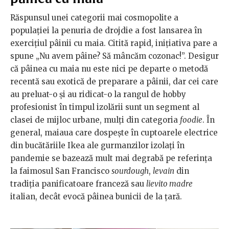
Răspunsul unei categorii mai cosmopolite a
populației la penuria de drojdie a fost lansarea în
exercițiul pâinii cu maia. Citită rapid, inițiativa pare a
spune „Nu avem pâine? Să mâncăm cozonac!”. Desigur
că pâinea cu maia nu este nici pe departe o metodă
recentă sau exotică de preparare a pâinii, dar cei care
au preluat-o și au ridicat-o la rangul de hobby
profesionist în timpul izolării sunt un segment al
clasei de mijloc urbane, mulți din categoria
foodie
. În
general, maiaua care dospește în cuptoarele electrice
din bucătăriile Ikea ale gurmanzilor izolați în
pandemie se bazează mult mai degrabă pe referința
la faimosul San Francisco
sourdough
,
levain
din
tradiția panificatoare franceză sau
lievito madre
italian, decât evocă pâinea bunicii de la țară.