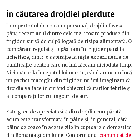
În căutarea drojdiei pierdute
În repertoriul de consum personal, drojdia fusese
până recent unul dintre cele mai irosite produse din
frigider, sursă de culpă legată de risipa alimentară. O
cumpăram regulat și o păstram în frigider până la
lichefiere, dintr-o aspirație la niște experimente de
panificație pentru care nu îmi făceam niciodată timp.
Nici măcar la începutul lui martie, când aruncam încă
un pachet mucegăit din frigider, nu îmi imaginam că
drojdia va face în curând obiectul căutărilor febrile și
al comparațiilor cu lingouri de aur.
Este greu de apreciat câtă din drojdia cumpărată
acum este transformată în pâine și, în general, câtă
pâine se coace în aceste zile în cuptoarele domestice
din România și din lume. Conform unui
comunicat de