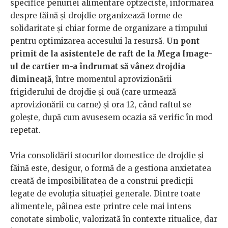
specifice penuriei alimentare optzeciste, informarea
despre făină și drojdie organizează forme de
solidaritate și chiar forme de organizare a timpului
pentru optimizarea accesului la resursă.
Un pont
primit de la asistentele de raft de la Mega Image-
ul de cartier m-a îndrumat să vânez drojdia
dimineață
, între momentul aprovizionării
frigiderului de drojdie și ouă (care urmează
aprovizionării cu carne) și ora 12, când raftul se
golește, după cum avusesem ocazia să verific în mod
repetat.
Vria consolidării stocurilor domestice de drojdie și
făină este, desigur, o formă de a gestiona anxietatea
creată de imposibilitatea de a construi predicții
legate de evoluția situației generale. Dintre toate
alimentele, pâinea este printre cele mai intens
conotate simbolic, valorizată în contexte ritualice, dar