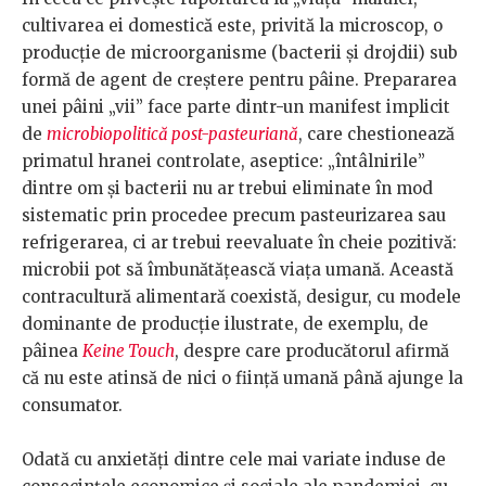
cultivarea ei domestică este, privită la microscop, o
producție de microorganisme (bacterii și drojdii) sub
formă de agent de creștere pentru pâine. Prepararea
unei pâini „vii” face parte dintr-un manifest implicit
de
microbiopolitică post-pasteuriană
, care chestionează
primatul hranei controlate, aseptice: „întâlnirile”
dintre om și bacterii nu ar trebui eliminate în mod
sistematic prin procedee precum pasteurizarea sau
refrigerarea, ci ar trebui reevaluate în cheie pozitivă:
microbii pot să îmbunătățească viața umană. Această
contracultură alimentară coexistă, desigur, cu modele
dominante de producție ilustrate, de exemplu, de
pâinea
Keine Touch
, despre care producătorul afirmă
că nu este atinsă de nici o ființă umană până ajunge la
consumator.
Odată cu anxietăți dintre cele mai variate induse de