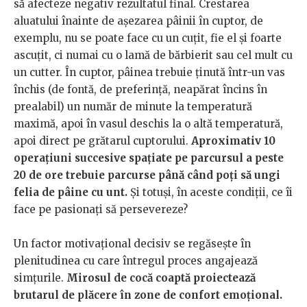
să afecteze negativ rezultatul final. Crestarea
aluatului înainte de așezarea pâinii în cuptor, de
exemplu, nu se poate face cu un cuțit, fie el și foarte
ascuțit, ci numai cu o lamă de bărbierit sau cel mult cu
un cutter. În cuptor, pâinea trebuie ținută într-un vas
închis (de fontă, de preferință, neapărat încins în
prealabil) un număr de minute la temperatură
maximă, apoi în vasul deschis la o altă temperatură,
apoi direct pe grătarul cuptorului.
Aproximativ 10
operațiuni succesive spațiate pe parcursul a peste
20 de ore trebuie parcurse până când poți să ungi
felia de pâine cu unt.
Și totuși, în aceste condiții, ce îi
face pe pasionați să persevereze?
Un factor motivațional decisiv se regăsește în
plenitudinea cu care întregul proces angajează
simțurile.
Mirosul de cocă coaptă proiectează
brutarul de plăcere în zone de confort emoțional.