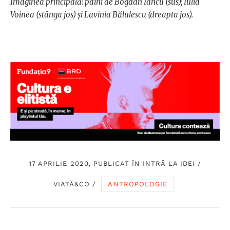
Imaginea principală: pâini de Bogdan Iancu (sus); Iulia
Voinea (stânga jos) și Lavinia Bălulescu (dreapta jos).
17 APRILIE 2020, PUBLICAT ÎN
INTRĂ LA IDEI
/
VIAȚĂ&CO
/
ANTROPOLOGIE