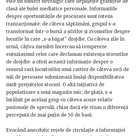
este un subiect nevralgic care depășește granițele de
clasă ale bulei mediatice personale. Informațiile
despre oportunitățile de procurare sunt intens
tranzacționate: de câteva săptămâni, grupul s-a
transformat într-o bursă a știrilor și zvonurilor despre
locurile în care „s-a băgat” drojdie. Cu câteva zile în
urmă, câțiva membri încercau să tempereze
entuziasmul celor care declamau existența stocurilor
de drojdie: a oferi această informație despre o
resursă rară locuitorilor unui cartier de câteva zeci de
mii de persoane subminează însăși disponibilitatea
mult-prețuitelor stocuri. O altă inițiativă de
popularizare a unui magazin mic, de piață, s-a
întâlnit pe același grup cu câteva acuze relativ
pasionale de speculă, chiar dacă ele vizau o diferență
percepută de mai puțin de 50 de bani.
Evocând anecdotic rețele de circulație a informației