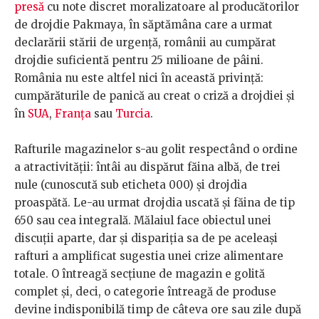
presă
cu note discret moralizatoare al producătorilor
de drojdie Pakmaya, în săptămâna care a urmat
declarării stării de urgență, românii au cumpărat
drojdie suficientă pentru 25 milioane de pâini.
România nu este altfel nici în această privință:
cumpărăturile de panică au creat o criză a drojdiei și
în
SUA
,
Franța
sau
Turcia
.
Rafturile magazinelor s-au golit respectând o ordine
a atractivității: întâi au dispărut făina albă, de trei
nule (cunoscută sub eticheta 000) și drojdia
proaspătă. Le-au urmat drojdia uscată și făina de tip
650 sau cea integrală. Mălaiul face obiectul unei
discuții aparte, dar și dispariția sa de pe aceleași
rafturi a amplificat sugestia unei crize alimentare
totale. O întreagă secțiune de magazin e golită
complet și, deci, o categorie întreagă de produse
devine indisponibilă timp de câteva ore sau zile după