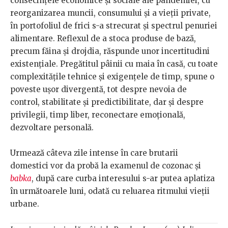
consecințele economice și sociale ale pandemiei, cu
reorganizarea muncii, consumului și a vieții private,
în portofoliul de frici s-a strecurat și spectrul penuriei
alimentare. Reflexul de a stoca produse de bază,
precum făina și drojdia, răspunde unor incertitudini
existențiale. Pregătitul pâinii cu maia în casă, cu toate
complexitățile tehnice și exigențele de timp, spune o
poveste ușor divergentă, tot despre nevoia de
control, stabilitate și predictibilitate, dar și despre
privilegii, timp liber, reconectare emoțională,
dezvoltare personală.
Urmează câteva zile intense în care brutarii
domestici vor da probă la examenul de cozonac și
babka
, după care curba interesului s-ar putea aplatiza
în următoarele luni, odată cu reluarea ritmului vieții
urbane.