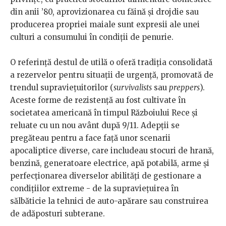
din anii ’80, aprovizionarea cu făină și drojdie sau
producerea propriei maiale sunt expresii ale unei
culturi a consumului în condiții de penurie.
O referință destul de utilă o oferă tradiția consolidată
a rezervelor pentru situații de urgență, promovată de
trendul supraviețuitorilor (
survivalists
sau
preppers
).
Aceste forme de rezistență au fost cultivate în
societatea americană în timpul Războiului Rece și
reluate cu un nou avânt după 9/11. Adepții se
pregăteau pentru a face față unor scenarii
apocaliptice diverse, care includeau stocuri de hrană,
benzină, generatoare electrice, apă potabilă, arme și
perfecționarea diverselor abilități de gestionare a
condițiilor extreme - de la supraviețuirea în
sălbăticie la tehnici de auto-apărare sau construirea
de adăposturi subterane.