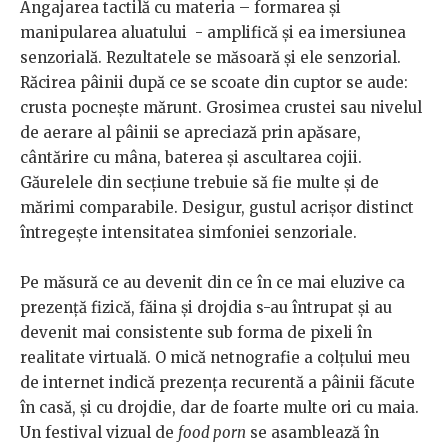
Angajarea tactilă cu materia – formarea și
manipularea aluatului - amplifică și ea imersiunea
senzorială. Rezultatele se măsoară și ele senzorial.
Răcirea pâinii după ce se scoate din cuptor se aude:
crusta pocnește mărunt. Grosimea crustei sau nivelul
de aerare al pâinii se apreciază prin apăsare,
cântărire cu mâna, baterea și ascultarea cojii.
Găurelele din secțiune trebuie să fie multe și de
mărimi comparabile. Desigur, gustul acrișor distinct
întregește intensitatea simfoniei senzoriale.
Pe măsură ce au devenit din ce în ce mai eluzive ca
prezență fizică, făina și drojdia s-au întrupat și au
devenit mai consistente sub forma de pixeli în
realitate virtuală. O mică netnografie a colțului meu
de internet indică prezența recurentă a pâinii făcute
în casă, și cu drojdie, dar de foarte multe ori cu maia.
Un festival vizual de
food porn
se asamblează în