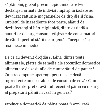
săptămâni, global precum epidemia care l-a
declanșat: armate de indivizi împinși în izolare au
devalizat rafturile magazinelor de drojdie și făină.
Cupletul de ingrediente face parte, alături de
dezinfectanți și hârtie igienică, dintr-o triadă a
bunurilor de larg consum fetișizate de consumatori
de când spectrul stării de urgență a început să se
insinueze în media.
De ce au devenit drojdia și făina, dintre toate
alimentele, pietre de temelie ale stocurilor domestice
alimentate de sesiunile de cumpărături de panică?
Cum recompune apetența pentru cele două
ingrediente un nou tablou de consum de criză? Cum
poate fi interpretat avântul recent al pâinii cu maia și
al preparării pâinii în casă în general?
Producția domestică de pâine poate fi explicată