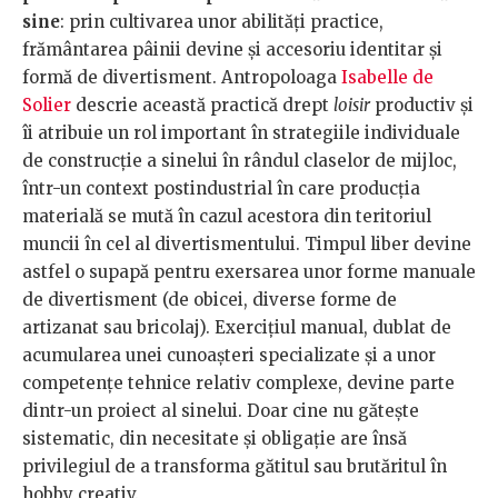
sine
: prin cultivarea unor abilități practice,
frământarea pâinii devine și accesoriu identitar și
formă de divertisment. Antropoloaga
Isabelle de
Solier
descrie această practică drept
loisir
productiv și
îi atribuie un rol important în strategiile individuale
de construcție a sinelui în rândul claselor de mijloc,
într-un context postindustrial în care producția
materială se mută în cazul acestora din teritoriul
muncii în cel al divertismentului. Timpul liber devine
astfel o supapă pentru exersarea unor forme manuale
de divertisment (de obicei, diverse forme de
artizanat sau bricolaj). Exercițiul manual, dublat de
acumularea unei cunoașteri specializate și a unor
competențe tehnice relativ complexe, devine parte
dintr-un proiect al sinelui. Doar cine nu gătește
sistematic, din necesitate și obligație are însă
privilegiul de a transforma gătitul sau brutăritul în
hobby creativ.