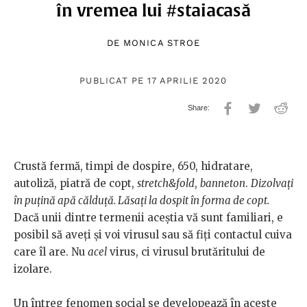
în vremea lui #staiacasă
DE
MONICA STROE
PUBLICAT PE 17 APRILIE 2020
Crustă fermă, timpi de dospire, 650, hidratare,
autoliză, piatră de copt,
stretch&fold
,
banneton
.
Dizolvați
în puțină apă călduță. Lăsați la dospit în forma de copt.
Dacă unii dintre termenii aceștia vă sunt familiari, e
posibil să aveți și voi virusul sau să fiți contactul cuiva
care îl are. Nu
acel
virus, ci virusul brutăritului de
izolare.
Un întreg fenomen social se developează în aceste