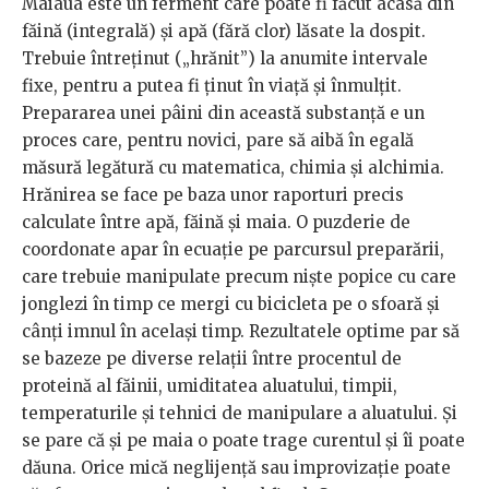
Maiaua este un ferment care poate fi făcut acasă din
făină (integrală) și apă (fără clor) lăsate la dospit.
Trebuie întreținut („hrănit”) la anumite intervale
fixe, pentru a putea fi ținut în viață și înmulțit.
Prepararea unei pâini din această substanță e un
proces care, pentru novici, pare să aibă în egală
măsură legătură cu matematica, chimia și alchimia.
Hrănirea se face pe baza unor raporturi precis
calculate între apă, făină și maia. O puzderie de
coordonate apar în ecuație pe parcursul preparării,
care trebuie manipulate precum niște popice cu care
jonglezi în timp ce mergi cu bicicleta pe o sfoară și
cânți imnul în același timp. Rezultatele optime par să
se bazeze pe diverse relații între procentul de
proteină al făinii, umiditatea aluatului, timpii,
temperaturile și tehnici de manipulare a aluatului. Și
se pare că și pe maia o poate trage curentul și îi poate
dăuna. Orice mică neglijență sau improvizație poate