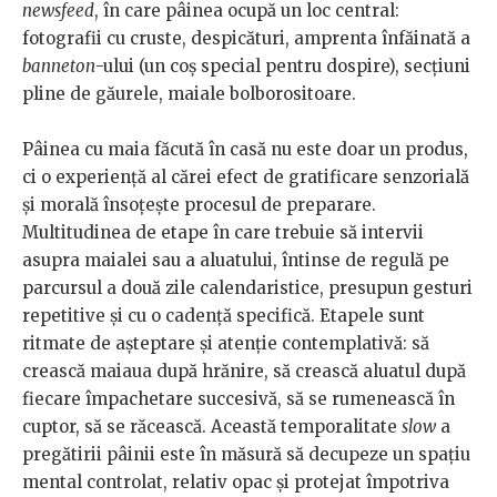
newsfeed
, în care pâinea ocupă un loc central:
fotografii cu cruste, despicături, amprenta înfăinată a
banneton
-ului (un coș special pentru dospire), secțiuni
pline de găurele, maiale bolborositoare.
Pâinea cu maia făcută în casă nu este doar un produs,
ci o experiență al cărei efect de gratificare senzorială
și morală însoțește procesul de preparare.
Multitudinea de etape în care trebuie să intervii
asupra maialei sau a aluatului, întinse de regulă pe
parcursul a două zile calendaristice, presupun gesturi
repetitive și cu o cadență specifică. Etapele sunt
ritmate de așteptare și atenție contemplativă: să
crească maiaua după hrănire, să crească aluatul după
fiecare împachetare succesivă, să se rumenească în
cuptor, să se răcească. Această temporalitate
slow
a
pregătirii pâinii este în măsură să decupeze un spațiu
mental controlat, relativ opac și protejat împotriva