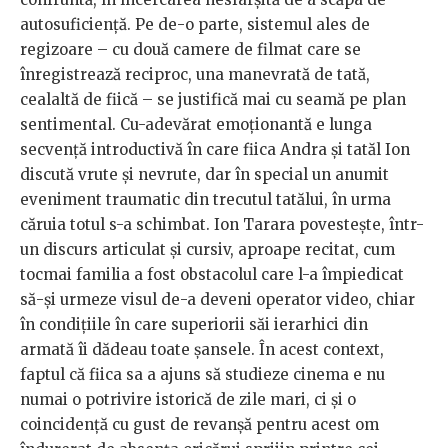
autosuficiență. Pe de-o parte, sistemul ales de
regizoare – cu două camere de filmat care se
înregistrează reciproc, una manevrată de tată,
cealaltă de fiică – se justifică mai cu seamă pe plan
sentimental. Cu-adevărat emoționantă e lunga
secvență introductivă în care fiica Andra și tatăl Ion
discută vrute și nevrute, dar în special un anumit
eveniment traumatic din trecutul tatălui, în urma
căruia totul s-a schimbat. Ion Tarara povestește, într-
un discurs articulat și cursiv, aproape recitat, cum
tocmai familia a fost obstacolul care l-a împiedicat
să-și urmeze visul de-a deveni operator video, chiar
în condițiile în care superiorii săi ierarhici din
armată îi dădeau toate șansele. În acest context,
faptul că fiica sa a ajuns să studieze cinema e nu
numai o potrivire istorică de zile mari, ci și o
coincidență cu gust de revanșă pentru acest om