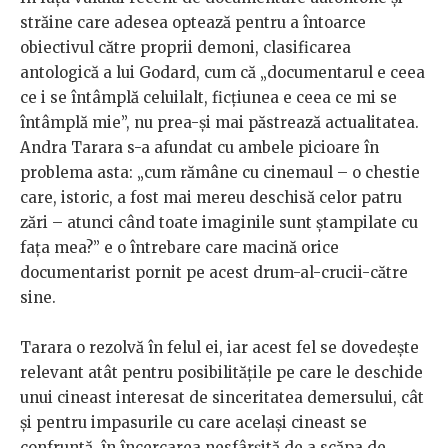
străine care adesea optează pentru a întoarce
obiectivul către proprii demoni, clasificarea
antologică a lui Godard, cum că „documentarul e ceea
ce i se întâmplă celuilalt, ficțiunea e ceea ce mi se
întâmplă mie”, nu prea-și mai păstrează actualitatea.
Andra Tarara s-a afundat cu ambele picioare în
problema asta: „cum rămâne cu cinemaul – o chestie
care, istoric, a fost mai mereu deschisă celor patru
zări – atunci când toate imaginile sunt ștampilate cu
fața mea?” e o întrebare care macină orice
documentarist pornit pe acest drum-al-crucii-către
sine.
Tarara o rezolvă în felul ei, iar acest fel se dovedește
relevant atât pentru posibilitățile pe care le deschide
unui cineast interesat de sinceritatea demersului, cât
și pentru impasurile cu care același cineast se
confruntă, în încercarea nesfârșită de a scăpa de