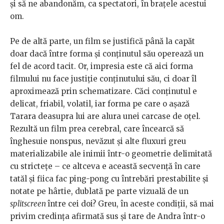
și să ne abandonăm, ca spectatori, în brațele acestui
om.
Pe de altă parte, un film se justifică până la capăt
doar dacă între forma și conținutul său operează un
fel de acord tacit. Or, impresia este că aici forma
filmului nu face justiție conținutului său, ci doar îl
aproximează prin schematizare. Căci conținutul e
delicat, friabil, volatil, iar forma pe care o așază
Tarara deasupra lui are alura unei carcase de oțel.
Rezultă un film prea cerebral, care încearcă să
înghesuie nonspus, nevăzut și alte fluxuri greu
materializabile ale inimii într-o geometrie delimitată
cu strictețe – ce altceva e această secvență în care
tatăl și fiica fac ping-pong cu întrebări prestabilite și
notate pe hârtie, dublată pe parte vizuală de un
splitscreen
între cei doi? Greu, în aceste condiții, să mai
privim credința afirmată sus și tare de Andra într-o