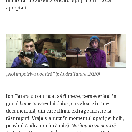
îndurerat de absența oricărui sprijin printre cei
apropiați.
„Noi împotriva noastră” (r. Andra Tarara, 2020)
Ion Tarara a continuat să filmeze, perseverând în
genul
home movie
-ului duios, cu valoare intim-
documentară, din care filmul extrage mostre la
răstimpuri. Vraja s-a rupt în momentul apariției bolii,
pe când Andra era încă mică.
Noi împotriva noastră