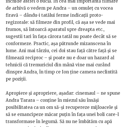
închide astfel o buclă. În cea mai importantă filmare
de arhivă o vedem pe Andra – un omuleț cu vocea
firavă – dându-i tatălui ferme indicații proto-
regizorale: să filmeze din profil, că așa se vede mai
frumos, să întoarcă aparatul spre dreapta etc.,
sugestii tari în fața cărora tatăl nu poate decât să se
conformeze. Practic, așa pătrunde mizanscena în
lume. Ani mai târziu, cei doi stau față către față și se
filmează reciproc – și poate nu e doar un hazard al
tehnicii că tremuriciul din mână vine mai curând
dinspre Andra, în timp ce Ion ține camera neclintită
pe poziții.
Apropiere și apropriere, așadar: cinemaul – ne spune
Andra Tarara – conține în miezul său însăși
posibilitatea ca un om să-și recupereze mijloacele și
să se emancipeze măcar puțin în fața unei boli care-l
transformase în legumă. Să nu ne îmbătăm cu apă