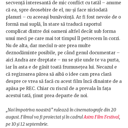
secvență interesantă de mic conflict cu tatăl – anume
că ea, spre deosebire de el, nu-și face niciodată
planuri – cu aceeași bunăvoință. Ar fi fost nevoie de o
formă mai suplă, în stare să traducă raportul
complicat dintre doi oameni altfel decât sub forma
unui meci pe care mai tot timpul îl petrecem în corzi.
Nu de alta, dar meciul n-are prea multe
deznodăminte posibile, pe când genul documentar –
aici Andra are dreptate – nu se știe unde te va purta,
iar în asta e de găsit toată frumusețea lui. Necazul e
că regizoarea părea să aibă o idee cam prea clară
despre ce vrea să facă cu acest film încă dinainte de a
apăsa pe REC. Chiar cu riscul de a prevala în fața
acestui tată, ținut prea departe de noi.
„Noi împotriva noastră” rulează în cinematografe din 20
august. Filmul va fi proiectat și în cadrul
Astra Film Festival
,
pe 10 și 12 septembrie.