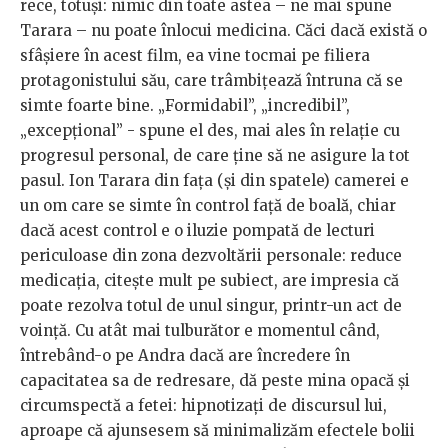
rece, totuși: nimic din toate astea – ne mai spune
Tarara – nu poate înlocui medicina. Căci dacă există o
sfâșiere în acest film, ea vine tocmai pe filiera
protagonistului său, care trâmbițează întruna că se
simte foarte bine. „Formidabil”, „incredibil”,
„excepțional” - spune el des, mai ales în relație cu
progresul personal, de care ține să ne asigure la tot
pasul. Ion Tarara din fața (și din spatele) camerei e
un om care se simte în control față de boală, chiar
dacă acest control e o iluzie pompată de lecturi
periculoase din zona dezvoltării personale: reduce
medicația, citește mult pe subiect, are impresia că
poate rezolva totul de unul singur, printr-un act de
voință. Cu atât mai tulburător e momentul când,
întrebând-o pe Andra dacă are încredere în
capacitatea sa de redresare, dă peste mina opacă și
circumspectă a fetei: hipnotizați de discursul lui,
aproape că ajunsesem să minimalizăm efectele bolii