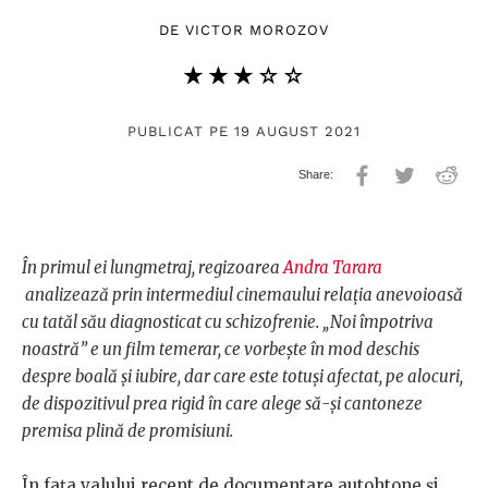
DE
VICTOR MOROZOV
★★★★★
☆☆☆☆☆
PUBLICAT PE 19 AUGUST 2021
În primul ei lungmetraj, regizoarea
Andra Tarara
analizează prin intermediul cinemaului relația anevoioasă
cu tatăl său diagnosticat cu schizofrenie. „Noi împotriva
noastră” e un film temerar, ce vorbește în mod deschis
despre boală și iubire, dar care este totuși afectat, pe alocuri,
de dispozitivul prea rigid în care alege să-și cantoneze
premisa plină de promisiuni.
În fața valului recent de documentare autohtone și