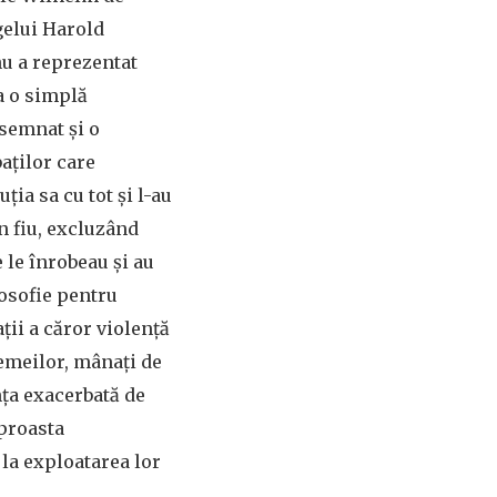
elui Harold
u a reprezentat
a o simplă
semnat și o
aților care
ția sa cu tot și l-au
n fiu, excluzând
e le înrobeau și au
losofie pentru
ții a căror violență
emeilor, mânați de
nța exacerbată de
 proasta
la exploatarea lor