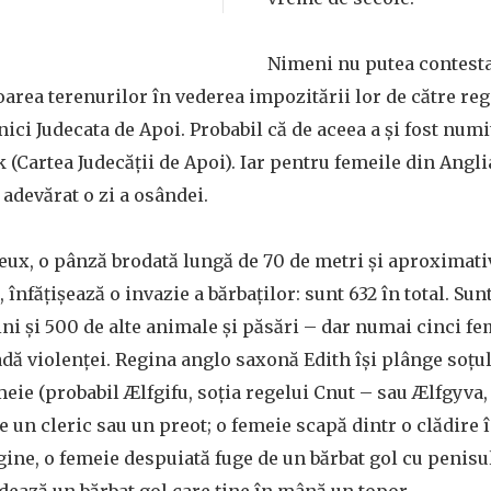
Nimeni nu putea contesta
loarea terenurilor în vederea impozitării lor de către r
nici Judecata de Apoi. Probabil că de aceea a și fost numit
(Cartea Judecății de Apoi). Iar pentru femeile din Angli
adevărat o zi a osândei.
yeux, o pânză brodată lungă de 70 de metri şi aproxima
 înfățișează o invazie a bărbaților: sunt 632 în total. Su
ini și 500 de alte animale și păsări – dar numai cinci fe
ă violenței. Regina anglo saxonă Edith își plânge soțu
meie (probabil Ælfgifu, soția regelui Cnut – sau Ælfgyva
de un cleric sau un preot; o femeie scapă dintr o clădire
argine, o femeie despuiată fuge de un bărbat gol cu penisu