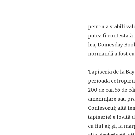
pentru a stabili va
putea fi contestată 
lea, Domesday Book 
normandă a fost cu 
Tapiseria de la Ba
perioada cotropirii,
200 de cai, 55 de câ
amenințare sau prad
Confesorul; altă fe
tapiserie) e lovită 
cu fiul ei; și, la m