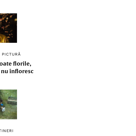
/
PICTURĂ
ate florile,
e nu înfloresc
TINERI