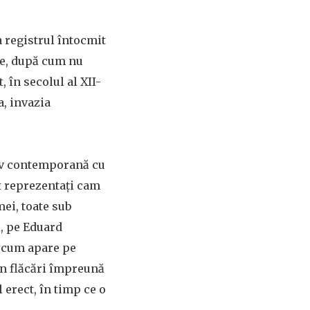
 registrul întocmit
ege, după cum nu
, în secolul al XII-
a, invazia
tiv contemporană cu
nt reprezentați cam
mei, toate sub
l, pe Eduard
, cum apare pe
 în flăcări împreună
l erect, în timp ce o