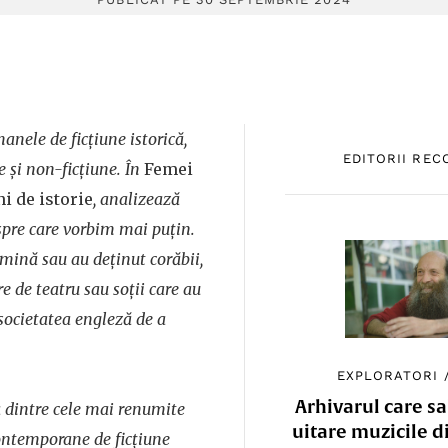
nele de ficțiune istorică,
EDITORII RE
e și non-ficțiune. În
Femei
i de istorie
, analizează
spre care vorbim mai puțin.
 mină sau au deținut corăbii,
e de teatru sau soții care au
societatea engleză de a
EXPLORATORI
Arhivarul care sa
 dintre cele mai renumite
uitare muzicile d
contemporane de ficţiune