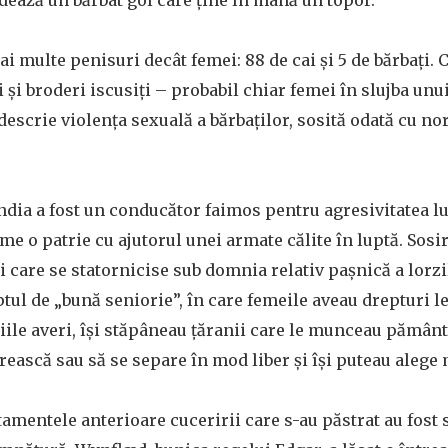
fidează un bărbat gol care ține în mână un topor.
i multe penisuri decât femei: 88 de cai și 5 de bărbați. 
i și broderi iscusiți – probabil chiar femei în slujba un
descrie violența sexuală a bărbaților, sosită odată cu no
a a fost un conducător faimos pentru agresivitatea lui,
me o patrie cu ajutorul unei armate călite în luptă. Sosi
ii care se statornicise sub domnia relativ pașnică a lorz
tul de „bună seniorie”, în care femeile aveau drepturi l
ile averi, își stăpâneau țăranii care le munceau pământ
rească sau să se separe în mod liber și își puteau alege 
tamentele anterioare cuceririi care s-au păstrat au fost 