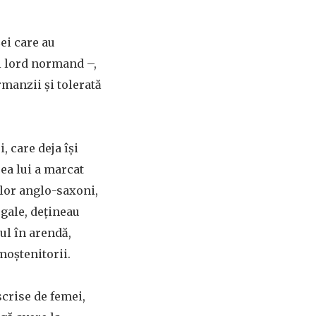
Cei care au
ui lord normand –,
rmanzii și tolerată
 care deja își
rea lui a marcat
ilor anglo-saxoni,
egale, dețineau
ul în arendă,
moștenitorii.
scrise de femei,