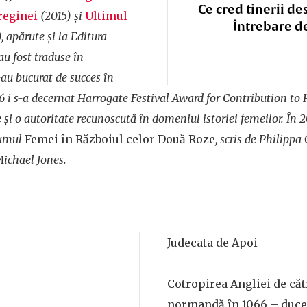
Ce cred tinerii de
reginei
(2015) şi
Ultimul
Întrebare d
, apărute şi la Editura
au fost traduse în
au bucurat de succes în
6 i s-a decernat Harrogate Festival Award for Contribution to H
şi o autoritate recunoscută în domeniul istoriei femeilor. În 2
lumul
Femei în Războiul celor Două Roze
, scris de Philippa
Michael Jones.
Judecata de Apoi
Cotropirea Angliei de că
normandă în 1066 – duce