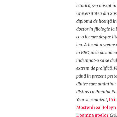
istorică, s-a născut î
Universitatea din Sus
diplomă de licenţă în 
doctor în filologie la
cu o lucrare despre lit
lea. A lucrat o vreme 
la BBC, însă pasiunea 
îndemnat-o să se dedi
extrem de prolifică, 
până în prezent pest
dintre care amintim:
distins cu Premiul P
Year şi ecranizat,
Pri
Moştenirea Boleyn
Doamna apelor
(201