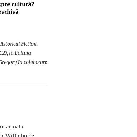
spre cultură?
eschisă
istorical Fiction.
023, la Editura
 Gregory în colaborare
tre armata
le Wilhelm de