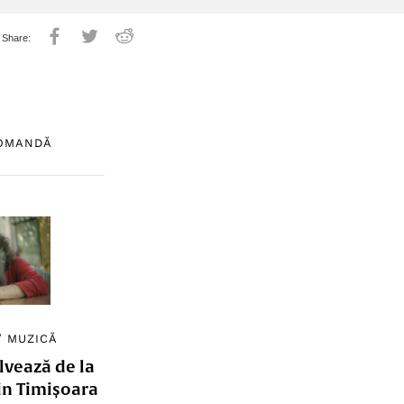
COMANDĂ
/
MUZICĂ
lvează de la
in Timișoara