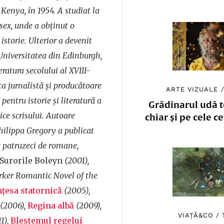
n Kenya, în 1954. A studiat la
sex, unde a obţinut o
istorie. Ulterior a devenit
 Universitatea din Edinburgh,
eratura secolului al XVIII-
ca jurnalistă şi producătoare
ARTE VIZUALE
pentru istorie şi literatură a
Grădinarul udă to
ce scrisului. Autoare
chiar și pe cele c
Philippa Gregory a publicat
e patruzeci de romane,
Surorile Boleyn
(2001),
arker Romantic Novel of the
nţesa statornică
(2005),
(2006),
Regina albă
(2009),
VIAȚĂ&CO
/
1),
Blestemul regelui