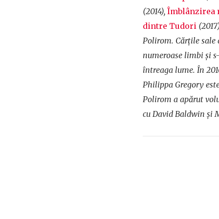
(2014),
Îmblânzirea 
dintre Tudori
(2017)
Polirom. Cărţile sale 
numeroase limbi şi s-
întreaga lume. În 201
Philippa Gregory este 
Polirom a apărut vo
cu David Baldwin şi 