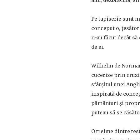
alta, dezbrăcată, s
Pe tapiserie sunt ma
conceput o, țesător
n-au făcut decât să 
de ei.
Wilhelm de Normandi
cucerise prin cruzi
sfârșitul unei Angl
inspirată de concep
pământuri și propri
puteau să se căsăto
O treime dintre tes