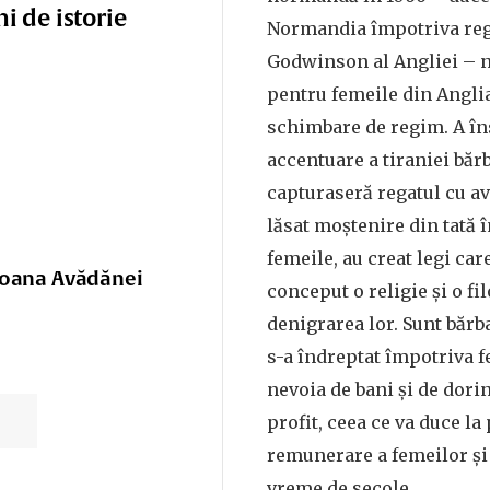
i de istorie
Normandia împotriva reg
Godwinson al Angliei – n
pentru femeile din Angli
schimbare de regim. A în
accentuare a tiraniei bărb
capturaseră regatul cu avu
lăsat moștenire din tată î
femeile, au creat legi car
 Ioana Avădănei
conceput o religie și o fi
denigrarea lor. Sunt bărba
s-a îndreptat împotriva f
nevoia de bani și de dori
profit, ceea ce va duce la
remunerare a femeilor și 
vreme de secole.