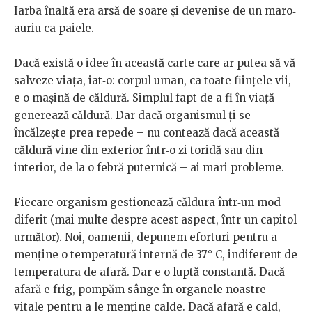
Iarba înaltă era arsă de soare şi devenise de un maro‐
auriu ca paiele.
Dacă există o idee în această carte care ar putea să vă
salveze viaţa, iat‐o: corpul uman, ca toate fiinţele vii,
e o maşină de căldură. Simplul fapt de a fi în viaţă
generează căldură. Dar dacă organismul ţi se
încălzeşte prea repede – nu contează dacă această
căldură vine din exterior într‐o zi toridă sau din
interior, de la o febră puternică – ai mari probleme.
Fiecare organism gestionează căldura într‐un mod
diferit (mai multe despre acest aspect, într‐un capitol
următor). Noi, oamenii, depunem eforturi pentru a
menţine o temperatură internă de 37° C, indiferent de
temperatura de afară. Dar e o luptă constantă. Dacă
afară e frig, pompăm sânge în organele noastre
vitale pentru a le menţine calde. Dacă afară e cald,