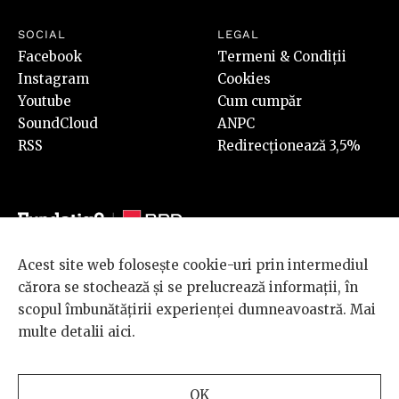
SOCIAL
LEGAL
Facebook
Termeni & Condiții
Instagram
Cookies
Youtube
Cum cumpăr
SoundCloud
ANPC
RSS
Redirecționează 3,5%
Acest site web folosește cookie-uri prin intermediul
© 2026 BRD Groupe Société Générale, toate drepturile rezervate.
cărora se stochează și se prelucrează informații, în
Scena 9 este un proiect sustinut de
BRD GROUPE SOCIÉTÉ
scopul îmbunătățirii experienței dumneavoastră. Mai
GÉNÉRALE
.
multe detalii
aici
.
Design and development
OK