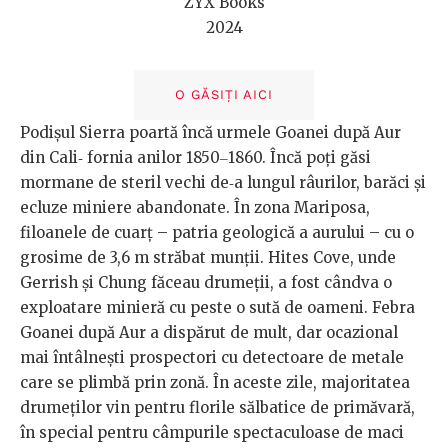
ZYX Books
2024
O GĂSIȚI AICI
Podişul Sierra poartă încă urmele Goanei după Aur
din Cali‐ fornia anilor 1850‒1860. Încă poţi găsi
mormane de steril vechi de‐a lungul râurilor, barăci şi
ecluze miniere abandonate. În zona Mariposa,
filoanele de cuarţ – patria geologică a aurului – cu o
grosime de 3,6 m străbat munţii. Hites Cove, unde
Gerrish şi Chung făceau drumeţii, a fost cândva o
exploatare minieră cu peste o sută de oameni. Febra
Goanei după Aur a dispărut de mult, dar ocazional
mai întâlneşti prospectori cu detectoare de metale
care se plimbă prin zonă. În aceste zile, majoritatea
drumeţilor vin pentru florile sălbatice de primăvară,
în special pentru câmpurile spectaculoase de maci