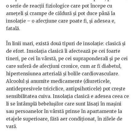
o serie de reacţii fiziologice care pot începe cu
ameţeli şi crampe de căldură şi pot duce până la
insolaţie – o afecţiune care poate fi, şi adesea e,
fatală.
În linii mari, există două tipuri de insolaţie: clasică şi
de efort. Insolaţia clasică îi afectează pe cei foarte
tineri, pe cei în vârstă, pe cei supraponderali şi pe cei
care suferă de afecţiuni cronice, cum ar fi diabetul,
hipertensiunea arterială şi bolile cardiovasculare.
Alcoolul şi anumite medicamente (diureticele,
antidepresivele triciclice, antipsihoticele) pot creşte
sensibilitatea cuiva. Insolaţia clasică e adesea ceea ce
li se întâmplă bebeluşilor care sunt lăsaţi în maşini
sau persoanelor în vârstă prinse în apartamente la
etajele superioare, fără aer condiţionat, în zilele de
vară.