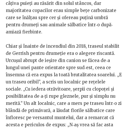
câţiva puieţi au răsărit din solul stâncos, dar
majoritatea copacilor erau simple beţe carbonizate
care se înălţau spre cer şi ofereau puţină umbră
pentru drumeţi sau animale sălbatice într‐o după‐
amiază fierbinte.
Chiar şi înainte de incendiul din 2018, traseul stabilit
de Gerrish pentru drumeţie era o alegere riscantă.
Urcuşul abrupt de ieşire din canion se făcea de‐a
lungul unei pante orientate spre sud‐est, ceea ce
însemna că era expus la toată brutalitatea soarelui. „E
un traseu oribil”, a scris un localnic pe reţelele
sociale. „Cu iedera otrăvitoare, şerpii cu clopoţei şi
posibilitatea de a‐ţi rupe gleznele, pur şi simplu nu
merită.” Un alt localnic, care a mers pe traseu într‐o zi
blândă de primăvară, a lăudat florile sălbatice care
înfloresc pe versantul muntelui, dar a remarcat că
acesta e periculos de expus: „N‐aş vrea să fac asta