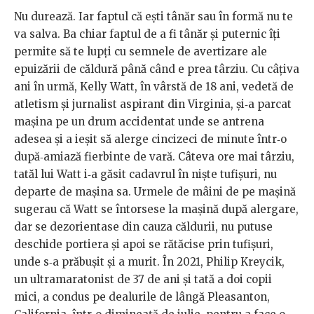
Nu durează. Iar faptul că eşti tânăr sau în formă nu te
va salva. Ba chiar faptul de a fi tânăr şi puternic îţi
permite să te lupţi cu semnele de avertizare ale
epuizării de căldură până când e prea târziu. Cu câţiva
ani în urmă, Kelly Watt, în vârstă de 18 ani, vedetă de
atletism şi jurnalist aspirant din Virginia, şi‐a parcat
maşina pe un drum accidentat unde se antrena
adesea şi a ieşit să alerge cincizeci de minute într‐o
după‐amiază fierbinte de vară. Câteva ore mai târziu,
tatăl lui Watt i‐a găsit cadavrul în nişte tufişuri, nu
departe de maşina sa. Urmele de mâini de pe maşină
sugerau că Watt se întorsese la maşină după alergare,
dar se dezorientase din cauza căldurii, nu putuse
deschide portiera şi apoi se rătăcise prin tufişuri,
unde s‐a prăbuşit şi a murit. În 2021, Philip Kreycik,
un ultramaratonist de 37 de ani şi tată a doi copii
mici, a condus pe dealurile de lângă Pleasanton,