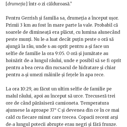
[
drumeția
] într‐o zi călduroasă.”
Pentru Gerrish şi familia sa, drumeţia a început uşor.
Primii 3 km au fost în mare parte la vale. Probabil că
soarele de dimineaţă era plăcut, cu lumina alunecând
peste munţi. Nu le‐a luat decât puţin peste o oră să
ajungă la râu, unde s‐au oprit pentru a‐şi face un
selfie de familie la ora 9:05. O oră şi jumătate au
hoinărit de‐a lungul râului, unde e posibil să se fi oprit
pentru a bea ceva din rucsacul de hidratare şi chiar
pentru a‐şi umezi mâinile şi feţele în apa rece.
La ora 10:29, au făcut un ultim selfie de familie pe
malul râului, apoi au început să urce. Trecuseră trei
ore de când părăsiseră camioneta. Temperatura
ajunsese la aproape 37° C şi devenea din ce în ce mai
cald cu fiecare minut care trecea. Copacii recent arşi
de‐a lungul potecii abrupte erau negri şi fără frunze.