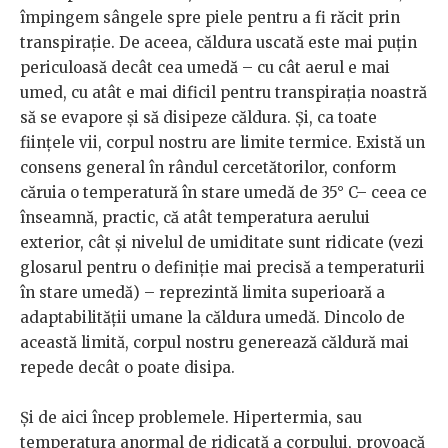
împingem sângele spre piele pentru a fi răcit prin
transpiraţie. De aceea, căldura uscată este mai puţin
periculoasă decât cea umedă – cu cât aerul e mai
umed, cu atât e mai dificil pentru transpiraţia noastră
să se evapore şi să disipeze căldura. Și, ca toate
fiinţele vii, corpul nostru are limite termice. Există un
consens general în rândul cercetătorilor, conform
căruia o temperatură în stare umedă de 35° C– ceea ce
înseamnă, practic, că atât temperatura aerului
exterior, cât şi nivelul de umiditate sunt ridicate (vezi
glosarul pentru o definiţie mai precisă a temperaturii
în stare umedă) – reprezintă limita superioară a
adaptabilităţii umane la căldura umedă. Dincolo de
această limită, corpul nostru generează căldură mai
repede decât o poate disipa.
Și de aici încep problemele. Hipertermia, sau
temperatura anormal de ridicată a corpului, provoacă