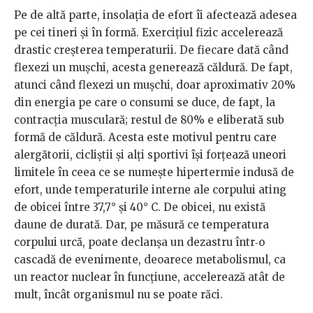
Pe de altă parte, insolaţia de efort îi afectează adesea
pe cei tineri şi în formă. Exerciţiul fizic accelerează
drastic creşterea temperaturii. De fiecare dată când
flexezi un muşchi, acesta generează căldură. De fapt,
atunci când flexezi un muşchi, doar aproximativ 20%
din energia pe care o consumi se duce, de fapt, la
contracţia musculară; restul de 80% e eliberată sub
formă de căldură. Acesta este motivul pentru care
alergătorii, cicliştii şi alţi sportivi îşi forţează uneori
limitele în ceea ce se numeşte hipertermie indusă de
efort, unde temperaturile interne ale corpului ating
de obicei între 37,7° şi 40° C. De obicei, nu există
daune de durată. Dar, pe măsură ce temperatura
corpului urcă, poate declanşa un dezastru într‐o
cascadă de evenimente, deoarece metabolismul, ca
un reactor nuclear în funcţiune, accelerează atât de
mult, încât organismul nu se poate răci.