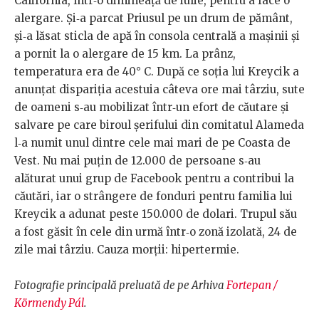
California, într‐o dimineaţă de iulie, pentru a face o
alergare. Și‐a parcat Priusul pe un drum de pământ,
şi‐a lăsat sticla de apă în consola centrală a maşinii şi
a pornit la o alergare de 15 km. La prânz,
temperatura era de 40° C. După ce soţia lui Kreycik a
anunţat dispariţia acestuia câteva ore mai târziu, sute
de oameni s‐au mobilizat într‐un efort de căutare şi
salvare pe care biroul şerifului din comitatul Alameda
l‐a numit unul dintre cele mai mari de pe Coasta de
Vest. Nu mai puţin de 12.000 de persoane s‐au
alăturat unui grup de Facebook pentru a contribui la
căutări, iar o strângere de fonduri pentru familia lui
Kreycik a adunat peste 150.000 de dolari. Trupul său
a fost găsit în cele din urmă într‐o zonă izolată, 24 de
zile mai târziu. Cauza morţii: hipertermie.
Fotografie principală preluată de pe Arhiva
Fortepan /
Körmendy Pál
.