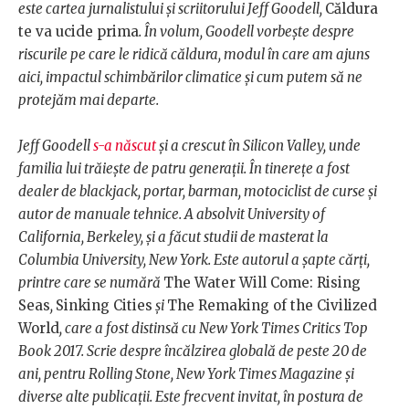
este cartea jurnalistului și scriitorului Jeff Goodell,
Căldura
te va ucide prima
. În volum, Goodell vorbește despre
riscurile pe care le ridică căldura, modul în care am ajuns
aici, impactul schimbărilor climatice și cum putem să ne
protejăm mai departe.
Jeff Goodell
s-a născut
și a crescut în Silicon Valley, unde
familia lui trăiește de patru generații. În tinerețe a fost
dealer de blackjack, portar, barman, motociclist de curse și
autor de manuale tehnice. A absolvit University of
California, Berkeley, și a făcut studii de masterat la
Columbia University, New York. Este autorul a șapte cărți,
printre care se numără
The Water Will Come: Rising
Seas
,
Sinking Cities
și
The Remaking of the Civilized
World
, care a fost distinsă cu New York Times Critics Top
Book 2017. Scrie despre încălzirea globală de peste 20 de
ani, pentru Rolling Stone, New York Times Magazine și
diverse alte publicații. Este frecvent invitat, în postura de