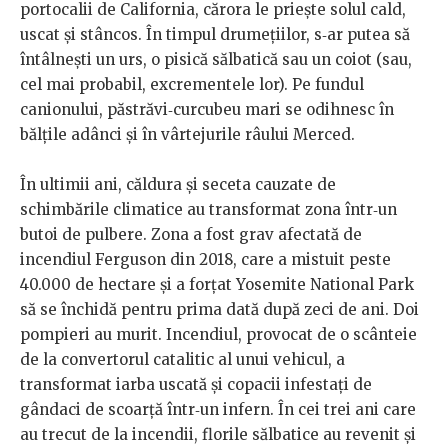
portocalii de California, cărora le prieşte solul cald,
uscat şi stâncos. În timpul drumeţiilor, s‐ar putea să
întâlneşti un urs, o pisică sălbatică sau un coiot (sau,
cel mai probabil, excrementele lor). Pe fundul
canionului, păstrăvi‐curcubeu mari se odihnesc în
bălţile adânci şi în vârtejurile râului Merced.
În ultimii ani, căldura şi seceta cauzate de
schimbările climatice au transformat zona într‐un
butoi de pulbere. Zona a fost grav afectată de
incendiul Ferguson din 2018, care a mistuit peste
40.000 de hectare şi a forţat Yosemite National Park
să se închidă pentru prima dată după zeci de ani. Doi
pompieri au murit. Incendiul, provocat de o scânteie
de la convertorul catalitic al unui vehicul, a
transformat iarba uscată şi copacii infestaţi de
gândaci de scoarţă într‐un infern. În cei trei ani care
au trecut de la incendii, florile sălbatice au revenit şi