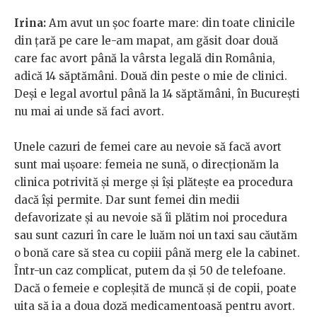
Irina:
Am avut un șoc foarte mare: din toate clinicile
din țară pe care le-am mapat, am găsit doar două
care fac avort până la vârsta legală din România,
adică 14 săptămâni. Două din peste o mie de clinici.
Deși e legal avortul până la 14 săptămâni, în București
nu mai ai unde să faci avort.
Unele cazuri de femei care au nevoie să facă avort
sunt mai ușoare: femeia ne sună, o direcționăm la
clinica potrivită și merge și își plătește ea procedura
dacă își permite. Dar sunt femei din medii
defavorizate și au nevoie să îi plătim noi procedura
sau sunt cazuri în care le luăm noi un taxi sau căutăm
o bonă care să stea cu copiii până merg ele la cabinet.
Într-un caz complicat, putem da și 50 de telefoane.
Dacă o femeie e copleșită de muncă și de copii, poate
uita să ia a doua doză medicamentoasă pentru avort.