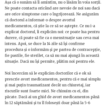
Așa că o sunăm să îi amintim, nu o lăsăm în voia sorții.
Ne poate contacta oricând are nevoie de noi sau dacă
are orice simptome care o îngrijorează. Ne asigurăm
că doctorul a informat-o despre avortul
medicamentos, că știe la ce să se aștepte. Ce nu i-a
explicat doctorul, îi explicăm noi: ce poate lua pentru
durere, că poate să fie ca o menstruație sau ceva mai
intens. Apoi, se duce la 14 zile să își confirme
procedura și o informăm și pe partea de contracepție,
fie pastile, fie sterilet, ca să nu mai ajungă în această
situație. Dacă nu își permite, plătim noi pentru ele.
Noi încercăm să le explicăm doctorilor că e ok să
prescrie avort medicamentos, pentru că e mai simplu
și mai puțin traumatizant decât un chiuretaj, iar
riscurile sunt foarte mici. Ne chinuim cu ei, din
păcate. Dacă ai un ghid de avort medicamentos până
în 12 săptămâni și tu îl folosești doar până la 5-6