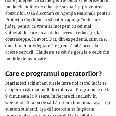
toate județele, ca să mergem acolo și să le prezentăm
modulele online de educație sexuală și prevenirea
abuzurilor. O să discutăm cu Agenția Națională pentru
Protecția Copilului ca să putem ajunge în fiecare
județ, pentru că vrem să începem cu cei mai
vulnerabili, care nu au deloc acces la educație, la
contracepție, la avort. Dar, din experiență, știm că și
unei femei privilegiate îi e greu să aibă acces la
aceste servicii. Gândește-te cât de greu le e celor din
mediile defavorizate.
Care e programul operatorilor?
Maria:
Noi schimbăm turele între noi astfel încât să
acoperim cât mai mult din interval. Programul e de la
9 dimineața la 9 seara, în fiecare zi, inclusiv în
weekend. Chiar și de sărbători am funcționat așa. Toți
suntem studenți, așa că încercăm să împăcăm
programul cu ce avem în paralel la facultate.