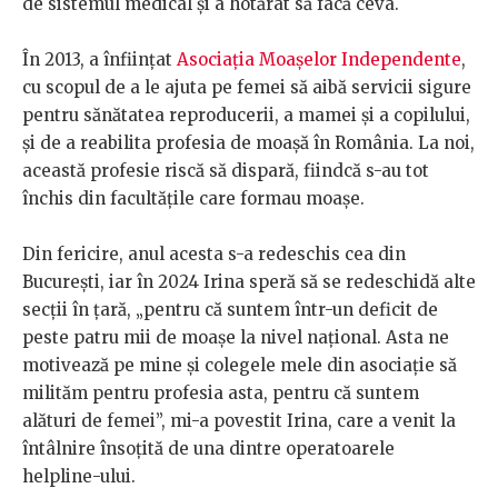
de sistemul medical și a hotărât să facă ceva.
În 2013, a înființat
Asociația Moașelor Independente
,
cu scopul de a le ajuta pe femei să aibă servicii sigure
pentru sănătatea reproducerii, a mamei și a copilului,
și de a reabilita profesia de moașă în România. La noi,
această profesie riscă să dispară, fiindcă s-au tot
închis din facultățile care formau moașe.
Din fericire, anul acesta s-a redeschis cea din
București, iar în 2024 Irina speră să se redeschidă alte
secții în țară, „pentru că suntem într-un deficit de
peste patru mii de moașe la nivel național. Asta ne
motivează pe mine și colegele mele din asociație să
milităm pentru profesia asta, pentru că suntem
alături de femei”, mi-a povestit Irina, care a venit la
întâlnire însoțită de una dintre operatoarele
helpline-ului.