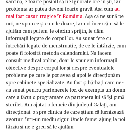
sarcină, e foarte posibil să fie ignorate ore în șir, iar
problema ar putea deveni foarte gravă. Așa cum
au
mai fost cazuri tragice în România
. Așa că ne sună pe
noi, ne spun ce și cum le doare, iar noi încercăm să le
ajutăm cum putem, le oferim sprijin, le dăm
informații legate de corpul lor. Au sunat fete cu
întrebări legate de menstruație, de ce le întârzie, cum
poate fi folosită metoda calendarului. Nu facem
consult medical online, doar le spunem informații
obiective despre corpul lor și despre eventualele
probleme pe care le pot avea și apoi le direcționăm
spre cabinete specializate. Au fost și bărbați care ne-
au sunat pentru partenerele lor, de exemplu un domn
care a făcut o programare ca partenera lui să își pună
sterilet. Am ajutat o femeie din județul Galați, am
direcționat-o spre clinica de care știam că furnizează
avorturi într-un mediu sigur. Unele femei ajung la noi
târziu și ne e greu să le ajutăm.