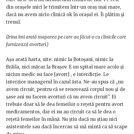
din orașele mici le trimitem într-un oraș mai mare,
dacă nu avem nicio clinică ok în orașul ei. Îi plătim și
trenul.
(Irina îmi arată maparea pe care au făcut-o cu clinicile care
furnizează avorturi.)
Așa arată harta, uite: nimic la Botoșani, nimic la
Brăila, nici măcar la Brașov. E un spital mare acolo și
niciun medic nu face [avort] , e interdicție. Le
interzice managerul în cazul ăsta. Ne-au spus că „nu
avem circuit, pentru că se renovează corpul nou și de
șase ani nu facem avorturi că nu avem circuit”.
Ei
trebuie doar să le dea femeilor o rețetă pentru avort
medicamentos, dar ei nu au circuit ca să le dea o
rețetă femeilor în mână. Nu știu dacă nu știau nici
asistentele sau dacă încercau să mă mintă ca să scape