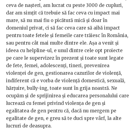
ceva de nașteri, am lucrat cu peste 3000 de cupluri,
dar am simțit că trebuie să fac ceva cu impact mai
mare, să nu mai fiu o picătură mică și doar în
domeniul privat, ci să fac ceva care să aibă impact
pentru toate fetele și femeile care trăiesc în România,
sau pentru cât mai multe dintre ele. Așa a venit și
ideea cu helpline-ul, e unul dintre cele opt proiecte
pe care le supervizez în prezent și toate sunt legate
de fete, femei, adolescenți, tineri, prevenirea
violenței de gen, gestionarea cazurilor de violență,
indiferent că e vorba de violență domestică, sexuală,
hărțuire, bully-ing, toate sunt în grija noastră. Ne
ocupăm și de sprijinirea și educarea personalului care
lucrează cu femei privind violența de gen și
egalitatea de gen pentru că, dacă nu mergem pe
egalitate de gen, e greu să te duci spre vârf, la alte
lucruri de deasupra.