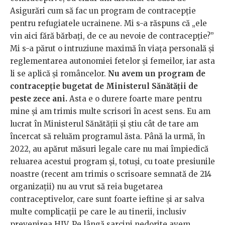
Asigurări cum să fac un program de contracepție
pentru refugiatele ucrainene. Mi s-a răspuns că „ele
vin aici fără bărbați, de ce au nevoie de contracepție?”
Mi s-a părut o intruziune maximă în viața personală și
reglementarea autonomiei fetelor și femeilor, iar asta
li se aplică și româncelor.
Nu avem un program de
contracepție bugetat de Ministerul Sănătății de
peste zece ani.
Asta e o durere foarte mare pentru
mine și am trimis multe scrisori în acest sens. Eu am
lucrat în Ministerul Sănătății și știu cât de tare am
încercat să reluăm programul ăsta. Până la urmă, în
2022, au apărut măsuri legale care nu mai împiedică
reluarea acestui program și, totuși, cu toate presiunile
noastre (recent am trimis o scrisoare semnată de 214
organizații) nu au vrut să reia bugetarea
contraceptivelor, care sunt foarte ieftine și ar salva
multe complicații pe care le au tinerii, inclusiv
prevenirea HIV. Pe lângă sarcini nedorite avem