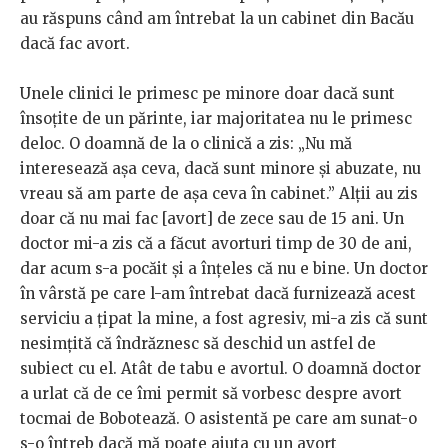
au răspuns când am întrebat la un cabinet din Bacău
dacă fac avort.
Unele clinici le primesc pe minore doar dacă sunt
însoțite de un părinte, iar majoritatea nu le primesc
deloc. O doamnă de la o clinică a zis: „Nu mă
interesează așa ceva, dacă sunt minore și abuzate, nu
vreau să am parte de așa ceva în cabinet.” Alții au zis
doar că nu mai fac [avort] de zece sau de 15 ani. Un
doctor mi-a zis că a făcut avorturi timp de 30 de ani,
dar acum s-a pocăit și a înțeles că nu e bine. Un doctor
în vârstă pe care l-am întrebat dacă furnizează acest
serviciu a țipat la mine, a fost agresiv, mi-a zis că sunt
nesimțită că îndrăznesc să deschid un astfel de
subiect cu el. Atât de tabu e avortul. O doamnă doctor
a urlat că de ce îmi permit să vorbesc despre avort
tocmai de Bobotează. O asistentă pe care am sunat-o
s-o întreb dacă mă poate ajuta cu un avort