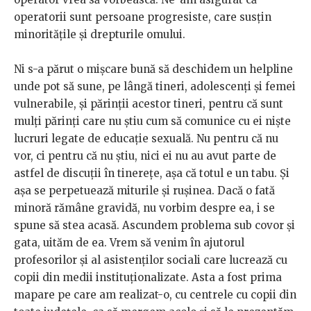
operatorii sunt persoane progresiste, care susțin
minoritățile și drepturile omului.
Ni s-a părut o mișcare bună să deschidem un helpline
unde pot să sune, pe lângă tineri, adolescenți și femei
vulnerabile, și părinții acestor tineri, pentru că sunt
mulți părinți care nu știu cum să comunice cu ei niște
lucruri legate de educație sexuală. Nu pentru că nu
vor, ci pentru că nu știu, nici ei nu au avut parte de
astfel de discuții în tinerețe, așa că totul e un tabu. Și
așa se perpetuează miturile și rușinea. Dacă o fată
minoră rămâne gravidă, nu vorbim despre ea, i se
spune să stea acasă. Ascundem problema sub covor și
gata, uităm de ea. Vrem să venim în ajutorul
profesorilor și al asistenților sociali care lucrează cu
copii din medii instituționalizate. Asta a fost prima
mapare pe care am realizat-o, cu centrele cu copii din