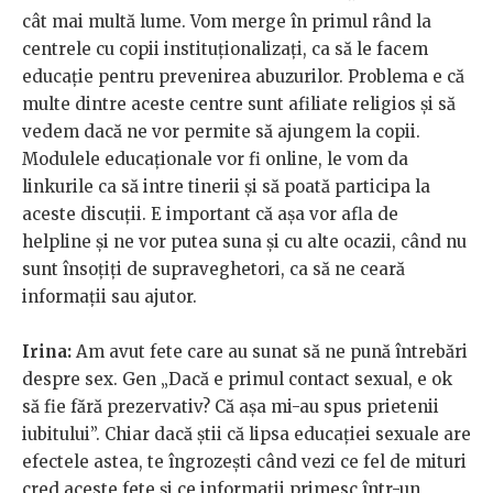
cât mai multă lume. Vom merge în primul rând la
centrele cu copii instituționalizați, ca să le facem
educație pentru prevenirea abuzurilor. Problema e că
multe dintre aceste centre sunt afiliate religios și să
vedem dacă ne vor permite să ajungem la copii.
Modulele educaționale vor fi online, le vom da
linkurile ca să intre tinerii și să poată participa la
aceste discuții. E important că așa vor afla de
helpline și ne vor putea suna și cu alte ocazii, când nu
sunt însoțiți de supraveghetori, ca să ne ceară
informații sau ajutor.
Irina:
Am avut fete care au sunat să ne pună întrebări
despre sex. Gen „Dacă e primul contact sexual, e ok
să fie fără prezervativ? Că așa mi-au spus prietenii
iubitului”. Chiar dacă știi că lipsa educației sexuale are
efectele astea, te îngrozești când vezi ce fel de mituri
cred aceste fete și ce informații primesc într-un