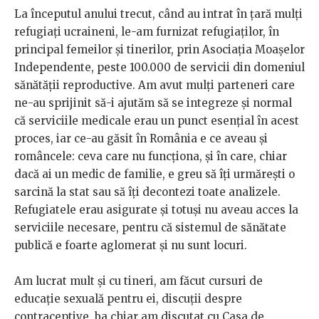
La începutul anului trecut, când au intrat în țară mulți
refugiați ucraineni, le-am furnizat refugiaților, în
principal femeilor și tinerilor, prin Asociația Moașelor
Independente, peste 100.000 de servicii din domeniul
sănătății reproductive. Am avut mulți parteneri care
ne-au sprijinit să-i ajutăm să se integreze și normal
că serviciile medicale erau un punct esențial în acest
proces, iar ce-au găsit în România e ce aveau și
româncele: ceva care nu funcționa, și în care, chiar
dacă ai un medic de familie, e greu să îți urmărești o
sarcină la stat sau să îți decontezi toate analizele.
Refugiatele erau asigurate și totuși nu aveau acces la
serviciile necesare, pentru că sistemul de sănătate
publică e foarte aglomerat și nu sunt locuri.
Am lucrat mult și cu tineri, am făcut cursuri de
educație sexuală pentru ei, discuții despre
contraceptive, ba chiar am discutat cu Casa de