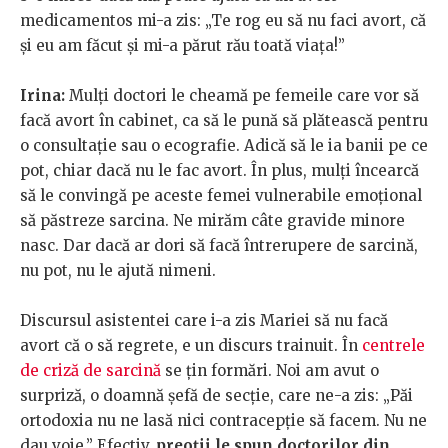
medicamentos mi-a zis: „Te rog eu să nu faci avort, că
și eu am făcut și mi-a părut rău toată viața!”
Irina:
Mulți doctori le cheamă pe femeile care vor să
facă avort în cabinet, ca să le pună să plătească pentru
o consultație sau o ecografie. Adică să le ia banii pe ce
pot, chiar dacă nu le fac avort. În plus, mulți încearcă
să le convingă pe aceste femei vulnerabile emoțional
să păstreze sarcina. Ne mirăm câte gravide minore
nasc. Dar dacă ar dori să facă întrerupere de sarcină,
nu pot, nu le ajută nimeni.
Discursul asistentei care i-a zis Mariei să nu facă
avort că o să regrete, e un discurs trainuit. În
centrele
de criză de sarcină
se țin formări. Noi am avut o
surpriză, o doamnă șefă de secție, care ne-a zis: „Păi
ortodoxia nu ne lasă nici contracepție să facem. Nu ne
dau voie.” Efectiv,
preoții le spun doctorilor din