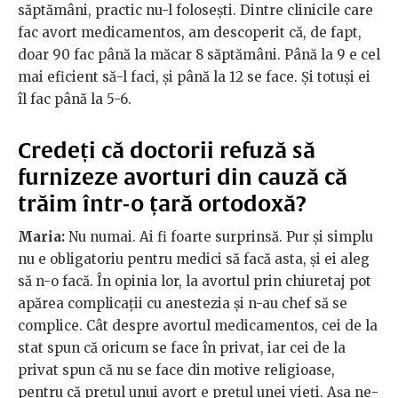
săptămâni, practic nu-l folosești. Dintre clinicile care
fac avort medicamentos, am descoperit că, de fapt,
doar 90 fac până la măcar 8 săptămâni. Până la 9 e cel
mai eficient să-l faci, și până la 12 se face. Și totuși ei
îl fac până la 5-6.
Credeți că doctorii refuză să
furnizeze avorturi din cauză că
trăim într-o țară ortodoxă?
Maria:
Nu numai. Ai fi foarte surprinsă. Pur și simplu
nu e obligatoriu pentru medici să facă asta, și ei aleg
să n-o facă. În opinia lor, la avortul prin chiuretaj pot
apărea complicații cu anestezia și n-au chef să se
complice. Cât despre avortul medicamentos, cei de la
stat spun că oricum se face în privat, iar cei de la
privat spun că nu se face din motive religioase,
pentru că prețul unui avort e prețul unei vieți. Așa ne-