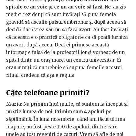
spitale ce au voie și ce nu au voie să facă
. Ne-au zis
medici rezidenți că sunt învățați să pună femeia
gravidă să asculte pulsul embrionar și după aceea să
decidă dacă vrea sau nu să facă avort. Au fost învățați
că aceasta e o practică obligatorie ca să poată furniza
un avort după aceea. Deci ei primesc această
informație falsă de la profesorii lor și vorbesc de un
spital dintr-un oraș mare, un centru universitar. Ei
erau uimiți că nu trebuie să supună femeile acestui
ritual, credeau că așa e regula.
Câte telefoane primiți?
Maria:
Nu primim încă multe, că suntem la început și
nu știe lumea de noi. Primim cam 4 apeluri pe
săptămână. În luna noiembrie, când am făcut ultima
mapare, au fost peste 150 de apeluri, dintre care
unele au fost reveniri de cazuri. Vrem să afle de noi