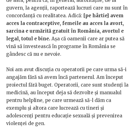
de asta, pentru că, în general, autoritățile, de la
guvern, la agenții, raportează lucruri care nu sunt în
concordanță cu realitatea. Adică:
[pe hârtie] avem
acces la contraceptive, femeile au acces la avort,
sarcina e urmărită gratuit în România, avortul e
legal, totul e bine.
Așa că oamenii care ar putea să
vină să investească în programe în România se
gândesc că nu e nevoie.
Noi am avut discuția cu operatorii pe care urma să-i
angajăm fără să avem încă partenerul. Am început
proiectul fără buget. Operatorii, care sunt studenți la
medicină, au început deja să dezvolte și manualul
pentru helpline, pe care urmează să-l dăm ca
exemplu și altora care lucrează cu tineri și
adolescenți pentru educație sexuală și prevenirea
violenței de gen.