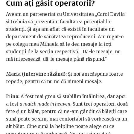
Cum ați găsit operatorii?
Aveam un parteneriat cu Universitatea „Carol Davila”
și trebuia să prezentăm facultatea potențialilor
studenți. Și așa am aflat că există în facultate un
departament de sănătatea reproducerii. Am rugat-o
pe colega mea Mihaela să le dea mesaje la toți
studenții de la secția respectivă. „Dă-le mesaje, nu
mă interesează, dă-le mesaje până răspund.”
Maria (intervine râzând):
Și noi am răspuns foarte
repede, pentru că nu ne dă nimeni mesaje.
Irina:
A fost mai greu să stabilim întâlnirea, dar apoi
a fost
a match made in heaven
. Sunt trei operatori, două
fete și un băiat, pentru că ne-am gândit că băieții care
sună poate se simt mai confortabil să vorbească cu un
alt băiat. Cine sună la helpline poate alege cu ce
operator vrea să vorbească. Ne-am asigurat că