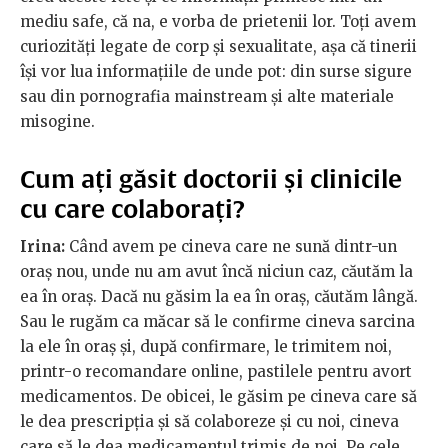
mediu safe, că na, e vorba de prietenii lor. Toți avem
curiozități legate de corp și sexualitate, așa că tinerii
își vor lua informațiile de unde pot: din surse sigure
sau din pornografia mainstream și alte materiale
misogine.
Cum ați găsit doctorii și clinicile
cu care colaborați?
Irina:
Când avem pe cineva care ne sună dintr-un
oraș nou, unde nu am avut încă niciun caz, căutăm la
ea în oraș. Dacă nu găsim la ea în oraș, căutăm lângă.
Sau le rugăm ca măcar să le confirme cineva sarcina
la ele în oraș și, după confirmare, le trimitem noi,
printr-o recomandare online, pastilele pentru avort
medicamentos. De obicei, le găsim pe cineva care să
le dea prescripția și să colaboreze și cu noi, cineva
care să le dea medicamentul trimis de noi. Pe cele