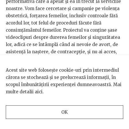
performativă care a apelat și ea în trecut la serviciile
noastre. Vom face cercetare și campanie pe violența
obstetrică, forțarea femeilor, inclusiv controale fără
acordul lor, tot felul de proceduri făcute fără
consimțământul femeilor. Proiectul va conține șase
videoclipuri despre durerea femeilor și singurătatea
lor, adică ce se întâmplă când ai nevoie de avort, de
asistență la naștere, de contracepție, și nu ai acces,
nu ești auzită. Cum a fost și
cazul de la Botoșani
, cu
femeia care s-a plâns doctorului: „Mă doare, mă
Acest site web folosește cookie-uri prin intermediul
doare”, i s-a zis „e normal să te doară”, după care a
cărora se stochează și se prelucrează informații, în
murit. Nu e nevoie să ajungem acolo ca să înțelegi că
scopul îmbunătățirii experienței dumneavoastră. Mai
femeia aceea ar trebui să aibă o voce. Dacă îți spune:
multe detalii
aici
.
Am nevoie de avort, nu pot să cresc acest copil, x
motive, nu trebuie să se justifice, tu trebuie să-i oferi
serviciul, conform legii din România.
OK
Cu „Femei Invizibile” vrem să creăm awareness