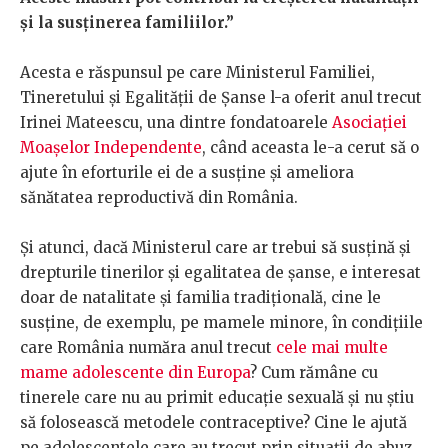
și la susținerea familiilor.”
Acesta e răspunsul pe care Ministerul Familiei,
Tineretului și Egalității de Șanse l-a oferit anul trecut
Irinei Mateescu, una dintre fondatoarele
Asociației
Moașelor Independente
, când aceasta le-a cerut să o
ajute în eforturile ei de a susține și ameliora
sănătatea reproductivă din România.
Și atunci, dacă Ministerul care ar trebui să susțină și
drepturile tinerilor și egalitatea de șanse, e interesat
doar de natalitate și familia tradițională, cine le
susține, de exemplu, pe mamele minore, în condițiile
care România număra anul trecut
cele mai multe
mame adolescente din Europa
? Cum rămâne cu
tinerele care nu au primit educație sexuală și nu știu
să folosească metodele contraceptive? Cine le ajută
pe adolescentele care au trecut prin situații de abuz,