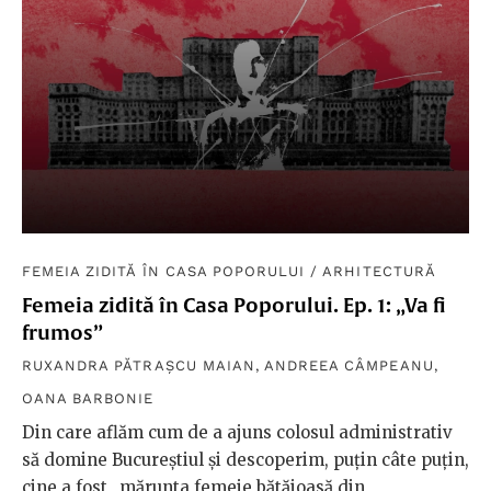
FEMEIA ZIDITĂ ÎN CASA POPORULUI
/
ARHITECTURĂ
Femeia zidită în Casa Poporului. Ep. 1: „Va fi
frumos”
RUXANDRA PĂTRAȘCU MAIAN
,
ANDREEA CÂMPEANU
,
OANA BARBONIE
Din care aflăm cum de a ajuns colosul administrativ
să domine Bucureștiul și descoperim, puțin câte puțin,
cine a fost „mărunta femeie bătăioasă din