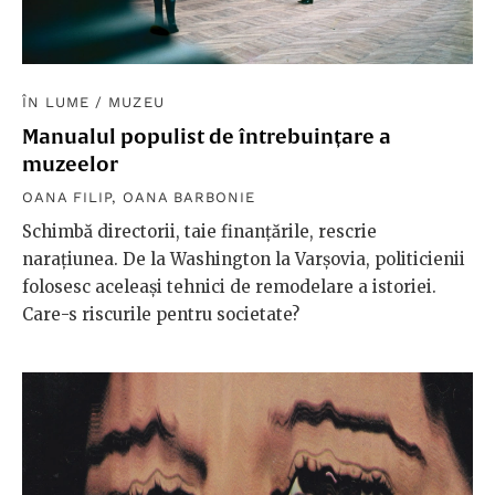
ÎN LUME
/
MUZEU
Manualul populist de întrebuințare a
muzeelor
OANA FILIP
,
OANA BARBONIE
Schimbă directorii, taie finanțările, rescrie
narațiunea. De la Washington la Varșovia, politicienii
folosesc aceleași tehnici de remodelare a istoriei.
Care-s riscurile pentru societate?