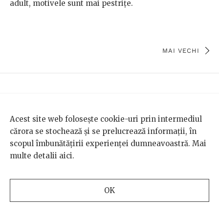
adult, motivele sunt mai pestrițe.
MAI VECHI
Acest site web folosește cookie-uri prin intermediul
cărora se stochează și se prelucrează informații, în
scopul îmbunătățirii experienței dumneavoastră. Mai
multe detalii
aici
.
TEMA DE GÂNDIRE
OK