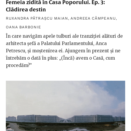
Femeia zidită în Casa Poporului. Ep. 3:
Clădirea destin
RUXANDRA PĂTRAȘCU MAIAN
,
ANDREEA CÂMPEANU
,
OANA BARBONIE
În care navigăm apele tulburi ale tranziției alături de
arhitecta șefă a Palatului Parlamentului, Anca
Petrescu, și moștenirea ei. Ajungem în prezent și ne
întrebăm o dată în plus: „(Încă) avem o Casă, cum
procedăm?”