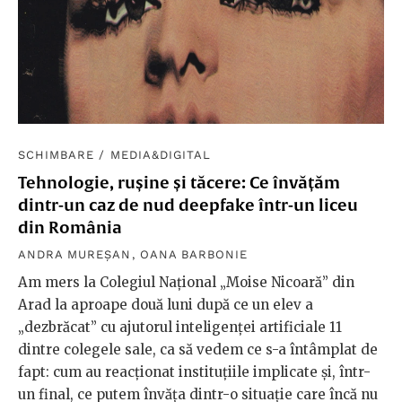
SCHIMBARE
/
MEDIA&DIGITAL
Tehnologie, rușine și tăcere: Ce învățăm
dintr-un caz de nud deepfake într-un liceu
din România
ANDRA MUREȘAN
,
OANA BARBONIE
Am mers la Colegiul Național „Moise Nicoară” din
Arad la aproape două luni după ce un elev a
„dezbrăcat” cu ajutorul inteligenței artificiale 11
dintre colegele sale, ca să vedem ce s-a întâmplat de
fapt: cum au reacționat instituțiile implicate și, într-
un final, ce putem învăța dintr-o situație care încă nu