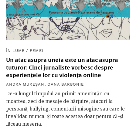
ÎN LUME
/
FEMEI
Un atac asupra uneia este un atac asupra
tuturor: Cinci jurnaliste vorbesc despre
experiențele lor cu violența online
ANDRA MUREȘAN
,
OANA BARBONIE
De-a lungul timpului au primit amenințări cu
moartea, zeci de mesaje de hărțuire, atacuri la
persoană, bullying, comentarii misogine sau care le
invalidau munca. Și toate acestea doar pentru că-și
făceau meseria.