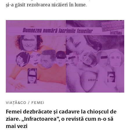
și-a găsit rezolvarea nicăieri în lume.
VIAȚĂ&CO
/
FEMEI
Femei dezbrăcate și cadavre la chioșcul de
ziare. „Infractoarea”, o revistă cum n-o să
mai vezi