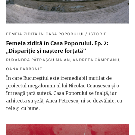
FEMEIA ZIDITĂ ÎN CASA POPORULUI
/
ISTORIE
Femeia zidită în Casa Poporului. Ep. 2:
„Dispariție și naștere forțată”
RUXANDRA PĂTRAȘCU MAIAN
,
ANDREEA CÂMPEANU
,
OANA BARBONIE
În care Bucureștiul este iremediabil mutilat de
proiectul megaloman al lui Nicolae Ceaușescu și o
întreagă țară suferă. Casa Poporului se înalță, iar
arhitecta sa șefă, Anca Petrescu, ni se dezvăluie, cu
rele și cu bune.