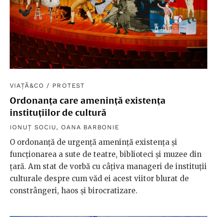
VIAȚĂ&CO
/
PROTEST
Ordonanța care amenință existența
instituțiilor de cultură
IONUȚ SOCIU
,
OANA BARBONIE
O ordonanță de urgență amenință existența și
funcționarea a sute de teatre, biblioteci și muzee din
țară. Am stat de vorbă cu câțiva manageri de instituții
culturale despre cum văd ei acest viitor blurat de
constrângeri, haos și birocratizare.