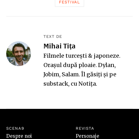
FESTIVAL
TEXT DE
Mihai Tița
Filmele turcești & japoneze.
Orașul după ploaie. Dylan,
Jobim, Salam.
Îl găsiți și pe
substack, cu
Notița
.
SCENA9
REVISTA
Despre noi
Personaje