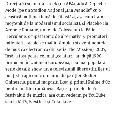
Direcția 5) și emo-alt-rock (nu AB4), adică Depeche
Mode (pe un Stadion Național „Lia Manoliu” cu o
acustică mult mai bună decât astăzi, așa cum l-am
moștenit de la modernismul socialist), și Placebo (la
Arenele Romane, un fel de Colosseum la Băile
Herculane, ocupat ironic de alternativi și promoteri
mileniali – acolo se mai întâmplau și evenimentele
de muzică electronică din seria The Mission). 2007,
însă, a fost poate cel mai „ca afară” an după 1990:
primul an în Uniunea Europeană, cea mai populară
serie de talk-show-uri a televiziunii libere (thriller-ul
polițist tragicomic din jurul dispariției Elodiei
Ghinescu), primul magazin Ikea și primul Palme d'Or
pentru un film românesc. Bașca, primele două
festivaluri de muzică, așa cum vedeam pe YouTube
sau la MTV, B'estfest și Coke Live.