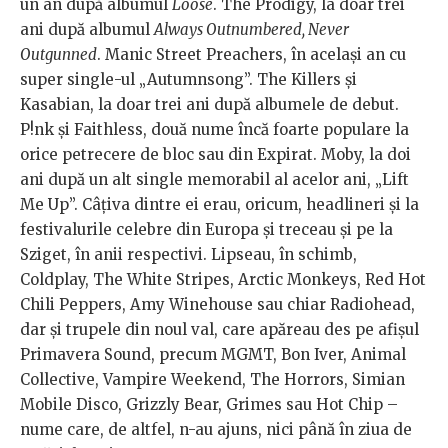
un an după albumul
Loose
. The Prodigy, la doar trei
ani după albumul
Always Outnumbered, Never
Outgunned
. Manic Street Preachers, în același an cu
super single-ul „Autumnsong”. The Killers și
Kasabian, la doar trei ani după albumele de debut.
P!nk și Faithless, două nume încă foarte populare la
orice petrecere de bloc sau din Expirat. Moby, la doi
ani după un alt single memorabil al acelor ani, „Lift
Me Up”. Câțiva dintre ei erau, oricum, headlineri și la
festivalurile celebre din Europa și treceau și pe la
Sziget, în anii respectivi. Lipseau, în schimb,
Coldplay, The White Stripes, Arctic Monkeys, Red Hot
Chili Peppers, Amy Winehouse sau chiar Radiohead,
dar și trupele din noul val, care apăreau des pe afișul
Primavera Sound, precum MGMT, Bon Iver, Animal
Collective, Vampire Weekend, The Horrors, Simian
Mobile Disco, Grizzly Bear, Grimes sau Hot Chip –
nume care, de altfel, n-au ajuns, nici până în ziua de