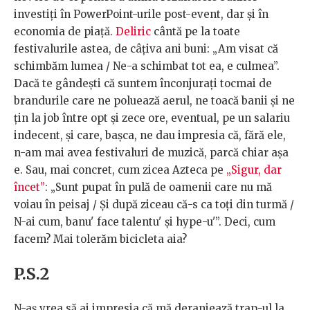
investiți în PowerPoint-urile post-event, dar și în
economia de piață.
Deliric
cântă pe la toate
festivalurile astea, de câțiva ani buni: „Am visat că
schimbăm lumea / Ne-a schimbat tot ea, e culmea”.
Dacă te gândești că suntem înconjurați tocmai de
brandurile care ne poluează aerul, ne toacă banii și ne
țin la job între opt și zece ore, eventual, pe un salariu
indecent, și care, bașca, ne dau impresia că, fără ele,
n-am mai avea festivaluri de muzică, parcă chiar așa
e. Sau, mai concret, cum zicea Azteca pe
„Sigur, dar
încet”
: „Sunt pupat în pulă de oamenii care nu mă
voiau în peisaj / Și după ziceau că-s ca toți din turmă /
N-ai cum, banu' face talentu' și hype-u'”. Deci, cum
facem? Mai tolerăm bicicleta aia?
P.S.2
N-aș vrea să ai impresia că mă deranjează trap-ul la