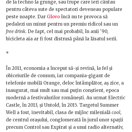
de la techno la grunge, sau trupe care ieri cântau
pentru câteva sute de spectatori deveneau populare
peste noapte. Dar
Glovo
încă nu te provoca să
pedalezi un minut pentru un premiu ridicol sau un
free drink
. De fapt, cel mai probabil, în anii '90,
bicicleta aia ar fi fost distrusă până la lăsatul serii.
*
În 2011, economia a început să-și revină, la fel și
obiceiurile de consum, iar compania-gigant de
telefonie mobilă Orange, deloc întâmplător, aș zice, a
inaugurat, mai mult sau mai puțin conștient, epoca
modernă a festivalurilor românești. Au urmat Electric
Castle, în 2013, și Untold, în 2015. Targetul Summer
Well a fost, inevitabil, clasa de mijloc milenială
cool
,
de centrul orașului, conglomerată în jurul unor spații
precum Control sau Expirat și a unui radio alternativ,