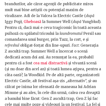
brandurilor, ale căror agenții de publicitate miros
mult mai bine artiștii cu potențial maxim de
viralizare. Adi de la Valcea la Electric Castle (
după
Iggy Pop),
Gheboasă
la Summer Well (
după
Yungblud).
Pentru că, dacă mai e ceva tragicomic în toată aceasta
psihoză cu spălatul tricoului la
laundromatul
Persil sau
comandarea unui burger, prin Tazz, la cort, e și
refreshul
obligat-forțat din line-upuri.
Fact
: Generația
Z ascultă trap. Summer Well a încercat o scenă
dedicată acum doi ani. Au renunțat la ea, probabil
pentru că a fost
cea mai distractivă
și vivantă scenă
(și nu doar din acel an) și toată lumea ațipea, pentru a
câta oară?, la Woodkid. Pe de altă parte, organizatorii
Electric Castle, alt festival așa-zis „alternativ”, și-au
călcat pe inima lor ofensată de maneaua lui Adrian
Minune și au ales, în cele din urmă, calea cea dreaptă
a banului bine făcut: Gen Z ascultă trap, Gen Z își fac
cele mai multe poze și videouri la un festival. La fel și