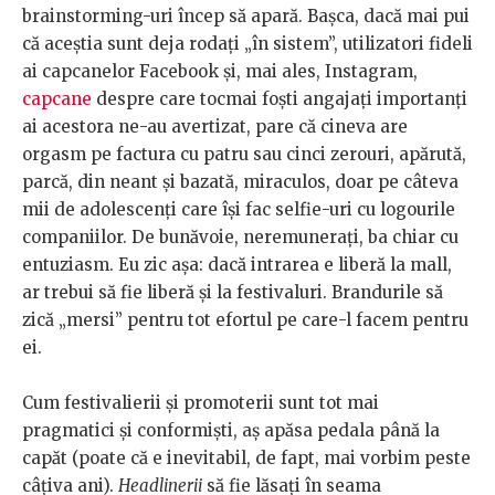
brainstorming-uri încep să apară. Bașca, dacă mai pui
că aceștia sunt deja rodați „în sistem”, utilizatori fideli
ai capcanelor Facebook și, mai ales, Instagram,
capcane
despre care tocmai foști angajați importanți
ai acestora ne-au avertizat, pare că cineva are
orgasm pe factura cu patru sau cinci zerouri, apărută,
parcă, din neant și bazată, miraculos, doar pe câteva
mii de adolescenți care își fac selfie-uri cu logourile
companiilor. De bunăvoie, neremunerați, ba chiar cu
entuziasm. Eu zic așa: dacă intrarea e liberă la mall,
ar trebui să fie liberă și la festivaluri. Brandurile să
zică „mersi” pentru tot efortul pe care-l facem pentru
ei.
Cum festivalierii și promoterii sunt tot mai
pragmatici și conformiști, aș apăsa pedala până la
capăt (poate că e inevitabil, de fapt, mai vorbim peste
câțiva ani).
Headlinerii
să fie lăsați în seama