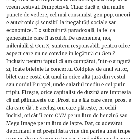
vreun festival. Dimpotrivă. Chiar dacă e, din multe
puncte de vedere, cel mai consumist gen pop, uneori
e autoironic și sensibil la inegalități sociale sau
economice. E o subcultură paradoxală, la fel ca
generațiile care îl ascultă. De asemenea, noi,
milenialii și Gen X, suntem responsabili pentru orice
aspect care nu ne convine în legătură cu Gen Z.
Inclusiv pentru faptul că am cumpărat, într-o singură
zi, toate biletele la concertul Coldplay de anul viitor,
bilet care costă cât unul în orice altă țară din vestul
sau nordul Europei, unde salariul mediu e cel puțin
triplu. Firește, orice capitalist de duzină are impresia
că mă pălmuiește cu: „Prost nu e ăla care cere, prost e
ăla care dă”. E același om care plătește, cu ochii
închiși, oricât îi cere OMV pe un litru de benzină sau
Mega Image pe un litru de lapte. Dar, cu adevărat
deprimant e că prețul ăsta vine din partea unei trupe
care nu doar că cere patru sau cinci milioane de euro