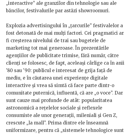
„interactive” ale granzilor din tehnologie sau ale
băncilor, festivalurile par astăzi showroomuri.
Explozia advertisingului în „țarcurile” festivalelor a
fost detonată de mai mulți factori. Cei pragmatici ar
fi creșterea nivelului de trai sau bugetele de
marketing tot mai generoase. În prezentările
agențiilor de publicitate trimise, fără număr, către
clienți se folosesc, de fapt, aceleași cârlige ca în anii
'80 sau '90: publicul e interesat de grija față de
mediu, e în căutarea unei experiențe digitale
interactive și vrea să simtă că face parte dintr-o
comunitate puternică, influentă, că are „o voce”. Dar
sunt cauze mai profunde de atât: popularitatea
astronomică a rețelelor sociale și reflexele
consumiste ale unor generații, mileniali și Gen Z,
crescute „la mall”. Prima dintre ele înseamnă
uniformizare, pentru că „sistemele tehnologice sunt