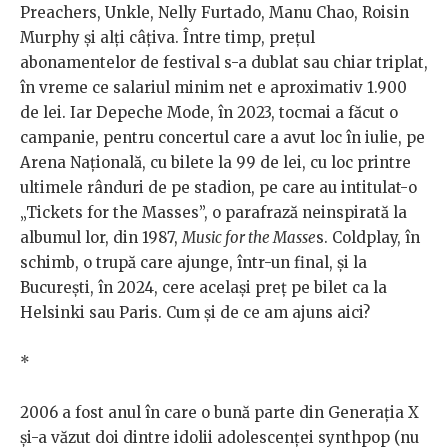
Preachers, Unkle, Nelly Furtado, Manu Chao, Roisin
Murphy și alți câțiva. Între timp, prețul
abonamentelor de festival s-a dublat sau chiar triplat,
în vreme ce salariul minim net e aproximativ 1.900
de lei. Iar Depeche Mode, în 2023, tocmai a făcut o
campanie, pentru concertul care a avut loc în iulie, pe
Arena Națională, cu bilete la 99 de lei, cu loc printre
ultimele rânduri de pe stadion, pe care au intitulat-o
„Tickets for the Masses”, o parafrază neinspirată la
albumul lor, din 1987,
Music for the Masse
s. Coldplay, în
schimb, o trupă care ajunge, într-un final, și la
București, în 2024, cere același preț pe bilet ca la
Helsinki sau Paris. Cum și de ce am ajuns aici?
*
2006 a fost anul în care o bună parte din Generația X
și-a văzut doi dintre idolii adolescenței synthpop (nu