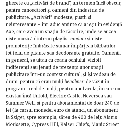
gherete cu „activări de brand”, un termen încă obscur,
pentru cunoscători și oameni din industria de
publicitate. „Activări” modeste, pustii și
neinteresante – îmi aduc aminte că a ieșit în evidență
Axe, care avea un spațiu de răcorire, unde se auzea
niște muzică dintr-un playlist
random
și niște
promoterițe îmbrăcate sumar împărțeau bărbaților
tot felul de pliante sau deodorante gratuite. Oamenii,
în general, se uitau cu coada ochiului, vizibil
indiferenți sau jenați de prezența unor spații
publicitare într-un context cultural, și își vedeau de
drum, pentru că erau mulți
headlineri
de văzut în
program. Ireal de mulți, pentru anul acela, în care nu
existau încă Untold, Electric Castle, Neversea sau
Summer Well, și pentru abonamentul de doar 240 de
lei (la cursul monedei euro de atunci, un abonament
la Sziget, spre exemplu, sărea de 400 de lei): Alanis
Morissette, Cypress Hill, Kaiser Chiefs, Manic Street