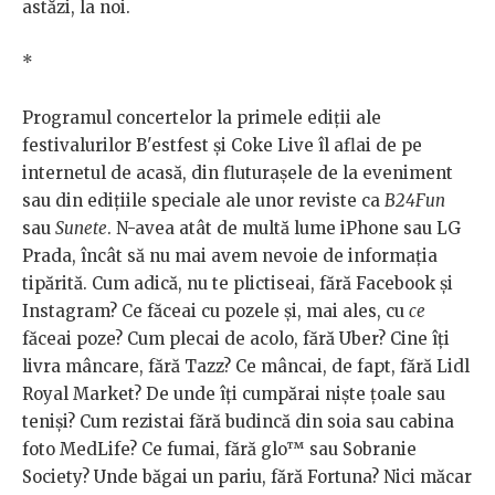
astăzi, la noi.
*
Programul concertelor la primele ediții ale
festivalurilor B'estfest și Coke Live îl aflai de pe
internetul de acasă, din fluturașele de la eveniment
sau din edițiile speciale ale unor reviste ca
B24Fun
sau
Sunete
. N-avea atât de multă lume iPhone sau LG
Prada, încât să nu mai avem nevoie de informația
tipărită. Cum adică, nu te plictiseai, fără Facebook și
Instagram? Ce făceai cu pozele și, mai ales, cu
ce
făceai poze? Cum plecai de acolo, fără Uber? Cine îți
livra mâncare, fără Tazz? Ce mâncai, de fapt, fără Lidl
Royal Market? De unde îți cumpărai niște țoale sau
teniși? Cum rezistai fără budincă din soia sau cabina
foto MedLife? Ce fumai, fără glo™ sau Sobranie
Society? Unde băgai un pariu, fără Fortuna? Nici măcar