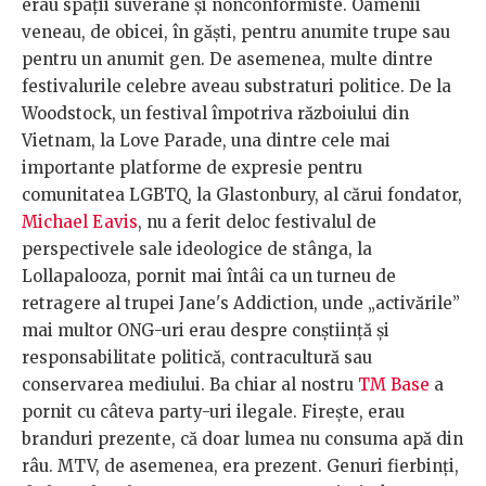
erau spații suverane și nonconformiste. Oamenii
veneau, de obicei, în găști, pentru anumite trupe sau
pentru un anumit gen. De asemenea, multe dintre
festivalurile celebre aveau substraturi politice. De la
Woodstock, un festival împotriva războiului din
Vietnam, la Love Parade, una dintre cele mai
importante platforme de expresie pentru
comunitatea LGBTQ, la Glastonbury, al cărui fondator,
Michael Eavis
, nu a ferit deloc festivalul de
perspectivele sale ideologice de stânga, la
Lollapalooza, pornit mai întâi ca un turneu de
retragere al trupei Jane's Addiction, unde „activările”
mai multor ONG-uri erau despre conștiință și
responsabilitate politică, contracultură sau
conservarea mediului. Ba chiar al nostru
TM Base
a
pornit cu câteva party-uri ilegale. Firește, erau
branduri prezente, că doar lumea nu consuma apă din
râu. MTV, de asemenea, era prezent. Genuri fierbinți,