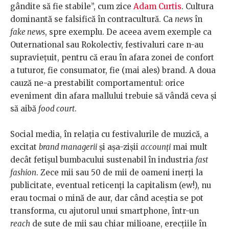
gândite să fie stabile”, cum zice
Adam Curtis
. Cultura
dominantă se falsifică în contracultură. Ca
news
în
fake news
, spre exemplu. De aceea avem exemple ca
Outernational sau Rokolectiv, festivaluri care n-au
supraviețuit, pentru că erau în afara zonei de confort
a tuturor, fie consumator, fie (mai ales) brand. A doua
cauză ne-a prestabilit comportamentul: orice
eveniment din afara mallului trebuie să vândă ceva și
să aibă
food court
.
Social media, în relația cu festivalurile de muzică, a
excitat
brand managerii
și așa-zișii
accounți
mai mult
decât fetișul bumbacului sustenabil în industria
fast
fashion
. Zece mii sau 50 de mii de oameni inerți la
publicitate, eventual reticenți la capitalism (ew!), nu
erau tocmai o mină de aur, dar când aceștia se pot
transforma, cu ajutorul unui smartphone, într-un
reach
de sute de mii sau chiar milioane, erecțiile în