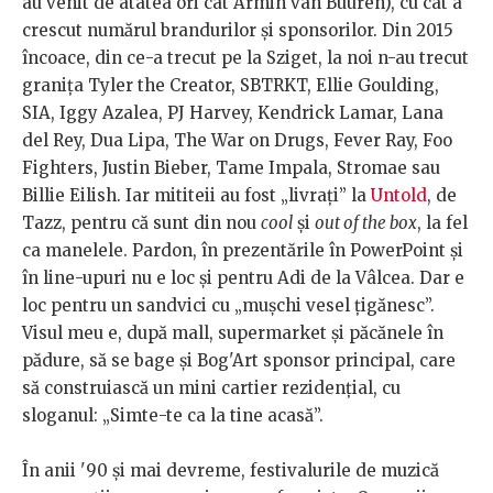
au venit de atâtea ori cât Armin van Buuren), cu cât a
crescut numărul brandurilor și sponsorilor. Din 2015
încoace, din ce-a trecut pe la Sziget, la noi n-au trecut
granița Tyler the Creator, SBTRKT, Ellie Goulding,
SIA, Iggy Azalea, PJ Harvey, Kendrick Lamar, Lana
del Rey, Dua Lipa, The War on Drugs, Fever Ray, Foo
Fighters, Justin Bieber, Tame Impala, Stromae sau
Billie Eilish. Iar mititeii au fost „livrați” la
Untold
, de
Tazz, pentru că sunt din nou
cool
și
out of the box
, la fel
ca manelele. Pardon, în prezentările în PowerPoint și
în line-upuri nu e loc și pentru Adi de la Vâlcea. Dar e
loc pentru un sandvici cu „mușchi vesel țigănesc”.
Visul meu e, după mall, supermarket și păcănele în
pădure, să se bage și Bog'Art sponsor principal, care
să construiască un mini cartier rezidențial, cu
sloganul: „Simte-te ca la tine acasă”.
În anii '90 și mai devreme, festivalurile de muzică