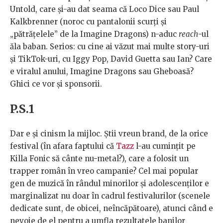
Untold, care și-au dat seama că Loco Dice sau Paul
Kalkbrenner (noroc cu pantalonii scurți și
„pătrățelele” de la Imagine Dragons) n-aduc
reach
-ul
ăla baban. Serios: cu cine ai văzut mai multe story-uri
și TikTok-uri, cu Iggy Pop, David Guetta sau Ian? Care
e viralul anului, Imagine Dragons sau Gheboasă?
Ghici ce vor și sponsorii.
P.S.1
Dar e și cinism la mijloc. Știi vreun brand, de la orice
festival (în afara faptului că
Tazz
l-au cumințit pe
Killa Fonic să cânte nu-metal?), care a folosit un
trapper român în vreo campanie? Cel mai popular
gen de muzică în rândul minorilor și adolescenților e
marginalizat nu doar în cadrul festivalurilor (scenele
dedicate sunt, de obicei, neîncăpătoare), atunci când e
nevoie de el pentru a umfla rezultatele banilor