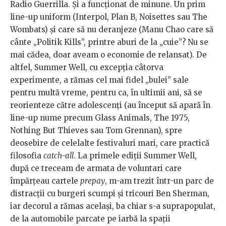
Radio Guerrilla. Și a funcționat de minune. Un prim
line-up uniform (Interpol, Plan B, Noisettes sau The
Wombats) și care să nu deranjeze (Manu Chao care să
cânte „Politik Kills”, printre aburi de la „cuie”? Nu se
mai cădea, doar aveam o economie de relansat). De
altfel, Summer Well, cu excepția câtorva
experimente, a rămas cel mai fidel „bulei” sale
pentru multă vreme, pentru ca, în ultimii ani, să se
reorienteze către adolescenți (au început să apară în
line-up nume precum Glass Animals, The 1975,
Nothing But Thieves sau Tom Grennan), spre
deosebire de celelalte festivaluri mari, care practică
filosofia
catch-all
. La primele ediții Summer Well,
după ce treceam de armata de voluntari care
împărțeau cartele
prepay
, m-am trezit într-un parc de
distracții cu burgeri scumpi și tricouri Ben Sherman,
iar decorul a rămas același, ba chiar s-a suprapopulat,
de la automobile parcate pe iarbă la spații