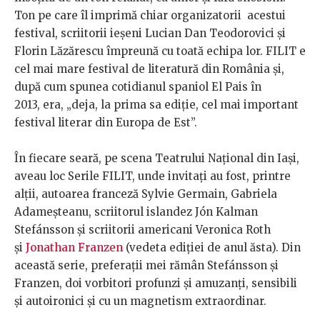
Ton pe care îl imprimă chiar organizatorii acestui
festival, scriitorii ieșeni Lucian Dan Teodorovici și
Florin Lăzărescu împreună cu toată echipa lor. FILIT e
cel mai mare festival de literatură din România și,
după cum spunea cotidianul spaniol El Pais în
2013, era, „deja, la prima sa ediție, cel mai important
festival literar din Europa de Est”.
În fiecare seară, pe scena Teatrului Național din Iași,
aveau loc Serile FILIT, unde invitați au fost, printre
alții, autoarea franceză Sylvie Germain, Gabriela
Adameșteanu, scriitorul islandez Jón Kalman
Stefánsson și scriitorii americani Veronica Roth
și
Jonathan Franzen
(vedeta ediției de anul ăsta). Din
această serie, preferații mei rămân Stefánsson și
Franzen, doi vorbitori profunzi și amuzanți, sensibili
și autoironici și cu un magnetism extraordinar.