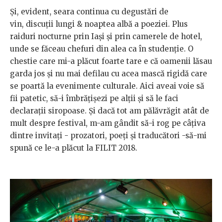
Și, evident, seara continua cu degustări de
vin, discuții lungi & noaptea albă a poeziei. Plus
raiduri nocturne prin Iași și prin camerele de hotel,
unde se făceau chefuri din alea ca în studenție. O
chestie care mi-a plăcut foarte tare e că oamenii lăsau
garda jos și nu mai defilau cu acea mască rigidă care
se poartă la evenimente culturale. Aici aveai voie să
fii patetic, să-i îmbrățișezi pe alții și să le faci
declarații siropoase. Și dacă tot am pălăvrăgit atât de
mult despre festival, m-am gândit să-i rog pe câțiva
dintre invitați - prozatori, poeți și traducători -să-mi
spună ce le-a plăcut la FILIT 2018.