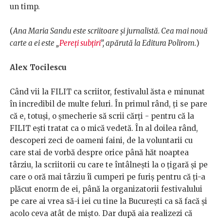
un timp.
(
Ana Maria Sandu este scriitoare și jurnalistă. Cea mai nouă
carte a ei este „
Pereți subțiri
”, apărută la Editura Polirom.
)
Alex Tocilescu
Când vii la FILIT ca scriitor, festivalul ăsta e minunat
în incredibil de multe feluri. În primul rând, ți se pare
că e, totuși, o șmecherie să scrii cărți - pentru că la
FILIT ești tratat ca o mică vedetă. În al doilea rând,
descoperi zeci de oameni faini, de la voluntarii cu
care stai de vorbă despre orice până hăt noaptea
târziu, la scriitorii cu care te întâlnești la o țigară și pe
care o oră mai târziu îi cumperi pe furiș pentru că ți-a
plăcut enorm de ei, până la organizatorii festivalului
pe care ai vrea să-i iei cu tine la București ca să facă și
acolo ceva atât de mișto. Dar după aia realizezi că