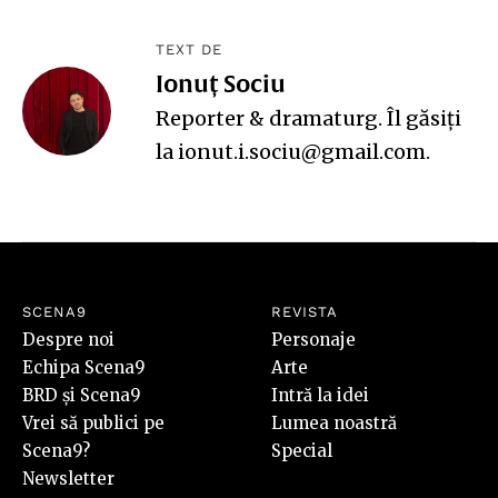
TEXT DE
Ionuț Sociu
Reporter & dramaturg. Îl găsiți
la ionut.i.sociu@gmail.com.
SCENA9
REVISTA
Despre noi
Personaje
Echipa Scena9
Arte
BRD și Scena9
Intră la idei
Vrei să publici pe
Lumea noastră
Scena9?
Special
Newsletter