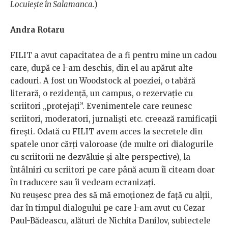
Locuiește în Salamanca.
)
Andra Rotaru
FILIT a avut capacitatea de a fi pentru mine un cadou
care, după ce l-am deschis, din el au apărut alte
cadouri. A fost un Woodstock al poeziei, o tabără
literară, o rezidență, un campus, o rezervație cu
scriitori „protejați”. Evenimentele care reunesc
scriitori, moderatori, jurnaliști etc. creează ramificații
firești. Odată cu FILIT avem acces la secretele din
spatele unor cărți valoroase (de multe ori dialogurile
cu scriitorii ne dezvăluie și alte perspective), la
întâlniri cu scriitori pe care până acum îi citeam doar
în traducere sau îi vedeam ecranizați.
Nu reușesc prea des să mă emoționez de față cu alții,
dar în timpul dialogului pe care l-am avut cu Cezar
Paul-Bădeascu, alături de Nichita Danilov, subiectele