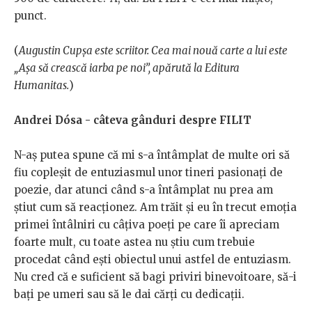
punct.
(
Augustin Cupșa este scriitor. Cea mai nouă carte a lui este
„Așa să crească iarba pe noi”, apărută la Editura
Humanitas.
)
Andrei Dósa - câteva gânduri despre FILIT
N-aş putea spune că mi s-a întâmplat de multe ori să
fiu copleşit de entuziasmul unor tineri pasionaţi de
poezie, dar atunci când s-a întâmplat nu prea am
ştiut cum să reacţionez. Am trăit şi eu în trecut emoţia
primei întâlniri cu câţiva poeţi pe care îi apreciam
foarte mult, cu toate astea nu ştiu cum trebuie
procedat când eşti obiectul unui astfel de entuziasm.
Nu cred că e suficient să bagi priviri binevoitoare, să-i
baţi pe umeri sau să le dai cărţi cu dedicaţii.