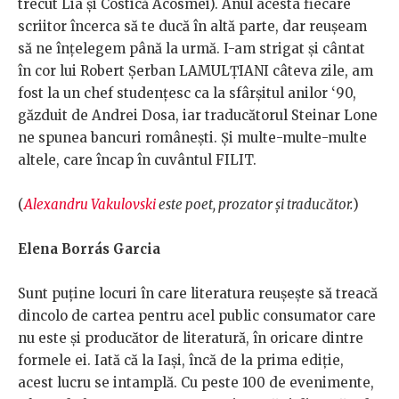
trecut Lia și Costică Acosmei). Anul acesta fiecare
scriitor încerca să te ducă în altă parte, dar reușeam
să ne înțelegem până la urmă. I-am strigat și cântat
în cor lui Robert Șerban LAMULȚIANI câteva zile, am
fost la un chef studențesc ca la sfârșitul anilor ‘90,
găzduit de Andrei Dosa, iar traducătorul Steinar Lone
ne spunea bancuri românești. Și multe-multe-multe
altele, care încap în cuvântul FILIT.
(
Alexandru Vakulovski
este poet, prozator și traducător.
)
Elena Borrás Garcia
Sunt puține locuri în care literatura reușește să treacă
dincolo de cartea pentru acel public consumator care
nu este și producător de literatură, în oricare dintre
formele ei. Iată că la Iași, încă de la prima ediție,
acest lucru se intamplă. Cu peste 100 de evenimente,