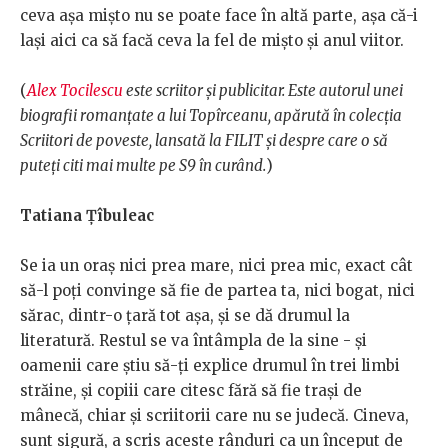
ceva așa mișto nu se poate face în altă parte, așa că-i
lași aici ca să facă ceva la fel de mișto și anul viitor.
(
Alex Tocilescu
este scriitor și publicitar. Este autorul unei
biografii romanțate a lui Topîrceanu, apărută în colecția
Scriitori de poveste, lansată la FILIT și despre care o să
puteți citi mai multe pe S9 în curând.
)
Tatiana Țîbuleac
Se ia un oraș nici prea mare, nici prea mic, exact cât
să-l poți convinge să fie de partea ta, nici bogat, nici
sărac, dintr-o țară tot așa, și se dă drumul la
literatură. Restul se va întâmpla de la sine - și
oamenii care știu să-ți explice drumul în trei limbi
străine, și copiii care citesc fără să fie trași de
mânecă, chiar și scriitorii care nu se judecă. Cineva,
sunt sigură, a scris aceste rânduri ca un început de