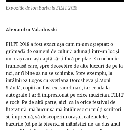
Expoziție de Ion Barbu la FILIT 2018
Alexandru Vakulovski
FILIT 2018 a fost exact așa cum m-am așteptat: o
grămadă de oameni de cultură adunați într-un loc și
un oraș care așteaptă să-ți facă pe plac. E o nebunie
frumoasă care, spre deosebire de alte lucruri de pe la
noi, ar fi bine să nu se schimbe. Spre exemplu, la
întâlnirea Logos cu Svetlana Dorosheva și Moni
Stănilă, copiii au fost extraordinari, iar coada la
autografe l-ar fi impresionat pe orice muzician. FILIT
e rock! Pe de altă parte, aici, ca la orice festival de
literatură, mă bucur să mă întâlnesc cu mulți scriitori
și, împreună, să descoperim orașul, cafenelele,
barurile (că pe la biserici și mănăstiri ne-au dus anul