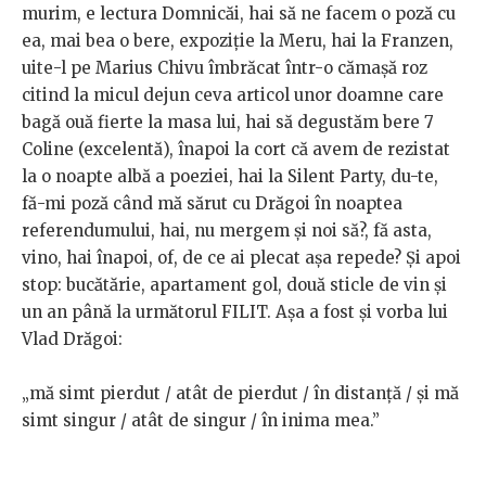
murim, e lectura Domnicăi, hai să ne facem o poză cu
ea, mai bea o bere, expoziție la Meru, hai la Franzen,
uite-l pe Marius Chivu îmbrăcat într-o cămașă roz
citind la micul dejun ceva articol unor doamne care
bagă ouă fierte la masa lui, hai să degustăm bere 7
Coline (excelentă), înapoi la cort că avem de rezistat
la o noapte albă a poeziei, hai la Silent Party, du-te,
fă-mi poză când mă sărut cu Drăgoi în noaptea
referendumului, hai, nu mergem și noi să?, fă asta,
vino, hai înapoi, of, de ce ai plecat așa repede? Și apoi
stop: bucătărie, apartament gol, două sticle de vin și
un an până la următorul FILIT. Așa a fost și vorba lui
Vlad Drăgoi:
„mă simt pierdut / atât de pierdut / în distanță / și mă
simt singur / atât de singur / în inima mea.”