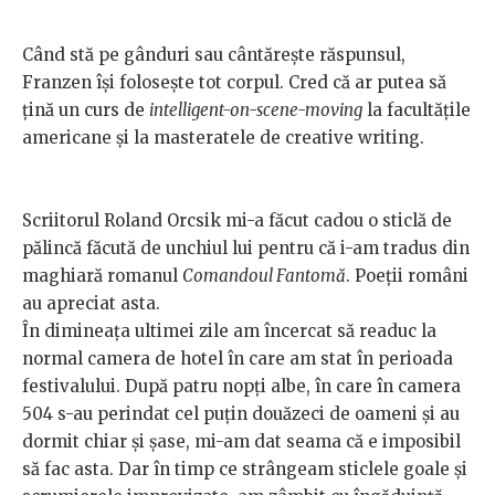
Când stă pe gânduri sau cântăreşte răspunsul,
Franzen îşi foloseşte tot corpul. Cred că ar putea să
ţină un curs de
intelligent-on-scene-moving
la facultăţile
americane şi la masteratele de creative writing.
Scriitorul Roland Orcsik mi-a făcut cadou o sticlă de
pălincă făcută de unchiul lui pentru că i-am tradus din
maghiară romanul
Comandoul Fantomă
. Poeţii români
au apreciat asta.
În dimineaţa ultimei zile am încercat să readuc la
normal camera de hotel în care am stat în perioada
festivalului. După patru nopţi albe, în care în camera
504 s-au perindat cel puţin douăzeci de oameni şi au
dormit chiar şi şase, mi-am dat seama că e imposibil
să fac asta. Dar în timp ce strângeam sticlele goale şi