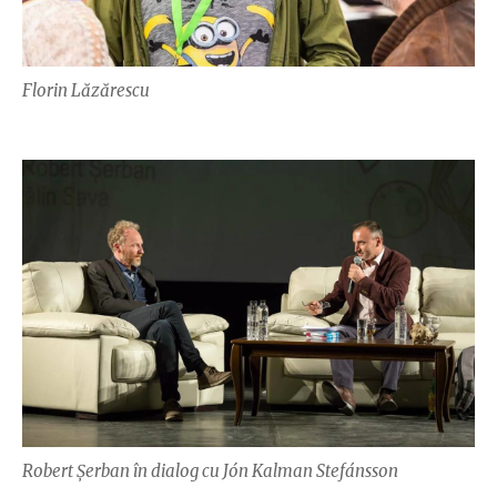
Florin Lăzărescu
Robert Șerban în dialog cu Jón Kalman Stefánsson