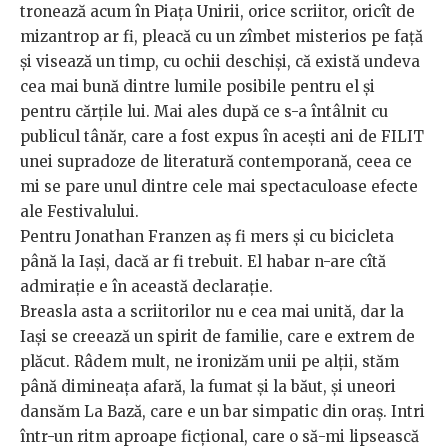
tronează acum în Piața Unirii, orice scriitor, oricît de
mizantrop ar fi, pleacă cu un zîmbet misterios pe față
și visează un timp, cu ochii deschiși, că există undeva
cea mai bună dintre lumile posibile pentru el și
pentru cărțile lui. Mai ales după ce s-a întâlnit cu
publicul tânăr, care a fost expus în acești ani de FILIT
unei supradoze de literatură contemporană, ceea ce
mi se pare unul dintre cele mai spectaculoase efecte
ale Festivalului.
Pentru Jonathan Franzen aș fi mers și cu bicicleta
până la Iași, dacă ar fi trebuit. El habar n-are cîtă
admirație e în această declarație.
Breasla asta a scriitorilor nu e cea mai unită, dar la
Iași se creează un spirit de familie, care e extrem de
plăcut. Râdem mult, ne ironizăm unii pe alții, stăm
până dimineața afară, la fumat și la băut, și uneori
dansăm La Bază, care e un bar simpatic din oraș. Intri
într-un ritm aproape ficțional, care o să-mi lipsească