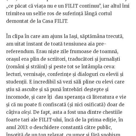
„ce păcat că viața nu e un FILIT continuu”, iar altul îmi
trimitea un selfie ros de suferință lângă cortul
demontat de la Casa FILIT.
În clipa în care am ajuns la Iași, săptămâna trecută,
am uitat instant de toată tensiunea aia pre-
referendum. Erau niște zile frumoase de toamnă,
orașul era plin de scriitori, traducători și jurnaliști
(români și străini) și peste tot se întâmpla ceva:
lecturi, vernisaje, conferințe și dialoguri cu elevii și
studenții. E incredibil să vezi săli pline cu elevi care
știu să asculte și să pună întrebări deștepte și
incomode, și care îți dau speranța că literatura e vie
și că nu poate fi confiscată (și nici osificată) doar de
câțiva
aleși
. De fapt, asta a fost una dintre chestiile
foarte tari ale FILIT-ului, încă de la prima ediție, în
anul 2013: o deschidere constantă către public,
însoțită de un ton relaxat, cu umor și fără snobism.