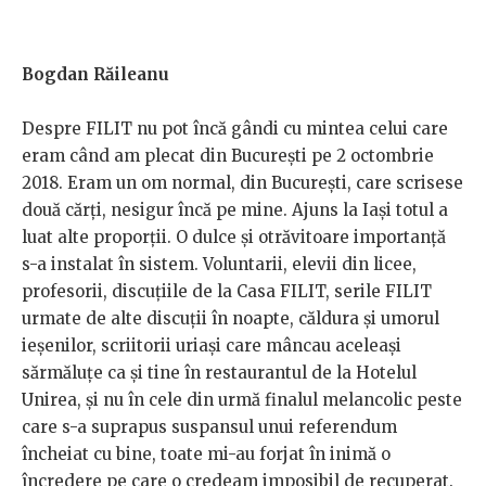
Bogdan Răileanu
Despre FILIT nu pot încă gândi cu mintea celui care
eram când am plecat din București pe 2 octombrie
2018. Eram un om normal, din București, care scrisese
două cărți, nesigur încă pe mine. Ajuns la Iași totul a
luat alte proporții. O dulce și otrăvitoare importanță
s-a instalat în sistem. Voluntarii, elevii din licee,
profesorii, discuțiile de la Casa FILIT, serile FILIT
urmate de alte discuții în noapte, căldura și umorul
ieșenilor, scriitorii uriași care mâncau aceleași
sărmăluțe ca și tine în restaurantul de la Hotelul
Unirea, și nu în cele din urmă finalul melancolic peste
care s-a suprapus suspansul unui referendum
încheiat cu bine, toate mi-au forjat în inimă o
încredere pe care o credeam imposibil de recuperat.