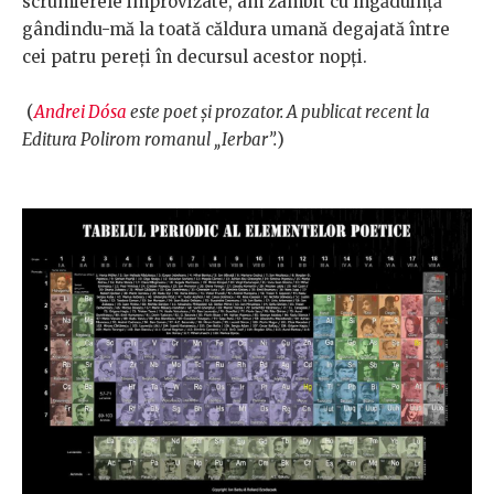
scrumierele improvizate, am zâmbit cu îngăduinţă
gândindu-mă la toată căldura umană degajată între
cei patru pereţi în decursul acestor nopţi.
(
Andrei Dósa
este poet și prozator. A publicat recent la
Editura Polirom romanul „Ierbar”.
)