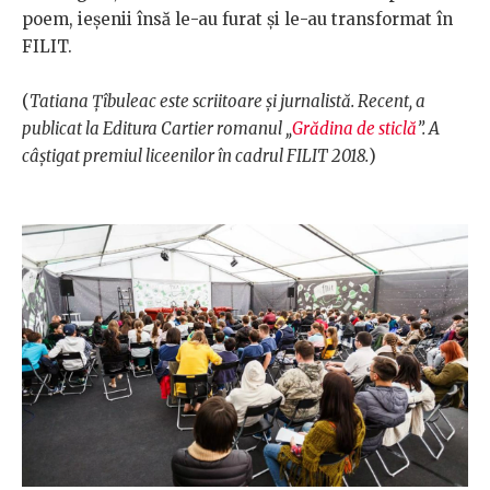
poem, ieșenii însă le-au furat și le-au transformat în
FILIT.
(
Tatiana Țîbuleac este scriitoare și jurnalistă. Recent, a
publicat la Editura Cartier romanul „
Grădina de sticlă
”. A
câștigat premiul liceenilor în cadrul FILIT 2018.
)