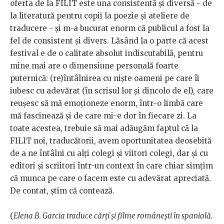
oferta de la FILIT este una consistentă și diversă - de
la literatură pentru copii la poezie și ateliere de
traducere - și m-a bucurat enorm că publicul a fost la
fel de consistent și divers. Lăsând la o parte că acest
festival e de o calitate absolut indiscutabilă, pentru
mine mai are o dimensiune personală foarte
puternică: (re)întâlnirea cu niște oameni pe care îi
iubesc cu adevărat (în scrisul lor și dincolo de el), care
reușesc să mă emoționeze enorm, într-o limbă care
mă fascinează și de care mi-e dor în fiecare zi. La
toate acestea, trebuie să mai adăugăm faptul că la
FILIT noi, traducătorii, avem oportunitatea deosebită
de a ne întâlni cu alți colegi și viitori colegi, dar și cu
editori și scriitori într-un context în care chiar simțim
că munca pe care o facem este cu adevărat apreciată.
De contat, știm că contează.
(
Elena B. Garcia traduce cărți și filme românești în spaniolă.