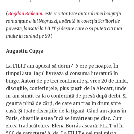
(
Bogdan Răileanu
este scriitor. Este autorul unei biografii
romanțate a lui Negruzzi, apărută în colecția Scriitori de
poveste, lansată la FILIT și despre care o să puteți citi mai
multe în curând pe S9.
)
Augustin Cupșa
La FILIT am apucat să dorm 4-5 ore pe noapte. În
timpul ăsta, Iașul livrează și consumă literatură în
binge. Autori de pe trei continente și vreo 20 de limbi,
discuțiile, conferințele, plus puștii de la Alecart, unde
m-am simțit ca la o conferință de presă după derbi. Și
geanta plină de cărți, de care am tras în drum spre
casă. Și toate discuțiile de la țigară. Când am ajuns în
Paris, chestiile astea încă se învârteau pe disc. Cum
zicea traducătoarea Elena Borrás aseară: FILIT-ul în
500 de caractere? A, da. La FILIT e cel mai mișto,