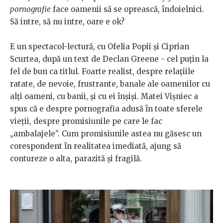
pornografie
face oamenii să se oprească, îndoielnici.
Să intre, să nu intre, oare e ok?
E un spectacol-lectură, cu Ofelia Popii și Ciprian
Scurtea, după un text de Declan Greene - cel puțin la
fel de bun ca titlul. Foarte realist, despre relațiile
ratate, de nevoie, frustrante, banale ale oamenilor cu
alți oameni, cu banii, și cu ei înșiși. Matei Vișniec a
spus că e despre pornografia adusă în toate sferele
vieții, despre promisiunile pe care le fac
„ambalajele”. Cum promisiunile astea nu găsesc un
corespondent în realitatea imediată, ajung să
contureze o alta, parazită și fragilă.