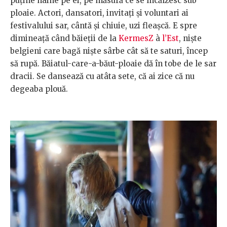
puține haine pe ei, pe măsură ce se încălzesc sub
ploaie. Actori, dansatori, invitați și voluntari ai
festivalului sar, cântă și chiuie, uzi fleașcă. E spre
dimineață când băieții de la
KermesZ
à
l’Est
, niște
belgieni care bagă niște sârbe cât să te saturi, încep
să rupă. Băiatul-care-a-băut-ploaie dă în tobe de le sar
dracii. Se dansează cu atâta sete, că ai zice că nu
degeaba plouă.