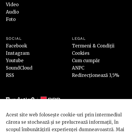
Video
Audio
Foto
SOCIAL
LEGAL
Facebook
Termeni & Condiții
Instagram
Cookies
Youtube
Cum cumpăr
SoundCloud
ANPC
RSS
Redirecționează 3,5%
Acest site web folosește cookie-uri prin intermediul
© 2026 BRD Groupe Société Générale, toate drepturile rezervate.
cărora se stochează și se prelucrează informații, în
Scena 9 este un proiect sustinut de
BRD GROUPE SOCIÉTÉ
scopul îmbunătățirii experienței dumneavoastră. Mai