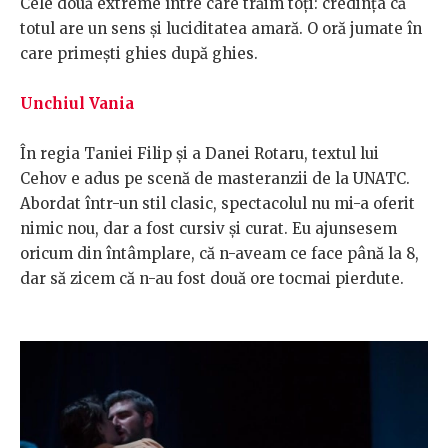
Cele două extreme între care trăim toți: credința că
totul are un sens și luciditatea amară. O oră jumate în
care primești ghies după ghies.
Unchiul Vania
În regia Taniei Filip și a Danei Rotaru, textul lui
Cehov e adus pe scenă de masteranzii de la UNATC.
Abordat într-un stil clasic, spectacolul nu mi-a oferit
nimic nou, dar a fost cursiv și curat. Eu ajunsesem
oricum din întâmplare, că n-aveam ce face până la 8,
dar să zicem că n-au fost două ore tocmai pierdute.