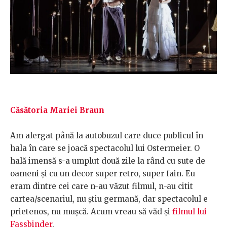
Căsătoria Mariei Braun
Am alergat până la autobuzul care duce publicul în
hala în care se joacă spectacolul lui Ostermeier. O
hală imensă s-a umplut două zile la rând cu sute de
oameni și cu un decor super retro, super fain. Eu
eram dintre cei care n-au văzut filmul, n-au citit
cartea/scenariul, nu știu germană, dar spectacolul e
prietenos, nu mușcă. Acum vreau să văd și
filmul lui
Fassbinder
.