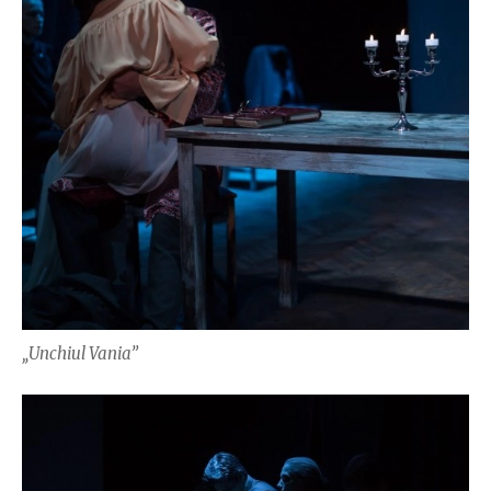
„Unchiul Vania”