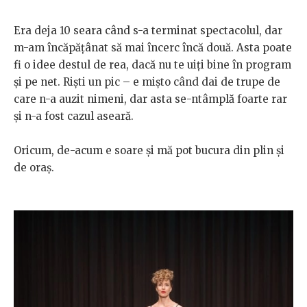
Era deja 10 seara când s-a terminat spectacolul, dar
m-am încăpățânat să mai încerc încă două. Asta poate
fi o idee destul de rea, dacă nu te uiți bine în program
și pe net. Riști un pic – e mișto când dai de trupe de
care n-a auzit nimeni, dar asta se-ntâmplă foarte rar
și n-a fost cazul aseară.
Oricum, de-acum e soare și mă pot bucura din plin și
de oraș.