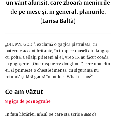
un vânt afurisit, care zboară meniurile
de pe mese și, în general, planurile.
(Larisa Baltă)
„OH. MY. GOD!”, exclamă o gagică pistruiată, cu
puternic accent britanic, în timp ce mușcă din langoș
cu poftă. Ceilalți prieteni ai ei, vreo 15, au făcut coadă
la gogoșerie. „One raspberry doughnut”, cere unul din
ei, și primește o chestie imensă, cu siguranță nu
rotundă și fără gaură în mijloc. „What is this?”
Ce am văzut
8 giga de pornografie
În fața librăriei, afișul pe care stă scris
8 giga de