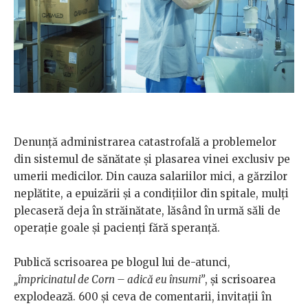
Denunță administrarea catastrofală a problemelor
din sistemul de sănătate și plasarea vinei exclusiv pe
umerii medicilor. Din cauza salariilor mici, a gărzilor
neplătite, a epuizării și a condițiilor din spitale, mulți
plecaseră deja în străinătate, lăsând în urmă săli de
operație goale și pacienți fără speranță.
Publică scrisoarea pe blogul lui de-atunci,
„împricinatul de Corn – adică eu însumi”
, și scrisoarea
explodează. 600 și ceva de comentarii, invitații în