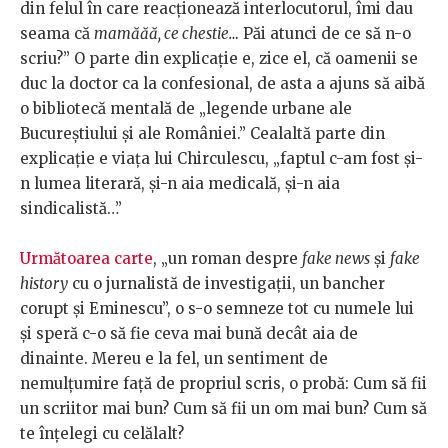
din felul în care reacționează interlocutorul, îmi dau
seama că
mamăăă, ce chestie…
Păi atunci de ce să n-o
scriu?” O parte din explicație e, zice el, că oamenii se
duc la doctor ca la confesional, de asta a ajuns să aibă
o bibliotecă mentală de „legende urbane ale
Bucureștiului și ale României.” Cealaltă parte din
explicație e viața lui Chirculescu, „faptul c-am fost și-
n lumea literară, și-n aia medicală, și-n aia
sindicalistă…”
Următoarea carte
, „un roman despre
fake news
și
fake
history
cu o jurnalistă de investigații, un bancher
corupt și Eminescu”, o s-o semneze tot cu numele lui
și speră c-o să fie ceva mai bună decât aia de
dinainte. Mereu e la fel, un sentiment de
nemulțumire față de propriul scris, o probă: Cum să fii
un scriitor mai bun? Cum să fii un om mai bun? Cum să
te înțelegi cu celălalt?