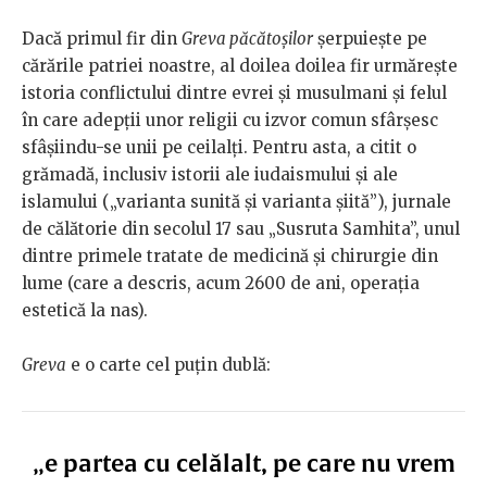
Dacă primul fir din
Greva păcătoșilor
șerpuiește pe
cărările patriei noastre, al doilea doilea fir urmărește
istoria conflictului dintre evrei și musulmani și felul
în care adepții unor religii cu izvor comun sfârșesc
sfâșiindu-se unii pe ceilalți. Pentru asta, a citit o
grămadă, inclusiv istorii ale iudaismului și ale
islamului („varianta sunită și varianta șiită”), jurnale
de călătorie din secolul 17 sau „Susruta Samhita”, unul
dintre primele tratate de medicină și chirurgie din
lume (care a descris, acum 2600 de ani, operația
estetică la nas).
Greva
e o carte cel puțin dublă:
„e partea cu celălalt, pe care nu vrem