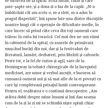
se întorcea de la spital. Scria întins, chiar și câte
șase-șapte ore, și a doua zi o lua de la capăt. „M-a
îmbătrânit cât am scris-o, m-a sleit, m-a adus în
pragul disperării”, îmi spune într-una dintre discuțiile
noastre lungi cât o operație de dificultate medie, în
care încerc să prind câte ceva din toți oamenii care
trăiesc în cutia lui toracică. Cel mai des ne-am văzut
în cabinetul de la spital, cu soarele de primăvară
mușcând bucăți din noi, dar și la festivaluri de
literatură, lansări, dezbateri, prin librării și cafenele.
Peste tot, e la fel de curios și agil, sare de la
Hemingway la tehnici chirurgicale de la începutul
medicinei, are umor și verbul ascuțit, e bucuros să
cunoască oameni noi și să mai afle de la ei povești cu
care își completează peisajul lumii contemporane.
Pentru el, realitatea e o continuă descoperire: „Am
atâtea dubii despre mine însumi și îmi dau seama
cum de la zi la zi mi se schimbă niște opinii chiar