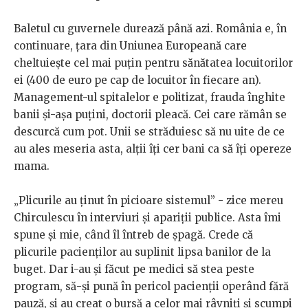
Baletul cu guvernele durează până azi. România e, în
continuare, țara din Uniunea Europeană care
cheltuiește cel mai puțin pentru sănătatea locuitorilor
ei (400 de euro pe cap de locuitor în fiecare an).
Management-ul spitalelor e politizat, frauda înghite
banii și-așa puțini, doctorii pleacă. Cei care rămân se
descurcă cum pot. Unii se străduiesc să nu uite de ce
au ales meseria asta, alții îți cer bani ca să îți opereze
mama.
„Plicurile au ținut în picioare sistemul” - zice mereu
Chirculescu în interviuri și apariții publice. Asta îmi
spune și mie, când îl întreb de șpagă. Crede că
plicurile pacienților au suplinit lipsa banilor de la
buget. Dar i-au și făcut pe medici să stea peste
program, să-și pună în pericol pacienții operând fără
pauză, și au creat o bursă a celor mai râvniți și scumpi