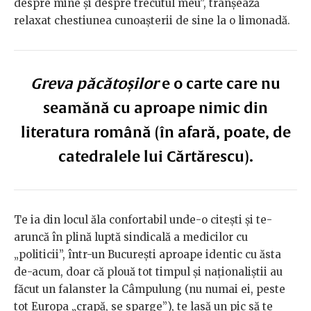
despre mine și despre trecutul meu”, tranșează
relaxat chestiunea cunoașterii de sine la o limonadă.
Greva păcătoșilor
e o carte care nu
seamănă cu aproape nimic din
literatura română (în afară, poate, de
catedralele lui Cărtărescu).
Te ia din locul ăla confortabil unde-o citești și te-
aruncă în plină luptă sindicală a medicilor cu
„politicii”, într-un București aproape identic cu ăsta
de-acum, doar că plouă tot timpul și naționaliștii au
făcut un falanster la Câmpulung (nu numai ei, peste
tot Europa „crapă, se sparge”), te lasă un pic să te