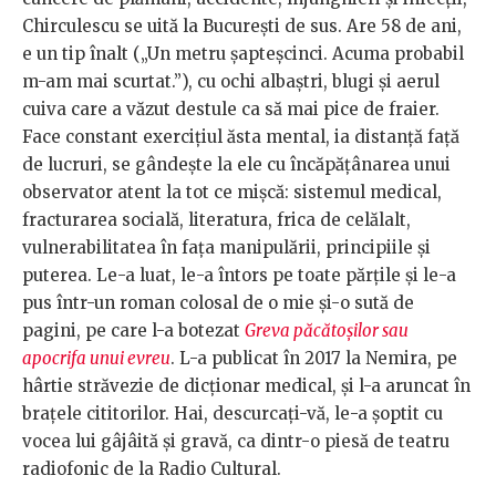
Chirculescu se uită la București de sus. Are 58 de ani,
e un tip înalt („Un metru șapteșcinci. Acuma probabil
m-am mai scurtat.”), cu ochi albaștri, blugi și aerul
cuiva care a văzut destule ca să mai pice de fraier.
Face constant exercițiul ăsta mental, ia distanță față
de lucruri, se gândește la ele cu încăpățânarea unui
observator atent la tot ce mișcă: sistemul medical,
fracturarea socială, literatura, frica de celălalt,
vulnerabilitatea în fața manipulării, principiile și
puterea. Le-a luat, le-a întors pe toate părțile și le-a
pus într-un roman colosal de o mie și-o sută de
pagini, pe care l-a botezat
Greva păcătoșilor sau
apocrifa unui evreu
. L-a publicat în 2017 la Nemira, pe
hârtie străvezie de dicționar medical, și l-a aruncat în
brațele cititorilor. Hai, descurcați-vă, le-a șoptit cu
vocea lui gâjâită și gravă, ca dintr-o piesă de teatru
radiofonic de la Radio Cultural.