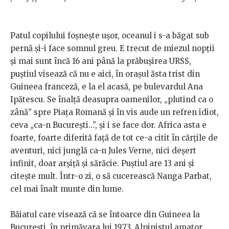
Patul copilului foșnește ușor, oceanul i s-a băgat sub
pernă și-i face somnul greu. E trecut de miezul nopții
și mai sunt încă 16 ani până la prăbușirea URSS,
puștiul visează că nu e aici, în orașul ăsta trist din
Guineea franceză, e la el acasă, pe bulevardul Ana
Ipătescu. Se înalță deasupra oamenilor, „plutind ca o
zână” spre Piața Romană și în vis aude un refren idiot,
ceva „ca-n București…”, și i se face dor. Africa asta e
foarte, foarte diferită față de tot ce-a citit în cărțile de
aventuri, nici junglă ca-n Jules Verne, nici deșert
infinit, doar arșiță și sărăcie. Puștiul are 13 ani și
citește mult. Într-o zi, o să cucerească Nanga Parbat,
cel mai înalt munte din lume.
Băiatul care visează că se întoarce din Guineea la
București, în primăvara lui 1973. Alpinistul amator