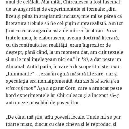
unul de celălalt. Mai întâi, Chirculescu a fost fascinat
de avangardă și de experimentele ei formale: „din
liceu și până în stagiatură inclusiv, mie mi se părea că
literatura trebuie să fie cel puțin suprarealistă. Am tot
ținut-o cu avangarda asta de mi s-a făcut rău. Proze,
fratele meu, le elaborasem, aveam doctrină literară,
cu discontinuitatea realității, eram îngrozitor de
deștept, până când, la un moment dat, am citit textele
și nu le mai înțelegeam nici eu.” În ‘87, a dat peste un
Almanah Anticipația, în care a descoperit niște texte
„fulminante” - „erau în egală măsură literare, dar și
speculația era nemaipomenită. Am zis
Ia să scriu și eu
science fiction
.” Așa a apărut Corn, care a aruncat peste
bord experimentele lui Chirculescu și a început să-și
antreneze mușchiul de povestitor.
„De când mă știu, aflu povești locale. Unele mi se par
foarte mișto, discut cu câte cineva și le reproduc, și