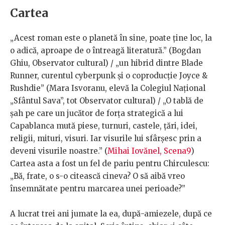
Cartea
„Acest roman este o planetă în sine, poate ține loc, la
o adică, aproape de o întreagă literatură.” (Bogdan
Ghiu, Observator cultural) / „un hibrid dintre Blade
Runner, curentul cyberpunk și o coproducție Joyce &
Rushdie” (Mara Isvoranu, elevă la Colegiul Național
„Sfântul Sava”, tot Observator cultural) / „O tablă de
șah pe care un jucător de forța strategică a lui
Capablanca mută piese, turnuri, castele, țări, idei,
religii, mituri, visuri. Iar visurile lui sfârșesc prin a
deveni visurile noastre.” (
Mihai Iovănel, Scena9
)
Cartea asta a fost un fel de pariu pentru Chirculescu:
„Bă, frate, o s-o citească cineva? O să aibă vreo
însemnătate pentru marcarea unei perioade?”
A lucrat trei ani jumate la ea, după-amiezele, după ce