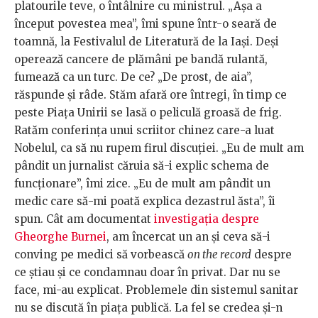
platourile teve, o întâlnire cu ministrul. „Așa a
început povestea mea”, îmi spune într-o seară de
toamnă, la Festivalul de Literatură de la Iași. Deși
operează cancere de plămâni pe bandă rulantă,
fumează ca un turc. De ce? „De prost, de aia”,
răspunde și râde. Stăm afară ore întregi, în timp ce
peste Piața Unirii se lasă o peliculă groasă de frig.
Ratăm conferința unui scriitor chinez care-a luat
Nobelul, ca să nu rupem firul discuției. „Eu de mult am
pândit un jurnalist căruia să-i explic schema de
funcționare”, îmi zice. „Eu de mult am pândit un
medic care să-mi poată explica dezastrul ăsta”, îi
spun. Cât am documentat
investigația despre
Gheorghe Burnei
, am încercat un an și ceva să-i
conving pe medici să vorbească
on the record
despre
ce știau și ce condamnau doar în privat. Dar nu se
face, mi-au explicat. Problemele din sistemul sanitar
nu se discută în piața publică. La fel se credea și-n