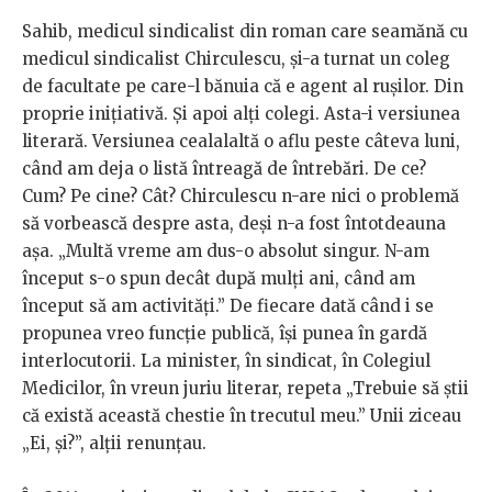
Sahib, medicul sindicalist din roman care seamănă cu
medicul sindicalist Chirculescu, și-a turnat un coleg
de facultate pe care-l bănuia că e agent al rușilor. Din
proprie inițiativă. Și apoi alți colegi. Asta-i versiunea
literară. Versiunea cealalaltă o aflu peste câteva luni,
când am deja o listă întreagă de întrebări. De ce?
Cum? Pe cine? Cât? Chirculescu n-are nici o problemă
să vorbească despre asta, deși n-a fost întotdeauna
așa. „Multă vreme am dus-o absolut singur. N-am
început s-o spun decât după mulți ani, când am
început să am activități.” De fiecare dată când i se
propunea vreo funcție publică, își punea în gardă
interlocutorii. La minister, în sindicat, în Colegiul
Medicilor, în vreun juriu literar, repeta „Trebuie să știi
că există această chestie în trecutul meu.” Unii ziceau
„Ei, și?”, alții renunțau.