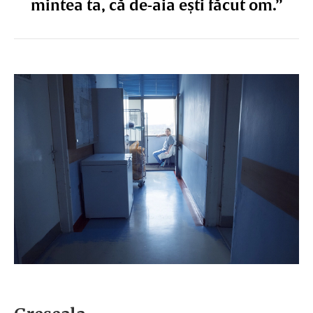
mintea ta, că de-aia ești făcut om.”