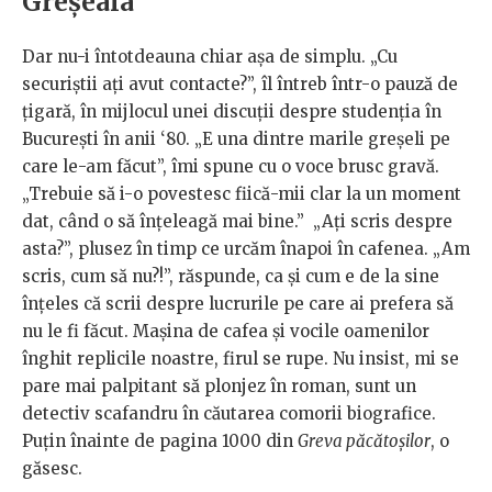
Greșeala
Dar nu-i întotdeauna chiar așa de simplu. „Cu
securiștii ați avut contacte?”, îl întreb într-o pauză de
țigară, în mijlocul unei discuții despre studenția în
București în anii ‘80. „E una dintre marile greșeli pe
care le-am făcut”, îmi spune cu o voce brusc gravă.
„Trebuie să i-o povestesc fiică-mii clar la un moment
dat, când o să înțeleagă mai bine.” „Ați scris despre
asta?”, plusez în timp ce urcăm înapoi în cafenea. „Am
scris, cum să nu?!”, răspunde, ca și cum e de la sine
înțeles că scrii despre lucrurile pe care ai prefera să
nu le fi făcut. Mașina de cafea și vocile oamenilor
înghit replicile noastre, firul se rupe. Nu insist, mi se
pare mai palpitant să plonjez în roman, sunt un
detectiv scafandru în căutarea comorii biografice.
Puțin înainte de pagina 1000 din
Greva păcătoșilor
, o
găsesc.