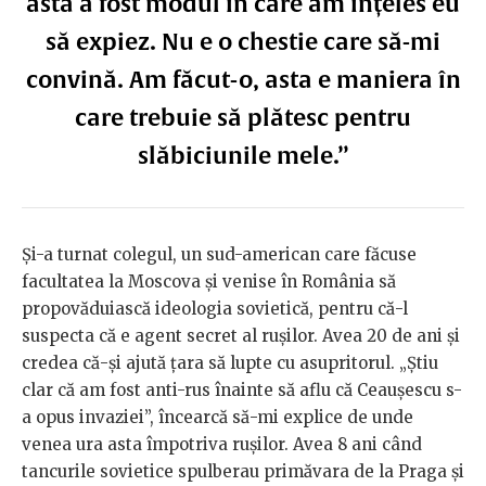
ăsta a fost modul în care am înțeles eu
să expiez. Nu e o chestie care să-mi
convină. Am făcut-o, asta e maniera în
care trebuie să plătesc pentru
slăbiciunile mele.”
Și-a turnat colegul, un sud-american care făcuse
facultatea la Moscova și venise în România să
propovăduiască ideologia sovietică, pentru că-l
suspecta că e agent secret al rușilor. Avea 20 de ani și
credea că-și ajută țara să lupte cu asupritorul. „Știu
clar că am fost anti-rus înainte să aflu că Ceaușescu s-
a opus invaziei”, încearcă să-mi explice de unde
venea ura asta împotriva rușilor. Avea 8 ani când
tancurile sovietice spulberau primăvara de la Praga și