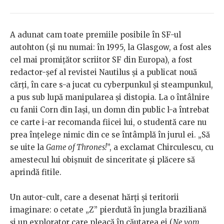
A adunat cam toate premiile posibile în SF-ul
autohton (și nu numai: în 1995, la Glasgow, a fost ales
cel mai promițător scriitor SF din Europa), a fost
redactor-șef al revistei Nautilus și a publicat nouă
cărți, în care s-a jucat cu cyberpunkul și steampunkul,
a pus sub lupă manipularea și distopia. La o întâlnire
cu fanii Corn din Iași, un domn din public l-a întrebat
ce carte i-ar recomanda fiicei lui, o studentă care nu
prea înțelege nimic din ce se întâmplă în jurul ei. „Să
se uite la
Game of Thrones!
”, a exclamat Chirculescu, cu
amestecul lui obișnuit de sinceritate și plăcere să
aprindă fitile.
Un autor-cult, care a desenat hărți și teritorii
imaginare: o cetate „Z” pierdută în jungla braziliană
și un explorator care pleacă în căutarea ei (
Ne vom