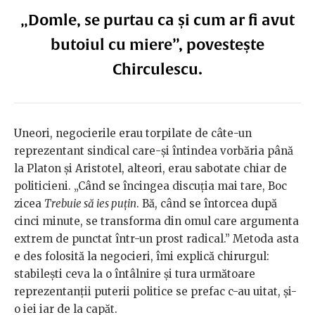
„Domle, se purtau ca și cum ar fi avut
butoiul cu miere”, povestește
Chirculescu.
Uneori, negocierile erau torpilate de câte-un
reprezentant sindical care-și întindea vorbăria până
la Platon și Aristotel, alteori, erau sabotate chiar de
politicieni. „Când se încingea discuția mai tare, Boc
zicea
Trebuie să ies puțin
. Bă, când se întorcea după
cinci minute, se transforma din omul care argumenta
extrem de punctat într-un prost radical.” Metoda asta
e des folosită la negocieri, îmi explică chirurgul:
stabilești ceva la o întâlnire și tura următoare
reprezentanții puterii politice se prefac c-au uitat, și-
o iei iar de la capăt.