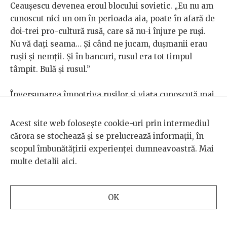
Ceaușescu devenea eroul blocului sovietic. „Eu nu am
cunoscut nici un om în perioada aia, poate în afară de
doi-trei pro-cultură rusă, care să nu-i înjure pe ruși.
Nu vă dați seama… Și când ne jucam, dușmanii erau
rușii și nemții. Și în bancuri, rusul era tot timpul
tâmpit. Bulă și rusul.”
Înverșunarea împotriva rușilor și viața cunoscută mai
mult din cărți decât din realitate l-au făcut pe
studentul în anul I să pice în plasa securistului din
Acest site web folosește cookie-uri prin intermediul
facultate. S-a gândit, îmi spune, că o să-l lase să scape
cărora se stochează și se prelucrează informații, în
doar cu demascarea inamicului sovietic.
scopul îmbunătățirii experienței dumneavoastră. Mai
multe detalii
aici
.
„Eu am crezut că mă fac spion și m-am
OK
trezit într-un joc pe care nu l-am mai
putut controla. A durat până la