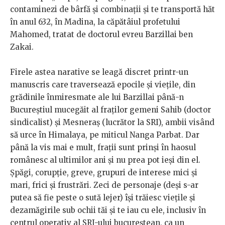
contaminezi de bârfă și combinații și te transportă hăt
în anul 632, în Madina, la căpătâiul profetului
Mahomed, tratat de doctorul evreu Barzillai ben
Zakai.
Firele astea narative se leagă discret printr-un
manuscris care traversează epocile și viețile, din
grădinile înmiresmate ale lui Barzillai până-n
Bucureștiul mucegăit al fraților gemeni Sahib (doctor
sindicalist) și Mesneraș (lucrător la SRI), ambii visând
să urce în Himalaya, pe miticul Nanga Parbat. Dar
până la vis mai e mult, frații sunt prinși în haosul
românesc al ultimilor ani și nu prea pot ieși din el.
Șpăgi, corupție, greve, grupuri de interese mici și
mari, frici și frustrări. Zeci de personaje (deși s-ar
putea să fie peste o sută lejer) își trăiesc viețile și
dezamăgirile sub ochii tăi și te iau cu ele, inclusiv în
centrul operativ al SRI-ului bucureștean, ca un