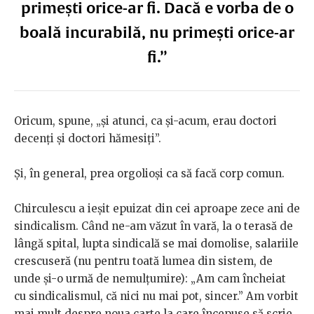
primești orice-ar fi. Dacă e vorba de o
boală incurabilă, nu primești orice-ar
fi.”
Oricum, spune, „și atunci, ca și-acum, erau doctori
decenți și doctori hămesiți”.
Și, în general, prea orgolioși ca să facă corp comun.
Chirculescu a ieșit epuizat din cei aproape zece ani de
sindicalism. Când ne-am văzut în vară, la o terasă de
lângă spital, lupta sindicală se mai domolise, salariile
crescuseră (nu pentru toată lumea din sistem, de
unde și-o urmă de nemulțumire): „Am cam încheiat
cu sindicalismul, că nici nu mai pot, sincer.” Am vorbit
mai mult despre noua carte la care începuse să scrie,