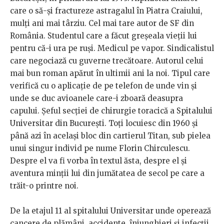
care o să-și fractureze astragalul în Piatra Craiului,
mulți ani mai târziu. Cel mai tare autor de SF din
România. Studentul care a făcut greșeala vieții lui
pentru că-i ura pe ruși. Medicul pe vapor. Sindicalistul
care negociază cu guverne trecătoare. Autorul celui
mai bun roman apărut în ultimii ani la noi. Tipul care
verifică cu o aplicație de pe telefon de unde vin și
unde se duc avioanele care-i zboară deasupra
capului. Șeful secției de chirurgie toracică a Spitalului
Universitar din București. Toți locuiesc din 1960 și
până azi în același bloc din cartierul Titan, sub pielea
unui singur individ pe nume Florin Chirculescu.
Despre el va fi vorba în textul ăsta, despre el și
aventura minții lui din jumătatea de secol pe care a
trăit-o printre noi.
De la etajul 11 al spitalului Universitar unde operează
cancere de plămâni, accidente, înjunghieri și infecții,