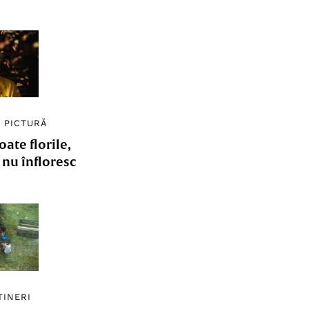
/
PICTURĂ
ate florile,
e nu înfloresc
TINERI