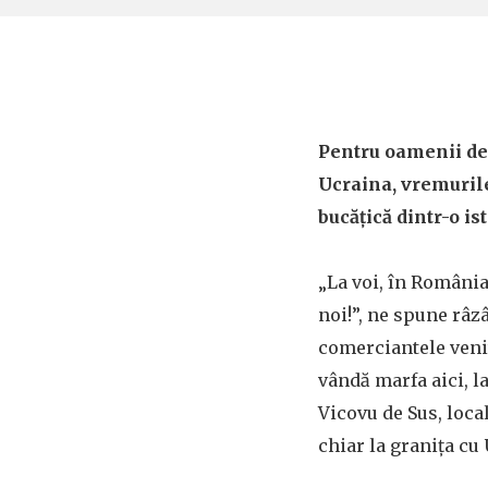
Pentru oamenii de
Ucraina, vremurile
bucățică dintr-o is
„La voi, în România
noi!”, ne spune râz
comerciantele venit
vândă marfa aici, l
Vicovu de Sus, loca
chiar la granița cu