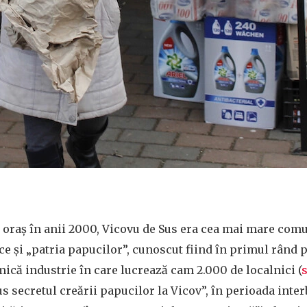
t oraș în anii 2000, Vicovu de Sus era cea mai mare com
ice și „patria papucilor”, cunoscut fiind în primul rând p
mică industrie în care lucrează cam 2.000 de localnici (
s secretul creării papucilor la Vicov”, în perioada inter