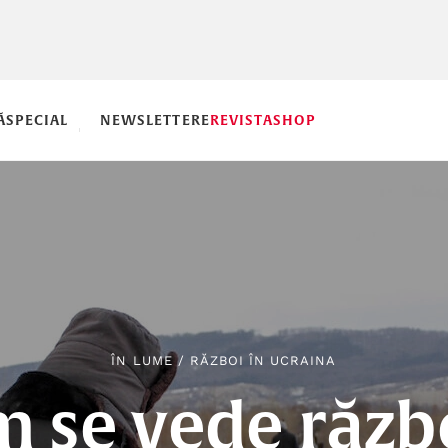
Ă
SPECIAL
NEWSLETTERE
REVISTA
SHOP
ÎN LUME
/
RĂZBOI ÎN UCRAINA
 se vede răzb