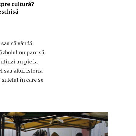
spre cultură?
eschisă
 sau să vândă
Războiul nu pare să
întinzi un pic la
l sau altul istoria
i felul în care se