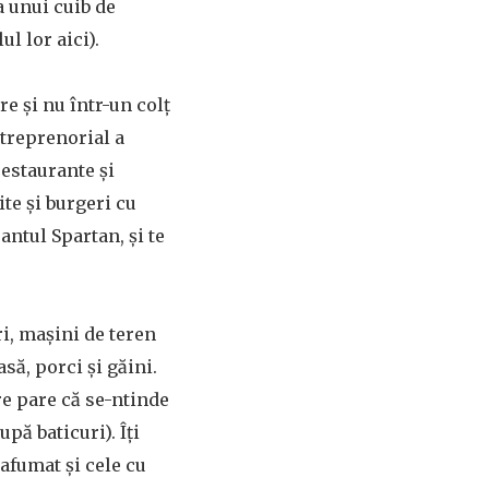
a unui cuib de
ul lor aici).
e și nu într-un colț
ntreprenorial a
restaurante și
te și burgeri cu
ntul Spartan, și te
i, mașini de teren
asă, porci și găini.
re pare că se-ntinde
pă baticuri). Îți
 afumat și cele cu