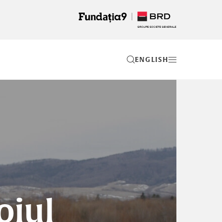
EN
oiul