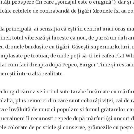
lități prospere (în care „șomajul este o enigmă”), dar și 
lcăie rețelele de contrabandă de țigări (dronele își au rol
a principală, ai senzația că ești în centrul unui oraș mar
inei; totul vibrează și lucește ca nou, de parcă un duh a
cu dronele burdușite cu țigări. Găsești supermarketuri, 
mplasate pe trotuar, de unde poți să-ți iei cafea Flat Whi
at cum faci dreapta după Pepco, Burger Time și restaura
erești într-o altă realitate.
a lungul căruia se întind sute tarabe încărcate cu mărfur
olaltă, plus remorci din care sunt coborâți viței, cai de r
a e învăluită de muzici populare și fumul grătarelor ca
 ucraineni îi recunoști repede după mărfuri (și uneori du
ele colorate de pe sticle și conserve, grămezile cu pește