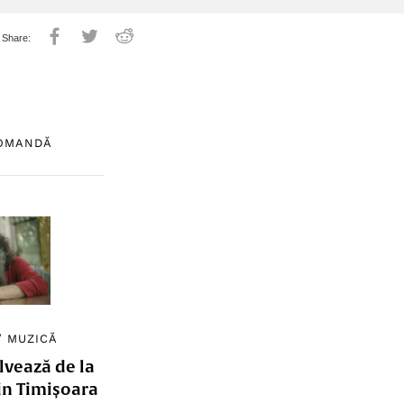
COMANDĂ
/
MUZICĂ
lvează de la
in Timișoara