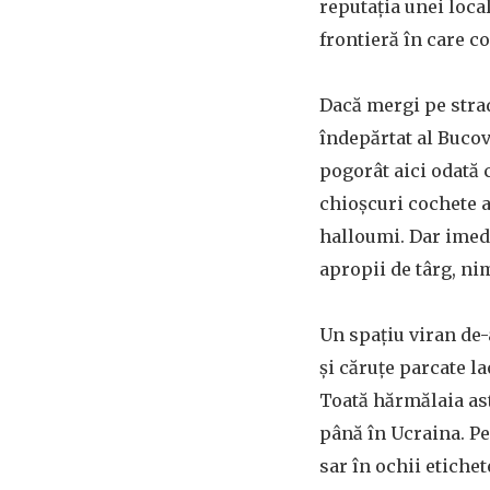
reputația unei loca
frontieră în care co
Dacă mergi pe strad
îndepărtat al Bucov
pogorât aici odată 
chioșcuri cochete a
halloumi. Dar imedi
apropii de târg, nim
Un spațiu viran de-
și căruțe parcate la
Toată hărmălaia ast
până în Ucraina. Pe
sar în ochii etichet