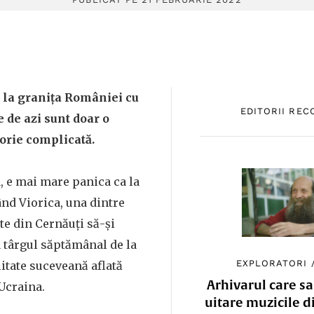
 la granița României cu
EDITORII RE
 de azi sunt doar o
torie complicată.
, e mai mare panica ca la
ând Viorica, una dintre
e din Cernăuți să-și
a târgul săptămânal de la
EXPLORATORI
litate suceveană aflată
Arhivarul care sa
 Ucraina.
uitare muzicile d