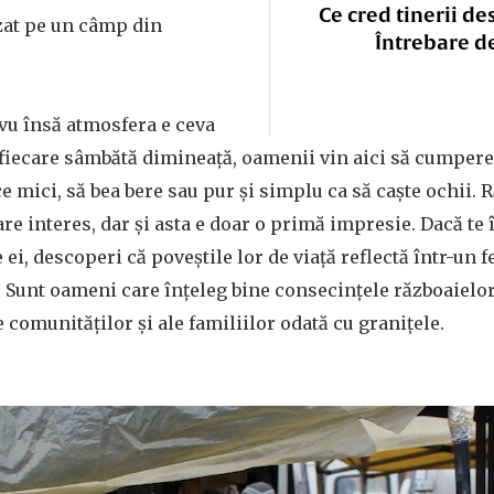
Ce cred tinerii de
izat pe un câmp din
Întrebare d
ovu însă atmosfera e ceva
 fiecare sâmbătă dimineață, oamenii vin aici să cumpere
 mici, să bea bere sau pur și simplu ca să caște ochii. 
re interes, dar și asta e doar o primă impresie. Dacă te 
 ei, descoperi că poveștile lor de viață reflectă într-un fe
 Sunt oameni care înțeleg bine consecințele războaielor ș
 comunităților și ale familiilor odată cu granițele.