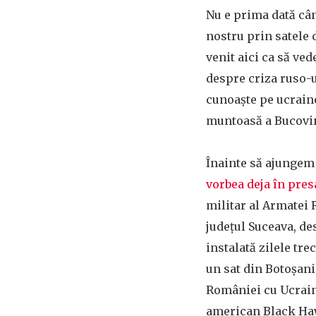
Nu e prima dată câ
nostru prin satele 
venit aici ca să ved
despre criza ruso-u
cunoaște pe ucraine
muntoasă a Bucovi
Înainte să ajungem 
vorbea deja în pres
militar al Armatei 
județul Suceava, de
instalată zilele tr
un sat din Botoșani 
României cu Ucrain
american Black Ha