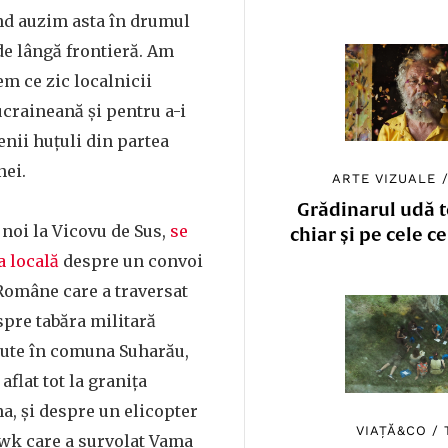
nd auzim asta în drumul
de lângă frontieră. Am
em ce zic localnicii
craineană și pentru a-i
nii huțuli din partea
nei.
ARTE VIZUALE
Grădinarul udă to
noi la Vicovu de Sus,
se
chiar și pe cele c
a locală
despre un convoi
Române care a traversat
spre tabăra militară
ecute în comuna Suharău,
aflat tot la granița
a, și despre un elicopter
VIAȚĂ&CO
/
wk care a survolat Vama