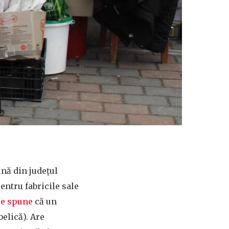
ună din județul
entru fabricile sale
se spune
că un
belică). Are