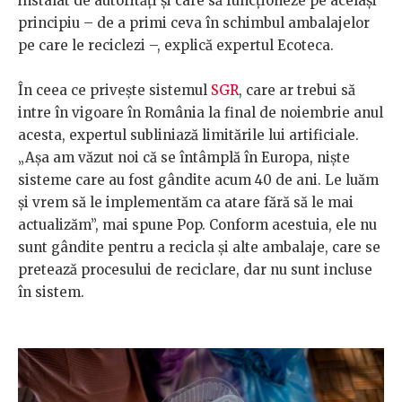
instalat de autorități și care să funcționeze pe același
principiu – de a primi ceva în schimbul ambalajelor
pe care le reciclezi –, explică expertul Ecoteca.
În ceea ce privește sistemul
SGR
, care ar trebui să
intre în vigoare în România la final de noiembrie anul
acesta, expertul subliniază limitările lui artificiale.
„Așa am văzut noi că se întâmplă în Europa, niște
sisteme care au fost gândite acum 40 de ani. Le luăm
și vrem să le implementăm ca atare fără să le mai
actualizăm”, mai spune Pop. Conform acestuia, ele nu
sunt gândite pentru a recicla și alte ambalaje, care se
pretează procesului de reciclare, dar nu sunt incluse
în sistem.