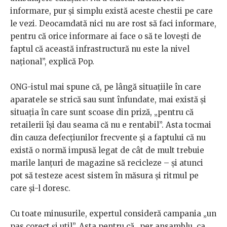
informare, pur și simplu există aceste chestii pe care
le vezi. Deocamdată nici nu are rost să faci informare,
pentru că orice informare ai face o să te lovești de
faptul că această infrastructură nu este la nivel
național”, explică Pop.
ONG-istul mai spune că, pe lângă situațiile în care
aparatele se strică sau sunt înfundate, mai există și
situația în care sunt scoase din priză, „pentru că
retailerii își dau seama că nu e rentabil”. Asta tocmai
din cauza defecțiunilor frecvente și a faptului că nu
există o normă impusă legat de cât de mult trebuie
marile lanțuri de magazine să recicleze – și atunci
pot să testeze acest sistem în măsura și ritmul pe
care și-l doresc.
Cu toate minusurile, expertul consideră campania „un
pas corect și util”. Asta pentru că „per ansamblu, ca