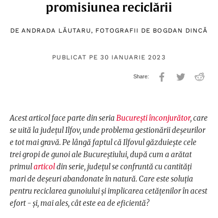
promisiunea reciclării
DE
ANDRADA LĂUTARU
, FOTOGRAFII DE
BOGDAN DINCĂ
PUBLICAT PE 30 IANUARIE 2023
Acest articol face parte din seria
București înconjurător
, care
se uită la județul Ilfov, unde problema gestionării deșeurilor
e tot mai gravă. Pe lângă faptul că Ilfovul găzduiește cele
trei gropi de gunoi ale Bucureștiului, după cum a arătat
primul
articol
din serie, județul se confruntă cu cantități
mari de deșeuri abandonate în natură. Care este soluția
pentru reciclarea gunoiului și implicarea cetățenilor în acest
efort - și, mai ales, cât este ea de eficientă?