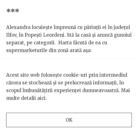
***
Alexandra locuiește împreună cu părinții ei în județul
Ilfov, în Popești Leordeni. Stă la casă și aruncă gunoiul
separat, pe categorii. Harta făcută de ea cu
supermarketurile din zonă arată așa:
3 Profi-uri care au „banalele coșuri” la intrarea
în magazin, în care poți recicla hârtie, baterii,
Acest site web folosește cookie-uri prin intermediul
plastice. Problema: sunt foarte mici, nu poți veni
cărora se stochează și se prelucrează informații, în
cu chestii colectate pe o perioadă mai mare
scopul îmbunătățirii experienței dumneavoastră. Mai
acasă, ci mai degrabă ca să arunci bonul de
multe detalii
aici
.
cumpărături sau ce mai ai prin mașină.
1 Penny unde se poate recicla aluminiu.
OK
Problema: primești un ban pe doză, iar oricum
banii nu se primesc fizic. „Un leu nu e nici măcar