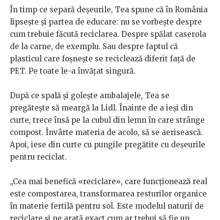
În timp ce separă deșeurile, Tea spune că în România
lipsește și partea de educare: nu se vorbește despre
cum trebuie făcută reciclarea. Despre spălat caserola
de la carne, de exemplu. Sau despre faptul că
plasticul care foșnește se reciclează diferit față de
PET. Pe toate le-a învățat singură.
După ce spală și golește ambalajele, Tea se
pregătește să meargă la Lidl. Înainte de a ieși din
curte, trece însă pe la cubul din lemn în care strânge
compost. Învârte materia de acolo, să se aerisească.
Apoi, iese din curte cu pungile pregătite cu deșeurile
pentru reciclat.
„Cea mai benefică «reciclare», care funcționează real
este compostarea, transformarea resturilor organice
în materie fertilă pentru sol. Este modelul naturii de
reciclare și ne arată exact cum ar trebui să fie un