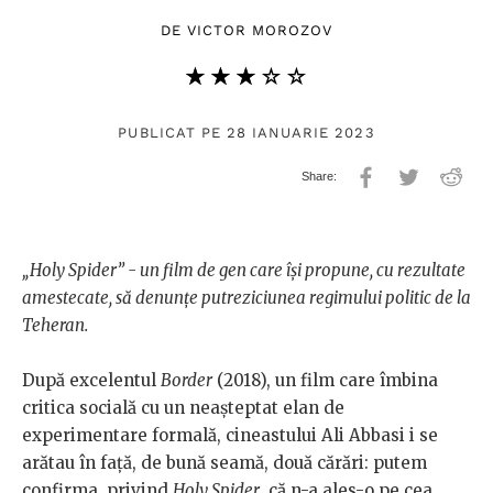
DE
VICTOR MOROZOV
★★★★★
☆☆☆☆☆
PUBLICAT PE 28 IANUARIE 2023
„Holy Spider” - un film de gen care își propune, cu rezultate
amestecate, să denunțe putreziciunea regimului politic de la
Teheran.
După excelentul
Border
(2018), un film care îmbina
critica socială cu un neașteptat elan de
experimentare formală, cineastului Ali Abbasi i se
arătau în față, de bună seamă, două cărări: putem
confirma, privind
Holy Spider
, că n-a ales-o pe cea