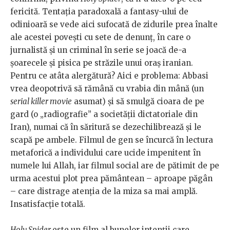
fericită. Tentația paradoxală a fantasy-ului de
odinioară se vede aici sufocată de zidurile prea înalte
ale acestei povești cu sete de denunț, în care o
jurnalistă și un criminal în serie se joacă de-a
șoarecele și pisica pe străzile unui oraș iranian.
Pentru ce atâta alergătură? Aici e problema: Abbasi
vrea deopotrivă să rămână cu vrabia din mână (un
serial killer movie
asumat) și să smulgă cioara de pe
gard (o „radiografie” a societății dictatoriale din
Iran), numai că în săritură se dezechilibrează și le
scapă pe ambele. Filmul de gen se încurcă în lectura
metaforică a individului care ucide impenitent în
numele lui Allah, iar filmul social are de pătimit de pe
urma acestui plot prea pământean – aproape păgân
– care distrage atenția de la miza sa mai amplă.
Insatisfacție totală.
Holy Spider
este un film al bunelor intenții care