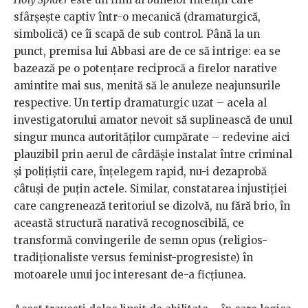
sfârșește captiv într-o mecanică (dramaturgică,
simbolică) ce îi scapă de sub control. Până la un
punct, premisa lui Abbasi are de ce să intrige: ea se
bazează pe o potențare reciprocă a firelor narative
amintite mai sus, menită să le anuleze neajunsurile
respective. Un tertip dramaturgic uzat – acela al
investigatorului amator nevoit să suplinească de unul
singur munca autorităților cumpărate – redevine aici
plauzibil prin aerul de cârdășie instalat între criminal
și polițiștii care, înțelegem rapid, nu-i dezaprobă
câtuși de puțin actele. Similar, constatarea injustiției
care cangrenează teritoriul se dizolvă, nu fără brio, în
această structură narativă recognoscibilă, ce
transformă convingerile de semn opus (religios-
tradiționaliste versus feminist-progresiste) în
motoarele unui joc interesant de-a ficțiunea.