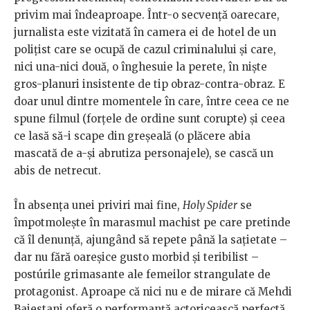
privim mai îndeaproape. Într-o secvență oarecare,
jurnalista este vizitată în camera ei de hotel de un
polițist care se ocupă de cazul criminalului și care,
nici una-nici două, o înghesuie la perete, în niște
gros-planuri insistente de tip obraz-contra-obraz. E
doar unul dintre momentele în care, între ceea ce ne
spune filmul (forțele de ordine sunt corupte) și ceea
ce lasă să-i scape din greșeală (o plăcere abia
mascată de a-și abrutiza personajele), se cască un
abis de netrecut.
În absența unei priviri mai fine,
Holy Spider
se
împotmolește în marasmul machist pe care pretinde
că îl denunță, ajungând să repete până la sațietate –
dar nu fără oareșice gusto morbid și teribilist –
postúrile grimasante ale femeilor strangulate de
protagonist. Aproape că nici nu e de mirare că Mehdi
Bajestani oferă o performanță actoricească perfectă