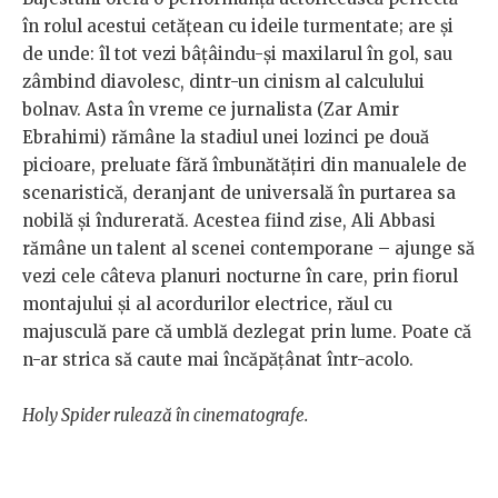
în rolul acestui cetățean cu ideile turmentate; are și
de unde: îl tot vezi bâțâindu-și maxilarul în gol, sau
zâmbind diavolesc, dintr-un cinism al calculului
bolnav. Asta în vreme ce jurnalista (Zar Amir
Ebrahimi) rămâne la stadiul unei lozinci pe două
picioare, preluate fără îmbunătățiri din manualele de
scenaristică, deranjant de universală în purtarea sa
nobilă și îndurerată. Acestea fiind zise, Ali Abbasi
rămâne un talent al scenei contemporane – ajunge să
vezi cele câteva planuri nocturne în care, prin fiorul
montajului și al acordurilor electrice, răul cu
majusculă pare că umblă dezlegat prin lume. Poate că
n-ar strica să caute mai încăpățânat într-acolo.
Holy Spider rulează în cinematografe.