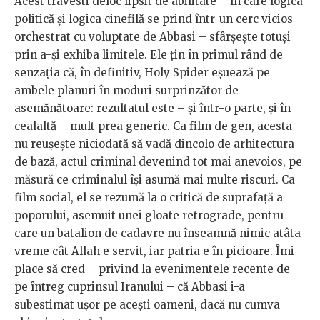
Acest travesti deloc lipsit de abilitate – în care logica
politică și logica cinefilă se prind într-un cerc vicios
orchestrat cu voluptate de Abbasi – sfârșește totuși
prin a-și exhiba limitele. Ele țin în primul rând de
senzația că, în definitiv, Holy Spider eșuează pe
ambele planuri în moduri surprinzător de
asemănătoare: rezultatul este – și într-o parte, și în
cealaltă – mult prea generic. Ca film de gen, acesta
nu reușește niciodată să vadă dincolo de arhitectura
de bază, actul criminal devenind tot mai anevoios, pe
măsură ce criminalul își asumă mai multe riscuri. Ca
film social, el se rezumă la o critică de suprafață a
poporului, asemuit unei gloate retrograde, pentru
care un batalion de cadavre nu înseamnă nimic atâta
vreme cât Allah e servit, iar patria e în picioare. Îmi
place să cred – privind la evenimentele recente de
pe întreg cuprinsul Iranului – că Abbasi i-a
subestimat ușor pe acești oameni, dacă nu cumva