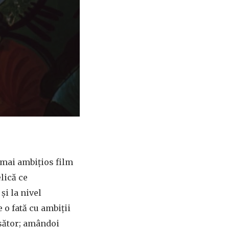
 mai ambițios film
elică ce
și la nivel
 o fată cu ambiții
isător; amândoi