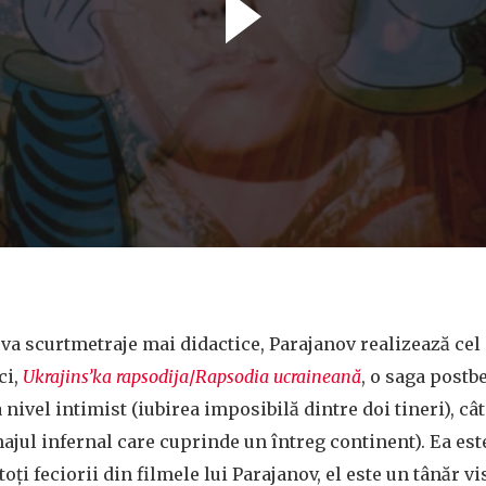
teva scurtmetraje mai didactice, Parajanov realizează cel
ci,
Ukrajins’ka rapsodija
/
Rapsodia ucraineană
, o saga postb
 nivel intimist (iubirea imposibilă dintre doi tineri), cât 
jul infernal care cuprinde un întreg continent). Ea este
oți feciorii din filmele lui Parajanov, el este un tânăr v