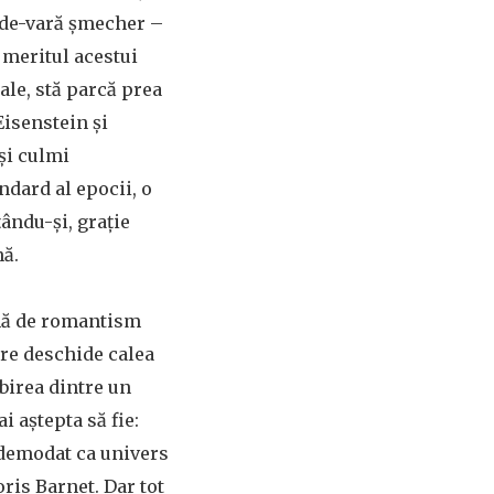
erde-vară șmecher –
 meritul acestui
ale, stă parcă prea
Eisenstein și
și culmi
ndard al epocii, o
ându-și, grație
nă.
rmă de romantism
are deschide calea
ubirea dintre un
i aștepta să fie:
 demodat ca univers
ris Barnet. Dar tot