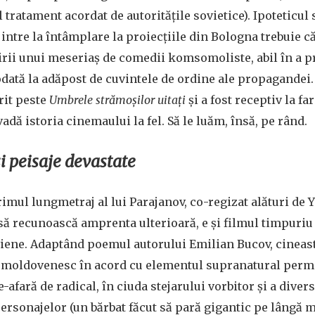
 tratament acordat de autoritățile sovietice). Ipoteticul
 intre la întâmplare la proiecțiile din Bologna trebuie că
ii unui meseriaș de comedii komsomoliste, abil în a pr
odată la adăpost de cuvintele de ordine ale propagandei. 
rit peste
Umbrele strămoșilor uitați
și a fost receptiv la f
adă istoria cinemaului la fel. Să le luăm, însă, pe rând.
i peisaje devastate
rimul lungmetraj al lui Parajanov, co-regizat alături de 
să recunoască amprenta ulterioară, e și filmul timpuriu
iene. Adaptând poemul autorului Emilian Bucov, cineastu
 moldovenesc în acord cu elementul supranatural permi
e-afară de radical, în ciuda stejarului vorbitor și a diver
personajelor (un bărbat făcut să pară gigantic pe lângă 