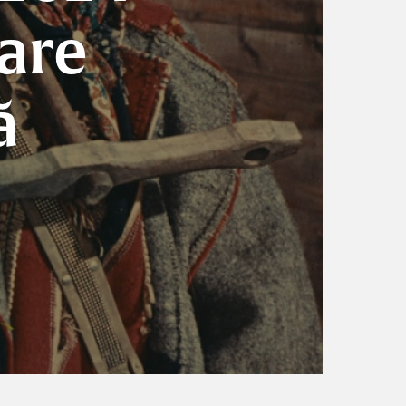
oare
ă