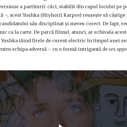
ersiune a partiturii: căci, stabilit din capul locului pe
ă –, acest Yushka (Hryhorii Karpov) reușește să câștige g
andidatului său disciplinat și mereu corect. De fapt, reu
c ca la carte. De parcă filmul, atunci, ar echivala acest
 Yushka tăind firele de curent electric în timpul unei s
entru echipa adversă – cu o formă intrigantă de
sex appe