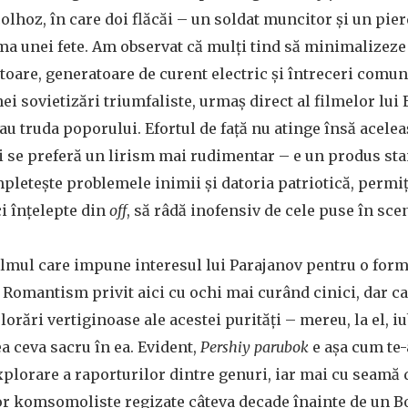
colhoz, în care doi flăcăi – un soldat muncitor și un pi
ma unei fete. Am observat că mulți tind să minimalizeze
ctoare, generatoare de curent electric și întreceri comun
i sovietizări triumfaliste, urmaș direct al filmelor lui 
u truda poporului. Efortul de față nu atinge însă acelea
i se preferă un lirism mai rudimentar – e un produs sta
letește problemele inimii și datoria patriotică, permiț
ci înțelepte din
off
, să râdă inofensiv de cele puse în sce
 filmul care impune interesul lui Parajanov pentru o fo
i. Romantism privit aici cu ochi mai curând cinici, dar c
lorări vertiginoase ale acestei purități – mereu, la el, i
vea ceva sacru în ea. Evident,
Pershiy parubok
e așa cum te-a
xplorare a raporturilor dintre genuri, iar mai cu seamă
or komsomoliste regizate câteva decade înainte de un Bo