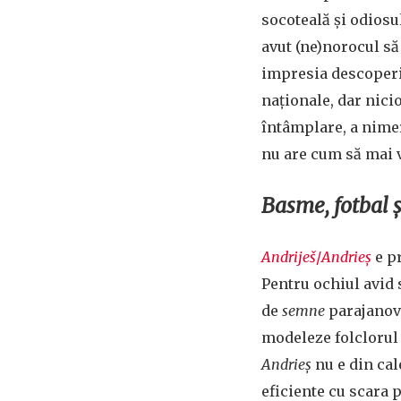
socoteală și odiosul
avut (ne)norocul să
impresia descoperir
naționale, dar nici
întâmplare, a nime
nu are cum să mai v
Basme, fotbal ș
Andriješ
/
Andrieș
e p
Pentru ochiul avid 
de
semne
parajanov
modeleze folclorul
Andrieș
nu e din cal
eficiente cu scara 