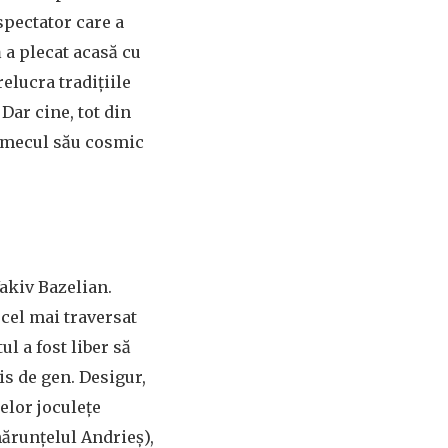
 spectator care a
 a plecat acasă cu
elucra tradițiile
Dar cine, tot din
armecul său cosmic
Yakiv Bazelian.
 cel mai traversat
l a fost liber să
s de gen. Desigur,
selor joculețe
mărunțelul Andrieș),