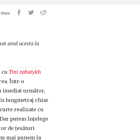
sat anul acesta la
, cu
Tini zabutykh
ea. Într-o
u imediat următor,
 în lungmetraj chiar
curte realizate cu
. Dar putem înțelege
tor de țesături
ă nu mai punem la