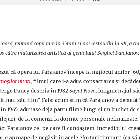
oasă, reunind copii rare în 35mm și noi restaurări în 4K, a tra
 către maturizarea artistică al genialului Serghei Parajanov.
zut că opera lui Parajanov începe la mijlocul anilor ‘60
moșilor uitați
, filmul care i-a adus consacrarea și decăder
Serge Daney descria în 1982
Sayat Nova
, lungmetrajul să
 ultimul său film”. Fals: acum știm că Parajanov a debutat
 în 1965, adunase deja patru filme lungi și un buchet de s
rilejuri, de la comenzi la dorințe personale nefinalizate
ăci Parajanov cel pe care îl cunoaștem, incredibilul crea
, e aproape de negăsit în acele eforturi timpurii (ca s