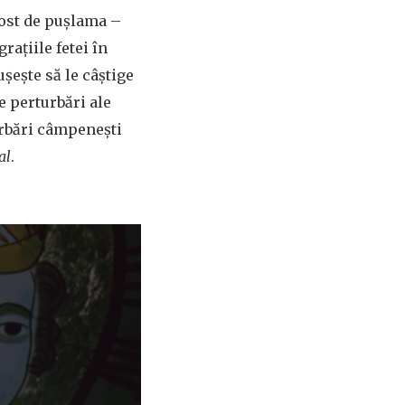
 post de pușlama –
rațiile fetei în
șește să le câștige
e perturbări ale
erbări câmpenești
al
.