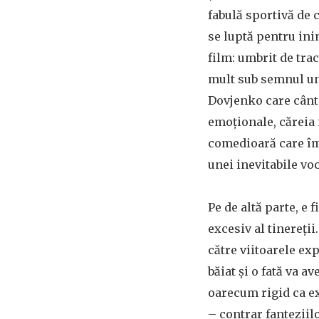
fabulă sportivă de 
se luptă pentru ini
film: umbrit de tra
mult sub semnul une
Dovjenko care cânta
emoționale, căreia 
comedioară care împ
unei inevitabile vo
Pe de altă parte, e
excesiv al tinereți
către viitoarele exp
băiat și o fată va a
oarecum rigid ca e
– contrar fanteziil