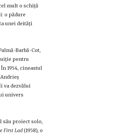
cel mult o schiță
i: o pădure
a unei deități
-Palmă-Barbă-Cot,
uiție pentru
În 1954, cineastul
 Andrieș
îi va dezvălui
ui univers
l său proiect solo,
e First Lad
(1958), o