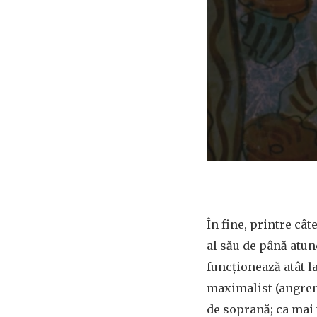
În fine, printre câ
al său de până atun
funcționează atât la
maximalist (angrena
de soprană; ca mai t