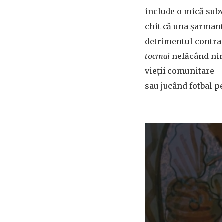
include o mică subv
chit că una șarmant
detrimentul contrac
tocmai
nefăcând nimi
vieții comunitare –
sau jucând fotbal p