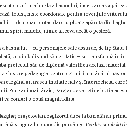
rescut cu cultura locală a basmului, încercarea va părea 
ează, totuși, niște coordonate pentru invențiile viitorulu
chiuri de copac tentaculare, o ploaie apărută din baghet
unui spirit malefic, nimic altceva decât o peșteră.
 a basmului – cu personajele sale absurde, de tip Statu
bată, cu simbolismul său emfatic – se transformă în int
ba proiectul său de diplomă valorifica același material. 
reze înspre pedagogia pentru cei mici, cu tânărul păstor
arcurgând un traseu inițiatic naiv și întortocheat, care 
i. Zece ani mai târziu, Parajanov va reține lecția acest
a îi va conferi o nouă magnitudine.
 dezgheț hrușciovian, regizorul duce la bun sfârșit primu
 rămână singura lui comedie pursânge:
Pershiy parubok
/
Th