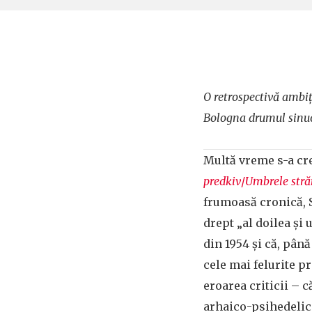
O retrospectivă ambiți
Bologna drumul sinuos
Multă vreme s-a cre
predkiv
/
Umbrele stră
frumoasă cronică, 
drept „al doilea și
din 1954 și că, până
cele mai felurite p
eroarea criticii – c
arhaico-psihedelice