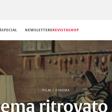
Ă
SPECIAL
NEWSLETTERE
REVISTA
SHOP
FILM
/
CINEMA
inema ritrovato