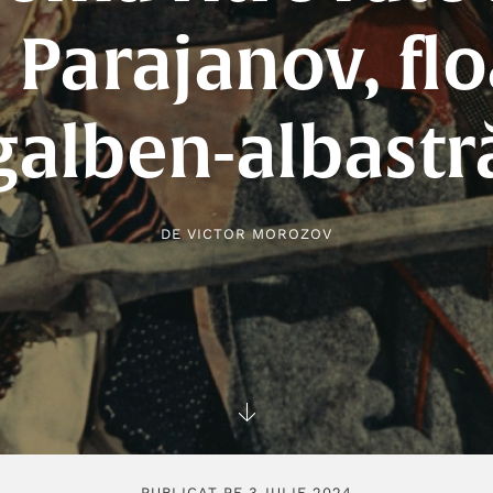
): Parajanov, fl
galben-albastr
DE
VICTOR MOROZOV
PUBLICAT PE 3 IULIE 2024