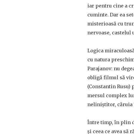
iar pentru cine a c
cuminte. Dar ea set
misterioasă cu trun
nervoase, castelul 
Logica miraculoasă
cu natura preschim
Parajanov: nu degea
obligă filmul să vi
(Constantin Rusu) p
mersul complex lumi
neliniștitor, cărui
Între timp, în plin
și ceea ce avea să