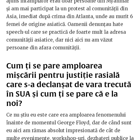
ajuns întâmplător erau doar persoane din Myanmar
și am mai participat la un protest al comunității din
Asia, imediat după crima din Atlanta, unde au murit 6
femei de origine asiatică. Oamenii denunțau hate
speech-ul care se practică de foarte mult la adresa
comunității asiatice, dar nici aici nu am văzut
persoane din afara comunității.
Cum ți se pare amploarea
mișcării pentru justiție rasială
care s-a declanșat de vara trecută
în SUA și cum ți se pare că e la
noi?
Ce nu știu eu este care era amploarea fenomenului
înainte de momentul George Floyd, dar de când sunt
eu aici am rămas absolut impresionată de cât de
multe evenimente, workshop-uri, dezbateri publice la