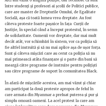
Aici am văzut o singură poziție, dar recunosc că sunt
între studenți și profesori ai școlii de Politici publice,
care are master de Drepturile Omului, de Egalitate
Socială, așa că toată lumea vrea dreptate. Au fost
câteva proteste foarte pașnice în fața Curții de
Justiție, în special când a început protestul, în semn
de solidaritate. Oamenii vor dreptate, dar mai mult
decât atât, vor schimbări în sistem, vor ca poliția să
fie altfel instruită și să nu mai aplice așa de ușor forța.
Sunt și câteva mișcări care au cerut ca poliția să nu
mai primească atâta finanțare și o parte din bani să
meargă către programe de instruire pentru polițiști
sau către programe de suport în comunitatea Black.
În afară de mișcările acestea, am mai văzut și chiar
am participat la două proteste apropos de felul în
care armata din Myanmar a preluat puterea și pur și
simplu omoară oameni. La acel protest la care am