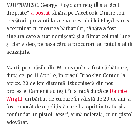
MULȚUMESC. George Floyd am reușit!! s-a făcut
dreptate”,
a postat
tânăra pe Facebook. Dintre toți
trecătorii prezenți la scena arestului lui Floyd care s-
a terminat cu moartea bărbatului, tânăra a fost
singura care a stat nemișcată și a filmat cel mai lung
și clar video, pe baza căruia procurorii au putut stabili
acuzațiile.
Marți, pe străzile din Minneapolis a fost sărbătoare,
după ce, pe 11 Aprilie, în orașul Brooklyn Center, la
aprox. 20 de km distanță, izbucniseră din nou
proteste. Oamenii au ieșit în stradă după ce
Daunte
Wright
, un bărbat de culoare în vârstă de 20 de ani, a
fost omorât de o polițistă care l-a oprit în trafic și a
confundat un pistol „
taser
”, armă neletală, cu un pistol
adevărat.