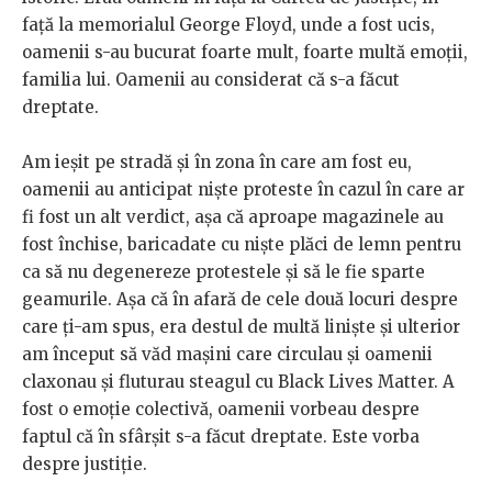
față la memorialul George Floyd, unde a fost ucis,
oamenii s-au bucurat foarte mult, foarte multă emoții,
familia lui. Oamenii au considerat că s-a făcut
dreptate.
Am ieșit pe stradă și în zona în care am fost eu,
oamenii au anticipat niște proteste în cazul în care ar
fi fost un alt verdict, așa că aproape magazinele au
fost închise, baricadate cu niște plăci de lemn pentru
ca să nu degenereze protestele și să le fie sparte
geamurile. Așa că în afară de cele două locuri despre
care ți-am spus, era destul de multă liniște și ulterior
am început să văd mașini care circulau și oamenii
claxonau și fluturau steagul cu Black Lives Matter. A
fost o emoție colectivă, oamenii vorbeau despre
faptul că în sfârșit s-a făcut dreptate. Este vorba
despre justiție.