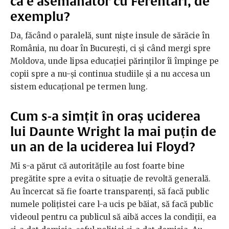
că e asemănător cu Ferentari, de
exemplu?
Da, făcând o paralelă, sunt niște insule de sărăcie în
România, nu doar în București, ci și când mergi spre
Moldova, unde lipsa educației părinților îi împinge pe
copii spre a nu-și continua studiile și a nu accesa un
sistem educațional pe termen lung.
Cum s-a simțit în oraș uciderea
lui Daunte Wright la mai puțin de
un an de la uciderea lui Floyd?
Mi s-a părut că autoritățile au fost foarte bine
pregătite spre a evita o situație de revoltă generală.
Au încercat să fie foarte transparenți, să facă public
numele polițistei care l-a ucis pe băiat, să facă public
videoul pentru ca publicul să aibă acces la condiții, ea