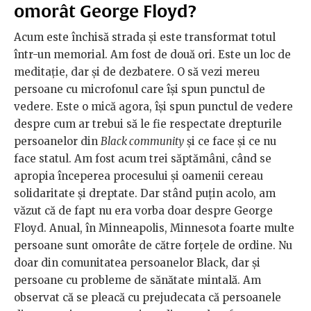
omorât George Floyd?
Acum este închisă strada și este transformat totul
într-un memorial. Am fost de două ori. Este un loc de
meditație, dar și de dezbatere. O să vezi mereu
persoane cu microfonul care își spun punctul de
vedere. Este o mică agora, își spun punctul de vedere
despre cum ar trebui să le fie respectate drepturile
persoanelor din
Black community
și ce face și ce nu
face statul. Am fost acum trei săptămâni, când se
apropia începerea procesului și oamenii cereau
solidaritate și dreptate. Dar stând puțin acolo, am
văzut că de fapt nu era vorba doar despre George
Floyd. Anual, în Minneapolis, Minnesota foarte multe
persoane sunt omorâte de către forțele de ordine. Nu
doar din comunitatea persoanelor Black, dar și
persoane cu probleme de sănătate mintală. Am
observat că se pleacă cu prejudecata că persoanele