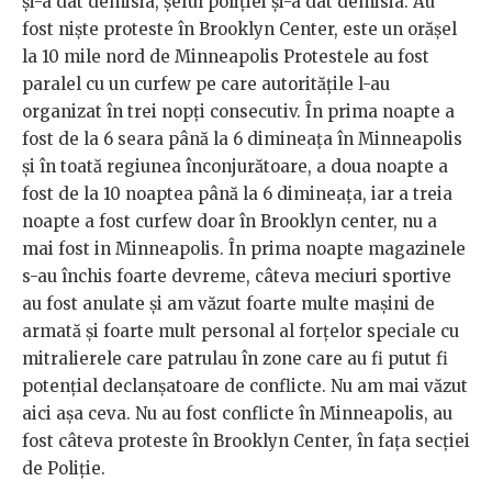
și-a dat demisia, șeful poliției și-a dat demisia. Au
fost niște proteste în Brooklyn Center, este un orășel
la 10 mile nord de Minneapolis Protestele au fost
paralel cu un curfew pe care autoritățile l-au
organizat în trei nopți consecutiv. În prima noapte a
fost de la 6 seara până la 6 dimineața în Minneapolis
și în toată regiunea înconjurătoare, a doua noapte a
fost de la 10 noaptea până la 6 dimineața, iar a treia
noapte a fost curfew doar în Brooklyn center, nu a
mai fost in Minneapolis. În prima noapte magazinele
s-au închis foarte devreme, câteva meciuri sportive
au fost anulate și am văzut foarte multe mașini de
armată și foarte mult personal al forțelor speciale cu
mitralierele care patrulau în zone care au fi putut fi
potențial declanșatoare de conflicte. Nu am mai văzut
aici așa ceva. Nu au fost conflicte în Minneapolis, au
fost câteva proteste în Brooklyn Center, în fața secției
de Poliție.