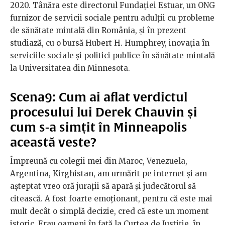
2020. Tânăra este directorul Fundației Estuar, un ONG
furnizor de servicii sociale pentru adulții cu probleme
de sănătate mintală din România, și în prezent
studiază, cu o bursă Hubert H. Humphrey, inovația în
serviciile sociale și politici publice în sănătate mintală
la Universitatea din Minnesota.
Scena9: Cum ai aflat verdictul
procesului lui Derek Chauvin și
cum s-a simțit în Minneapolis
această veste?
Împreună cu colegii mei din Maroc, Venezuela,
Argentina, Kirghistan, am urmărit pe internet și am
așteptat vreo oră jurații să apară și judecătorul să
citească. A fost foarte emoționant, pentru că este mai
mult decât o simplă decizie, cred că este un moment
istoric. Erau oameni în față la Curtea de Justiție, în