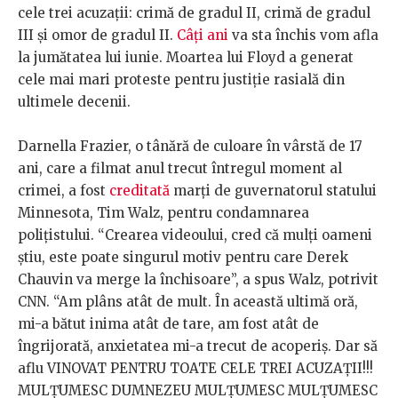
cele trei acuzații: crimă de gradul II, crimă de gradul
III și omor de gradul II.
Câți ani
va sta închis vom afla
la jumătatea lui iunie. Moartea lui Floyd a generat
cele mai mari proteste pentru justiție rasială din
ultimele decenii.
Darnella Frazier, o tânără de culoare în vârstă de 17
ani, care a filmat anul trecut întregul moment al
crimei, a fost
creditată
marți de guvernatorul statului
Minnesota, Tim Walz, pentru condamnarea
polițistului. “Crearea videoului, cred că mulți oameni
știu, este poate singurul motiv pentru care Derek
Chauvin va merge la închisoare”, a spus Walz, potrivit
CNN. “Am plâns atât de mult. În această ultimă oră,
mi-a bătut inima atât de tare, am fost atât de
îngrijorată, anxietatea mi-a trecut de acoperiș. Dar să
aflu VINOVAT PENTRU TOATE CELE TREI ACUZAȚII!!!
MULȚUMESC DUMNEZEU MULȚUMESC MULȚUMESC