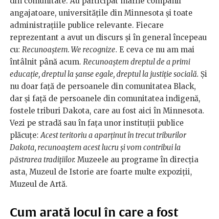
din comunitate. Au participat marile companii
angajatoare, universitățile din Minnesota și toate
administrațiile publice relevante. Fiecare
reprezentant a avut un discurs și în general începeau
cu:
Recunoaștem. We recognize
. E ceva ce nu am mai
întâlnit până acum.
Recunoaștem dreptul de a primi
educație, dreptul la șanse egale, dreptul la justiție socială.
Și
nu doar față de persoanele din comunitatea Black,
dar și față de persoanele din comunitatea indigenă,
fostele triburi Dakota, care au fost aici în Minnesota.
Vezi pe stradă sau în fața unor instituții publice
plăcuțe:
Acest teritoriu a aparținut în trecut triburilor
Dakota, recunoaștem acest lucru și vom contribui la
păstrarea tradițiilor.
Muzeele au programe în direcția
asta, Muzeul de Istorie are foarte multe expoziții,
Muzeul de Artă.
Cum arată locul în care a fost