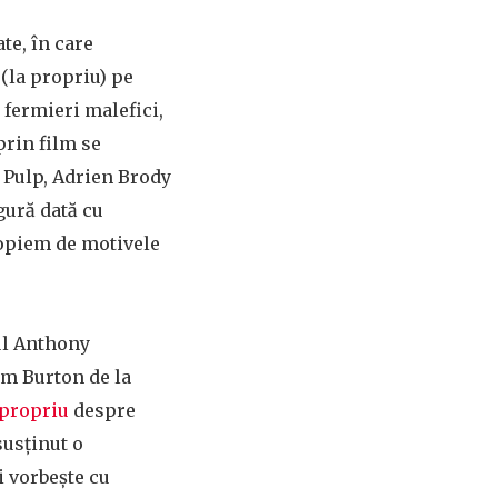
te, în care
 (la propriu) pe
i fermieri malefici,
prin film se
 Pulp, Adrien Brody
gură dată cu
ropiem de motivele
rul Anthony
im Burton de la
 propriu
despre
susținut o
i vorbește cu