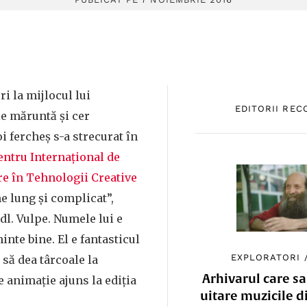
ri la mijlocul lui
EDITORII RE
e măruntă și cer
i fercheș s-a strecurat în
entru Internațional de
re în Tehnologii Creative
e lung și complicat”,
s dl. Vulpe. Numele lui e
minte bine. El e fantasticul
EXPLORATORI
 să dea târcoale la
Arhivarul care sa
de animație ajuns la ediția
uitare muzicile d