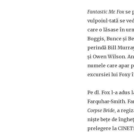
Fantastic Mr. Fox
se 
vulpoiul-tată se ved
care o lăsase în urm
Boggis, Bunce și Be
perindă Bill Murra
și Owen Wilson. And
numele care apar pr
excursiei lui Foxy 
Pe dl. Fox l-a adus
Farquhar-Smith. Far
Corpse Bride
, a regi
niște bețe de îngheț
prelegere la CINETi