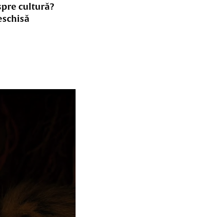
spre cultură?
eschisă