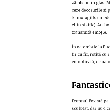
zâmbetul în glas. M
care decorurile și 
tehnologiilor moder
chin sisific). Antho
transmită emoție.
În octombrie la Buc
fir cu fir, rotiță cu
complicată, de oam
Fantastice
Domnul Fox stă pe m
sculptat, dar nu-i 