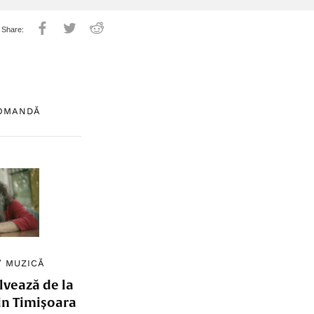
COMANDĂ
/
MUZICĂ
lvează de la
in Timișoara