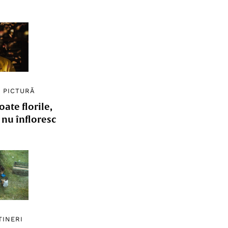
/
PICTURĂ
ate florile,
e nu înfloresc
TINERI