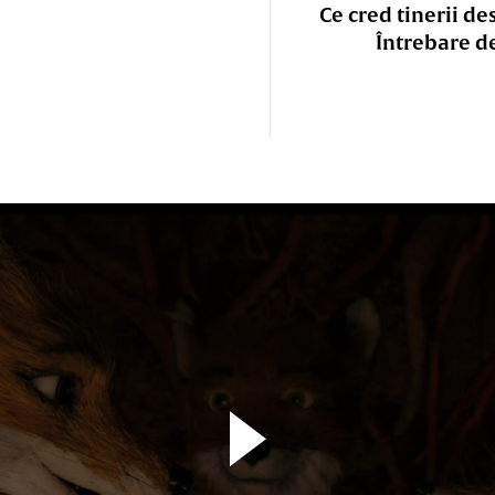
Ce cred tinerii de
Întrebare d