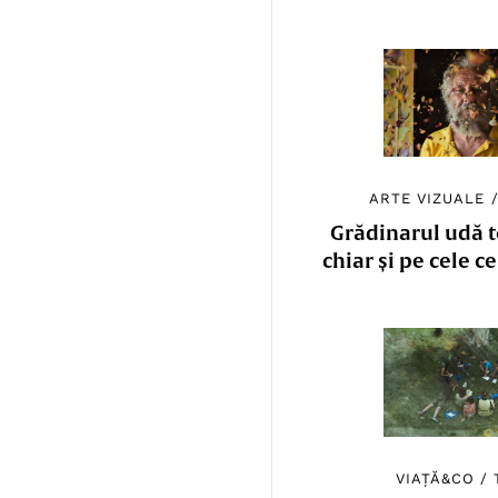
ARTE VIZUALE
Grădinarul udă to
chiar și pe cele c
VIAȚĂ&CO
/