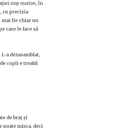
ației
stop motion
, în
, cu precizia
 mai fie chiar un
pe care le face să
. L-a dezasamblat,
 de copii e treabă
te de braț și
 se poate mișca, deci