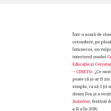
Într-o seară de vine
octombrie, pe ploai
întunecos, un vulpo
interiorul noului
C
Educație și Cerceta
– CINETic
. „Ce num
poate că și-ar fi zi
simplu, ca să-l ții 
domn Fox și a venit
Anim’est
, festival 
a 11-a în 2016.