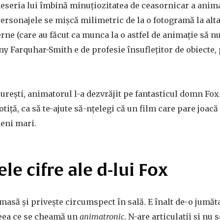
eseria lui îmbină minuțiozitatea de ceasornicar a anim
personajele se mișcă milimetric de la o fotogramă la alta
ne (care au făcut ca munca la o astfel de animație să nu
ny Farquhar-Smith e de profesie însuflețitor de obiecte, 
urești, animatorul l-a dezvrăjit pe fantasticul domn Fox
 rotiță, ca să te-ajute să-nțelegi că un film care pare joacă
eni mari.
le cifre ale d-lui Fox
asă și privește circumspect în sală. E înalt de-o jumăta
ceea ce se cheamă un
animatronic
. N-are articulații și nu