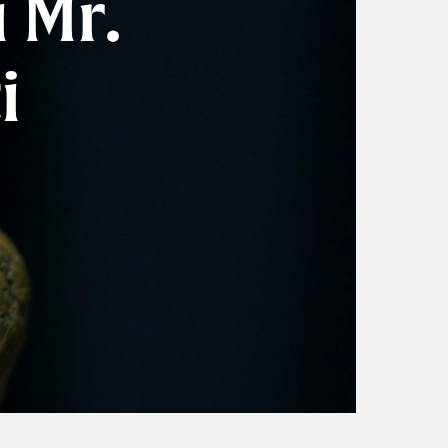
i Mr.
i