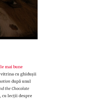
le mai bune
 vitrina cu ghidușii
motion
după unul
nd the Chocolate
 cu lecții despre