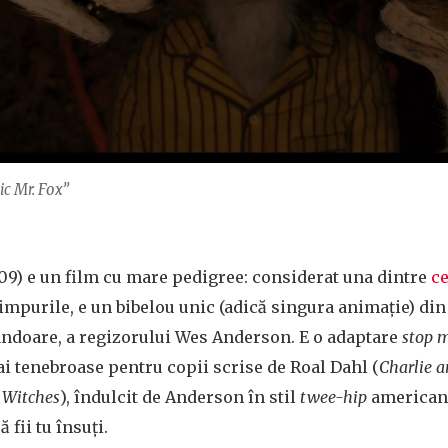
ic Mr. Fox”
9) e un film cu mare pedigree: considerat una dintre
ce
impurile, e un bibelou unic (adică singura animație) din
andoare, a regizorului Wes Anderson. E o adaptare
stop 
i tenebroase pentru copii scrise de Roal Dahl (
Charlie a
e Witches
), îndulcit de Anderson în stil
twee-hip
american,
 fii tu însuți.