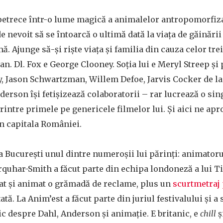
petrece într-o lume magică a animalelor antropomorfiza
e nevoit să se întoarcă o ultimă dată la viața de găinării
ă. Ajunge să-și riște viața și familia din cauza celor tre
an. Dl. Fox e George Clooney. Soția lui e Meryl Streep și 
y, Jason Schwartzman, Willem Defoe, Jarvis Cocker de la
erson își fetișizează colaboratorii – rar lucrează o sin
intre primele pe genericele filmelor lui. Și aici ne ap
în capitala României.
 la București unul dintre numeroșii lui părinți: animato
quhar-Smith a făcut parte din echipa londoneză a lui T
zat și animat o grămadă de reclame, plus un
scurtmetraj
ată. La Anim’est a făcut parte din juriul festivalului și a 
c despre Dahl, Anderson și animație. E britanic, e
chill
ș